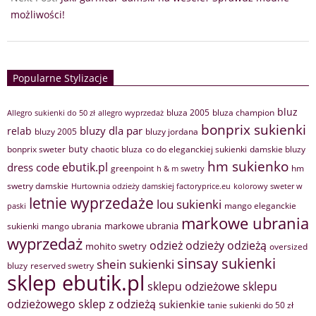
możliwości!
Popularne Stylizacje
bluz
bluza 2005
bluza champion
Allegro sukienki do 50 zł
allegro wyprzedaż
bonprix sukienki
bluzy dla par
relab
bluzy 2005
bluzy jordana
buty
bonprix sweter
chaotic bluza
co do eleganckiej sukienki
damskie bluzy
hm sukienko
ebutik.pl
dress code
greenpoint
hm
h & m swetry
swetry damskie
Hurtownia odzieży damskiej factoryprice.eu
kolorowy sweter w
letnie wyprzedaże
lou sukienki
mango eleganckie
paski
markowe ubrania
markowe ubrania
sukienki
mango ubrania
wyprzedaż
odzież
odzieży
odzieżą
mohito swetry
oversized
sinsay sukienki
shein sukienki
bluzy
reserved swetry
sklep ebutik.pl
sklepu odzieżowe
sklepu
sklep z odzieżą
odzieżowego
sukienkie
tanie sukienki do 50 zł