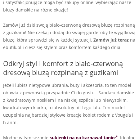
i satysfakcjonujące mogą być zakupy online, wybierając nasze
bluzy damskie na różne okazje!
Zamów już dziś swoją biało-czerwoną dresową bluzę rozpinaną
z guzikami! Nie czekaj i dodaj do swojej garderoby tę wyjątkową
bluzę, która sprawdzi się w każdej sytuacji.
Zamów już teraz
na
ebutik.pl i ciesz się stylem oraz komfortem każdego dnia.
Odkryj styl i komfort z biało-czerwoną
dresową bluzą rozpinaną z guzikami
Jeżeli lubisz nietypowe ubrania, buty i akcesoria, to ten model
obuwia z pewnością przypadnie Ci do gustu. Sandału damskie
z kwadratowym noskiem i na niskiej szpilce lub niewysokim,
kwadratowym klocku, to absolutny hit tego lata. Ten model
uzupełnia najbardziej stylowe kreacje kobiet rodem z Vouge’a i
h anm.
Modne w tym sezonie
sukienki na na karnawał tanio
. Idealne