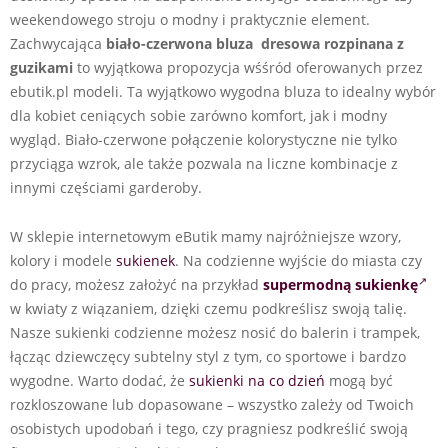
weekendowego stroju o modny i praktycznie element.
Zachwycająca
biało-czerwona bluza dresowa rozpinana z
guzikami
to wyjątkowa propozycja wśśród oferowanych przez
ebutik.pl modeli. Ta wyjątkowo wygodna bluza to idealny wybór
dla kobiet ceniących sobie zarówno komfort, jak i modny
wygląd. Biało-czerwone połączenie kolorystyczne nie tylko
przyciąga wzrok, ale także pozwala na liczne kombinacje z
innymi częściami garderoby.
W sklepie internetowym eButik mamy najróżniejsze wzory,
kolory i modele
sukienek
. Na codzienne wyjście do miasta czy
do pracy, możesz założyć na przykład
supermodną sukienkę
w kwiaty z wiązaniem, dzięki czemu podkreślisz swoją talię.
Nasze sukienki codzienne możesz nosić do balerin i trampek,
łącząc dziewczęcy subtelny styl z tym, co sportowe i bardzo
wygodne. Warto dodać, że
sukienki na co dzień
mogą być
rozkloszowane lub dopasowane – wszystko zależy od Twoich
osobistych upodobań i tego, czy pragniesz podkreślić swoją