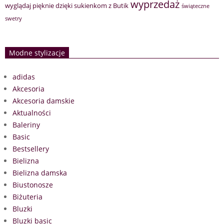
wyprzedaż
wyglądaj pięknie dzięki sukienkom z Butik
świąteczne
swetry
Modne stylizacje
adidas
Akcesoria
Akcesoria damskie
Aktualności
Baleriny
Basic
Bestsellery
Bielizna
Bielizna damska
Biustonosze
Biżuteria
Bluzki
Bluzki basic