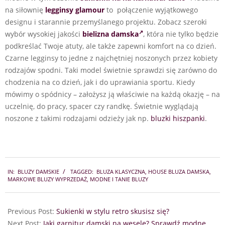
na siłownię
legginsy
glamour
to połączenie wyjątkowego
designu i starannie przemyślanego projektu. Zobacz szeroki
wybór wysokiej jakości
bielizna damska
, która nie tylko będzie
podkreślać Twoje atuty, ale także zapewni komfort na co dzień.
Czarne legginsy to jedne z najchętniej noszonych przez kobiety
rodzajów spodni. Taki model świetnie sprawdzi się zarówno do
chodzenia na co dzień, jak i do uprawiania sportu. Kiedy
mówimy o spódnicy – założysz ją właściwie na każdą okazję – na
uczelnię, do pracy, spacer czy randkę. Świetnie wyglądają
noszone z takimi rodzajami odzieży jak np.
bluzki hiszpanki
.
2025-
IN:
BLUZY DAMSKIE
TAGGED:
BLUZA KLASYCZNA
,
HOUSE BLUZA DAMSKA
,
09-
MARKOWE BLUZY WYPRZEDAŻ
,
MODNE I TANIE BLUZY
09
Previous Post:
Sukienki w stylu retro skusisz się?
Next Post:
Jaki garnitur damski na wesele? Sprawdź modne