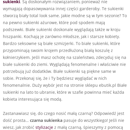
sukienki
. Są doskonałym rozwiązaniem, ponieważ nie
wymagają dopasowywania innej części garderoby. Te sukienki
stworzą biały total look same. Jakie modne są w tym sezonie? To
na pewno sukienki ażurowe, które pod spodem mają
podszewki. Białe sukienki doskonale wyglądają także w kroju
hiszpanki. Kochają je zarówno młodsze, jak i starsze kobiety.
Bardzo seksowne są białe szmizjerki. To białe sukienki, które
przypominają swoim krojem przedłużoną białą koszulę z
kołnierzykiem. Jeśli masz ochotę na szaleństwo, zdecyduj się na
białe sukienki do ziemi. Wyglądają fenomenalne i właściwie nie
potrzebują już dodatków. Białe sukienki są piękne same w
sobie. Przekonaj się, że i Ty będziesz wyglądać w nich
fenomenalnie. Duży wybór jest na stronie sklepu ebutik.pl Białe
sukienki na lato to ubranie, które w szafie powinna mieć każda
kobieta interesująca się modą.
Zastanawiasz się, do czego nosić małą czarną? Odpowiedź jest
dość prosta…
czarna sukienka
pasuje do wszystkiego! Jeśli nie
wiesz, jak zrobić
stylizacje
z małą czarną, śpieszymy z pomocą