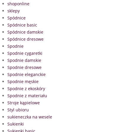
shoponline
sklepy
Spódnice
Spódnice basic
Spódnice damskie
Spódnice dresowe
Spodnie
Spodnie cygaretki
Spodnie damskie
Spodnie dresowe
Spodnie eleganckie
Spodnie męskie
Spodnie z ekoskóry
Spodnie z materiału
Stroje kąpielowe
Styl ubioru
sukieneczka na wesele
Sukienki
Sukienki basic