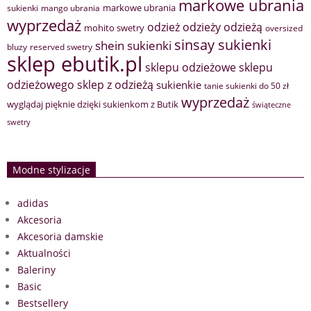
markowe ubrania
markowe ubrania
sukienki
mango ubrania
wyprzedaż
odzież
odzieży
odzieżą
mohito swetry
oversized
sinsay sukienki
shein sukienki
bluzy
reserved swetry
sklep ebutik.pl
sklepu odzieżowe
sklepu
sklep z odzieżą
odzieżowego
sukienkie
tanie sukienki do 50 zł
wyprzedaż
wyglądaj pięknie dzięki sukienkom z Butik
świąteczne
swetry
Modne stylizacje
adidas
Akcesoria
Akcesoria damskie
Aktualności
Baleriny
Basic
Bestsellery