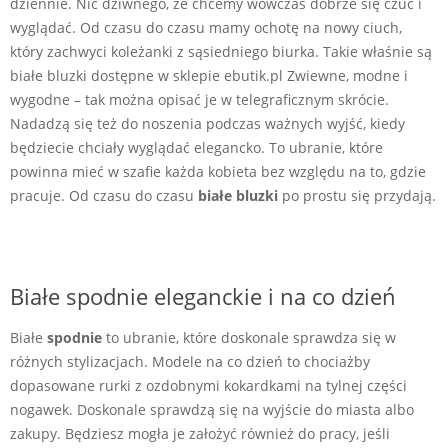
dziennie. Nic dziwnego, że chcemy wówczas dobrze się czuć i
wyglądać. Od czasu do czasu mamy ochotę na nowy ciuch,
który zachwyci koleżanki z sąsiedniego biurka. Takie właśnie są
białe bluzki dostępne w sklepie ebutik.pl Zwiewne, modne i
wygodne – tak można opisać je w telegraficznym skrócie.
Nadadzą się też do noszenia podczas ważnych wyjść, kiedy
będziecie chciały wyglądać elegancko. To ubranie, które
powinna mieć w szafie każda kobieta bez względu na to, gdzie
pracuje. Od czasu do czasu
białe bluzki
po prostu się przydają.
Białe spodnie eleganckie i na co dzień
Białe
spodnie
to ubranie, które doskonale sprawdza się w
różnych stylizacjach. Modele na co dzień to chociażby
dopasowane rurki z ozdobnymi kokardkami na tylnej części
nogawek. Doskonale sprawdzą się na wyjście do miasta albo
zakupy. Będziesz mogła je założyć również do pracy, jeśli