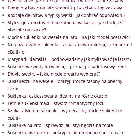
Wesele 2026: Jak uniknąć modowej wpadki? Złote zasady
Komplety basic na lato w ebutik.pl – zobacz top zestawy
Rodzaje dekoltów a typ sylwetki – jak dobrać odpowiedni?
Stylizacje z modnymi bluzkami na wakacje – jaki look jest
obecnie na czasie?
Modne sukienki na wesele na lato – na jaki model postawić?
Niepowtarzalne sukienki – zobacz nową kolekcję sukienek od
eButik.pl
Marynarki damskie – podpowiadamy jak stylizować je latem?
Sukienki w kwiaty na wiosnę – poznaj ponadczasowy trend
Długie swetry – jakie modele warto wybierać?
Sukieneczki na wesele – odkryj urocze fasony na obecny
sezon!
Sukienka rozkloszowana idealna na różne okazje
Letnie sukienki maxi – stwórz romantyczny look
Szukasz Mohito sukienki – wybierz eleganckie sukienki z
eButik
Sukienka na lato – sprawdź jaki styl będzie na topie
Sukienka hiszpanka – odkryj fason do zadań specjalnych