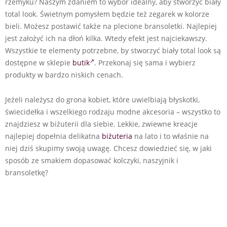
rzemyku? Naszym zdaniem to wybór idealny, aby stworzyć biały
total look. Świetnym pomysłem będzie też zegarek w kolorze
bieli. Możesz postawić także na plecione bransoletki. Najlepiej
jest założyć ich na dłoń kilka. Wtedy efekt jest najciekawszy.
Wszystkie te elementy potrzebne, by stworzyć biały total look są
dostępne w sklepie
butik
. Przekonaj się sama i wybierz
produkty w bardzo niskich cenach.
Jeżeli należysz do grona kobiet, które uwielbiają błyskotki,
świecidełka i wszelkiego rodzaju modne akcesoria – wszystko to
znajdziesz w biżuterii dla siebie. Lekkie, zwiewne kreacje
najlepiej dopełnia delikatna
biżuteria
na lato i to właśnie na
niej dziś skupimy swoją uwagę. Chcesz dowiedzieć się, w jaki
sposób ze smakiem dopasować kolczyki, naszyjnik i
bransoletkę?