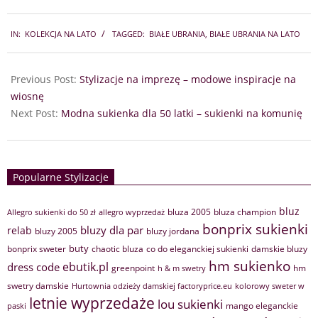
2025-
IN:
KOLEKCJA NA LATO
TAGGED:
BIAŁE UBRANIA
,
BIAŁE UBRANIA NA LATO
04-
23
Previous Post:
Stylizacje na imprezę – modowe inspiracje na
wiosnę
Next Post:
Modna sukienka dla 50 latki – sukienki na komunię
Popularne Stylizacje
bluz
bluza 2005
bluza champion
Allegro sukienki do 50 zł
allegro wyprzedaż
bonprix sukienki
bluzy dla par
relab
bluzy 2005
bluzy jordana
buty
bonprix sweter
chaotic bluza
co do eleganckiej sukienki
damskie bluzy
hm sukienko
ebutik.pl
dress code
greenpoint
hm
h & m swetry
swetry damskie
Hurtownia odzieży damskiej factoryprice.eu
kolorowy sweter w
letnie wyprzedaże
lou sukienki
mango eleganckie
paski