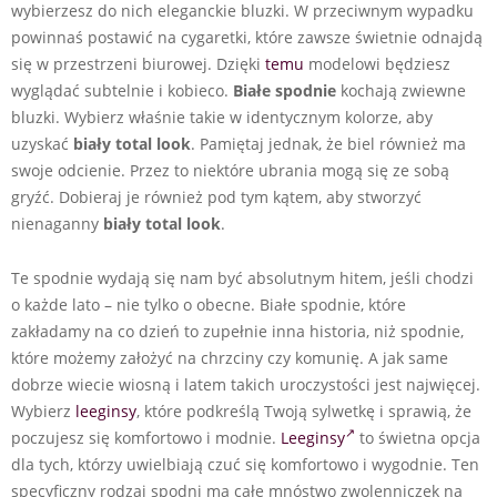
wybierzesz do nich eleganckie bluzki. W przeciwnym wypadku
powinnaś postawić na cygaretki, które zawsze świetnie odnajdą
się w przestrzeni biurowej. Dzięki
temu
modelowi będziesz
wyglądać subtelnie i kobieco.
Białe spodnie
kochają zwiewne
bluzki. Wybierz właśnie takie w identycznym kolorze, aby
uzyskać
biały total look
. Pamiętaj jednak, że biel również ma
swoje odcienie. Przez to niektóre ubrania mogą się ze sobą
gryźć. Dobieraj je również pod tym kątem, aby stworzyć
nienaganny
biały total look
.
Te spodnie wydają się nam być absolutnym hitem, jeśli chodzi
o każde lato – nie tylko o obecne. Białe spodnie, które
zakładamy na co dzień to zupełnie inna historia, niż spodnie,
które możemy założyć na chrzciny czy komunię. A jak same
dobrze wiecie wiosną i latem takich uroczystości jest najwięcej.
Wybierz
leeginsy
, które podkreślą Twoją sylwetkę i sprawią, że
poczujesz się komfortowo i modnie.
Leeginsy
to świetna opcja
dla tych, którzy uwielbiają czuć się komfortowo i wygodnie. Ten
specyficzny rodzaj spodni ma całe mnóstwo zwolenniczek na