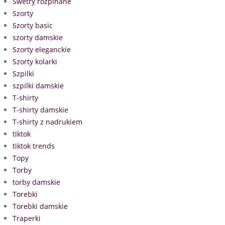
Swetry rozpinane
Szorty
Szorty basic
szorty damskie
Szorty eleganckie
Szorty kolarki
Szpilki
szpilki damskie
T-shirty
T-shirty damskie
T-shirty z nadrukiem
tiktok
tiktok trends
Topy
Torby
torby damskie
Torebki
Torebki damskie
Traperki