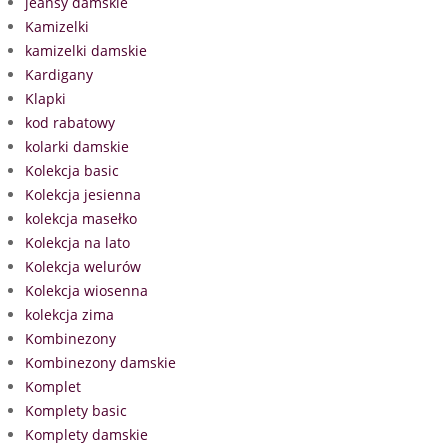
jeansy damskie
Kamizelki
kamizelki damskie
Kardigany
Klapki
kod rabatowy
kolarki damskie
Kolekcja basic
Kolekcja jesienna
kolekcja masełko
Kolekcja na lato
Kolekcja welurów
Kolekcja wiosenna
kolekcja zima
Kombinezony
Kombinezony damskie
Komplet
Komplety basic
Komplety damskie