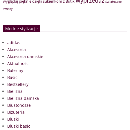
wyprzedaż
wyglądaj pięknie dzięki sukienkom z Butik
świąteczne
swetry
Modne stylizacje
adidas
Akcesoria
Akcesoria damskie
Aktualności
Baleriny
Basic
Bestsellery
Bielizna
Bielizna damska
Biustonosze
Biżuteria
Bluzki
Bluzki basic