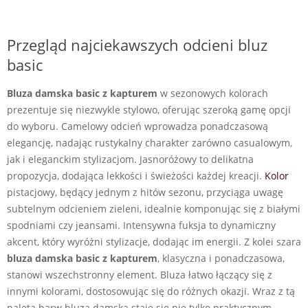
Przegląd najciekawszych odcieni bluz
basic
Bluza damska basic z kapturem
w sezonowych kolorach
prezentuje się niezwykle stylowo, oferując szeroką gamę opcji
do wyboru. Camelowy odcień wprowadza ponadczasową
elegancję, nadając rustykalny charakter zarówno casualowym,
jak i eleganckim stylizacjom. Jasnoróżowy to delikatna
propozycja, dodająca lekkości i świeżości każdej kreacji.
Kolor
pistacjowy, będący jednym z hitów sezonu, przyciąga uwagę
subtelnym odcieniem zieleni, idealnie komponując się z białymi
spodniami czy jeansami. Intensywna fuksja to dynamiczny
akcent, który wyróżni stylizacje, dodając im energii. Z kolei szara
bluza damska basic z kapturem
, klasyczna i ponadczasowa,
stanowi wszechstronny element. Bluza łatwo łączący się z
innymi kolorami, dostosowując się do różnych okazji. Wraz z tą
paletą barw bluza damska staje się nie tylko praktycznym