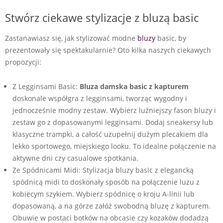
Stwórz ciekawe stylizacje z bluzą basic
Zastanawiasz się, jak stylizować modne
bluzy
basic, by
prezentowały się spektakularnie? Oto kilka naszych ciekawych
propozycji:
Z Legginsami Basic:
Bluza damska basic z kapturem
doskonale współgra z legginsami, tworząc wygodny i
jednocześnie modny zestaw. Wybierz luźniejszy fason bluzy i
zestaw go z dopasowanymi legginsami. Dodaj sneakersy lub
klasyczne trampki, a całość uzupełnij dużym plecakiem dla
lekko sportowego, miejskiego looku. To idealne połączenie na
aktywne dni czy casualowe spotkania.
Ze Spódnicami Midi: Stylizacja bluzy basic z elegancką
spódnicą midi to doskonały sposób na połączenie luzu z
kobiecym szykiem. Wybierz spódnicę o kroju A-linii lub
dopasowaną, a na górze załóż swobodną bluzę z kapturem.
Obuwie w postaci botków na obcasie czy kozaków dodadzą