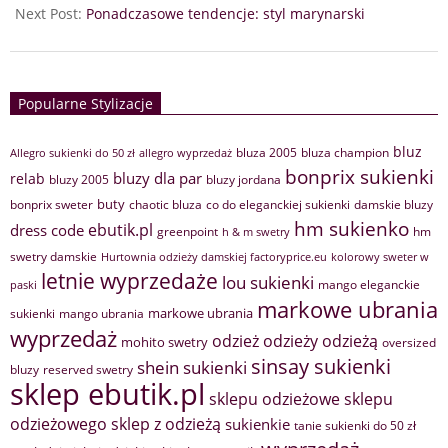
Next Post:
Ponadczasowe tendencje: styl marynarski
Popularne Stylizacje
bluz
bluza 2005
bluza champion
Allegro sukienki do 50 zł
allegro wyprzedaż
bonprix sukienki
bluzy dla par
relab
bluzy 2005
bluzy jordana
buty
bonprix sweter
chaotic bluza
co do eleganckiej sukienki
damskie bluzy
hm sukienko
ebutik.pl
dress code
greenpoint
hm
h & m swetry
swetry damskie
Hurtownia odzieży damskiej factoryprice.eu
kolorowy sweter w
letnie wyprzedaże
lou sukienki
mango eleganckie
paski
markowe ubrania
markowe ubrania
sukienki
mango ubrania
wyprzedaż
odzież
odzieży
odzieżą
mohito swetry
oversized
sinsay sukienki
shein sukienki
bluzy
reserved swetry
sklep ebutik.pl
sklepu odzieżowe
sklepu
sklep z odzieżą
odzieżowego
sukienkie
tanie sukienki do 50 zł