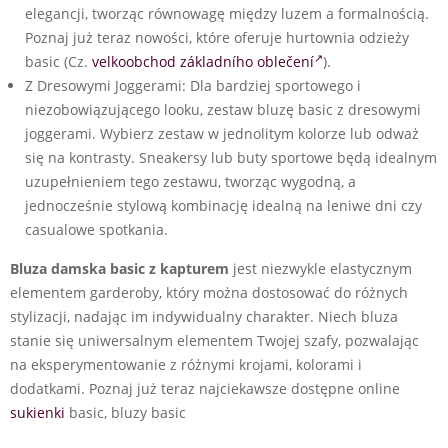
elegancji, tworząc równowagę między luzem a formalnością.
Poznaj już teraz nowości, które oferuje hurtownia odzieży
basic (Cz.
velkoobchod základního oblečení
).
Z Dresowymi Joggerami: Dla bardziej sportowego i
niezobowiązującego looku, zestaw bluzę basic z dresowymi
joggerami. Wybierz zestaw w jednolitym kolorze lub odważ
się na kontrasty. Sneakersy lub buty sportowe będą idealnym
uzupełnieniem tego zestawu, tworząc wygodną, a
jednocześnie stylową kombinację idealną na leniwe dni czy
casualowe spotkania.
Bluza damska basic z kapturem
jest niezwykle elastycznym
elementem garderoby, który można dostosować do różnych
stylizacji, nadając im indywidualny charakter. Niech bluza
stanie się uniwersalnym elementem Twojej szafy, pozwalając
na eksperymentowanie z różnymi krojami, kolorami i
dodatkami. Poznaj już teraz najciekawsze dostępne online
sukienki
basic, bluzy basic