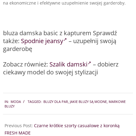
na ekonomiczne i efektywne uzupełnienie swojej garderoby.
bluza damska basic z kapturem Sprawdź
także:
Spodnie jeansy
– uzupełnij swoją
garderobę
Zobacz również:
Szalik damski
– dobierz
ciekawy model do swojej stylizacji
2024-
IN:
MODA
TAGGED:
BLUZY DLA PAR
,
JAKIE BLUZY SĄ MODNE
,
MARKOWE
10-
BLUZY
01
Previous Post:
Czarne krótkie szorty casualowe z koronką
FRESH MADE