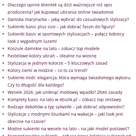
Dlaczego opinie klientek są dziś ważniejsze niż opis
producenta? Jak kupować ubrania online świadomie
Damska marynarka – jaką wybrać do casualowych stylizacji?
Sukienki basic plus size – jak dobrać fason do figury?
Sukienki basic w sportowych stylizacjach – połącz kobiecy
look z wygodnym luzem!
Koszule damskie na lato – zobacz top modele
Pastelowe kolory ubrań – idealne na wiosnę
Stylizacja w jednym kolorze – 5 kluczowych zasad
Kolory ziemi w modzie – co to za trend?
Sukienki midi: elegancja, która wymaga świadomego wyboru.
Czy to długość dla każdego?
Wesele 2026: Jak uniknąć modowej wpadki? Złote zasady
Komplety basic na lato w ebutik.pl – zobacz top zestawy
Rodzaje dekoltów a typ sylwetki – jak dobrać odpowiedni?
Stylizacje z modnymi bluzkami na wakacje – jaki look jest
obecnie na czasie?
Modne sukienki na wesele na lato – na jaki model postawić?
Niepowtarzalne sukienki – zobacz nową kolekcję sukienek od