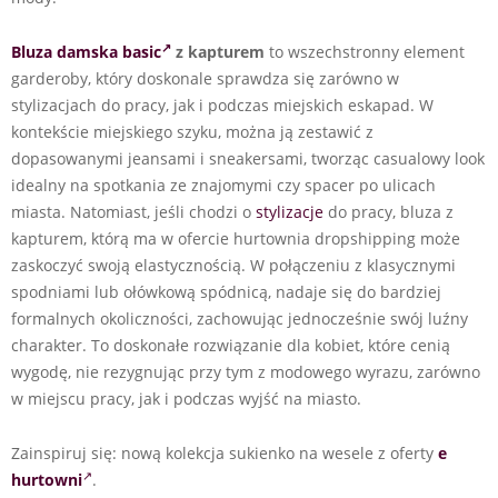
Bluza damska basic
z kapturem
to wszechstronny element
garderoby, który doskonale sprawdza się zarówno w
stylizacjach do pracy, jak i podczas miejskich eskapad. W
kontekście miejskiego szyku, można ją zestawić z
dopasowanymi jeansami i sneakersami, tworząc casualowy look
idealny na spotkania ze znajomymi czy spacer po ulicach
miasta. Natomiast, jeśli chodzi o
stylizacje
do pracy, bluza z
kapturem, którą ma w ofercie hurtownia dropshipping może
zaskoczyć swoją elastycznością. W połączeniu z klasycznymi
spodniami lub ołówkową spódnicą, nadaje się do bardziej
formalnych okoliczności, zachowując jednocześnie swój luźny
charakter. To doskonałe rozwiązanie dla kobiet, które cenią
wygodę, nie rezygnując przy tym z modowego wyrazu, zarówno
w miejscu pracy, jak i podczas wyjść na miasto.
Zainspiruj się: nową kolekcja sukienko na wesele z oferty
e
hurtowni
.