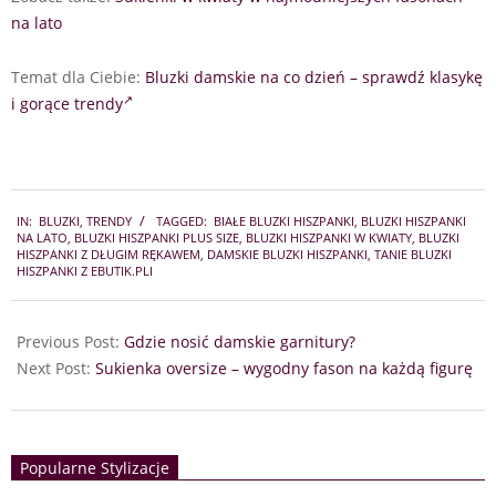
na lato
Temat dla Ciebie:
Bluzki damskie na co dzień – sprawdź klasykę
i gorące trendy
2022-
IN:
BLUZKI
,
TRENDY
TAGGED:
BIAŁE BLUZKI HISZPANKI
,
BLUZKI HISZPANKI
05-
NA LATO
,
BLUZKI HISZPANKI PLUS SIZE
,
BLUZKI HISZPANKI W KWIATY
,
BLUZKI
25
HISZPANKI Z DŁUGIM RĘKAWEM
,
DAMSKIE BLUZKI HISZPANKI
,
TANIE BLUZKI
HISZPANKI Z EBUTIK.PLI
Previous Post:
Gdzie nosić damskie garnitury?
Next Post:
Sukienka oversize – wygodny fason na każdą figurę
Popularne Stylizacje