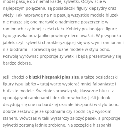
model pasuje do niemal każdej sylwetki. Oczywiście w
najlepszym połączeniu są posiadaczki figury klepsydry oraz
wieży. Tak naprawdę na nie pasują wszystkie modele bluzek i
nie muszą się one martwić o nadmierne poszerzenie w
ramionach czy innej części ciała. Kobiety posiadające figurę
typu gruszka oraz jabłko powinny nieco uważać. W przypadku
jabłek, czyli sylwetki charakteryzującej się węższymi ramionami
niż biodrami – sprawdzą się luźne modele w stylu boho.
Pozwolą wyrównać proporcje sylwetki i będą prezentowały się
bardzo dobrze.
Jeśli chodzi o
bluzki hiszpanki plus size
, a także posiadaczki
figury typu jabłko – tutaj warto wybierać mniej falbaniaste i
bufiaste modele. Świetnie sprawdzą się klasyczne bluzki z
opadającymi ramionami i dekoltem w łódkę. Jeśli jednak
decydują się one na bardziej okazałe hiszpanki w stylu boho,
dobrze zestawić je ze spodniami czy spódnicą z wysokim
stanem. Wówczas w talii wystarczy założyć pasek, a proporcje
sylwetki zostaną ładnie zrobione. Na szczęście hiszpanki