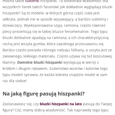
można także
sukienki
hiszpanki. To doskonała wiadomośc dla
wszystkich fanek takich fasonów! Jak dokładnie wyglądają
bluzki
hiszpanki
? Są to modele, w których górna część ciała jest
odkryta. Jednak nie w sposób wyzywający, a bardzo subtelny i
dziewczęcy. Wyeksponowana szyja, ramiona, często również
plecy prezentują się w takiej bluzce fenomenalnie. Tego typu
bluzki delikatnie opadają na ramiona, a ich charakterystyczną
cechą jest wszyta gumka, która zapobiega przesuwaniu się.
Bardzo często posiada różnego rodzaju falbany, a uszyta jest ze
zwiewnego, lekkiego materiału. Często używa się też koszulowej
tkaniny.
Damskie bluzki hiszpanki
występują w wersji z
krótkim i długim rękawem. Szaleństwo wzorów i kolorów tego
typu modeli sprawia, że każda kobieta znajdzie model w sam
raz dla siebie!
Na jaką figurę pasują hiszpanki?
Zastanawiasz się, czy
bluzki hiszpanki na lato
pasują do Twojej
figury? Cóż, mamy dobrą wiadomość. Tak naprawdę tego typu