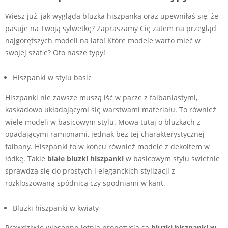
Wiesz już, jak wygląda bluzka hiszpanka oraz upewniłaś się, że
pasuje na Twoją sylwetkę? Zapraszamy Cię zatem na przegląd
najgorętszych modeli na lato! Które modele warto mieć w
swojej szafie? Oto nasze typy!
Hiszpanki w stylu basic
Hiszpanki nie zawsze muszą iść w parze z falbaniastymi,
kaskadowo układającymi się warstwami materiału. To również
wiele modeli w basicowym stylu. Mowa tutaj o bluzkach z
opadającymi ramionami, jednak bez tej charakterystycznej
falbany. Hiszpanki to w końcu również modele z dekoltem w
łódkę. Takie
białe bluzki hiszpanki
w basicowym stylu świetnie
sprawdzą się do prostych i eleganckich stylizacji z
rozkloszowaną spódnicą czy spodniami w kant.
Bluzki hiszpanki w kwiaty
Prawdziwie wiosenno-letnią propozycją są
bluzki hiszpanki w