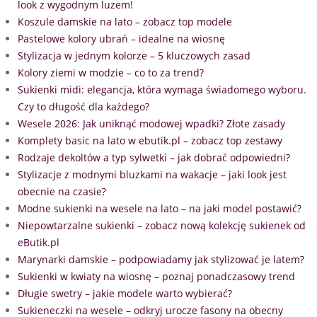
look z wygodnym luzem!
Koszule damskie na lato – zobacz top modele
Pastelowe kolory ubrań – idealne na wiosnę
Stylizacja w jednym kolorze – 5 kluczowych zasad
Kolory ziemi w modzie – co to za trend?
Sukienki midi: elegancja, która wymaga świadomego wyboru.
Czy to długość dla każdego?
Wesele 2026: Jak uniknąć modowej wpadki? Złote zasady
Komplety basic na lato w ebutik.pl – zobacz top zestawy
Rodzaje dekoltów a typ sylwetki – jak dobrać odpowiedni?
Stylizacje z modnymi bluzkami na wakacje – jaki look jest
obecnie na czasie?
Modne sukienki na wesele na lato – na jaki model postawić?
Niepowtarzalne sukienki – zobacz nową kolekcję sukienek od
eButik.pl
Marynarki damskie – podpowiadamy jak stylizować je latem?
Sukienki w kwiaty na wiosnę – poznaj ponadczasowy trend
Długie swetry – jakie modele warto wybierać?
Sukieneczki na wesele – odkryj urocze fasony na obecny