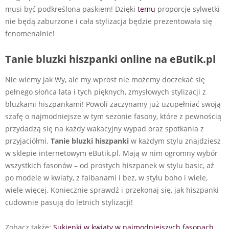
musi być podkreślona paskiem! Dzięki
temu
proporcje sylwetki
nie będą zaburzone i cała stylizacja będzie prezentowała się
fenomenalnie!
Tanie bluzki hiszpanki online na eButik.pl
Nie wiemy jak Wy, ale my wprost nie możemy doczekać się
pełnego słońca lata i tych pięknych, zmysłowych stylizacji z
bluzkami hiszpankami! Powoli zaczynamy już uzupełniać swoją
szafę o najmodniejsze w tym sezonie fasony, które z pewnością
przydadzą się na każdy wakacyjny wypad oraz spotkania z
przyjaciółmi.
Tanie bluzki hiszpanki
w każdym stylu znajdziesz
w sklepie internetowym eButik.pl. Mają w nim ogromny wybór
wszystkich fasonów – od prostych hiszpanek w stylu basic, aż
po modele w kwiaty, z falbanami i bez, w stylu boho i wiele,
wiele więcej. Koniecznie sprawdź i przekonaj się, jak hiszpanki
cudownie pasują do letnich stylizacji!
Zobacz także:
Sukienki w kwiaty w najmodniejszych fasonach