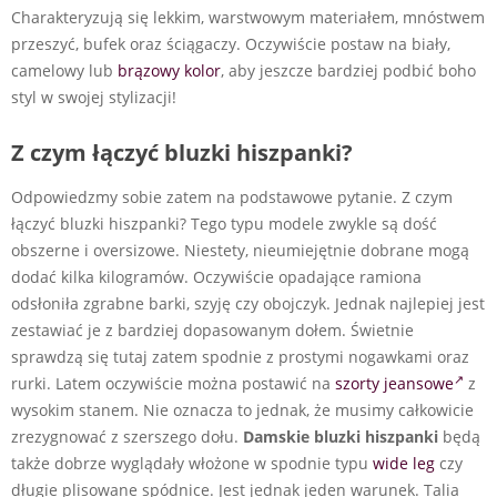
Charakteryzują się lekkim, warstwowym materiałem, mnóstwem
przeszyć, bufek oraz ściągaczy. Oczywiście postaw na biały,
camelowy lub
brązowy
kolor
, aby jeszcze bardziej podbić boho
styl w swojej stylizacji!
Z czym łączyć bluzki hiszpanki?
Odpowiedzmy sobie zatem na podstawowe pytanie. Z czym
łączyć bluzki hiszpanki? Tego typu modele zwykle są dość
obszerne i oversizowe. Niestety, nieumiejętnie dobrane mogą
dodać kilka kilogramów. Oczywiście opadające ramiona
odsłoniła zgrabne barki, szyję czy obojczyk. Jednak najlepiej jest
zestawiać je z bardziej dopasowanym dołem. Świetnie
sprawdzą się tutaj zatem spodnie z prostymi nogawkami oraz
rurki. Latem oczywiście można postawić na
szorty jeansowe
z
wysokim stanem. Nie oznacza to jednak, że musimy całkowicie
zrezygnować z szerszego dołu.
Damskie bluzki hiszpanki
będą
także dobrze wyglądały włożone w spodnie typu
wide leg
czy
długie plisowane spódnice. Jest jednak jeden warunek. Talia