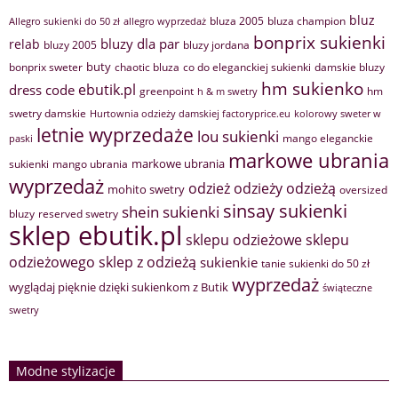
bluz
bluza 2005
bluza champion
Allegro sukienki do 50 zł
allegro wyprzedaż
bonprix sukienki
bluzy dla par
relab
bluzy 2005
bluzy jordana
buty
bonprix sweter
chaotic bluza
co do eleganckiej sukienki
damskie bluzy
hm sukienko
ebutik.pl
dress code
greenpoint
hm
h & m swetry
swetry damskie
Hurtownia odzieży damskiej factoryprice.eu
kolorowy sweter w
letnie wyprzedaże
lou sukienki
mango eleganckie
paski
markowe ubrania
markowe ubrania
sukienki
mango ubrania
wyprzedaż
odzież
odzieży
odzieżą
mohito swetry
oversized
sinsay sukienki
shein sukienki
bluzy
reserved swetry
sklep ebutik.pl
sklepu odzieżowe
sklepu
sklep z odzieżą
odzieżowego
sukienkie
tanie sukienki do 50 zł
wyprzedaż
wyglądaj pięknie dzięki sukienkom z Butik
świąteczne
swetry
Modne stylizacje