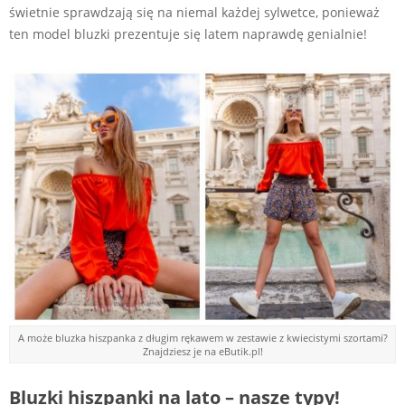
świetnie sprawdzają się na niemal każdej sylwetce, ponieważ
ten model bluzki prezentuje się latem naprawdę genialnie!
A może bluzka hiszpanka z długim rękawem w zestawie z kwiecistymi szortami?
Znajdziesz je na eButik.pl!
Bluzki hiszpanki na lato – nasze typy!