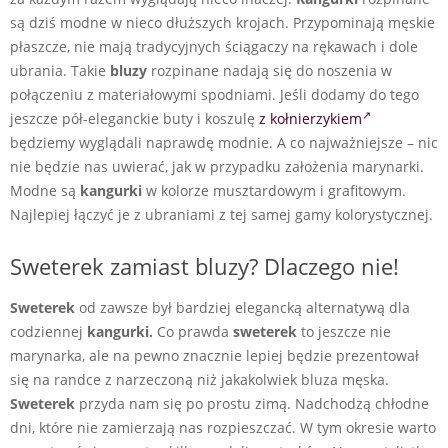
są dziś modne w nieco dłuższych krojach. Przypominają męskie
płaszcze, nie mają tradycyjnych ściągaczy na rękawach i dole
ubrania. Takie
bluzy
rozpinane nadają się do noszenia w
połączeniu z materiałowymi spodniami. Jeśli dodamy do tego
jeszcze pół-eleganckie buty i koszulę
z kołnierzykiem
będziemy wyglądali naprawdę modnie. A co najważniejsze – nic
nie będzie nas uwierać, jak w przypadku założenia marynarki.
Modne są
kangurki
w kolorze musztardowym i grafitowym.
Najlepiej łączyć je z ubraniami z tej samej gamy kolorystycznej.
Sweterek zamiast bluzy? Dlaczego nie!
Sweterek
od zawsze był bardziej elegancką alternatywą dla
codziennej
kangurki.
Co prawda
sweterek
to jeszcze nie
marynarka, ale na pewno znacznie lepiej będzie prezentował
się na randce z narzeczoną niż jakakolwiek bluza męska.
Sweterek
przyda nam się po prostu zimą. Nadchodzą chłodne
dni, które nie zamierzają nas rozpieszczać. W tym okresie warto