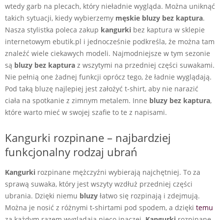
wtedy garb na plecach, który nieładnie wygląda. Można uniknąć
takich sytuacji, kiedy wybierzemy
męskie bluzy bez kaptura
.
Nasza stylistka poleca zakup
kangurki
bez kaptura w sklepie
internetowym ebutik.pl i jednocześnie podkreśla, że można tam
znaleźć wiele ciekawych modeli. Najmodniejsze w tym sezonie
są
bluzy bez kaptura
z wszytymi na przedniej części suwakami.
Nie pełnią one żadnej funkcji oprócz tego, że ładnie wyglądają.
Pod taką bluzę najlepiej jest założyć t-shirt, aby nie narazić
ciała na spotkanie z zimnym metalem. Inne
bluzy bez kaptura
,
które warto mieć w swojej szafie to te z napisami.
Kangurki rozpinane – najbardziej
funkcjonalny rodzaj ubrań
Kangurki
rozpinane mężczyźni wybierają najchętniej. To za
sprawą suwaka, który jest wszyty wzdłuż przedniej części
ubrania. Dzięki niemu
bluzy
łatwo się rozpinają i zdejmują.
Można je nosić z różnymi t-shirtami pod spodem, a dzięki
temu
za każdym razem wyglądają nieco inaczej.
Kangurki
rozpinane