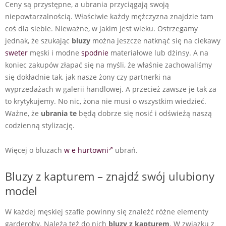
Ceny są przystępne, a ubrania przyciągają swoją
niepowtarzalnością. Właściwie każdy mężczyzna znajdzie tam
coś dla siebie. Nieważne, w jakim jest wieku. Ostrzegamy
jednak, że szukając
bluzy
można jeszcze natknąć się na ciekawy
sweter
męski i modne
spodnie
materiałowe lub dżinsy. A na
koniec zakupów złapać się na myśli, że właśnie zachowaliśmy
się dokładnie tak, jak nasze żony czy partnerki na
wyprzedażach w galerii handlowej. A przecież zawsze je tak za
to krytykujemy. No nic, żona nie musi o wszystkim wiedzieć.
Ważne, że
ubrania te
będą dobrze się nosić i odświeżą naszą
codzienną stylizację.
Więcej o bluzach
w e hurtowni
ubrań.
Bluzy z kapturem – znajdź swój ulubiony
model
W każdej męskiej szafie powinny się znaleźć różne elementy
garderoby. Należą też do nich
bluzy z kapturem
. W związku z