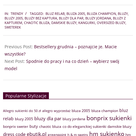
2017-
IN:
TRENDY
TAGGED:
BLUZ RELAB
,
BLUZA 2005
,
BLUZA CHAMPION
,
BLUZY
,
12-
BLUZY 2005
,
BLUZY BEZ KAPTURA
,
BLUZY DLA PAR
,
BLUZY JORDANA
,
BLUZY Z
26
KAPTUREM
,
CHAOTIC BLUZA
,
DAMSKIE BLUZY
,
KANGURKI
,
OVERSIZED BLUZY
,
SWETEREK
Previous Post:
Bestsellery grudnia – poznajcie je. Macie
wszystkie?
Next Post:
Spodnie do pracy i na co dzień – wybierz swój
model
Popularne Stylizacje
bluz
bluza 2005
bluza champion
Allegro sukienki do 50 zł
allegro wyprzedaż
bonprix sukienki
bluzy dla par
relab
bluzy 2005
bluzy jordana
buty
bonprix sweter
chaotic bluza
co do eleganckiej sukienki
damskie bluzy
hm sukienko
ebutik.pl
dress code
greenpoint
hm
h & m swetry