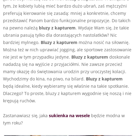
tym, że kobiety lubią mieć bardzo dużo ubrań, zaś mężczyźni
preferują kierowanie się zasadą: mniej a konkretnie, chcemy
przedstawić Panom bardzo funkcjonalne propozycje. Do takich
na pewno należą
bluzy z kapturem
. Wydaje Wam się, że takie
ubrania pasują tylko dla dorastających nastolatków? Nic
bardziej mylnego.
Bluzy z kapturem
można nosić na siłownię.
Można też w nich uprawiać jogging, ale sportowe zastosowanie
nie jest w tym przypadku jedyne.
Bluzy z kapturem
doskonale
nadadzą się na wyjście z przyjaciółmi. Nie zawsze przecież
mamy okazję do świętowania urodzin przy uroczystej kolacji.
Wychodzimy do kina, na piwo, na bilard.
Bluzy z kapturem
będą idealne, kiedy wybieramy się właśnie na takie spotkanie.
Dlaczego? To proste, bluzy z kapturem wygodnie się noszą i nie
krępują ruchów.
Zastanawiasz się, jaka
sukienka na wesele
będzie modna w
tym roku?