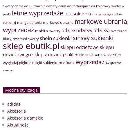
swetry damskie
Hurtownia odzieży damskiej factoryprice.eu
kolorowy sweter w
letnie wyprzedaże
lou sukienki
mango eleganckie
paski
markowe ubrania
markowe ubrania
sukienki
mango ubrania
wyprzedaż
odzież
odzieży
odzieżą
mohito swetry
oversized
sinsay sukienki
shein sukienki
bluzy
reserved swetry
sklep ebutik.pl
sklepu odzieżowe
sklepu
sklep z odzieżą
odzieżowego
sukienkie
tanie sukienki do 50 zł
wyprzedaż
wyglądaj pięknie dzięki sukienkom z Butik
świąteczne
swetry
Modne stylizacje
adidas
Akcesoria
Akcesoria damskie
Aktualności