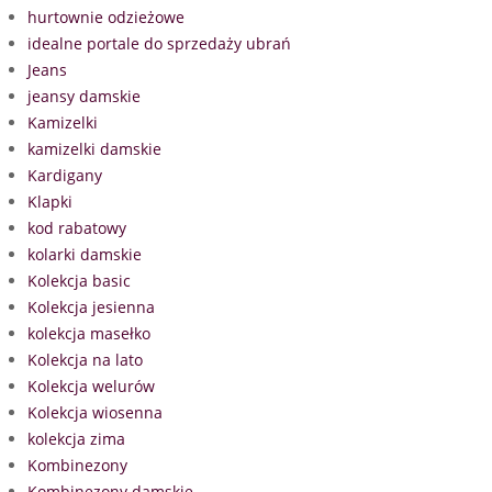
hurtownie odzieżowe
idealne portale do sprzedaży ubrań
Jeans
jeansy damskie
Kamizelki
kamizelki damskie
Kardigany
Klapki
kod rabatowy
kolarki damskie
Kolekcja basic
Kolekcja jesienna
kolekcja masełko
Kolekcja na lato
Kolekcja welurów
Kolekcja wiosenna
kolekcja zima
Kombinezony
Kombinezony damskie