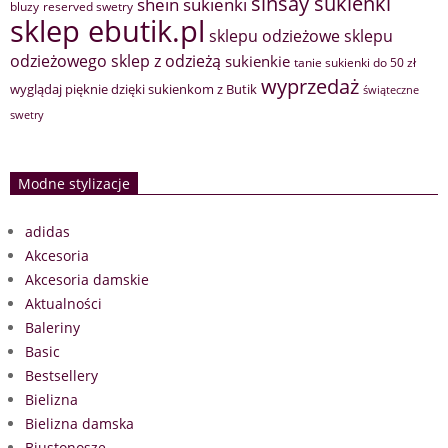
sinsay sukienki
shein sukienki
bluzy
reserved swetry
sklep ebutik.pl
sklepu odzieżowe
sklepu
sklep z odzieżą
odzieżowego
sukienkie
tanie sukienki do 50 zł
wyprzedaż
wyglądaj pięknie dzięki sukienkom z Butik
świąteczne
swetry
Modne stylizacje
adidas
Akcesoria
Akcesoria damskie
Aktualności
Baleriny
Basic
Bestsellery
Bielizna
Bielizna damska
Biustonosze