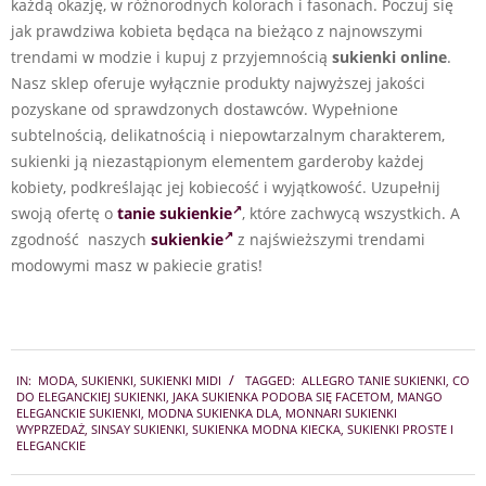
każdą okazję, w różnorodnych kolorach i fasonach. Poczuj się
jak prawdziwa kobieta będąca na bieżąco z najnowszymi
trendami w modzie i kupuj z przyjemnością
sukienki online
.
Nasz sklep oferuje wyłącznie produkty najwyższej jakości
pozyskane od sprawdzonych dostawców. Wypełnione
subtelnością, delikatnością i niepowtarzalnym charakterem,
sukienki ją niezastąpionym elementem garderoby każdej
kobiety, podkreślając jej kobiecość i wyjątkowość. Uzupełnij
swoją ofertę o
tanie sukienkie
, które zachwycą wszystkich. A
zgodność naszych
sukienkie
z najświeższymi trendami
modowymi masz w pakiecie gratis!
2024-
IN:
MODA
,
SUKIENKI
,
SUKIENKI MIDI
TAGGED:
ALLEGRO TANIE SUKIENKI
,
CO
08-
DO ELEGANCKIEJ SUKIENKI
,
JAKA SUKIENKA PODOBA SIĘ FACETOM
,
MANGO
13
ELEGANCKIE SUKIENKI
,
MODNA SUKIENKA DLA
,
MONNARI SUKIENKI
WYPRZEDAŻ
,
SINSAY SUKIENKI
,
SUKIENKA MODNA KIECKA
,
SUKIENKI PROSTE I
ELEGANCKIE