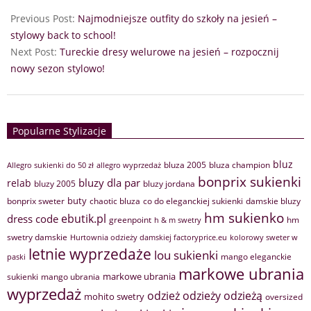
Previous Post:
Najmodniejsze outfity do szkoły na jesień –
stylowy back to school!
Next Post:
Tureckie dresy welurowe na jesień – rozpocznij
nowy sezon stylowo!
Popularne Stylizacje
bluz
bluza 2005
bluza champion
Allegro sukienki do 50 zł
allegro wyprzedaż
bonprix sukienki
bluzy dla par
relab
bluzy 2005
bluzy jordana
buty
bonprix sweter
chaotic bluza
co do eleganckiej sukienki
damskie bluzy
hm sukienko
ebutik.pl
dress code
greenpoint
hm
h & m swetry
swetry damskie
Hurtownia odzieży damskiej factoryprice.eu
kolorowy sweter w
letnie wyprzedaże
lou sukienki
mango eleganckie
paski
markowe ubrania
markowe ubrania
sukienki
mango ubrania
wyprzedaż
odzież
odzieży
odzieżą
mohito swetry
oversized