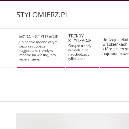
Skip
to
STYLOMIERZ.PL
content
Secondary
TRENDY I
MODA – STYLIZACJE
Navigation
Rodzaje deko
STYLIZACJE
Co będzie modne w tym
w sukienkach 
Menu
Gorące trendy
sezonie? zobacz
które z nich s
w modzie na
najgorętsze trendy w
najmodniejsz
nadchodzący
modzie na wiosnę, lato,
tylko u nas
jesień i zimę.