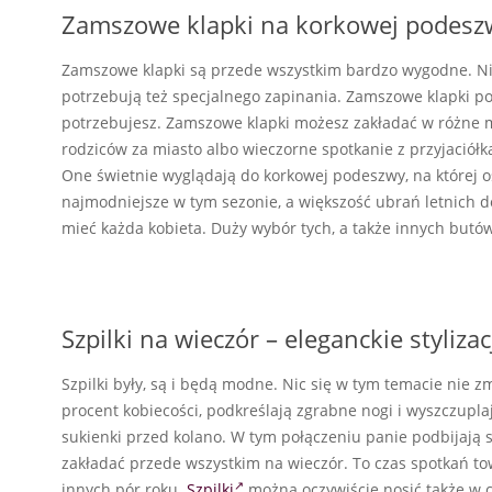
Zamszowe klapki na korkowej podesz
Zamszowe klapki są przede wszystkim bardzo wygodne. Nie
potrzebują też specjalnego zapinania. Zamszowe klapki po
potrzebujesz. Zamszowe klapki możesz zakładać w różne m
rodziców za miasto albo wieczorne spotkanie z przyjaciółk
One świetnie wyglądają do korkowej podeszwy, na której o
najmodniejsze w tym sezonie, a większość ubrań letnich d
mieć każda kobieta. Duży wybór tych, a także innych butó
Szpilki na wieczór – eleganckie stylizac
Szpilki były, są i będą modne. Nic się w tym temacie nie 
procent kobiecości, podkreślają zgrabne nogi i wyszczupla
sukienki przed kolano. W tym połączeniu panie podbijają s
zakładać przede wszystkim na wieczór. To czas spotkań to
innych pór roku.
Szpilki
można oczywiście nosić także w c