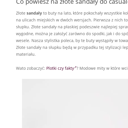
Co powiesz na złote sandały do casualo
Złote
sandały
to buty na lato, które pokochały wszystkie k
na ulicach miejskich w dwóch wersjach. Pierwsza z nich to
słupku. Złote sandały na płaskiej podeszwie najlepiej spra
wygodne, można je założyć zarówno do spodki, jak i do sp
wesele. Nasza stylistka poleca, by te buty wystąpiły w towa
Złote sandały na słupku będą w przypadku tej stylizacji le
materiału.
Wato zobaczyć:
Plotki czy fakty
? Modowe mity w które wc