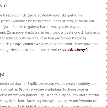
wie
 trzeba do nich zakładać dodatkowej skarpetki, nie
 prostu wkładasz na bosą stopę i pędzisz tam, gdzie akurat
iejsca. Będzie to galeria handlowa, spacer, wypad do
ami. Zamszowe klapki warto jest nosić w pastelowych kolorach.
sadzone są buty na lato. Poza tym pastelowe kolory są
o nich pasuje.
Zamszowe klapki
to hit sezonu, który powinna
w znajdziesz na stronie internetowej
sklep odzieżowy
.
je
zmienia od dawna. Szpilki po prostu wydobywają z kobiety sto
ją sylwetkę.
Szpilki
świetnie wyglądają do dopasowanej
erca wszystkich panów. Szpilki są to buty na lato, które można
warzyskich, które latem są niezwykle częste w porównaniu do
iągu dnia. Są to jednak jedne z najbardziej niewygodnych