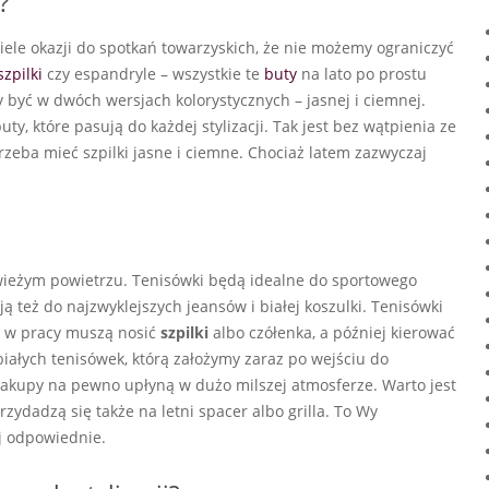
?
 wiele okazji do spotkań towarzyskich, że nie możemy ograniczyć
szpilki
czy espandryle – wszystkie te
buty
na lato po prostu
y być w dwóch wersjach kolorystycznych – jasnej i ciemnej.
y, które pasują do każdej stylizacji. Tak jest bez wątpienia ze
Trzeba mieć szpilki jasne i ciemne. Chociaż latem zazwyczaj
wieżym powietrzu. Tenisówki będą idealne do sportowego
ą też do najzwyklejszych jeansów i białej koszulki. Tenisówki
 w pracy muszą nosić
szpilki
albo czółenka, a później kierować
łych tenisówek, którą założymy zaraz po wejściu do
zakupy na pewno upłyną w dużo milszej atmosferze. Warto jest
zydadzą się także na letni spacer albo grilla. To Wy
ej odpowiednie.