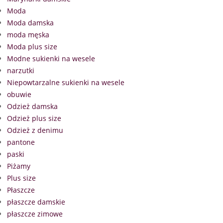
Moda
Moda damska
moda męska
Moda plus size
Modne sukienki na wesele
narzutki
Niepowtarzalne sukienki na wesele
obuwie
Odzież damska
Odzież plus size
Odzież z denimu
pantone
paski
Piżamy
Plus size
Płaszcze
płaszcze damskie
płaszcze zimowe