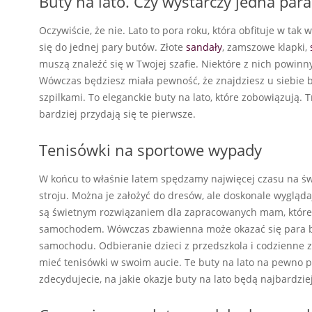
Buty na lato. Czy wystarczy jedna para
Oczywiście, że nie. Lato to pora roku, która obfituje w tak
się do jednej pary butów. Złote
sandały
, zamszowe klapki,
muszą znaleźć się w Twojej szafie. Niektóre z nich powinn
Wówczas będziesz miała pewność, że znajdziesz u siebie but
szpilkami. To eleganckie buty na lato, które zobowiązują. 
bardziej przydają się te pierwsze.
Tenisówki na sportowe wypady
W końcu to właśnie latem spędzamy najwięcej czasu na ś
stroju. Można je założyć do dresów, ale doskonale wyglądaj
są świetnym rozwiązaniem dla zapracowanych mam, które
samochodem. Wówczas zbawienna może okazać się para bia
samochodu. Odbieranie dzieci z przedszkola i codzienne 
mieć tenisówki w swoim aucie. Te buty na lato na pewno pr
zdecydujecie, na jakie okazje buty na lato będą najbardzi