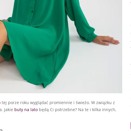
 o tej porze roku wyglądać promiennie i świeżo. W związku z
. Jakie
buty na lato
będą Ci potrzebne? Na te i kilka innych,