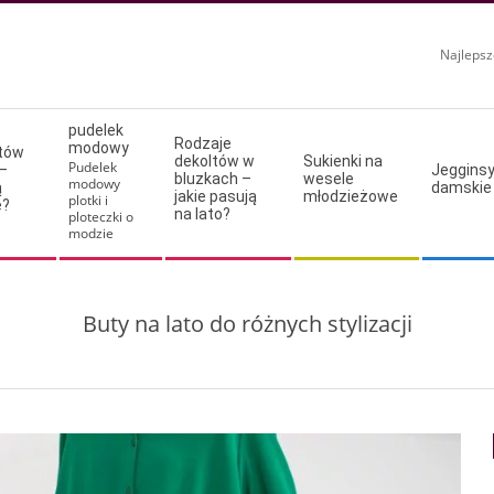
Najlepsz
pudelek
Rodzaje
modowy
ltów
dekoltów w
Sukienki na
Pudelek
–
Jeggins
bluzkach –
wesele
modowy
ą
damskie
jakie pasują
młodzieżowe
plotki i
e?
na lato?
ploteczki o
modzie
Buty na lato do różnych stylizacji