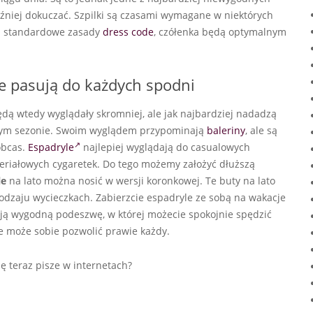
źniej dokuczać. Szpilki są czasami wymagane w niektórych
ją standardowe zasady
dress code
, czółenka będą optymalnym
óre pasują do każdych spodni
dą wtedy wyglądały skromniej, ale jak najbardziej nadadzą
w tym sezonie. Swoim wyglądem przypominają
baleriny
, ale są
obcas.
Espadryle
najlepiej wyglądają do casualowych
ateriałowych cygaretek. Do tego możemy założyć dłuższą
le
na lato można nosić w wersji koronkowej. Te buty na lato
dzaju wycieczkach. Zabierzcie espadryle ze sobą na wakacje
mają wygodną podeszwę, w której możecie spokojnie spędzić
óre może sobie pozwolić prawie każdy.
ę teraz pisze w internetach?