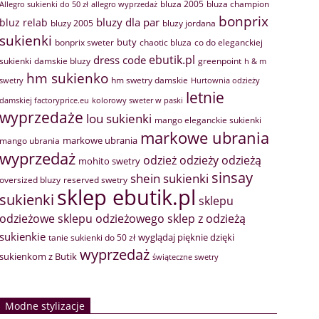
bluza 2005
bluza champion
Allegro sukienki do 50 zł
allegro wyprzedaż
bonprix
bluzy dla par
bluz relab
bluzy 2005
bluzy jordana
sukienki
buty
bonprix sweter
chaotic bluza
co do eleganckiej
ebutik.pl
dress code
sukienki
greenpoint
damskie bluzy
h & m
hm sukienko
hm swetry damskie
swetry
Hurtownia odzieży
letnie
damskiej factoryprice.eu
kolorowy sweter w paski
wyprzedaże
lou sukienki
mango eleganckie sukienki
markowe ubrania
markowe ubrania
mango ubrania
wyprzedaż
odzież
odzieży
odzieżą
mohito swetry
sinsay
shein sukienki
oversized bluzy
reserved swetry
sklep ebutik.pl
sukienki
sklepu
sklep z odzieżą
odzieżowe
sklepu odzieżowego
sukienkie
wyglądaj pięknie dzięki
tanie sukienki do 50 zł
wyprzedaż
sukienkom z Butik
świąteczne swetry
Modne stylizacje