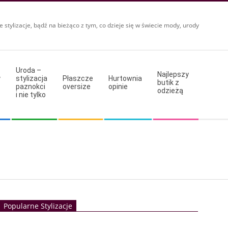
e stylizacje, bądź na bieżąco z tym, co dzieje się w świecie mody, urody
Uroda –
Najlepszy
y
stylizacja
Płaszcze
Hurtownia
butik z
paznokci
oversize
opinie
odzieżą
i nie tylko
Popularne Stylizacje