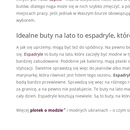
butów, dlatego noga może się w nich szybko zmęczyć, a pó
miejscach pracy. Jeśli jednak w Waszym biurze obowiązu
wyborem.
Idealne buty na lato to espadryle, kt
A jak się uprzemy, mogą być też do spódnicy. Na pewno bę
się.
Espadryle
to buty na lato, które zaczęły być modne 
bardziej zabudowane. Podobnie jak baleriny, mają płaski 
stylizacji. Świetnie sprawdzą się więc do jeansów albo m
marynarkę, która również jest hitem tego sezonu.
Espadry
będą bardzo przewiewne. Sprawdzą się więc na różnego ro
za granicę, a na pewno nie pożałujecie. Te buty na lato 
cały dzień. Espadryle kosztują niewiele. Są to buty, na kt
Więcej
plotek o modzie
i modnych ubraniach – o czym si