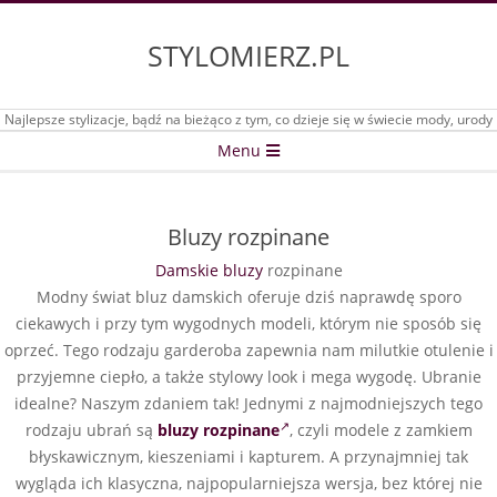
Skip
to
STYLOMIERZ.PL
content
Najlepsze stylizacje, bądź na bieżąco z tym, co dzieje się w świecie mody, urody
Secondary
Menu
Navigation
Menu
Bluzy rozpinane
Damskie bluzy
rozpinane
Modny świat bluz damskich oferuje dziś naprawdę sporo
ciekawych i przy tym wygodnych modeli, którym nie sposób się
oprzeć. Tego rodzaju garderoba zapewnia nam milutkie otulenie i
przyjemne ciepło, a także stylowy look i mega wygodę. Ubranie
idealne? Naszym zdaniem tak! Jednymi z najmodniejszych tego
rodzaju ubrań są
bluzy rozpinane
, czyli modele z zamkiem
błyskawicznym, kieszeniami i kapturem. A przynajmniej tak
wygląda ich klasyczna, najpopularniejsza wersja, bez której nie