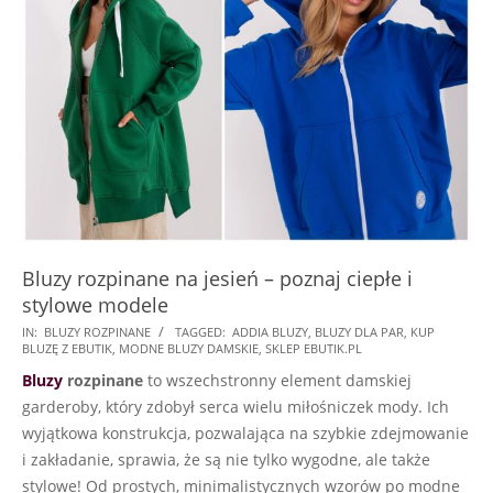
Bluzy rozpinane na jesień – poznaj ciepłe i
stylowe modele
2025-
IN:
BLUZY ROZPINANE
TAGGED:
ADDIA BLUZY
,
BLUZY DLA PAR
,
KUP
BLUZĘ Z EBUTIK
,
MODNE BLUZY DAMSKIE
,
SKLEP EBUTIK.PL
10-
Bluzy
rozpinane
to wszechstronny element damskiej
21
garderoby, który zdobył serca wielu miłośniczek mody. Ich
wyjątkowa konstrukcja, pozwalająca na szybkie zdejmowanie
i zakładanie, sprawia, że są nie tylko wygodne, ale także
stylowe! Od prostych, minimalistycznych wzorów po modne