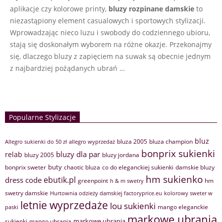
aplikacje czy kolorowe printy,
bluzy rozpinane damskie
to
niezastąpiony element casualowych i sportowych stylizacji.
Wprowadzając nieco luzu i swobody do codziennego ubioru,
stają się doskonałym wyborem na różne okazje. Przekonajmy
się, dlaczego bluzy z zapięciem na suwak są obecnie jednym
z najbardziej pożądanych ubrań …
Popularne Stylizacje
bluz
bluza 2005
bluza champion
Allegro sukienki do 50 zł
allegro wyprzedaż
bonprix sukienki
bluzy dla par
relab
bluzy 2005
bluzy jordana
buty
bonprix sweter
chaotic bluza
co do eleganckiej sukienki
damskie bluzy
hm sukienko
ebutik.pl
dress code
greenpoint
hm
h & m swetry
swetry damskie
Hurtownia odzieży damskiej factoryprice.eu
kolorowy sweter w
letnie wyprzedaże
lou sukienki
mango eleganckie
paski
markowe ubrania
markowe ubrania
sukienki
mango ubrania