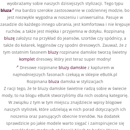
wyobrażamy sobie naszych dzisiejszych stylizacji. Tego typu
bluza
ma bardzo szerokie zastosowanie w codziennej modzie, bo
jest niezwykle wygodna w noszeniu i uniwersalna. Pasuje w
zasadzie do każdego innego ubrania, jest komfortowa i nie krępuje
ruchów, a także jest miękka i przyjemna w dotyku. Rozpinaną
bluzę
założysz na przykład do jeansów, szortów czy spódnicy, a
także do kolarek, legginsów czy spodni dresowych. Zauważ, że z
tym ostatnim fasonem
bluzy
rozpinane damskie tworzą świetny
komplet
dresowy, który jest teraz super modny!
Dresowe rozpinane
bluzy damskie
z kapturem w
najmodniejszych fasonach czekają w sklepie eButik.pl
Rozpinana
bluza
damska w stylizacjach
Z racji tego, że te bluzy damskie świetnie radzą sobie w świecie
mody, to na blogu eButik stworzyliśmy dla nich osobną kategorię.
W związku z tym w tym miejscu znajdziecie wpisy blogowe
naszych stylistek, które udzielają w nich porad dotyczących ich
noszenia oraz panujących obecnie trendów. Na dodatek
sprawdzicie po jakie modele warto sięgać i zainspirujecie się