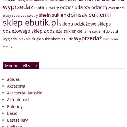
wyprzedaż
odzież
odzieży
odzieżą
mohito swetry
oversized
sinsay sukienki
shein sukienki
bluzy
reserved swetry
sklep ebutik.pl
sklepu odzieżowe
sklepu
sklep z odzieżą
odzieżowego
sukienkie
tanie sukienki do 50 zł
wyprzedaż
wyglądaj pięknie dzięki sukienkom z Butik
świąteczne
swetry
Modne stylizacje
adidas
Akcesoria
Akcesoria damskie
Aktualności
Baleriny
Basic
Bestsellery
Bielizna