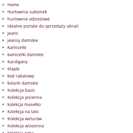
Home
Hurtownia sukienek
hurtownie odzieżowe
idealne portale do sprzedaży ubrań
Jeans
jeansy damskie
Kamizelki
kamizelki damskie
Kardigany
Klapki
kod rabatowy
kolarki damskie
Kolekcja basic
Kolekcja jesienna
kolekcja masełko
Kolekcja na lato
Kolekcja welurów
Kolekcja wiosenna
kolekcja zima