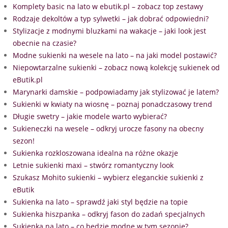
Komplety basic na lato w ebutik.pl – zobacz top zestawy
Rodzaje dekoltów a typ sylwetki – jak dobrać odpowiedni?
Stylizacje z modnymi bluzkami na wakacje – jaki look jest
obecnie na czasie?
Modne sukienki na wesele na lato – na jaki model postawić?
Niepowtarzalne sukienki – zobacz nową kolekcję sukienek od
eButik.pl
Marynarki damskie – podpowiadamy jak stylizować je latem?
Sukienki w kwiaty na wiosnę – poznaj ponadczasowy trend
Długie swetry – jakie modele warto wybierać?
Sukieneczki na wesele – odkryj urocze fasony na obecny
sezon!
Sukienka rozkloszowana idealna na różne okazje
Letnie sukienki maxi – stwórz romantyczny look
Szukasz Mohito sukienki – wybierz eleganckie sukienki z
eButik
Sukienka na lato – sprawdź jaki styl będzie na topie
Sukienka hiszpanka – odkryj fason do zadań specjalnych
Sukienka na lato – co będzie modne w tym sezonie?