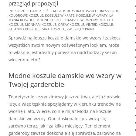
przegląd propozycji
2025-
IN:
KOSZULE DAMSKIE
TAGGED:
BERSHKA KOSZULE
,
DRESS CODE
,
KOLOROWE KOSZULE
,
KOSZULE W KRATĘ
,
KOSZULE W KWIATY
,
LA
01-
MANIA KOSZULE
,
MODNE KOSZULE DAMSKIE WE WZORY
,
MOHITO
13
KOSZULE
,
MONNARI KOSZULE
,
ORSAY KOSZULE
,
VINTED KOSZULE
,
ZALANDO KOSZULE
,
ZARA KOSZULE
,
ZWIERZĘCY PRINT
Sprawdź najlepsze koszule damskie we wzory i zaskocz
wszystkich swoim nowym odświeżonym lookiem. Może
to właśnie jest idealny pomysł na nadchodzący sezon
wiosenno-letni?
Modne koszule damskie we wzory w
Twojej garderobie
Teoretycznie sezon zimowy jeszcze trwa, ale już prawie
luty, a więc tęsknie spoglądamy w kierunku trendów na
wiosnę i lato. Wiecie, co nie mija? Moda na koszule
damskie we wzory. One doskonale sprawdzą się
zarówno teraz, jak i za kilka miesięcy. Ten element
garderoby zawsze doskonale się sprawdza, zarówno na