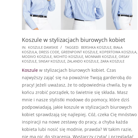
Koszule w stylizacjach biurowych kobiet
2025-
IN:
KOSZULE DAMSKIE
TAGGED:
BERSHKA KOSZULE
,
BIAŁA
KOSZULA
,
DRESS CODE
,
GREENPOINT KOSZULE
,
KOPERTOWA KOSZULA
,
01-
MODIVO KOSZULE
,
MOHITO KOSZULE
,
MONNARI KOSZULE
,
ORSAY
19
KOSZULE
,
SINSAY KOSZULE
,
ZALANDO KOSZULE
,
ZARA KOSZULE
Koszule
w stylizacjach biurowych kobiet. Czas
najwyższy zająć się na poważnie Twoją garderobą do
pracy! Jeżeli uważasz, że to odpowiednia chwila, by w
końcu zrobić porządek, to świetnie się składa. Masz
mnie i nasze stylistki modowe do pomocy, które dziś
podpowiadają, jakie koszule w stylizacjach biurowych
kobiet sprawdzają się najlepiej. Cóż, czeka Cię mnóstwo
inspiracji na nowe zestawy do pracy, a chyba każda
kobieta lubi nosić się modnie, prawda? W takim razie,
nie ma nic do stracenia. Wystarczy czytać i przeglądać