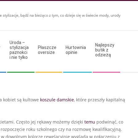
e stylizacje, bądź na bieżąco z tym, co dzieje się w świecie mody, urody
Uroda –
Najlepszy
y
stylizacja
Płaszcze
Hurtownia
butik z
paznokci
oversize
opinie
odzieżą
i nie tylko
a kobiet są kultowe
koszule damskie
, które przeszły kapitalną
kietami. Często jej rękawy możemy dzięki
temu
podwinąć, co
 rozpoczęcie roku szkolnego czy na rozmowę kwalifikacyjną.
el w dowolnym kolorze rewelacyjnie wygląda w połączeniu z