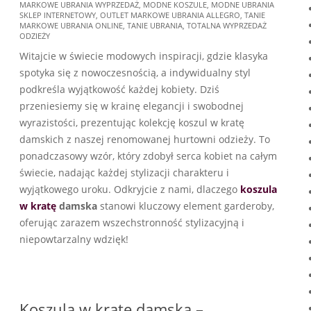
MARKOWE UBRANIA WYPRZEDAŻ
,
MODNE KOSZULE
,
MODNE UBRANIA
15
SKLEP INTERNETOWY
,
OUTLET MARKOWE UBRANIA ALLEGRO
,
TANIE
MARKOWE UBRANIA ONLINE
,
TANIE UBRANIA
,
TOTALNA WYPRZEDAŻ
ODZIEŻY
Witajcie w świecie modowych inspiracji, gdzie klasyka
spotyka się z nowoczesnością, a indywidualny styl
podkreśla wyjątkowość każdej kobiety. Dziś
przeniesiemy się w krainę elegancji i swobodnej
wyrazistości, prezentując kolekcję koszul w kratę
damskich z naszej renomowanej hurtowni odzieży. To
ponadczasowy wzór, który zdobył serca kobiet na całym
świecie, nadając każdej stylizacji charakteru i
wyjątkowego uroku. Odkryjcie z nami, dlaczego
koszula
w kratę
damska
stanowi kluczowy element garderoby,
oferując zarazem wszechstronność stylizacyjną i
niepowtarzalny wdzięk!
Koszula w kratę damska –