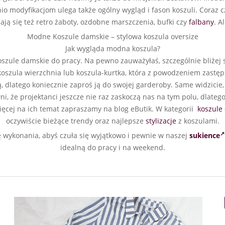
 modyfikacjom ulega także ogólny wygląd i fason koszuli. Coraz czę
ają się też retro żaboty, ozdobne marszczenia, bufki czy
falbany
. A
Modne Koszule damskie – stylowa koszula oversize
Jak wygląda modna koszula?
oszule damskie do pracy. Na pewno zauważyłaś, szczególnie bliżej 
koszula wierzchnia lub koszula-kurtka, która z powodzeniem zastępu
sną, dlatego koniecznie zaproś ją do swojej garderoby. Same widzicie
wni, że projektanci jeszcze nie raz zaskoczą nas na tym polu, dlate
więcej na ich temat zapraszamy na blog eButik. W kategorii
koszule
oczywiście bieżące trendy oraz najlepsze
stylizacje
z koszulami.
ę wykonania, abyś czuła się wyjątkowo i pewnie w naszej
sukience
idealną do pracy i na weekend.