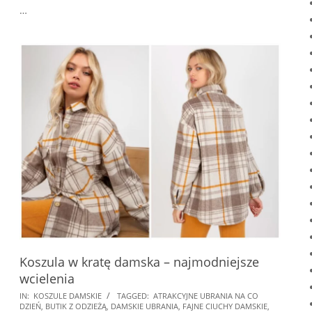
…
Koszula w kratę damska – najmodniejsze
wcielenia
2024-
IN:
KOSZULE DAMSKIE
TAGGED:
ATRAKCYJNE UBRANIA NA CO
DZIEŃ
,
BUTIK Z ODZIEŻĄ
,
DAMSKIE UBRANIA
,
FAJNE CIUCHY DAMSKIE
,
10-