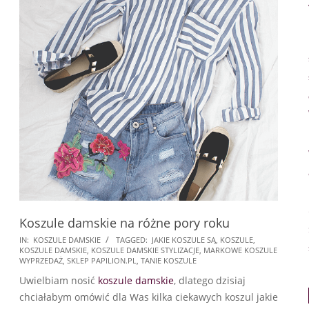
Koszule damskie na różne pory roku
2026-
IN:
KOSZULE DAMSKIE
TAGGED:
JAKIE KOSZULE SĄ
,
KOSZULE
,
KOSZULE DAMSKIE
,
KOSZULE DAMSKIE STYLIZACJE
,
MARKOWE KOSZULE
01-
WYPRZEDAŻ
,
SKLEP PAPILION.PL
,
TANIE KOSZULE
16
Uwielbiam nosić
koszule damskie
, dlatego dzisiaj
chciałabym omówić dla Was kilka ciekawych koszul jakie