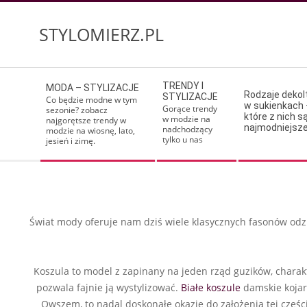
Skip
to
STYLOMIERZ.PL
content
Secondary
TRENDY I
MODA – STYLIZACJE
Navigation
Rodzaje deko
STYLIZACJE
Co będzie modne w tym
w sukienkach 
Menu
Gorące trendy
sezonie? zobacz
które z nich s
w modzie na
najgorętsze trendy w
najmodniejsz
nadchodzący
modzie na wiosnę, lato,
tylko u nas
jesień i zimę.
Świat mody oferuje nam dziś wiele klasycznych fasonów odzi
Koszula to model z zapinany na jeden rząd guzików, charak
pozwala fajnie ją wystylizować.
Białe koszule
damskie kojarz
Owszem, to nadal doskonałe okazje do założenia tej częśc