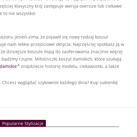
ściej klasyczny krój zastępuje wersja oversize lub ciekawe
le to nie wszystko!
sezonu jesień-zima, że pojawił się nowy rodzaj koszul
je nam lekkie przejściowe okrycia. Najczęściej spotkasz ją w
, że dzisiejsze koszule mają do zaoferowania znacznie więcej
go bądźmy czujne. Miłośniczki koszul damskich, które szukają
 damskie
znajdziecie historię modelu, ciekawostki, a także
. Chcesz wyglądać szykownie każdego dnia? Kup sukienkę
Popularne Stylizacje