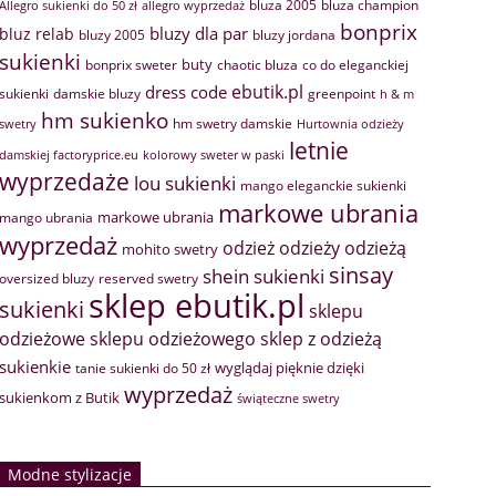
bluza 2005
bluza champion
Allegro sukienki do 50 zł
allegro wyprzedaż
bonprix
bluzy dla par
bluz relab
bluzy 2005
bluzy jordana
sukienki
buty
bonprix sweter
chaotic bluza
co do eleganckiej
ebutik.pl
dress code
sukienki
greenpoint
damskie bluzy
h & m
hm sukienko
hm swetry damskie
swetry
Hurtownia odzieży
letnie
damskiej factoryprice.eu
kolorowy sweter w paski
wyprzedaże
lou sukienki
mango eleganckie sukienki
markowe ubrania
markowe ubrania
mango ubrania
wyprzedaż
odzież
odzieży
odzieżą
mohito swetry
sinsay
shein sukienki
oversized bluzy
reserved swetry
sklep ebutik.pl
sukienki
sklepu
sklep z odzieżą
odzieżowe
sklepu odzieżowego
sukienkie
wyglądaj pięknie dzięki
tanie sukienki do 50 zł
wyprzedaż
sukienkom z Butik
świąteczne swetry
Modne stylizacje