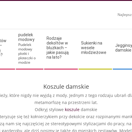
Najlepsz
pudelek
Rodzaje
modowy
ltów
dekoltów w
Sukienki na
Pudelek
–
Jeggins
bluzkach –
wesele
modowy
ą
damskie
jakie pasują
młodzieżowe
plotki i
e?
na lato?
ploteczki o
modzie
Koszule damskie
eży, które nigdy nie wyjdą z mody. Jednym z tego rodzaju ubrań dl
metamorfozę na przestrzeni lat.
Odkryj stylowe
koszule
damskie
teryzuje się też kołnierzykiem przy dekolcie oraz rozpinanymi man
ą nam się najczęściej ze stereotypowymi stylizacjami do pracy, na
i garderoby, ale dziś nosimy je także do miejskich zestawów. Mod