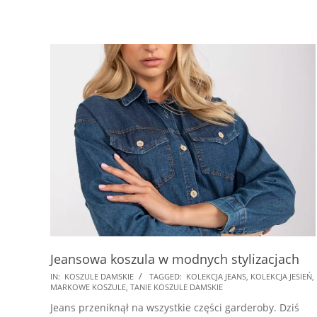
Jeansowa koszula w modnych stylizacjach
2024-
IN:
KOSZULE DAMSKIE
TAGGED:
KOLEKCJA JEANS
,
KOLEKCJA JESIEŃ
,
MARKOWE KOSZULE
,
TANIE KOSZULE DAMSKIE
10-
Jeans przeniknął na wszystkie części garderoby. Dziś
16