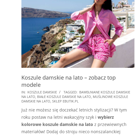
Koszule damskie na lato – zobacz top
modele
2026-
IN:
KOSZULE DAMSKIE
TAGGED:
BAWEŁNIANE KOSZULE DAMSKIE
NA LATO
,
BIAŁE KOSZULE DAMSKIE NA LATO
,
MUŚLINOWE KOSZULE
06-
DAMSKIE NA LATO
,
SKLEP EBUTIK.PL
25
Już nie możesz się doczekać letnich stylizacji? W tym
roku postaw na letni wakacyjny szyk i
wybierz
kolorowe koszule damskie na lato
z przewiewnych
materiałów! Dodaj do stroju nieco nonszalanckiej