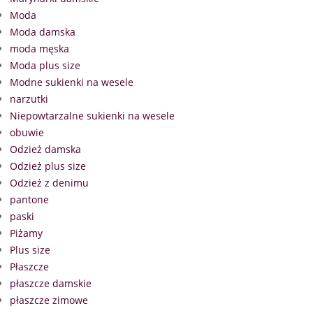
Moda
Moda damska
moda męska
Moda plus size
Modne sukienki na wesele
narzutki
Niepowtarzalne sukienki na wesele
obuwie
Odzież damska
Odzież plus size
Odzież z denimu
pantone
paski
Piżamy
Plus size
Płaszcze
płaszcze damskie
płaszcze zimowe