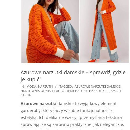
Ażurowe narzutki damskie – sprawdź, gdzie
je kupić!
2023-
IN:
MODA
,
NARZUTKI
TAGGED:
AŻUROWE NARZUTKI DAMSKIE
,
HURTOWNIA ODZIEŻY FACTORYPRICE.EU
,
SKLEP EBUTIK.PL
,
SMART
10-
CASUAL
28
Ażurowe narzutki
damskie to wyjątkowy element
garderoby, który łączy w sobie funkcjonalność z
estetyką. Ich delikatne wzory i przemyślana tekstura
sprawiają, że są zarówno praktyczne, jak i eleganckie.