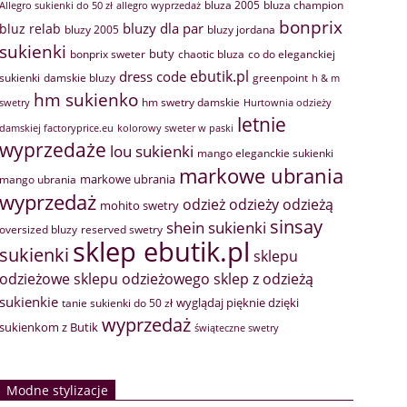
bluza 2005
bluza champion
Allegro sukienki do 50 zł
allegro wyprzedaż
bonprix
bluzy dla par
bluz relab
bluzy 2005
bluzy jordana
sukienki
buty
bonprix sweter
chaotic bluza
co do eleganckiej
ebutik.pl
dress code
sukienki
greenpoint
damskie bluzy
h & m
hm sukienko
hm swetry damskie
swetry
Hurtownia odzieży
letnie
damskiej factoryprice.eu
kolorowy sweter w paski
wyprzedaże
lou sukienki
mango eleganckie sukienki
markowe ubrania
markowe ubrania
mango ubrania
wyprzedaż
odzież
odzieży
odzieżą
mohito swetry
sinsay
shein sukienki
oversized bluzy
reserved swetry
sklep ebutik.pl
sukienki
sklepu
sklep z odzieżą
odzieżowe
sklepu odzieżowego
sukienkie
wyglądaj pięknie dzięki
tanie sukienki do 50 zł
wyprzedaż
sukienkom z Butik
świąteczne swetry
Modne stylizacje