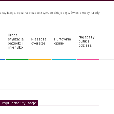
e stylizacje, bądź na bieżąco z tym, co dzieje się w świecie mody, urody
Uroda –
Najlepszy
y
stylizacja
Płaszcze
Hurtownia
butik z
paznokci
oversize
opinie
odzieżą
i nie tylko
Popularne Stylizacje