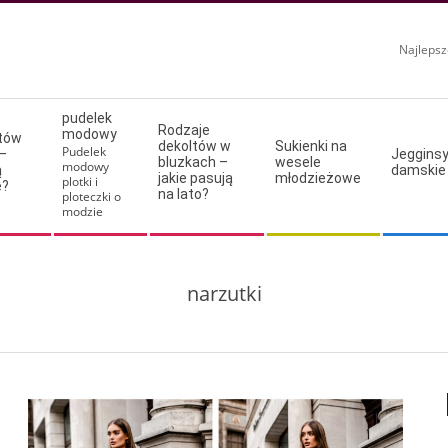
Najlepsz
pudelek
Rodzaje
modowy
ltów
dekoltów w
Sukienki na
Pudelek
–
Jeggins
bluzkach –
wesele
modowy
ą
damskie
jakie pasują
młodzieżowe
plotki i
e?
na lato?
ploteczki o
modzie
narzutki