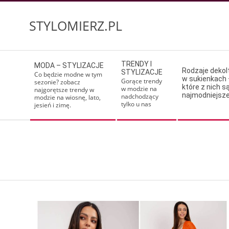
Skip
to
STYLOMIERZ.PL
content
Secondary
TRENDY I
MODA – STYLIZACJE
Navigation
Rodzaje deko
STYLIZACJE
Co będzie modne w tym
w sukienkach 
Menu
Gorące trendy
sezonie? zobacz
które z nich s
w modzie na
najgorętsze trendy w
najmodniejsz
nadchodzący
modzie na wiosnę, lato,
tylko u nas
jesień i zimę.