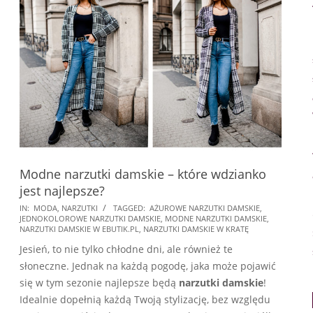
Modne narzutki damskie – które wdzianko
jest najlepsze?
2021-
IN:
MODA
,
NARZUTKI
TAGGED:
AŻUROWE NARZUTKI DAMSKIE
,
JEDNOKOLOROWE NARZUTKI DAMSKIE
,
MODNE NARZUTKI DAMSKIE
,
10-
NARZUTKI DAMSKIE W EBUTIK.PL
,
NARZUTKI DAMSKIE W KRATĘ
28
Jesień, to nie tylko chłodne dni, ale również te
słoneczne. Jednak na każdą pogodę, jaka może pojawić
się w tym sezonie najlepsze będą
narzutki damskie
!
Idealnie dopełnią każdą Twoją stylizację, bez względu