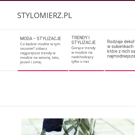
Skip
to
STYLOMIERZ.PL
content
Secondary
TRENDY I
MODA – STYLIZACJE
Navigation
Rodzaje deko
STYLIZACJE
Co będzie modne w tym
w sukienkach 
Menu
Gorące trendy
sezonie? zobacz
które z nich s
w modzie na
najgorętsze trendy w
najmodniejsz
nadchodzący
modzie na wiosnę, lato,
tylko u nas
jesień i zimę.