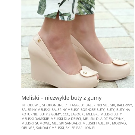
Meliski – niezwykłe buty z gumy
2025-
IN:
OBUWIE
,
SHOPONLINE
TAGGED:
BALERINKI MELISKI
,
BALERINY
,
BALERINY MELISKI
,
BALERINY MELISY
,
BORN2BE BUTY
,
BUTY
,
BUTY NA
01-
KOTURNIE
,
BUTY Z GUMY
,
CCC
,
LASOCKI
,
MELISKI
,
MELISKI BUTY
,
27
MELISKI DAMSKIE
,
MELISKI DLA DZIECI
,
MELISKI DLA DZIEWCZYNKI
,
MELISKI GUMOWE
,
MELISKI SANDAŁKI
,
MELISKI TABLETKI
,
MODIVO
,
OBUWIE
,
SANDAŁY MELISKI
,
SKLEP PAPILION.PL