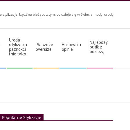
e stylizacje, bądź na bieżąco z tym, co dzieje się w świecie mody, urody
Uroda –
Najlepszy
y
stylizacja
Płaszcze
Hurtownia
butik z
paznokci
oversize
opinie
odzieżą
i nie tylko
Popularne Stylizacje