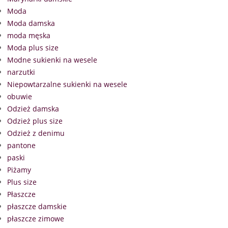
Moda
Moda damska
moda męska
Moda plus size
Modne sukienki na wesele
narzutki
Niepowtarzalne sukienki na wesele
obuwie
Odzież damska
Odzież plus size
Odzież z denimu
pantone
paski
Piżamy
Plus size
Płaszcze
płaszcze damskie
płaszcze zimowe