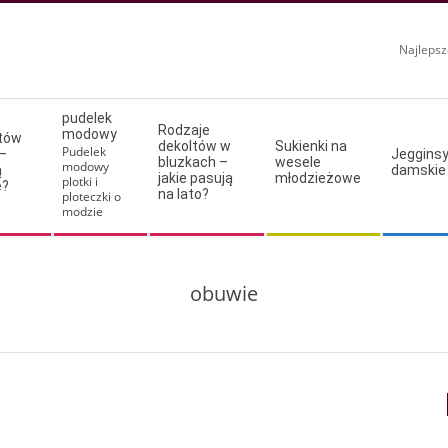
Najlepsz
pudelek
Rodzaje
modowy
ltów
dekoltów w
Sukienki na
Pudelek
–
Jeggins
bluzkach –
wesele
modowy
ą
damskie
jakie pasują
młodzieżowe
plotki i
e?
na lato?
ploteczki o
modzie
obuwie