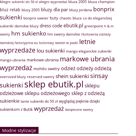
bluza 2005
bluza champion
Allegro sukienki do 50 zł
allegro wyprzedaż
bonprix
bluzy dla par
bluz relab
bluzy 2005
bluzy jordana
sukienki
buty
bonprix sweter
chaotic bluza
co do eleganckiej
ebutik.pl
dress code
sukienki
greenpoint
damskie bluzy
h & m
hm sukienko
hm swetry damskie
swetry
Hurtownia odzieży
letnie
damskiej factoryprice.eu
kolorowy sweter w paski
wyprzedaże
lou sukienki
mango eleganckie sukienki
markowe ubrania
markowe ubrania
mango ubrania
wyprzedaż
odzież
odzieży
odzieżą
mohito swetry
sinsay
shein sukienki
oversized bluzy
reserved swetry
sklep ebutik.pl
sukienki
sklepu
sklep z odzieżą
odzieżowe
sklepu odzieżowego
sukienkie
wyglądaj pięknie dzięki
tanie sukienki do 50 zł
wyprzedaż
sukienkom z Butik
świąteczne swetry
Modne stylizacje