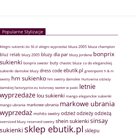
Popularne Stylizacje
bluza 2005
bluza champion
Allegro sukienki do 50 zł
allegro wyprzedaż
bonprix
bluzy dla par
bluz relab
bluzy 2005
bluzy jordana
sukienki
buty
bonprix sweter
chaotic bluza
co do eleganckiej
ebutik.pl
dress code
sukienki
greenpoint
damskie bluzy
h & m
hm sukienko
hm swetry damskie
swetry
Hurtownia odzieży
letnie
damskiej factoryprice.eu
kolorowy sweter w paski
wyprzedaże
lou sukienki
mango eleganckie sukienki
markowe ubrania
markowe ubrania
mango ubrania
wyprzedaż
odzież
odzieży
odzieżą
mohito swetry
sinsay
shein sukienki
oversized bluzy
reserved swetry
sklep ebutik.pl
sukienki
sklepu