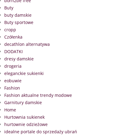
born2be free
Buty
buty damskie
Buty sportowe
cropp
Czółenka
decathlon alternatywa
DODATKI
dresy damskie
drogeria
eleganckie sukienki
eobuwie
Fashion
Fashion aktualne trendy modowe
Garnitury damskie
Home
Hurtownia sukienek
hurtownie odzieżowe
idealne portale do sprzedaży ubrań