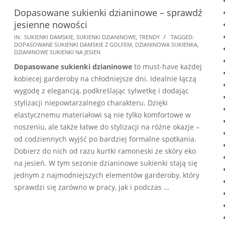
Dopasowane sukienki dzianinowe – sprawdź
jesienne nowości
2024-
IN:
SUKIENKI DAMSKIE
,
SUKIENKI DZIANINOWE
,
TRENDY
TAGGED:
DOPASOWANE SUKIENKI DAMSKIE Z GOLFEM
,
DZIANINOWA SUKIENKA
,
09-
DZIANINOWE SUKIENKI NA JESIEN
23
Dopasowane sukienki dzianinowe
to must-have każdej
kobiecej garderoby na chłodniejsze dni. Idealnie łączą
wygodę z elegancją, podkreślając sylwetkę i dodając
stylizacji niepowtarzalnego charakteru. Dzięki
elastycznemu materiałowi są nie tylko komfortowe w
noszeniu, ale także łatwe do stylizacji na różne okazje –
od codziennych wyjść po bardziej formalne spotkania.
Dobierz do nich od razu kurtki ramoneski ze skóry eko
na jesień. W tym sezonie dzianinowe sukienki stają się
jednym z najmodniejszych elementów garderoby, który
sprawdzi się zarówno w pracy, jak i podczas …