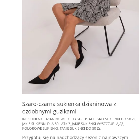
Szaro-czarna sukienka dzianinowa z
ozdobnymi guzikami
2024-
IN:
SUKIENKI DZIANINOWE
TAGGED:
ALLEGRO SUKIENKI DO 50 ZŁ
,
JAKIE SUKIENKI DLA 30 LATKI?
,
JAKIE SUKIENKI WYSZCZUPLAJĄ?
,
09-
KOLOROWE SUKIENKI
,
TANIE SUKIENKI DO 50 ZŁ
16
Przygotuj się na nadchodzący sezon z najnowszym