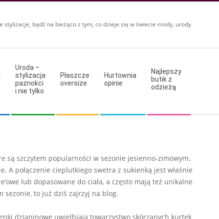
e stylizacje, bądź na bieżąco z tym, co dzieje się w świecie mody, urody
Uroda –
Najlepszy
y
stylizacja
Płaszcze
Hurtownia
butik z
paznokci
oversize
opinie
odzieżą
i nie tylko
re są szczytem popularności w sezonie jesienno-zimowym.
. A połączenie cieplutkiego swetra z sukienką jest właśnie
’owe lub dopasowane do ciała, a często mają też unikalne
sezonie, to już dziś zajrzyj na blog.
kienki dzianinowe uwielbiają towarzystwo skórzanych kurtek