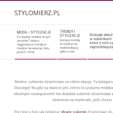
Skip
to
STYLOMIERZ.PL
content
Secondary
TRENDY I
MODA – STYLIZACJE
Navigation
Rodzaje deko
STYLIZACJE
Co będzie modne w tym
w sukienkach 
Menu
Gorące trendy
sezonie? zobacz
które z nich s
w modzie na
najgorętsze trendy w
najmodniejsz
nadchodzący
modzie na wiosnę, lato,
tylko u nas
jesień i zimę.
Modna sukienka dzianinowa na różne okazje. Ta kategori
Dlaczego? Bo gdy na dworze jest zimno to szukamy miękkieg
idealnym rozwiązaniem! Na dodatek sukienki dzianinowe w
zdobienia na materiale. Jeśli chces
Poczytaj o tym jak dobierać
długie sukienki
dzianinowe do s