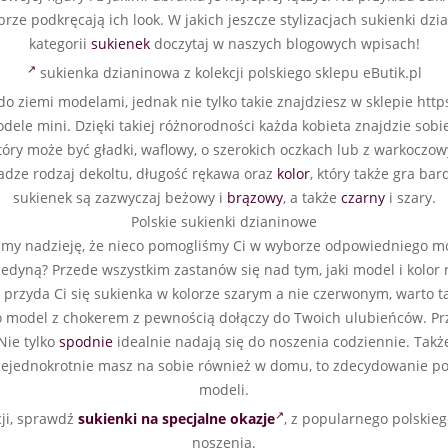
ze podkręcają ich look. W jakich jeszcze stylizacjach sukienki dz
kategorii
sukienek
doczytaj w naszych blogowych wpisach!
sukienka dzianinowa z kolekcji polskiego sklepu eButik.pl
o ziemi modelami, jednak nie tylko takie znajdziesz w sklepie http
dele mini. Dzięki takiej różnorodności każda kobieta znajdzie sobie
który może być gładki, waflowy, o szerokich oczkach lub z warkocz
adze rodzaj dekoltu, długość rękawa oraz
kolor
, który także gra b
sukienek są zazwyczaj beżowy i
brązowy
, a także
czarny
i szary.
Polskie sukienki dzianinowe
my nadzieję, że nieco pomogliśmy Ci w wyborze odpowiedniego mod
jedyną? Przede wszystkim zastanów się nad tym, jaki model i kolor
ie przyda Ci się sukienka w kolorze szarym a nie czerwonym, warto 
, to model z chokerem z pewnością dołączy do Twoich ulubieńców. P
Nie tylko
spodnie
idealnie nadają się do noszenia codziennie. Także
ę niejednokrotnie masz na sobie również w domu, to zdecydowanie 
modeli.
cji, sprawdź
sukienki na specjalne okazje
, z popularnego polskieg
noszenia.