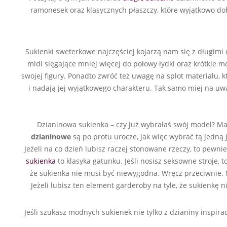
ramonesek oraz klasycznych płaszczy, które wyjątkowo dobr
Sukienki sweterkowe najczęściej kojarzą nam się z długimi d
midi sięgające mniej więcej do połowy łydki oraz krótkie mo
swojej figury. Ponadto zwróć też uwagę na splot materiału, 
i nadają jej wyjątkowego charakteru. Tak samo miej na uw
Dzianinowa sukienka – czy już wybrałaś swój model? Ma
dzianinowe
są po protu urocze, jak więc wybrać tą jedną 
Jeżeli na co dzień lubisz raczej stonowane rzeczy, to pewn
sukienka
to klasyka gatunku. Jeśli nosisz seksowne stroje
że sukienka nie musi być niewygodna. Wręcz przeciwnie. 
Jeżeli lubisz ten element garderoby na tyle, że sukienk
Jeśli szukasz modnych sukienek nie tylko z dzianiny inspira