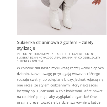
Sukienka dzianinowa z golfem – zalety i
stylizacje
2026-
IN:
SUKIENKI DZIANINOWE
TAGGED:
ELEGANCKIE SUKIENKI
,
SUKIENKA DZIANINOWA Z GOLFEM
,
SUKIENKI NA CO DZIEŃ
,
ZALETY
05-
SUKIENEK Z GOLFEM
08
W chłodne dni nasze myśli krążą raczej wokół ciepłych
dzianin. Naszą uwagę przyciągają wówczas różnego
rodzaju swetry lub ocieplane bluzy. Jednak kojarzą się
one raczej ze stylem codziennym, który najczęściej
łączymy np. z jeansami. A co z kobietami, które nawet
na co dzień pilnują, aby wyglądać elegancko? One
pragną prezentować się bardziej szykownie w każdej