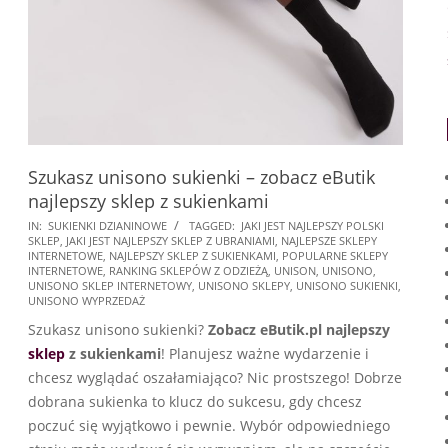
Szukasz unisono sukienki – zobacz eButik
najlepszy sklep z sukienkami
2025-
IN:
SUKIENKI DZIANINOWE
TAGGED:
JAKI JEST NAJLEPSZY POLSKI
SKLEP
,
JAKI JEST NAJLEPSZY SKLEP Z UBRANIAMI
,
NAJLEPSZE SKLEPY
08-
INTERNETOWE
,
NAJLEPSZY SKLEP Z SUKIENKAMI
,
POPULARNE SKLEPY
20
INTERNETOWE
,
RANKING SKLEPÓW Z ODZIEŻĄ
,
UNISON
,
UNISONO
,
UNISONO SKLEP INTERNETOWY
,
UNISONO SKLEPY
,
UNISONO SUKIENKI
,
UNISONO WYPRZEDAŻ
Szukasz unisono sukienki?
Zobacz eButik.pl najlepszy
sklep
z sukienkami
! Planujesz ważne wydarzenie i
chcesz wyglądać oszałamiająco? Nic prostszego! Dobrze
dobrana sukienka to klucz do sukcesu, gdy chcesz
poczuć się wyjątkowo i pewnie. Wybór odpowiedniego