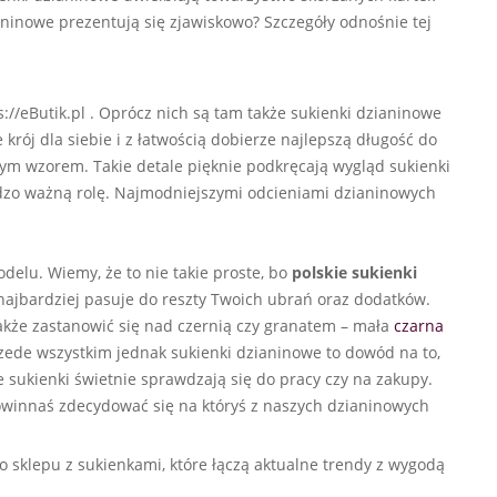
ianinowe prezentują się zjawiskowo? Szczegóły odnośnie tej
s://eButik.pl . Oprócz nich są tam także sukienki dzianinowe
 krój dla siebie i z łatwością dobierze najlepszą długość do
owym wzorem. Takie detale pięknie podkręcają wygląd sukienki
ardzo ważną rolę. Najmodniejszymi odcieniami dzianinowych
elu. Wiemy, że to nie takie proste, bo
polskie sukienki
 najbardziej pasuje do reszty Twoich ubrań oraz dodatków.
także zastanowić się nad czernią czy granatem – mała
czarna
rzede wszystkim jednak sukienki dzianinowe to dowód na to,
 sukienki świetnie sprawdzają się do pracy czy na zakupy.
powinnaś zdecydować się na któryś z naszych dzianinowych
o sklepu z sukienkami, które łączą aktualne trendy z wygodą