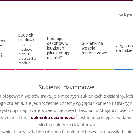
Najlepsz
pudelek
Rodzaje
modowy
ltów
dekoltów w
Sukienki na
Pudelek
–
Jeggins
bluzkach –
wesele
modowy
ą
damskie
jakie pasują
młodzieżowe
plotki i
e?
na lato?
ploteczki o
modzie
Sukienki dzianinowe
a blogowych wpisów traktuje o modnych sukienkach z dzianiny, któ
o otulenia, ale jednocześnie chcemy wyglądać kobieco i atrakcyjnie
ystępują naprawdę w wielu ciekawych fasonach. Mogą być oversize
z wiedzieć która
sukienka dzianinowa
jest najmodniejsza w danym 
Modna sukienka dzianinowa
wojej figury i z jakimi ubrania je najlepiej łączyć. Na przykład su