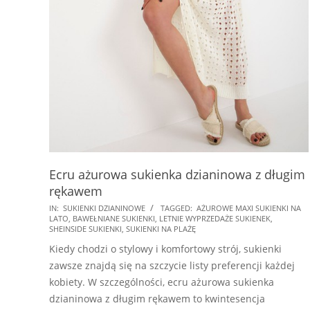
Ecru ażurowa sukienka dzianinowa z długim
rękawem
2025-
IN:
SUKIENKI DZIANINOWE
TAGGED:
AŻUROWE MAXI SUKIENKI NA
LATO
,
BAWEŁNIANE SUKIENKI
,
LETNIE WYPRZEDAŻE SUKIENEK
,
03-
SHEINSIDE SUKIENKI
,
SUKIENKI NA PLAŻĘ
19
Kiedy chodzi o stylowy i komfortowy strój, sukienki
zawsze znajdą się na szczycie listy preferencji każdej
kobiety. W szczególności, ecru ażurowa sukienka
dzianinowa z długim rękawem to kwintesencja