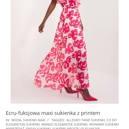
Ecru-fuksjowa maxi sukienka z printem
2024-
IN:
MODA
,
SUKIENKI MAXI
TAGGED:
ALLEGRO TANIE SUKIENKI
,
CO DO
ELEGANCKIEJ SUKIENKI
,
MANGO ELEGANCKIE SUKIENKI
,
MONNARI SUKIENKI
07-
WYPRZEDAŻ
,
SINSAY SUKIENKI
,
SUKIENKI PROSTE I ELEGANCKIE