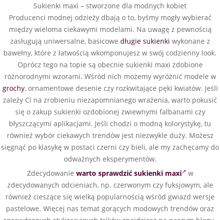
Sukienki maxi – stworzone dla modnych kobiet
Producenci modnej odzieży dbają o to, byśmy mogły wybierać
między wieloma ciekawymi modelami. Na uwagę z pewnością
zasługują uniwersalne, basicowe
długie sukienki
wykonane z
bawełny, które z łatwością wkomponujesz w swój codzienny look.
Oprócz tego na topie są obecnie sukienki maxi zdobione
różnorodnymi wzorami. Wśród nich możemy wyróżnić modele w
grochy
, ornamentowe desenie czy rozkwitające pęki kwiatów. Jeśli
zależy Ci na zrobieniu niezapomnianego wrażenia, warto pokusić
się o zakup sukienki ozdobionej zwiewnymi falbanami czy
błyszczącymi aplikacjami. Jeśli chodzi o modną kolorystykę, tu
również wybór ciekawych trendów jest niezwykle duży. Możesz
sięgnąć po klasykę w postaci czerni czy bieli, ale my zachęcamy do
odważnych eksperymentów.
Zdecydowanie
warto sprawdzić sukienki maxi
w
zdecydowanych odcieniach, np. czerwonym czy fuksjowym, ale
również cieszące się wielką popularnością wśród gwiazd wersje
pastelowe. Więcej nas temat gorących modowych trendów oraz