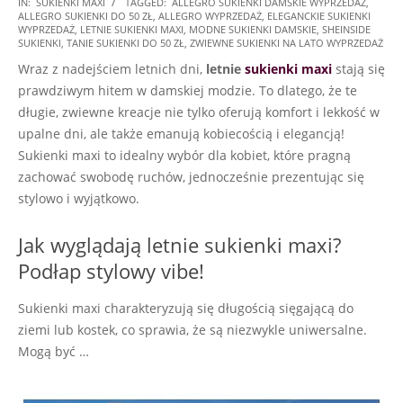
2026-
IN:
SUKIENKI MAXI
TAGGED:
ALLEGRO SUKIENKI DAMSKIE WYPRZEDAŻ
,
ALLEGRO SUKIENKI DO 50 ZŁ
,
ALLEGRO WYPRZEDAŻ
,
ELEGANCKIE SUKIENKI
06-
WYPRZEDAŻ
,
LETNIE SUKIENKI MAXI
,
MODNE SUKIENKI DAMSKIE
,
SHEINSIDE
13
SUKIENKI
,
TANIE SUKIENKI DO 50 ZŁ
,
ZWIEWNE SUKIENKI NA LATO WYPRZEDAŻ
Wraz z nadejściem letnich dni,
letnie
sukienki maxi
stają się
prawdziwym hitem w damskiej modzie. To dlatego, że te
długie, zwiewne kreacje nie tylko oferują komfort i lekkość w
upalne dni, ale także emanują kobiecością i elegancją!
Sukienki maxi to idealny wybór dla kobiet, które pragną
zachować swobodę ruchów, jednocześnie prezentując się
stylowo i wyjątkowo.
Jak wyglądają letnie sukienki maxi?
Podłap stylowy vibe!
Sukienki maxi charakteryzują się długością sięgającą do
ziemi lub kostek, co sprawia, że są niezwykle uniwersalne.
Mogą być …