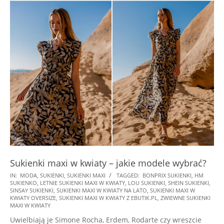
Sukienki maxi w kwiaty – jakie modele wybrać?
2021-
IN:
MODA
,
SUKIENKI
,
SUKIENKI MAXI
TAGGED:
BONPRIX SUKIENKI
,
HM
SUKIENKO
,
LETNIE SUKIENKI MAXI W KWIATY
,
LOU SUKIENKI
,
SHEIN SUKIENKI
,
08-
SINSAY SUKIENKI
,
SUKIENKI MAXI W KWIATY NA LATO
,
SUKIENKI MAXI W
10
KWIATY OVERSIZE
,
SUKIENKI MAXI W KWIATY Z EBUTIK.PL
,
ZWIEWNE SUKIENKI
MAXI W KWIATY
Uwielbiają je Simone Rocha, Erdem, Rodarte czy wreszcie