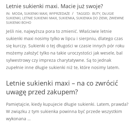
Letnie sukienki maxi. Macie już swoje?
2018-
IN:
MODA
,
SUKIENKI MAXI
,
WYPRZEDAŻE
TAGGED:
BUTY
,
DŁUGIE
SUKIENKI
,
LETNIE SUKIENKI MAXI
,
SUKIENKA
,
SUKIENKA DO ZIEMI
,
ZWIEWNE
08-
SUKIENKI BOHO
10
Jeśli nie, najwyższa pora to zmienić. Właściwie letnie
sukienki maxi nosimy tylko w lipcu i sierpniu, dlatego czas
się kurczy. Sukienki o tej długości w czasie innych pór roku
możemy założyć tylko na takie uroczystości jak wesele, bal
sylwestrowy czy impreza charytatywne. Są to jednak
zupełnie inne długie sukienki niż te, które nosimy latem.
Letnie sukienki maxi – na co zwrócić
uwagę przed zakupem?
Pamiętajcie, kiedy kupujecie długie sukienki. Latem, prawda?
W związku z tym sukienka powinna być przede wszystkim
wykonana …