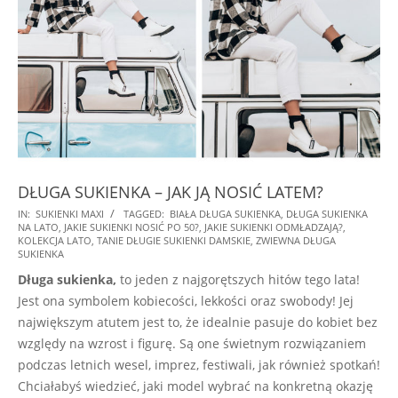
DŁUGA SUKIENKA – JAK JĄ NOSIĆ LATEM?
2025-
IN:
SUKIENKI MAXI
TAGGED:
BIAŁA DŁUGA SUKIENKA
,
DŁUGA SUKIENKA
NA LATO
,
JAKIE SUKIENKI NOSIĆ PO 50?
,
JAKIE SUKIENKI ODMŁADZAJĄ?
,
08-
KOLEKCJA LATO
,
TANIE DŁUGIE SUKIENKI DAMSKIE
,
ZWIEWNA DŁUGA
08
SUKIENKA
Długa sukienka,
to jeden z najgorętszych hitów tego lata!
Jest ona symbolem kobiecości, lekkości oraz swobody! Jej
największym atutem jest to, że idealnie pasuje do kobiet bez
względy na wzrost i figurę. Są one świetnym rozwiązaniem
podczas letnich wesel, imprez, festiwali, jak również spotkań!
Chciałabyś wiedzieć, jaki model wybrać na konkretną okazję