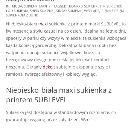
2024-
IN:
MODA
,
SUKIENKI MAXI
TAGGED:
BONPRIX SUKIENKI
,
HM SUKIENKO
,
LOU SUKIENKI
,
SHEIN SUKIENKI
,
SINSAY SUKIENKI
,
WYGLĄDAJ PIĘKNIE DZIĘKI
06-
SUKIENKOM Z BUTIK
17
Niebiesko-biała
maxi
sukienka z printem marki SUBLEVEL to
kwintesencja stylu casual na co dzień. Idealna na letnie dni,
spacery w parku czy wizyty w mieście, ta sukienka wzbogaca
każdą kobiecą garderobę. Delikatna falbana u dołu bez
wątpienia dodaje sukience wyjątkowej finezji, a
bezrękawowy design podkreśla jej lekkość
i
komfort
noszenia. Okrągły
dekolt
subtelnie eksponuje szyję i
ramiona, tworząc efektowny i kobiecy wygląd.
Niebiesko-biała maxi sukienka z
printem SUBLEVEL
Sukienka jest dostępna w standardowym rozmiarze, co
gwarantuje wygodę przez cały dzień. Wzór …