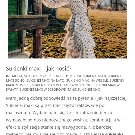
Sukienki maxi – jak nosić?
2021-
IN:
MODA
,
SUKIENKI MAXI
TAGGED:
MODNE SUKIENKI MAXI
,
SUKIENKI
MAXI BOHO
,
SUKIENKI MAXI NA LATO
,
SUKIENKI MAXI NA WESELE
,
SUKIENKI
04-
MAXI PLUS SIZE
,
SUKIENKI MAXI W HURTOWNI ONLINE
,
SUKIENKI MAXI W
18
KWIATY
,
SUKIENKI MAXI WIECZOROWE
,
TANIE SUKIENKI MAXI
Mam jedną dobrą odpowiedź na te pytanie – jak najczęściej.
Sukienki maxi są przez nas często traktowane po
macoszemu. Wydaje nam się, że ich założenie będzie
wymagało od nas niebotycznego wysiłku, kombinacji, a w
efekcie stylizacja stanie się niewygodna. Nic bardziej
mylnego, nie musicie się o to martwić. Dzisiejsze
sukienki