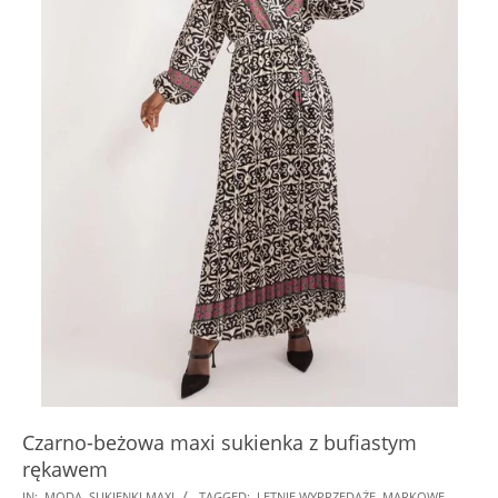
Czarno-beżowa maxi sukienka z bufiastym
rękawem
2024-
IN:
MODA
,
SUKIENKI MAXI
TAGGED:
LETNIE WYPRZEDAŻE
,
MARKOWE