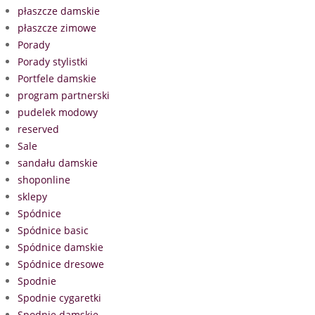
płaszcze damskie
płaszcze zimowe
Porady
Porady stylistki
Portfele damskie
program partnerski
pudelek modowy
reserved
Sale
sandału damskie
shoponline
sklepy
Spódnice
Spódnice basic
Spódnice damskie
Spódnice dresowe
Spodnie
Spodnie cygaretki
Spodnie damskie