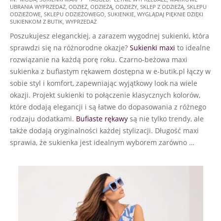
UBRANIA WYPRZEDAŻ
,
ODZIEŻ
,
ODZIEŻĄ
,
ODZIEŻY
,
SKLEP Z ODZIEŻĄ
,
SKLEPU
07-
ODZIEŻOWE
,
SKLEPU ODZIEŻOWEGO
,
SUKIENKIE
,
WYGLĄDAJ PIĘKNIE DZIĘKI
17
SUKIENKOM Z BUTIK
,
WYPRZEDAŻ
Poszukujesz eleganckiej, a zarazem wygodnej sukienki, która
sprawdzi się na różnorodne okazje?
Sukienki maxi
to idealne
rozwiązanie na każdą porę roku. Czarno-beżowa maxi
sukienka z bufiastym rękawem dostępna w e-butik.pl łączy w
sobie styl i komfort, zapewniając wyjątkowy look na wiele
okazji. Projekt sukienki to połączenie klasycznych kolorów,
które dodają elegancji i są łatwe do dopasowania z różnego
rodzaju dodatkami.
Bufiaste rękawy
są nie tylko trendy, ale
także dodają oryginalności każdej stylizacji. Długość maxi
sprawia, że sukienka jest idealnym wyborem zarówno …