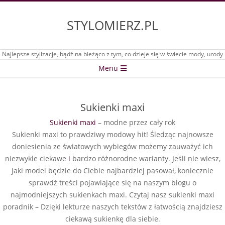
Skip
to
STYLOMIERZ.PL
content
Najlepsze stylizacje, bądź na bieżąco z tym, co dzieje się w świecie mody, urody
Secondary
Menu
Navigation
Menu
Sukienki maxi
Sukienki maxi
– modne przez cały rok
Sukienki maxi to prawdziwy modowy hit! Śledząc najnowsze
doniesienia ze światowych wybiegów możemy zauważyć ich
niezwykle ciekawe
i
bardzo różnorodne warianty. Jeśli nie wiesz,
jaki model będzie do Ciebie najbardziej pasował, koniecznie
sprawdź treści pojawiające się na naszym blogu o
najmodniejszych sukienkach maxi. Czytaj nasz sukienki maxi
poradnik – Dzięki lekturze naszych tekstów z łatwością znajdziesz
ciekawą sukienkę dla siebie.