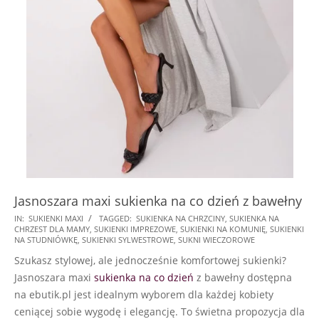
Jasnoszara maxi sukienka na co dzień z bawełny
2024-
IN:
SUKIENKI MAXI
TAGGED:
SUKIENKA NA CHRZCINY
,
SUKIENKA NA
CHRZEST DLA MAMY
,
SUKIENKI IMPREZOWE
,
SUKIENKI NA KOMUNIĘ
,
SUKIENKI
09-
NA STUDNIÓWKĘ
,
SUKIENKI SYLWESTROWE
,
SUKNI WIECZOROWE
24
Szukasz stylowej, ale jednocześnie komfortowej sukienki?
Jasnoszara maxi
sukienka na co dzień
z bawełny dostępna
na ebutik.pl jest idealnym wyborem dla każdej kobiety
ceniącej sobie wygodę i elegancję. To świetna propozycja dla