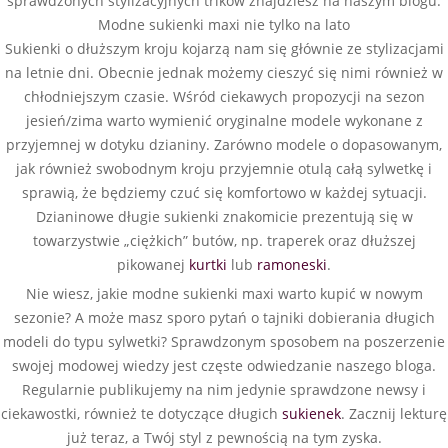
sprawdzonych stylizacyjnych trików znajdziesz na naszym blogu.
Modne sukienki maxi nie tylko na lato
Sukienki o dłuższym kroju kojarzą nam się głównie ze stylizacjami
na letnie dni. Obecnie jednak możemy cieszyć się nimi również w
chłodniejszym czasie. Wśród ciekawych propozycji na sezon
jesień/zima warto wymienić oryginalne modele wykonane z
przyjemnej w dotyku dzianiny. Zarówno modele o dopasowanym,
jak również swobodnym kroju przyjemnie otulą całą sylwetkę i
sprawią, że będziemy czuć się komfortowo w każdej sytuacji.
Dzianinowe długie sukienki znakomicie prezentują się w
towarzystwie „ciężkich” butów, np. traperek oraz dłuższej
pikowanej
kurtki
lub
ramoneski
.
Nie wiesz, jakie modne sukienki maxi warto kupić w nowym
sezonie? A może masz sporo pytań o tajniki dobierania długich
modeli do typu sylwetki? Sprawdzonym sposobem na poszerzenie
swojej modowej wiedzy jest częste odwiedzanie naszego bloga.
Regularnie publikujemy na nim jedynie sprawdzone newsy i
ciekawostki, również te dotyczące długich
sukienek
. Zacznij lekturę
już teraz, a Twój styl z pewnością na tym zyska.