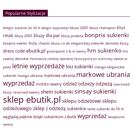
Popularne Stylizacje
bluz
bluza 2005
bluza champion
Allegro sukienki do 50 zł
allegro wyprzedaż
bonprix sukienki
bluzy dla par
relab
bluzy 2005
bluzy jordana
buty
bonprix sweter
chaotic bluza
co do eleganckiej sukienki
damskie bluzy
hm sukienko
ebutik.pl
dress code
greenpoint
hm
h & m swetry
swetry damskie
Hurtownia odzieży damskiej factoryprice.eu
kolorowy sweter w
letnie wyprzedaże
lou sukienki
mango eleganckie
paski
markowe ubrania
markowe ubrania
sukienki
mango ubrania
wyprzedaż
odzież
odzieży
odzieżą
mohito swetry
oversized
sinsay sukienki
shein sukienki
bluzy
reserved swetry
sklep ebutik.pl
sklepu odzieżowe
sklepu
sklep z odzieżą
odzieżowego
sukienkie
tanie sukienki do 50 zł
wyprzedaż
wyglądaj pięknie dzięki sukienkom z Butik
świąteczne
swetry