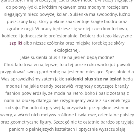
do połowy łydki, z krótkim rękawem oraz modnym rozcięciem
sięgającym nieco powyżej kolan. Sukienka ma swobodny, luźno
puszczony krój, który pięknie zaakcentuje krągłe biodra oraz
zgrabne nogi. W pracy będziesz się w niej czuła komfortowo,
kobieco i jednocześnie profesjonalnie. Dobierz do tego klasyczne
szpilki
albo niższe czółenka oraz miejską torebkę ze skóry
ekologicznej.
Jakie sukienki plus size na jesień będą modne?
Choć lato trwa w najlepsze, to o tej porze roku warto już powoli
przygotować swoją garderobę na jesienne miesiące. Specjalnie dla
Was sprawdziłyśmy zatem jakie
sukienki plus size na jesień
będą
modne i na jakie trendy postawić! Prognozy dotyczące branży
fashion potwierdziły, że moda na retro, boho i basic zostaną z
nami na dłużej, dlatego nie rezygnujemy wcale z sukienek tego
rodzaju. Ponadto do gry wejdą oczywiście przepiękne jesienne
wzory, a wśród nich motywy roślinne i kwiatowe, orientalne paisley
oraz geometryczne figury. Szczególnie te ostatnie bardzo sprzyjają
paniom o pełniejszych kształtach i optycznie wyszczuplają