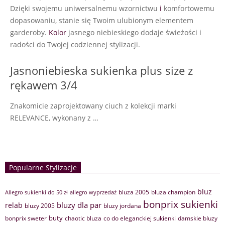
Dzięki swojemu uniwersalnemu wzornictwu
i
komfortowemu
dopasowaniu, stanie się Twoim ulubionym elementem
garderoby.
Kolor
jasnego niebieskiego dodaje świeżości i
radości do Twojej codziennej stylizacji.
Jasnoniebieska sukienka plus size z
rękawem 3/4
Znakomicie zaprojektowany ciuch z kolekcji marki
RELEVANCE, wykonany z …
Popularne Stylizacje
bluz
bluza 2005
bluza champion
Allegro sukienki do 50 zł
allegro wyprzedaż
bonprix sukienki
bluzy dla par
relab
bluzy 2005
bluzy jordana
buty
bonprix sweter
chaotic bluza
co do eleganckiej sukienki
damskie bluzy