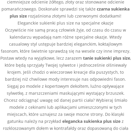
ciemniejsze odcienie żółtego, złoty oraz stonowane odcienie
pomarańczowego. Doskonale sprawdzi się także
czarna sukienka
plus size
rozjaśniona złotymi lub czerwonymi dodatkami!
Eleganckie sukienki plus size na specjalne okazje
Oczywiście nie samą pracą człowiek żyje, od czasu do czasu w
kalendarzu wypadają nam różne specjalne okazje. Wtedy
casualowy styl ustępuje bardziej eleganckim, koktajlowym
fasonom, które świetnie sprawdzą się na wesele czy inne imprezy.
Postaw wtedy na wyjątkowe, lecz zarazem
tanie sukienki plus size
,
które będą sprzyjały Twojej sylwetce i jednocześnie olśniewały
krojem. Jeśli chodzi o wieczorowe kreacje dla puszystych, to
bardziej niż chwilowe mody interesuje nas odpowiedni fason.
Sięgaj po modele z kopertowym dekoltem, luźno opływające
sylwetkę, z marszczeniami maskującymi wystający brzuszek.
Chcesz odciągnąć uwagę od danej partii ciała? Wybieraj śmiało
modele z cekinami lub aplikacjami umieszczonymi w tych
miejscach, które uznajesz za swoje mocne strony. Do klasyki
gatunku należy na przykład
elegancka sukienka plus size
z
rozkloszowanym dołem w kontrafałdy oraz dopasowaną do ciała