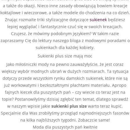
a także do okazji. Nieco inne zasady obowiązują bowiem kreacje
koktajlowe i wieczorowe, a także modele do chodzenia na co dzień.
Znając rozmaite triki stylizacyjne dotyczące
sukienek
będziesz
lepiej wyglądać i fantastycznie czuć się w swoich kreacjach.
Czujesz, że mówimy podobnym językiem? W takim razie
zapraszamy Cię do lektury naszego bloga z modowymi poradami o
sukienkach dla każdej kobiety.
Sukienki plus size mają moc
Jako miłośniczki mody na pewno zauważyłyście, że jest coraz
większy wybór modnych ubrań w dużych rozmiarach. Ta sytuacja
dotyczy przede wszystkim rynku damskich sukienek, które nie są
już workowatymi i bezkształtnymi płachtami materiału. Apropo
fajnych kiecek dla puszystych pań – czy wiecie co teraz jest na
topie? Postanowiłyśmy dzisiaj zgłębić ten temat, dlatego sprawdź
w naszym wpisie jakie
sukienki plus size
warto teraz kupić.
Specjalnie dla Was zrobiłyśmy przegląd najmodniejszych fasonów
na kilka najbliższych tygodni. Zobaczcie same!
Moda dla puszystych pań kwitnie