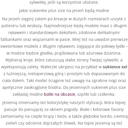
sylwetkę, jeśli są korzystnie ułożone.
Jakie sukienkie plus size na jesień będą modne
Na jesień sięgnij zatem po kreacje w dużych rozmiarach uszyte z
poliestru lub wiskozy. Najmodniejsze będą modele maxi z długim
rękawem i standardowym dekoltem, zdobione delikatnymi
falbankami oraz wiązaniami w pasie. Miej też na uwadze pierwsze
sweterkowe modele z długim rękawem, sięgające do połowy łydki –
w modzie będzie gładka, prążkowana lub ażurowa dzianina.
Wybieraj kroje, które zatuszują słabe strony Twojej sylwetki, a
wyeksponują zalety. Wałeczki ukryjesz na przykład w
sukience xxl
z luźniejszą, nietoperzową górą i prostym lub dopasowanym do
ciała dołem. Taki model ściągnie też uwagę na zgrabne nogi oraz
apetycznie zaokrąglone biodra. Do jesiennych sukienek plus size
zakładaj modne
botki na obcasie
, szpilki lub czółenka.
Jesienią zmieniamy też kolorystykę naszych stylizacji, która lepiej
pasuje do panującej za oknem pogody. Białe i kolorowe fasony
zamieniamy na ciepłe brązy i beże, a także głębokie bordo, ciemną
zieleń czy odcienie dojrzałych śliwek. Na topie jesienią są też