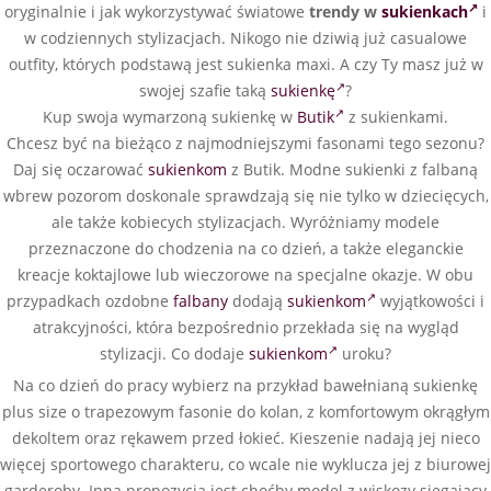
oryginalnie i jak wykorzystywać światowe
trendy w
sukienkach
i
w codziennych stylizacjach. Nikogo nie dziwią już casualowe
outfity, których podstawą jest sukienka maxi. A czy Ty masz już w
swojej szafie taką
sukienkę
?
Kup swoja wymarzoną sukienkę w
Butik
z sukienkami.
Chcesz być na bieżąco z najmodniejszymi fasonami tego sezonu?
Daj się oczarować
sukienkom
z Butik. Modne sukienki z falbaną
wbrew pozorom doskonale sprawdzają się nie tylko w dziecięcych,
ale także kobiecych stylizacjach. Wyróżniamy modele
przeznaczone do chodzenia na co dzień, a także eleganckie
kreacje koktajlowe lub wieczorowe na specjalne okazje. W obu
przypadkach ozdobne
falbany
dodają
sukienkom
wyjątkowości i
atrakcyjności, która bezpośrednio przekłada się na wygląd
stylizacji. Co dodaje
sukienkom
uroku?
Na co dzień do pracy wybierz na przykład bawełnianą sukienkę
plus size o trapezowym fasonie do kolan, z komfortowym okrągłym
dekoltem oraz rękawem przed łokieć. Kieszenie nadają jej nieco
więcej sportowego charakteru, co wcale nie wyklucza jej z biurowej
garderoby. Inną propozycją jest choćby model z wiskozy sięgający