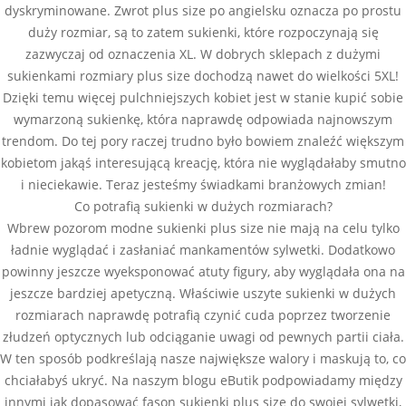
dyskryminowane. Zwrot plus size po angielsku oznacza po prostu
duży rozmiar, są to zatem sukienki, które rozpoczynają się
zazwyczaj od oznaczenia XL. W dobrych sklepach z dużymi
sukienkami rozmiary plus size dochodzą nawet do wielkości 5XL!
Dzięki temu więcej pulchniejszych kobiet jest w stanie kupić sobie
wymarzoną sukienkę, która naprawdę odpowiada najnowszym
trendom. Do tej pory raczej trudno było bowiem znaleźć większym
kobietom jakąś interesującą kreację, która nie wyglądałaby smutno
i nieciekawie. Teraz jesteśmy świadkami branżowych zmian!
Co potrafią sukienki w dużych rozmiarach?
Wbrew pozorom modne sukienki plus size nie mają na celu tylko
ładnie wyglądać i zasłaniać mankamentów sylwetki. Dodatkowo
powinny jeszcze wyeksponować atuty figury, aby wyglądała ona na
jeszcze bardziej apetyczną. Właściwie uszyte sukienki w dużych
rozmiarach naprawdę potrafią czynić cuda poprzez tworzenie
złudzeń optycznych lub odciąganie uwagi od pewnych partii ciała.
W ten sposób podkreślają nasze największe walory i maskują to, co
chciałabyś ukryć. Na naszym blogu eButik podpowiadamy między
innymi jak dopasować fason sukienki plus size do swojej sylwetki,