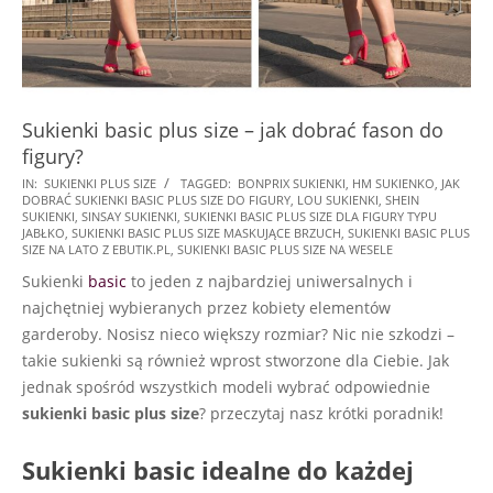
Sukienki basic plus size – jak dobrać fason do
figury?
2026-
IN:
SUKIENKI PLUS SIZE
TAGGED:
BONPRIX SUKIENKI
,
HM SUKIENKO
,
JAK
DOBRAĆ SUKIENKI BASIC PLUS SIZE DO FIGURY
,
LOU SUKIENKI
,
SHEIN
07-
SUKIENKI
,
SINSAY SUKIENKI
,
SUKIENKI BASIC PLUS SIZE DLA FIGURY TYPU
09
JABŁKO
,
SUKIENKI BASIC PLUS SIZE MASKUJĄCE BRZUCH
,
SUKIENKI BASIC PLUS
SIZE NA LATO Z EBUTIK.PL
,
SUKIENKI BASIC PLUS SIZE NA WESELE
Sukienki
basic
to jeden z najbardziej uniwersalnych i
najchętniej wybieranych przez kobiety elementów
garderoby. Nosisz nieco większy rozmiar? Nic nie szkodzi –
takie sukienki są również wprost stworzone dla Ciebie. Jak
jednak spośród wszystkich modeli wybrać odpowiednie
sukienki basic plus size
? przeczytaj nasz krótki poradnik!
Sukienki basic idealne do każdej