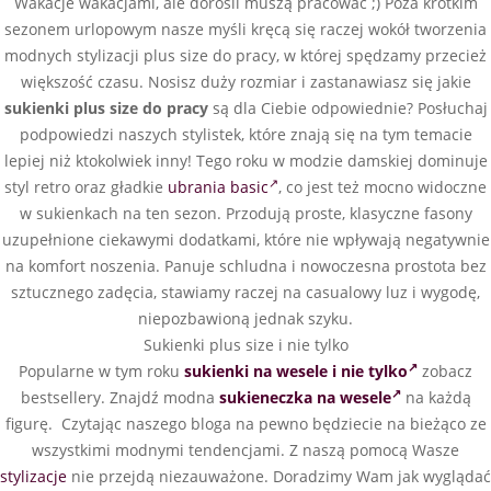
Wakacje wakacjami, ale dorośli muszą pracować ;) Poza krótkim
sezonem urlopowym nasze myśli kręcą się raczej wokół tworzenia
modnych stylizacji plus size do pracy, w której spędzamy przecież
większość czasu. Nosisz duży rozmiar i zastanawiasz się jakie
sukienki plus size do pracy
są dla Ciebie odpowiednie? Posłuchaj
podpowiedzi naszych stylistek, które znają się na tym temacie
lepiej niż ktokolwiek inny! Tego roku w modzie damskiej dominuje
styl retro oraz gładkie
ubrania basic
, co jest też mocno widoczne
w sukienkach na ten sezon. Przodują proste, klasyczne fasony
uzupełnione ciekawymi dodatkami, które nie wpływają negatywnie
na komfort noszenia. Panuje schludna i nowoczesna prostota bez
sztucznego zadęcia, stawiamy raczej na casualowy luz i wygodę,
niepozbawioną jednak szyku.
Sukienki plus size i nie tylko
Popularne w tym roku
sukienki na wesele i nie tylko
zobacz
bestsellery. Znajdź modna
sukieneczka na wesele
na każdą
figurę. Czytając naszego bloga na pewno będziecie na bieżąco ze
wszystkimi modnymi tendencjami. Z naszą pomocą Wasze
stylizacje
nie przejdą niezauważone. Doradzimy Wam jak wyglądać