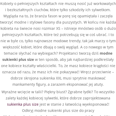
Kobiety o pełniejszych kształtach nie muszą nosić już workowatych
i bezkształtnych ciuchów, które tylko szkodziły ich sylwetkom.
Wygląda na to, że branża fason w porę się opamiętała i zaczęła
tworzyć modne i stylowe fasony dla puszystych. W końcu nie każda
kobieta na świecie nosi rozmiar XS – istnieje mnóstwo osób o dużo
pełniejszych kształtach, które też potrzebują się w coś ubrać. I to
nie w byle co, tylko najnowsze modowe trendy, tak jak marzy o tym
większość kobiet, które dbają o swój wygląd. A co nowego w tym
temacie słychać na wybiegach? Projektanci tworzą dziś
modne
sukienki plus size
w ten sposób, aby jak najbardziej podkreślały
one kobiece kształty właścicielki. To, że masz kobiece krągłości nie
oznacza od razu, że masz ich nie pokazywać! Wręcz przeciwnie –
dobrze skrojona sukienka XXL musi sprytnie maskować
mankamenty figury, a zarazem eksponować jej atuty.
Wyraźne wcięcie w talii? Piękny biust? Zgrabne łydki? To wszystko
zalety każdej kobiecej sylwetki, które dobrze zaprojektowana
sukienka plus size
jest w stanie z łatwością wyeksponować!
Odkryj modne sukienki plus size do pracy