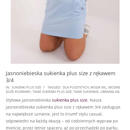
Jasnoniebieska sukienka plus size z rękawem
3/4
2024-
IN:
SUKIENKI PLUS SIZE
TAGGED:
DLA PUSZYSTYCH
,
MODA XXL
,
MODNE
DUŻE ROZMIARY
,
TANIE SUKIENKI PLUS SIZE
,
TANIE SUKIENKIE
,
UBRANIA XXL
06-
Stylowa jasnoniebieska
sukienka plus size
. Nasza
19
jasnoniebieska sukienka plus size z rękawem 3/4 zasługuje
na największe uznanie. Jest to triumf stylu casual,
odpowiedni na każdą okazję – od codziennych wypraw po
mieście, przez letnie spacery, aż po przechadzki po parku.