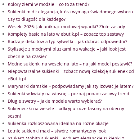
Kolory ziemi w modzie – co to za trend?
Sukienki midi: elegancja, która wymaga świadomego wyboru.
Czy to długość dla każdego?
Wesele 2026: Jak uniknąć modowej wpadki? Złote zasady
Komplety basic na lato w ebutik.pl – zobacz top zestawy
Rodzaje dekoltów a typ sylwetki – jak dobrać odpowiedni?
Stylizacje z modnymi bluzkami na wakacje – jaki look jest
obecnie na czasie?
Modne sukienki na wesele na lato – na jaki model postawić?
Niepowtarzalne sukienki – zobacz nową kolekcję sukienek od
eButik.pl
Marynarki damskie – podpowiadamy jak stylizować je latem?
Sukienki w kwiaty na wiosnę – poznaj ponadczasowy trend
Długie swetry – jakie modele warto wybierać?
Sukieneczki na wesele – odkryj urocze fasony na obecny
sezon!
Sukienka rozkloszowana idealna na różne okazje
Letnie sukienki maxi – stwórz romantyczny look
Szukasz Mohito sukienki – wybierz eleganckie sukienki z