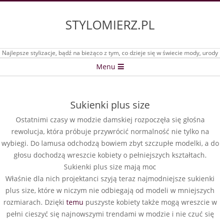
Skip
to
STYLOMIERZ.PL
content
Najlepsze stylizacje, bądź na bieżąco z tym, co dzieje się w świecie mody, urody
Secondary
Menu
Navigation
Menu
Sukienki plus size
Ostatnimi czasy w modzie damskiej rozpoczęła się głośna
rewolucja, która próbuje przywrócić normalność nie tylko na
wybiegi. Do lamusa odchodzą bowiem zbyt szczupłe modelki, a do
głosu dochodzą wreszcie kobiety o pełniejszych kształtach.
Sukienki plus size mają moc
Właśnie dla nich projektanci szyją teraz najmodniejsze sukienki
plus size, które w niczym nie odbiegają od modeli w mniejszych
rozmiarach. Dzięki
temu
puszyste kobiety także mogą wreszcie w
pełni cieszyć się najnowszymi trendami w modzie i nie czuć się