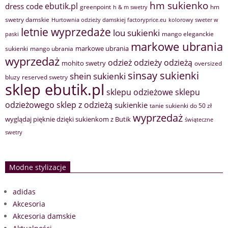
hm sukienko
ebutik.pl
dress code
greenpoint
hm
h & m swetry
swetry damskie
Hurtownia odzieży damskiej factoryprice.eu
kolorowy sweter w
letnie wyprzedaże
lou sukienki
mango eleganckie
paski
markowe ubrania
markowe ubrania
sukienki
mango ubrania
wyprzedaż
odzież
odzieży
odzieżą
mohito swetry
oversized
sinsay sukienki
shein sukienki
bluzy
reserved swetry
sklep ebutik.pl
sklepu odzieżowe
sklepu
sklep z odzieżą
odzieżowego
sukienkie
tanie sukienki do 50 zł
wyprzedaż
wyglądaj pięknie dzięki sukienkom z Butik
świąteczne
swetry
Modne stylizacje
adidas
Akcesoria
Akcesoria damskie