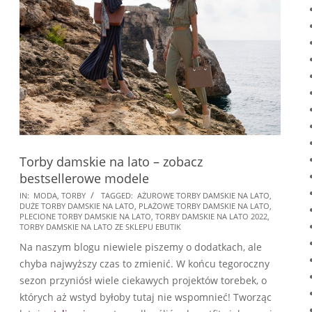
Torby damskie na lato – zobacz
bestsellerowe modele
2022-
IN:
MODA
,
TORBY
TAGGED:
AŻUROWE TORBY DAMSKIE NA LATO
,
DUŻE TORBY DAMSKIE NA LATO
,
PLAŻOWE TORBY DAMSKIE NA LATO
,
06-
PLECIONE TORBY DAMSKIE NA LATO
,
TORBY DAMSKIE NA LATO 2022
,
07
TORBY DAMSKIE NA LATO ZE SKLEPU EBUTIK
Na naszym blogu niewiele piszemy o dodatkach, ale
chyba najwyższy czas to zmienić. W końcu tegoroczny
sezon przyniósł wiele ciekawych projektów torebek, o
których aż wstyd byłoby tutaj nie wspomnieć! Tworząc