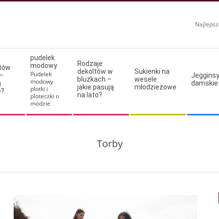
Najlepsz
pudelek
Rodzaje
modowy
ltów
dekoltów w
Sukienki na
Pudelek
–
Jeggins
bluzkach –
wesele
modowy
ą
damskie
jakie pasują
młodzieżowe
plotki i
e?
na lato?
ploteczki o
modzie
Torby