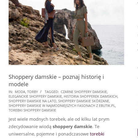
Shoppery damskie – poznaj historię i
modele
2022-
IN:
MODA
,
TORBY
TAGGED:
CZARNE SHOPPERY DAMSKIE
,
ELEGANCKIE SHOPPERY DAMSKIE
,
HISTORIA SHOPPEREK DAMSKICH
,
06-
SHOPPERY DAMSKIE NA LATO
,
SHOPPERY DAMSKIE SKÓRZANE
,
30
SHOPPERY DAMSKIE W NAJMODNIEJSZYCH FASONACH Z EBUTIK.PL
,
TOREBKI SHOPPERY DAMSKIE
Jest wiele modnych torebek, ale od kilku lat prym
zdecydowanie wiodą
shoppery damskie
. Te
uniwersalne, pojemne i ponadczasowe
torebki