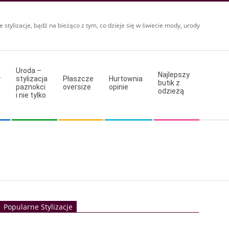
e stylizacje, bądź na bieżąco z tym, co dzieje się w świecie mody, urody
Uroda –
Najlepszy
y
stylizacja
Płaszcze
Hurtownia
butik z
paznokci
oversize
opinie
odzieżą
i nie tylko
Popularne Stylizacje