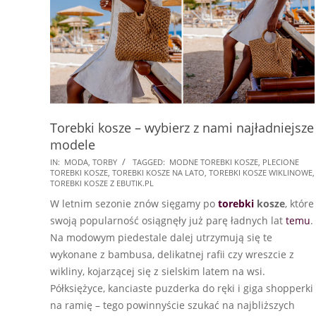
Torebki kosze – wybierz z nami najładniejsze
modele
2021-
IN:
MODA
,
TORBY
TAGGED:
MODNE TOREBKI KOSZE
,
PLECIONE
TOREBKI KOSZE
,
TOREBKI KOSZE NA LATO
,
TOREBKI KOSZE WIKLINOWE
,
07-
TOREBKI KOSZE Z EBUTIK.PL
27
W letnim sezonie znów sięgamy po
torebki
kosze
, które
swoją popularność osiągnęły już parę ładnych lat
temu
.
Na modowym piedestale dalej utrzymują się te
wykonane z bambusa, delikatnej rafii czy wreszcie z
wikliny, kojarzącej się z sielskim latem na wsi.
Półksiężyce, kanciaste puzderka do ręki i giga shopperki
na ramię – tego powinnyście szukać na najbliższych