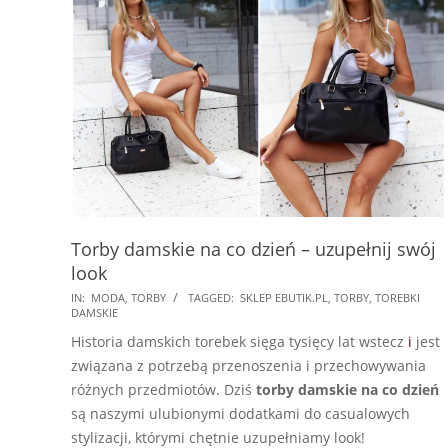
Torby damskie na co dzień – uzupełnij swój
look
2023-
IN:
MODA
,
TORBY
TAGGED:
SKLEP EBUTIK.PL
,
TORBY
,
TOREBKI
DAMSKIE
07-
Historia damskich torebek sięga tysięcy lat wstecz
i
jest
13
związana z potrzebą przenoszenia i przechowywania
różnych przedmiotów. Dziś
torby damskie na co dzień
są naszymi ulubionymi dodatkami do casualowych
stylizacji, którymi chętnie uzupełniamy look!