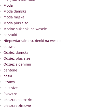
Moda
Moda damska
moda męska
Moda plus size
Modne sukienki na wesele
narzutki
Niepowtarzalne sukienki na wesele
obuwie
Odzież damska
Odzież plus size
Odzież z denimu
pantone
paski
Piżamy
Plus size
Płaszcze
płaszcze damskie
płaszcze zimowe