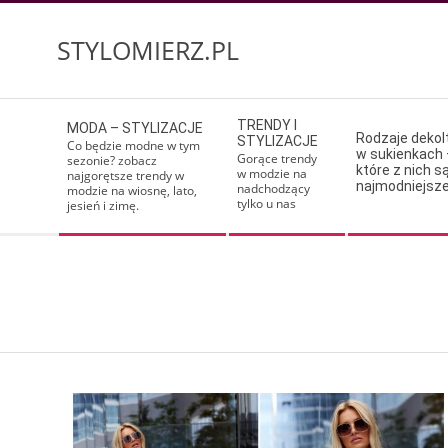
Skip
to
STYLOMIERZ.PL
content
Secondary
TRENDY I
MODA – STYLIZACJE
Navigation
Rodzaje deko
STYLIZACJE
Co będzie modne w tym
w sukienkach 
Menu
Gorące trendy
sezonie? zobacz
które z nich s
w modzie na
najgorętsze trendy w
najmodniejsz
nadchodzący
modzie na wiosnę, lato,
tylko u nas
jesień i zimę.