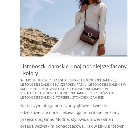
Listonoszki damskie – najmodniejsze fasony
i kolory
2022-
IN:
MODA
,
TORBY
TAGGED:
CZARNE LISTONOSZKI DAMSKIE
,
LISTONOSZKI DAMSKIE NA SZEROKIM PASKU
,
LISTONOSZKI DAMSKIE W
06-
SKLEPIE INTERNETOWYM EBUTIK
,
LISTONOSZKI DAMSKIE W
16
STYLIZACJACH
,
MODNE LISTONOSZKI DAMSKIE 2022
,
SKÓRZANE
LISTONOSZKI DAMSKIE
,
TOREBKI LISTONOSZKI DAMSKIE
Na naszym blogu poruszamy głównie kwestie
odzieżowe, ale obok ciekawej galanterii nie możemy
przejść obojętnie. Modna, stylowa, uniwersalna i
przede wszystkim ponadczasowa. Tak w kilku prostych