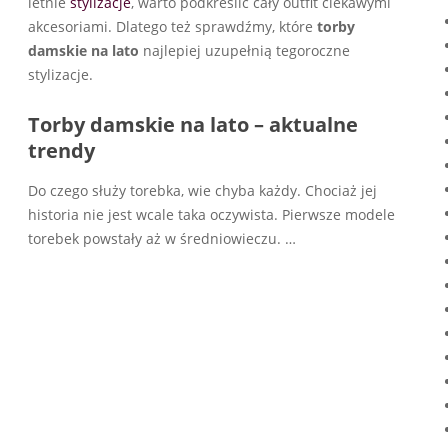
letnie
stylizacje
, warto podkreślić cały outfit ciekawymi
akcesoriami. Dlatego też sprawdźmy, które
torby
damskie na lato
najlepiej uzupełnią tegoroczne
stylizacje.
Torby damskie na lato – aktualne
trendy
Do czego służy torebka, wie chyba każdy. Chociaż jej
historia nie jest wcale taka oczywista. Pierwsze modele
torebek powstały aż w średniowieczu.
…