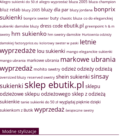
bluza 2005
bluza champion
Allegro sukienki do 50 zł
allegro wyprzedaż
bonprix
bluzy dla par
bluz relab
bluzy 2005
bluzy jordana
sukienki
buty
bonprix sweter
chaotic bluza
co do eleganckiej
ebutik.pl
dress code
sukienki
greenpoint
damskie bluzy
h & m
hm sukienko
hm swetry damskie
swetry
Hurtownia odzieży
letnie
damskiej factoryprice.eu
kolorowy sweter w paski
wyprzedaże
lou sukienki
mango eleganckie sukienki
markowe ubrania
markowe ubrania
mango ubrania
wyprzedaż
odzież
odzieży
odzieżą
mohito swetry
sinsay
shein sukienki
oversized bluzy
reserved swetry
sklep ebutik.pl
sukienki
sklepu
sklep z odzieżą
odzieżowe
sklepu odzieżowego
sukienkie
wyglądaj pięknie dzięki
tanie sukienki do 50 zł
wyprzedaż
sukienkom z Butik
świąteczne swetry
Modne stylizacje