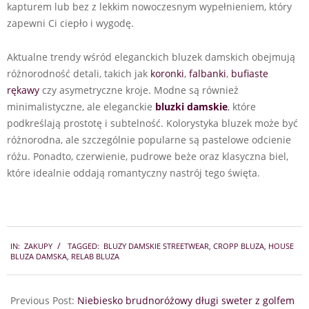
kapturem lub bez z lekkim nowoczesnym wypełnieniem, który
zapewni Ci ciepło i wygodę.
Aktualne trendy wśród eleganckich bluzek damskich obejmują
różnorodność detali, takich jak
koronki
,
falbanki
,
bufiaste
rękawy
czy asymetryczne kroje. Modne są również
minimalistyczne, ale eleganckie
bluzki damskie
, które
podkreślają prostotę i subtelność. Kolorystyka bluzek może być
różnorodna, ale szczególnie popularne są pastelowe odcienie
różu. Ponadto, czerwienie, pudrowe beże oraz klasyczna biel,
które idealnie oddają romantyczny nastrój tego święta.
2024-
IN:
ZAKUPY
TAGGED:
BLUZY DAMSKIE STREETWEAR
,
CROPP BLUZA
,
HOUSE
08-
BLUZA DAMSKA
,
RELAB BLUZA
06
Previous Post:
Niebiesko brudnoróżowy długi sweter z golfem