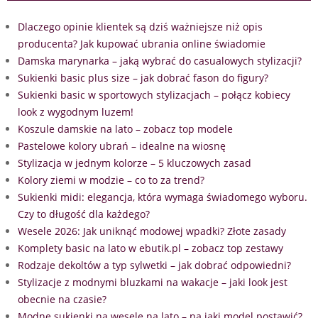
Dlaczego opinie klientek są dziś ważniejsze niż opis
producenta? Jak kupować ubrania online świadomie
Damska marynarka – jaką wybrać do casualowych stylizacji?
Sukienki basic plus size – jak dobrać fason do figury?
Sukienki basic w sportowych stylizacjach – połącz kobiecy
look z wygodnym luzem!
Koszule damskie na lato – zobacz top modele
Pastelowe kolory ubrań – idealne na wiosnę
Stylizacja w jednym kolorze – 5 kluczowych zasad
Kolory ziemi w modzie – co to za trend?
Sukienki midi: elegancja, która wymaga świadomego wyboru.
Czy to długość dla każdego?
Wesele 2026: Jak uniknąć modowej wpadki? Złote zasady
Komplety basic na lato w ebutik.pl – zobacz top zestawy
Rodzaje dekoltów a typ sylwetki – jak dobrać odpowiedni?
Stylizacje z modnymi bluzkami na wakacje – jaki look jest
obecnie na czasie?
Modne sukienki na wesele na lato – na jaki model postawić?