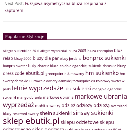
Next Post:
Fuksjowa asymetryczna bluza rozpinana z
kapturem
Popularne Stylizacje
bluz
bluza 2005
bluza champion
Allegro sukienki do 50 zł
allegro wyprzedaż
bonprix sukienki
bluzy dla par
relab
bluzy 2005
bluzy jordana
buty
bonprix sweter
chaotic bluza
co do eleganckiej sukienki
damskie bluzy
hm sukienko
ebutik.pl
dress code
greenpoint
hm
h & m swetry
swetry damskie
Hurtownia odzieży damskiej factoryprice.eu
kolorowy sweter w
letnie wyprzedaże
lou sukienki
mango eleganckie
paski
markowe ubrania
markowe ubrania
sukienki
mango ubrania
wyprzedaż
odzież
odzieży
odzieżą
mohito swetry
oversized
sinsay sukienki
shein sukienki
bluzy
reserved swetry
sklep ebutik.pl
sklepu odzieżowe
sklepu
sklep z odzieżą
odzieżowego
sukienkie
tanie sukienki do 50 zł