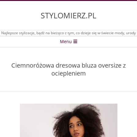
Skip
to
STYLOMIERZ.PL
content
Najlepsze stylizacje, bądź na bieżąco z tym, co dzieje się w świecie mody, urody
Secondary
Menu
Navigation
Menu
Ciemnoróżowa dresowa bluza oversize z
ociepleniem