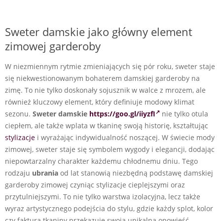
Sweter damskie jako główny element
zimowej garderoby
W niezmiennym rytmie zmieniających się pór roku, sweter staje
się niekwestionowanym bohaterem damskiej garderoby na
zimę. To nie tylko doskonały sojusznik w walce z mrozem, ale
również kluczowy element, który definiuje modowy klimat
sezonu.
Sweter damskie
https://goo.gl/iiyzfI
nie tylko otula
ciepłem, ale także wplata w tkaninę swoją historię, kształtując
stylizacje
i wyrażając indywidualność noszącej. W świecie mody
zimowej, sweter staje się symbolem wygody i elegancji, dodając
niepowtarzalny charakter każdemu chłodnemu dniu. Tego
rodzaju
ubrania
od lat stanowią niezbędną podstawę damskiej
garderoby zimowej czyniąc stylizacje cieplejszymi oraz
przytulniejszymi. To nie tylko warstwa izolacyjna, lecz także
wyraz artystycznego podejścia do stylu, gdzie każdy splot, kolor
czy faktura tkaniny przekazuje swoją unikalną opowieść.