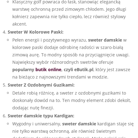
Klasyczny golf powraca do łask, stanowiąc elegancką
warstwę ochronną przed zimowym chłodem. Jego długi
kołnierz zapewnia nie tylko ciepło, lecz również stylowy
akcent.
Sweter W Kolorowe Paski:
Pełen energii i pozytywnego wyrazu,
sweter damskie
w
kolorowe paski dodaje odrobinę radości w szaro-białą
zimową aurę. To modny sposób na przyciągnięcie uwagi.
Największy wybór różnorodnych swetrów oferuje
popularny
butik online
, czyli eButik.pl
, który jest zawsze
na bieżąco z najnowszymi trendami w modzie.
Sweter Z Ozdobnymi Guzikami:
Detale robią różnicę, a sweter z ozdobnymi guzikami to
doskonały dowód na to. Ten modny element zdobi dekolt,
dodając nutę finezji.
Sweter damskie typu Kardigan:
Wygodny i uniwersalny,
sweter damskie
kardigan staje się
nie tylko warstwą ochronną, ale również świetnym