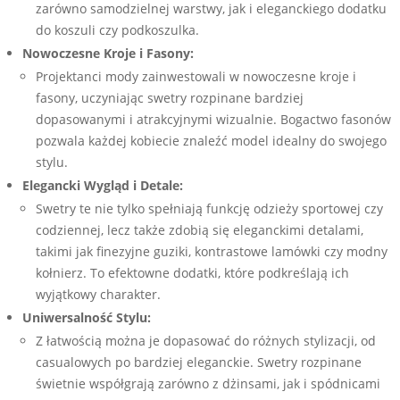
zarówno samodzielnej warstwy, jak i eleganckiego dodatku
do koszuli czy podkoszulka.
Nowoczesne Kroje i Fasony:
Projektanci mody zainwestowali w nowoczesne kroje i
fasony, uczyniając swetry rozpinane bardziej
dopasowanymi i atrakcyjnymi wizualnie. Bogactwo fasonów
pozwala każdej kobiecie znaleźć model idealny do swojego
stylu.
Elegancki Wygląd i Detale:
Swetry te nie tylko spełniają funkcję odzieży sportowej czy
codziennej, lecz także zdobią się eleganckimi detalami,
takimi jak finezyjne guziki, kontrastowe lamówki czy modny
kołnierz. To efektowne dodatki, które podkreślają ich
wyjątkowy charakter.
Uniwersalność Stylu:
Z łatwością można je dopasować do różnych stylizacji, od
casualowych po bardziej eleganckie. Swetry rozpinane
świetnie współgrają zarówno z dżinsami, jak i spódnicami