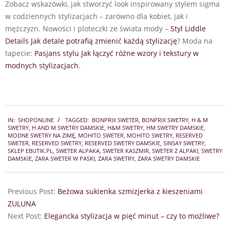
Zobacz wskazówki, jak stworzyć look inspirowany stylem sigma
w codziennych stylizacjach – zarówno dla kobiet, jak i
mężczyzn. Nowości i ploteczki ze świata mody –
Styl Liddle
Details Jak detale potrafią zmienić każdą stylizację
? Moda na
tapecie:
Pasjans stylu Jak łączyć różne wzory i tekstury w
modnych stylizacjach
.
2025-
IN:
SHOPONLINE
TAGGED:
BONPRIX SWETER
,
BONPRIX SWETRY
,
H & M
10-
SWETRY
,
H AND M SWETRY DAMSKIE
,
H&M SWETRY
,
HM SWETRY DAMSKIE
,
17
MODNE SWETRY NA ZIMĘ
,
MOHITO SWETER
,
MOHITO SWETRY
,
RESERVED
SWETER
,
RESERVED SWETRY
,
RESERVED SWETRY DAMSKIE
,
SINSAY SWETRY
,
SKLEP EBUTIK.PL
,
SWETER ALPAKA
,
SWETER KASZMIR
,
SWETER Z ALPAKI
,
SWETRY
DAMSKIE
,
ZARA SWETER W PASKI
,
ZARA SWETRY
,
ZARA SWETRY DAMSKIE
Previous Post:
Beżowa sukienka szmizjerka z kieszeniami
ZULUNA
Next Post:
Elegancka stylizacja w pięć minut – czy to możliwe?