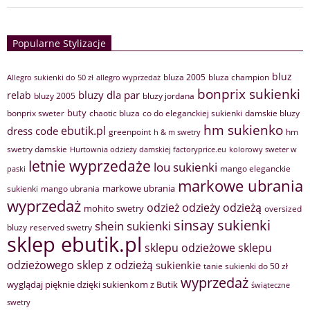
Popularne Stylizacje
bluz
bluza 2005
bluza champion
Allegro sukienki do 50 zł
allegro wyprzedaż
bonprix sukienki
bluzy dla par
relab
bluzy 2005
bluzy jordana
buty
bonprix sweter
chaotic bluza
co do eleganckiej sukienki
damskie bluzy
hm sukienko
ebutik.pl
dress code
greenpoint
hm
h & m swetry
swetry damskie
Hurtownia odzieży damskiej factoryprice.eu
kolorowy sweter w
letnie wyprzedaże
lou sukienki
mango eleganckie
paski
markowe ubrania
markowe ubrania
sukienki
mango ubrania
wyprzedaż
odzież
odzieży
odzieżą
mohito swetry
oversized
sinsay sukienki
shein sukienki
bluzy
reserved swetry
sklep ebutik.pl
sklepu odzieżowe
sklepu
sklep z odzieżą
odzieżowego
sukienkie
tanie sukienki do 50 zł
wyprzedaż
wyglądaj pięknie dzięki sukienkom z Butik
świąteczne
swetry