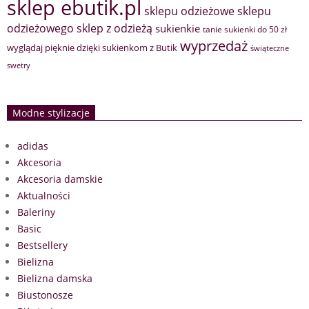
sklep ebutik.pl
sklepu odzieżowe
sklepu
sklep z odzieżą
odzieżowego
sukienkie
tanie sukienki do 50 zł
wyprzedaż
wyglądaj pięknie dzięki sukienkom z Butik
świąteczne
swetry
Modne stylizacje
adidas
Akcesoria
Akcesoria damskie
Aktualności
Baleriny
Basic
Bestsellery
Bielizna
Bielizna damska
Biustonosze