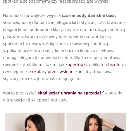
spotkania ze znajomymi czy niezobowiązujące wyjścia.
Natomiast na większe wyjścia
czarne body damskie basic
stanowią bazę dla bardziej eleganckich stylizacji. Zestawione z
eleganckimi spodniami o klasycznym kroju lub długą spódnicą
plisowaną, tworzą szykowny look, idealny na randkę czy
spotkanie biznesowe. Połączone z ołówkową spódnicą i
szpilkami prezentują się z kolei bardzo kobieco i stylowo,
nadając elegancji i pewności siebie. Warto eksperymentować
również z dodatkami, takimi jak
kopertówki
, delikatna
biżuteria
czy eleganckie
okulary przeciwsłoneczne
, aby dopasować
stylizację do okazji oraz własnego gustu.
Warto przeczytać
skąd wziąć ubrania na sprzedaż
– porady
dla właścicieli sklepów i butików.