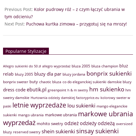
Previous Post:
Kolor pudrowy róż – z czym łączyć ubrania w
tym odcieniu?
Next Post:
Puchowa kurtka zimowa – przygotuj się na mrozy!
Popularne Stylizacje
bluz
bluza 2005
bluza champion
Allegro sukienki do 50 zł
allegro wyprzedaż
bonprix sukienki
bluzy dla par
relab
bluzy 2005
bluzy jordana
buty
bonprix sweter
chaotic bluza
co do eleganckiej sukienki
damskie bluzy
hm sukienko
ebutik.pl
dress code
greenpoint
hm
h & m swetry
swetry damskie
Hurtownia odzieży damskiej factoryprice.eu
kolorowy sweter w
letnie wyprzedaże
lou sukienki
mango eleganckie
paski
markowe ubrania
markowe ubrania
sukienki
mango ubrania
wyprzedaż
odzież
odzieży
odzieżą
mohito swetry
oversized
sinsay sukienki
shein sukienki
bluzy
reserved swetry