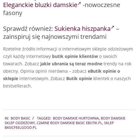
Eleganckie bluzki damskie
-nowoczesne
fasony
Sprawdź również:
Sukienka hiszpanka
–
zainspiruj się najnowszymi trendami
Rzetelne źródło informacji o internetowym sklepie odzieżowym
czyli każdy internetowy
butik opinie klientów
o swoich
towarach. Zobacz
jakie ubrania są teraz modne
trendy na rok
obecny. Opinia opinii nierówna – zobacz
eButik opinie o
sklepie
internetowym. Zobacz
Butik opinie
klientek o naszych
bestsellerach.
2025-
IN:
BODY BASIC
TAGGED:
BODY DAMSKIE HURTOWNIA
,
BODY DAMSKIE
09-
SKLEP ODZIEŻOWY
,
CZARNE BODY DAMSKIE BASIC EBUTIK.PL
,
SKLEP
30
BASICFEELGOOD.PL