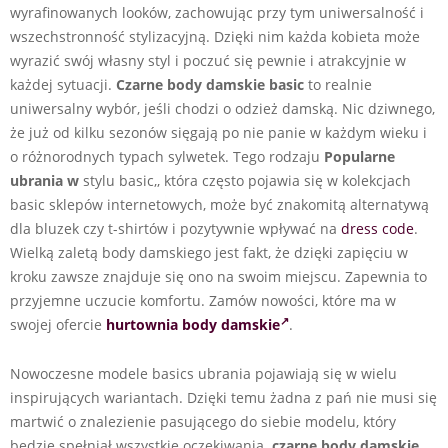
wyrafinowanych looków, zachowując przy tym uniwersalność i
wszechstronność stylizacyjną. Dzięki nim każda kobieta może
wyrazić swój własny styl i poczuć się pewnie i atrakcyjnie w
każdej sytuacji.
Czarne body damskie basic
to realnie
uniwersalny wybór, jeśli chodzi o odzież damską. Nic dziwnego,
że już od kilku sezonów sięgają po nie panie w każdym wieku i
o różnorodnych typach sylwetek. Tego rodzaju
Popularne
ubrania w
stylu basic,, która często pojawia się w kolekcjach
basic sklepów internetowych, może być znakomitą alternatywą
dla bluzek czy t-shirtów i pozytywnie wpływać na
dress code
.
Wielką zaletą body damskiego jest fakt, że dzięki zapięciu w
kroku zawsze znajduje się ono na swoim miejscu. Zapewnia to
przyjemne uczucie komfortu. Zamów nowości, które ma w
swojej ofercie
hurtownia body damskie
.
Nowoczesne modele basics ubrania pojawiają się w wielu
inspirujących wariantach. Dzięki temu żadna z pań nie musi się
martwić o znalezienie pasującego do siebie modelu, który
będzie spełniał wszystkie oczekiwania.
czarne body damskie