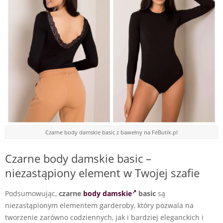
Czarne body damskie basic z bawełny na FeButik.pl
Czarne body damskie basic –
niezastąpiony element w Twojej szafie
Podsumowując,
czarne
body damskie
basic
są
niezastąpionym elementem garderoby, który pozwala na
tworzenie zarówno codziennych, jak i bardziej eleganckich i