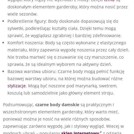
doskonałym elementem garderoby, który można nosić przez
wiele sezonów.
Podkreślenie figury: Body doskonale dopasowują się do
sylwetki, podkreślając kształty ciała. Dzięki temu mogą
sprawić, że wyglądasz zgrabniej i bardziej zdefiniowanie.
Komfort noszenia: Body są często wykonane z elastycznego
materiału, który zapewnia wygodę noszenia przez cały dzień.
Nie trzeba martwić się o zsuwanie się czy marszczenie, co
sprawia, że są idealnym wyborem na aktywny dzień.
Bazowa warstwa ubioru: Czarne body mogą pełnić funkcję
bazowej warstwy ubioru, na której można budować różne
stylizacje
. Mogą być noszone pod marynarką, swetrem,
koszulą lub samodzielnie jako główny element stroju.
Podsumowując,
czarne body damskie
są praktycznym i
wszechstronnym elementem garderoby, który warto mieć,
ponieważ można je nosić na wiele różnych sposobów,
zapewniając zarówno wygodę, jak i stylowy wygląd. Wiecej w
modnych ubrań – popularny
sklep internetowy
z odzieżą