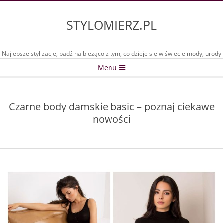
Skip
to
STYLOMIERZ.PL
content
Najlepsze stylizacje, bądź na bieżąco z tym, co dzieje się w świecie mody, urody
Secondary
Menu
Navigation
Menu
Czarne body damskie basic – poznaj ciekawe
nowości