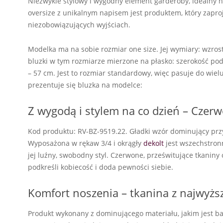
Niezwykle stylowy i wygodny element garderoby, idealny n
oversize z unikalnym napisem jest produktem, który zapro
niezobowiązujących wyjściach.
Modelka ma na sobie rozmiar one size. Jej wymiary: wzrost
bluzki w tym rozmiarze mierzone na płasko: szerokość pod
– 57 cm. Jest to rozmiar standardowy, więc pasuje do wiel
prezentuje się bluzka na modelce:
Z wygodą i stylem na co dzień – Czer
Kod produktu: RV-BZ-9519.22. Gładki wzór dominujący przy
Wyposażona w rękaw 3/4 i okrągły
dekolt
jest wszechstronna
jej luźny, swobodny styl. Czerwone, prześwitujące tkaniny o
podkreśli kobiecość i doda pewności siebie.
Komfort noszenia – tkanina z najwyższ
Produkt wykonany z dominującego materiału, jakim jest bawe