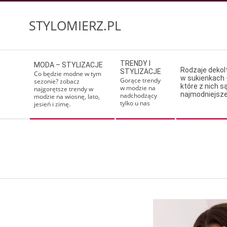
Skip
to
STYLOMIERZ.PL
content
Secondary
TRENDY I
MODA – STYLIZACJE
Navigation
Rodzaje deko
STYLIZACJE
Co będzie modne w tym
w sukienkach 
Menu
Gorące trendy
sezonie? zobacz
które z nich s
w modzie na
najgorętsze trendy w
najmodniejsz
nadchodzący
modzie na wiosnę, lato,
tylko u nas
jesień i zimę.