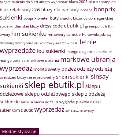
bluza 2005
bluza champion
Allegro sukienki do 50 zł
allegro wyprzedaż
bonprix
bluzy dla par
bluz relab
bluzy 2005
bluzy jordana
sukienki
buty
bonprix sweter
chaotic bluza
co do eleganckiej
ebutik.pl
dress code
sukienki
greenpoint
damskie bluzy
h & m
hm sukienko
hm swetry damskie
swetry
Hurtownia odzieży
letnie
damskiej factoryprice.eu
kolorowy sweter w paski
wyprzedaże
lou sukienki
mango eleganckie sukienki
markowe ubrania
markowe ubrania
mango ubrania
wyprzedaż
odzież
odzieży
odzieżą
mohito swetry
sinsay
shein sukienki
oversized bluzy
reserved swetry
sklep ebutik.pl
sukienki
sklepu
sklep z odzieżą
odzieżowe
sklepu odzieżowego
sukienkie
wyglądaj pięknie dzięki
tanie sukienki do 50 zł
wyprzedaż
sukienkom z Butik
świąteczne swetry
Modne stylizacje