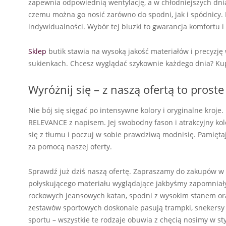
zapewnia odpowiednią wentylację, a w chłodniejszych dni
czemu można go nosić zarówno do spodni, jak i spódnicy.
indywidualności. Wybór tej bluzki to gwarancja komfortu i s
Sklep
butik stawia na wysoką jakość materiałów i precyzję
sukienkach. Chcesz wyglądać szykownie każdego dnia? Kup
Wyróżnij się – z naszą ofertą to proste
Nie bój się sięgać po intensywne kolory i oryginalne kroje
RELEVANCE z napisem. Jej swobodny fason i atrakcyjny kolo
się z tłumu i poczuj w sobie prawdziwą modnisię. Pamiętaj,
za pomocą naszej oferty.
Sprawdź już dziś naszą ofertę. Zapraszamy do zakupów w n
połyskującego materiału wyglądające jakbyśmy zapomniały
rockowych jeansowych katan, spodni z wysokim stanem o
zestawów sportowych doskonale pasują trampki, snekersy
sportu – wszystkie te rodzaje obuwia z chęcią nosimy w sty