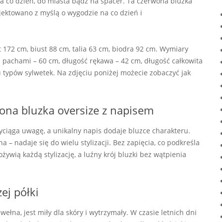
a co dzień, do miasta bądź na spacer. Ta czerwona bluzka
jektowano z myślą o wygodzie na co dzień i
 172 cm, biust 88 cm, talia 63 cm, biodra 92 cm. Wymiary
 pachami – 60 cm, długość rękawa – 42 cm, długość całkowita
u typów sylwetek. Na zdjęciu poniżej możecie zobaczyć jak
wona bluzka oversize z napisem
ciąga uwagę, a unikalny napis dodaje bluzce charakteru.
 – nadaje się do wielu stylizacji. Bez zapięcia, co podkreśla
żywią każdą stylizację, a luźny krój bluzki bez wątpienia
ej półki
łna, jest miły dla skóry i wytrzymały. W czasie letnich dni