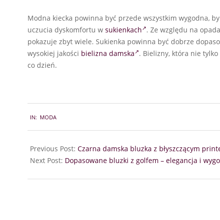
Modna kiecka powinna być przede wszystkim wygodna, by
uczucia dyskomfortu w
sukienkach
. Ze względu na opada
pokazuje zbyt wiele. Sukienka powinna być dobrze dopasow
wysokiej jakości
bielizna damska
. Bielizny, która nie tyl
co dzień.
2024-
IN:
MODA
06-
14
Previous Post:
Czarna damska bluzka z błyszczącym prin
Next Post:
Dopasowane bluzki z golfem – elegancja i wygo