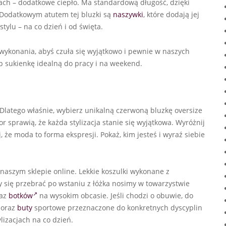
ach – dodatkowe ciepło. Ma standardową długość, dzięki
 Dodatkowym atutem tej bluzki są
naszywki
, które dodają jej
tylu – na co dzień i od święta.
 wykonania, abyś czuła się wyjątkowo i pewnie w naszych
 sukienkę idealną do pracy i na weekend.
. Dlatego właśnie, wybierz unikalną czerwoną bluzkę oversize
r sprawią, że każda stylizacja stanie się wyjątkowa. Wyróżnij
 że moda to forma ekspresji. Pokaż, kim jesteś i wyraź siebie
aszym sklepie online. Lekkie koszulki wykonane z
 się przebrać po wstaniu z łóżka nosimy w towarzystwie
raz
botków
na wysokim obcasie. Jeśli chodzi o obuwie, do
 oraz
buty
sportowe przeznaczone do konkretnych dyscyplin
lizacjach na co dzień.