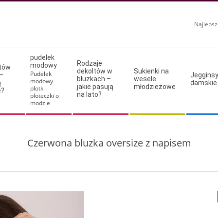
Najlepsz
pudelek
Rodzaje
modowy
ltów
dekoltów w
Sukienki na
Pudelek
–
Jeggins
bluzkach –
wesele
modowy
ą
damskie
jakie pasują
młodzieżowe
plotki i
e?
na lato?
ploteczki o
modzie
Czerwona bluzka oversize z napisem