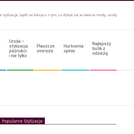
e stylizacje, bądź na bieżąco z tym, co dzieje się w świecie mody, urody
Uroda –
Najlepszy
y
stylizacja
Płaszcze
Hurtownia
butik z
paznokci
oversize
opinie
odzieżą
i nie tylko
Popularne Stylizacje