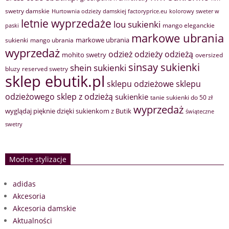
swetry damskie
Hurtownia odzieży damskiej factoryprice.eu
kolorowy sweter w
letnie wyprzedaże
lou sukienki
mango eleganckie
paski
markowe ubrania
markowe ubrania
sukienki
mango ubrania
wyprzedaż
odzież
odzieży
odzieżą
mohito swetry
oversized
sinsay sukienki
shein sukienki
bluzy
reserved swetry
sklep ebutik.pl
sklepu odzieżowe
sklepu
sklep z odzieżą
odzieżowego
sukienkie
tanie sukienki do 50 zł
wyprzedaż
wyglądaj pięknie dzięki sukienkom z Butik
świąteczne
swetry
Modne stylizacje
adidas
Akcesoria
Akcesoria damskie
Aktualności