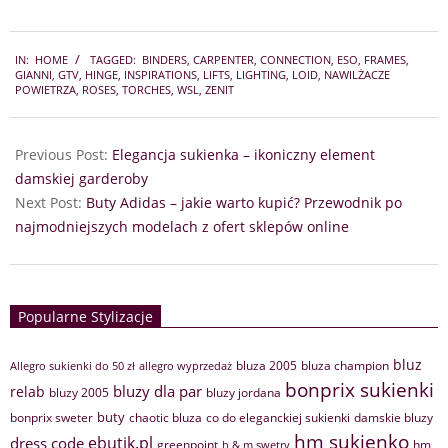
2024-
IN:
HOME
TAGGED:
BINDERS
,
CARPENTER
,
CONNECTION
,
ESO
,
FRAMES
,
11-
GIANNI
,
GTV
,
HINGE
,
INSPIRATIONS
,
LIFTS
,
LIGHTING
,
LOID
,
NAWILŻACZE
29
POWIETRZA
,
ROSES
,
TORCHES
,
WSL
,
ZENIT
Previous Post:
Elegancja sukienka – ikoniczny element
damskiej garderoby
Next Post:
Buty Adidas – jakie warto kupić? Przewodnik po
najmodniejszych modelach z ofert sklepów online
Popularne Stylizacje
bluz
bluza 2005
bluza champion
Allegro sukienki do 50 zł
allegro wyprzedaż
bonprix sukienki
bluzy dla par
relab
bluzy 2005
bluzy jordana
buty
bonprix sweter
chaotic bluza
co do eleganckiej sukienki
damskie bluzy
hm sukienko
ebutik.pl
dress code
greenpoint
hm
h & m swetry