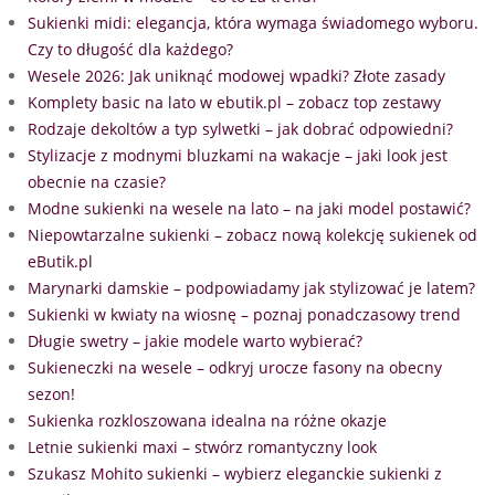
Sukienki midi: elegancja, która wymaga świadomego wyboru.
Czy to długość dla każdego?
Wesele 2026: Jak uniknąć modowej wpadki? Złote zasady
Komplety basic na lato w ebutik.pl – zobacz top zestawy
Rodzaje dekoltów a typ sylwetki – jak dobrać odpowiedni?
Stylizacje z modnymi bluzkami na wakacje – jaki look jest
obecnie na czasie?
Modne sukienki na wesele na lato – na jaki model postawić?
Niepowtarzalne sukienki – zobacz nową kolekcję sukienek od
eButik.pl
Marynarki damskie – podpowiadamy jak stylizować je latem?
Sukienki w kwiaty na wiosnę – poznaj ponadczasowy trend
Długie swetry – jakie modele warto wybierać?
Sukieneczki na wesele – odkryj urocze fasony na obecny
sezon!
Sukienka rozkloszowana idealna na różne okazje
Letnie sukienki maxi – stwórz romantyczny look
Szukasz Mohito sukienki – wybierz eleganckie sukienki z