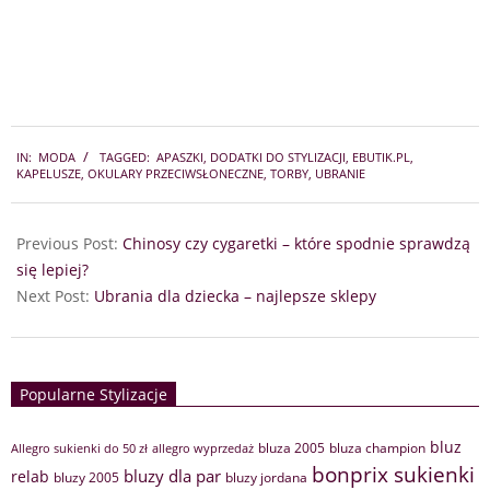
2018-
IN:
MODA
TAGGED:
APASZKI
,
DODATKI DO STYLIZACJI
,
EBUTIK.PL
,
09-
KAPELUSZE
,
OKULARY PRZECIWSŁONECZNE
,
TORBY
,
UBRANIE
01
Previous Post:
Chinosy czy cygaretki – które spodnie sprawdzą
się lepiej?
Next Post:
Ubrania dla dziecka – najlepsze sklepy
Popularne Stylizacje
bluz
bluza 2005
bluza champion
Allegro sukienki do 50 zł
allegro wyprzedaż
bonprix sukienki
bluzy dla par
relab
bluzy 2005
bluzy jordana