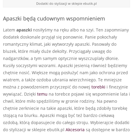
Dodatki do stylizacji w sklepie ebutik.pl
Apaszki będą cudownym wspomnieniem
Latem
apaszki
nosiłyśmy na ręku albo na szyi. Ten zapomniany
dodatek doskonale przyjął się ponownie. Panie pokochały
romantyczny klimat, jaki wytworzyły apaszki. Pasowały do
bluzek, które miały duże dekolty. Przyciągały uwagę do
nadgarstków, a tym samym optycznie wyszczuplały dłonie.
Kusiły soczystymi wzorami. Apaszki jesienią również będziemy
chętnie nosić. Większe mogą posłużyć nam jako ochrona przed
wiatrem, a także ozdoba ubrania wierzchniego. Te mniejsze
można z powodzeniem przyczepić do nowej
torebki
i finezyjnie
wywiązać. Dzięki
temu
na torebce pojawi się wspomnienie lata i
chwil, które miło spędziliśmy w gronie rodziny. Na pewno
chętnie zerkniecie na takie apaszki, które będą zdobiły torebkę
stojącą na biurku. Apaszki mogą być też bardzo ciekawą
ozdobą, którą dopasujecie do całego stroju. Wybierajcie dodatki
do stylizacji w sklepie ebutik.pl
Akcesoria
są dostępne w bardzo