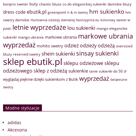
buty
bonprix sweter
chaotic bluza
co do eleganckiej sukienki
damskie bluzy
hm sukienko
ebutik.pl
dress code
greenpoint
hm
h & m swetry
swetry damskie
Hurtownia odzieży damskiej factoryprice.eu
kolorowy sweter w
letnie wyprzedaże
lou sukienki
mango eleganckie
paski
markowe ubrania
markowe ubrania
sukienki
mango ubrania
wyprzedaż
odzież
odzieży
odzieżą
mohito swetry
oversized
sinsay sukienki
shein sukienki
bluzy
reserved swetry
sklep ebutik.pl
sklepu odzieżowe
sklepu
sklep z odzieżą
odzieżowego
sukienkie
tanie sukienki do 50 zł
wyprzedaż
wyglądaj pięknie dzięki sukienkom z Butik
świąteczne
swetry
Modne stylizacje
adidas
Akcesoria