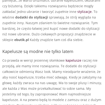
pamiętać, że warto urozmaicić ubranie kapeluszem, okularami
czy biżuterią. Dzięki takiemu rozwiązaniu będziecie mogły
zakładać jedno ubranie i tworzyć zupełnie inne
stylizacje
. To
właśnie
dodatki do stylizacji
sprawiają, że strój wygląda na
zupełnie inny. Naszym zdaniem to świetne rozwiązanie. Tym
bardziej, że często łatwiej jest kupić nowe dodatki do stylizacji
niż nowe ubranie. Dużo ciekawych propozycji znajdziecie w
sklepie
ebutik.pl
Każdy znajdzie tam coś dla siebie.
Kapelusze są modne nie tylko latem
Co prawda w wersji jesiennej słomkowe
kapelusze
raczej nie
przejdą, ale mamy inne rozwiązania. Te dodatki do stylizacji
całkowicie odmienią Wasz look. Mamy nieodparte wrażenie, że
aby nosić kapelusze, trzeba mieć odwagę. Kiedy je założymy na
głowę, każdy zwraca na nas uwagę. Ma to swoje plusy i minusy,
ale każda z Was może przekalkulować to sobie sama. My
jesteśmy od tego, by zaproponować Wam najmodniejsze
kapelusze. A na pewno będą to modele z zamszu oraz z dużym