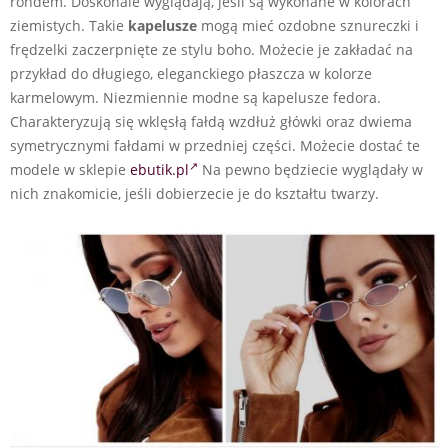
rondem. Doskonale wyglądają, jeśli są wykonane w kolorach
ziemistych. Takie
kapelusze
mogą mieć ozdobne sznureczki i
frędzelki zaczerpnięte ze stylu boho. Możecie je zakładać na
przykład do długiego, eleganckiego płaszcza w kolorze
karmelowym. Niezmiennie modne są kapelusze fedora.
Charakteryzują się wklęsłą fałdą wzdłuż główki oraz dwiema
symetrycznymi fałdami w przedniej części. Możecie dostać te
modele w sklepie
ebutik.pl
Na pewno będziecie wyglądały w
nich znakomicie, jeśli dobierzecie je do kształtu twarzy.