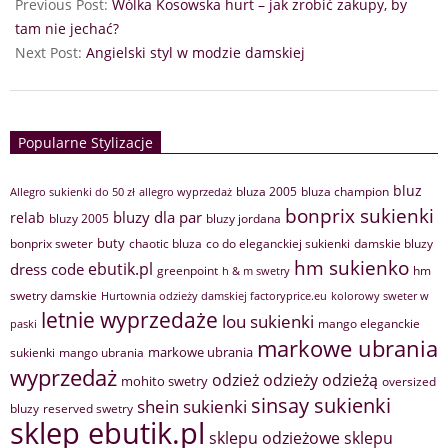
Previous Post:
Wólka Kosowska hurt – jak zrobić zakupy, by
tam nie jechać?
Next Post:
Angielski styl w modzie damskiej
Popularne Stylizacje
bluz
bluza 2005
bluza champion
Allegro sukienki do 50 zł
allegro wyprzedaż
bonprix sukienki
bluzy dla par
relab
bluzy 2005
bluzy jordana
buty
bonprix sweter
chaotic bluza
co do eleganckiej sukienki
damskie bluzy
hm sukienko
ebutik.pl
dress code
greenpoint
hm
h & m swetry
swetry damskie
Hurtownia odzieży damskiej factoryprice.eu
kolorowy sweter w
letnie wyprzedaże
lou sukienki
mango eleganckie
paski
markowe ubrania
markowe ubrania
sukienki
mango ubrania
wyprzedaż
odzież
odzieży
odzieżą
mohito swetry
oversized
sinsay sukienki
shein sukienki
bluzy
reserved swetry
sklep ebutik.pl
sklepu odzieżowe
sklepu