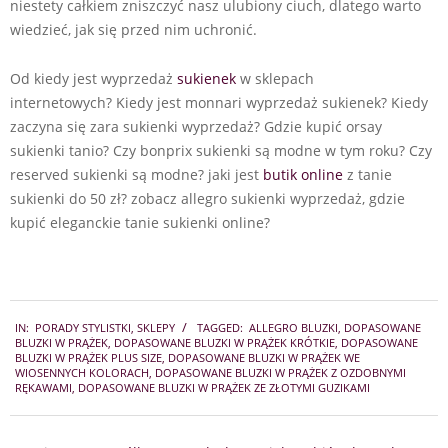
niestety całkiem zniszczyć nasz ulubiony ciuch, dlatego warto
wiedzieć, jak się przed nim uchronić.
Od kiedy jest wyprzedaż
sukienek
w sklepach
internetowych? Kiedy jest monnari wyprzedaż sukienek? Kiedy
zaczyna się zara sukienki wyprzedaż? Gdzie kupić orsay
sukienki tanio? Czy bonprix sukienki są modne w tym roku? Czy
reserved sukienki są modne? jaki jest
butik online
z tanie
sukienki do 50 zł? zobacz allegro sukienki wyprzedaż, gdzie
kupić eleganckie tanie sukienki online?
2025-
IN:
PORADY STYLISTKI
,
SKLEPY
TAGGED:
ALLEGRO BLUZKI
,
DOPASOWANE
03-
BLUZKI W PRĄŻEK
,
DOPASOWANE BLUZKI W PRĄŻEK KRÓTKIE
,
DOPASOWANE
10
BLUZKI W PRĄŻEK PLUS SIZE
,
DOPASOWANE BLUZKI W PRĄŻEK WE
WIOSENNYCH KOLORACH
,
DOPASOWANE BLUZKI W PRĄŻEK Z OZDOBNYMI
RĘKAWAMI
,
DOPASOWANE BLUZKI W PRĄŻEK ZE ZŁOTYMI GUZIKAMI