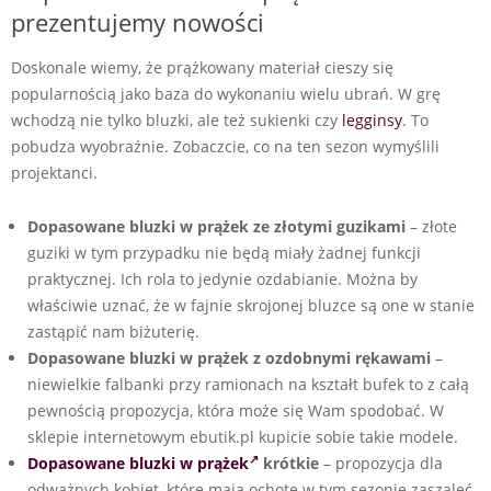
prezentujemy nowości
Doskonale wiemy, że prążkowany materiał cieszy się
popularnością jako baza do wykonaniu wielu ubrań. W grę
wchodzą nie tylko bluzki, ale też sukienki czy
legginsy
. To
pobudza wyobraźnie. Zobaczcie, co na ten sezon wymyślili
projektanci.
Dopasowane bluzki w prążek ze złotymi guzikami
– złote
guziki w tym przypadku nie będą miały żadnej funkcji
praktycznej. Ich rola to jedynie ozdabianie. Można by
właściwie uznać, że w fajnie skrojonej bluzce są one w stanie
zastąpić nam biżuterię.
Dopasowane bluzki w prążek z ozdobnymi rękawami
–
niewielkie falbanki przy ramionach na kształt bufek to z całą
pewnością propozycja, która może się Wam spodobać. W
sklepie internetowym ebutik.pl kupicie sobie takie modele.
Dopasowane bluzki w prążek
krótkie
– propozycja dla
odważnych kobiet, które mają ochotę w tym sezonie zaszaleć.