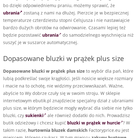
bo dzięki odpowiedniemu praniu, możemy sprawić, że
ubrania
zostaną z nami na dłużej. Pierzcie je w bezpiecznej
temperaturze czterdziestu stopni Celsjusza i nie nastawiajcie
bardzo dużych obrotów na odwirowanie. Czasami lepiej też
będzie pozostawić
ubrania
do samodzielnego wyschnięcia niż
suszyć je w suszarce automatycznej.
Dopasowane bluzki w prążek plus size
Dopasowane bluzki w prążek plus size
to wybór dla pań, które
lubią podkreślać swoje krągłości. Jeśli nosicie większe rozmiary
i macie na to ochotę, nie widzimy przeciwwskazań. Ważne,
abyście to Wy dobrze czuły się w swoim stroju. W sklepie
internetowym ebutik.pl znajdziecie specjalny dział z ubraniami
plus size, w którym będziecie mogły wybrać dla siebie nie tylko
bluzki, czy
sukienki
ale również dodatki do nich. Prowadzisz
butik odzieżowy i chcesz kupić
bluzki w prążek w hurcie
? W
takim razie,
hurtownia bluzek damskich
Factoryprice.eu jest
miejscem, którego szukasz. W tym miejscu
zakupy hurtowe