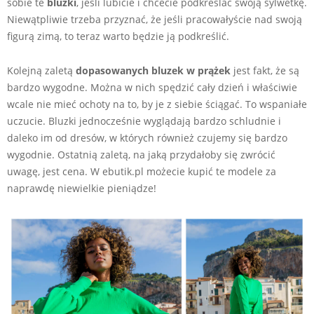
sobie te
bluzki
, jeśli lubicie i chcecie podkreślać swoją sylwetkę.
Niewątpliwie trzeba przyznać, że jeśli pracowałyście nad swoją
figurą zimą, to teraz warto będzie ją podkreślić.
Kolejną zaletą
dopasowanych bluzek w prążek
jest fakt, że są
bardzo wygodne. Można w nich spędzić cały dzień i właściwie
wcale nie mieć ochoty na to, by je z siebie ściągać. To wspaniałe
uczucie. Bluzki jednocześnie wyglądają bardzo schludnie i
daleko im od dresów, w których również czujemy się bardzo
wygodnie. Ostatnią zaletą, na jaką przydałoby się zwrócić
uwagę, jest cena. W ebutik.pl możecie kupić te modele za
naprawdę niewielkie pieniądze!