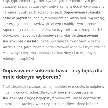
Tego typu element garderoby, jako jeden z nielicznych jest
uważany za ponadczasowy i uniwersalny, a dodatkowo skazany
na wieczny sukces. Dlaczego tak jest?
Dopasowane sukienki
basic w
prążek
są idealnym wyborem na każdą możliwą okazję,
bez względu na jej wydźwięk. W tym i najbliższym sezonie
zapomnimy na moment o bluzkach, garniturach, kompletach i
ołówkowych spódnicach, ponieważ to właśnie
dopasowane
sukienki basic na lato
będą uważane za must have w szafie
każdej z nas. Jakie modele będą królować w najbliższym czasie?
Musisz być cierpliwa, ponieważ zdradzimy Ci to w jednym z
kolejnych akapitów!
Dopasowane sukienki basic – czy będą dla
mnie dobrym wyborem?
Choć chciałabyś poznać już najmodniejsze modele, to najpierw
musimy omówić sobie, dla kogo
klasyczne dopasowane
sukienki basic
będą najlepszym wyborem. Nasza odpowiedź
brzmi – dla każdej z Was! Czy jest to możliwe, skoro każda z