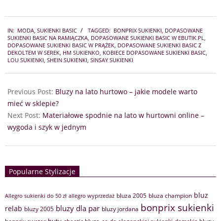
2023-
IN:
MODA
,
SUKIENKI BASIC
TAGGED:
BONPRIX SUKIENKI
,
DOPASOWANE
04-
SUKIENKI BASIC NA RAMIĄCZKA
,
DOPASOWANE SUKIENKI BASIC W EBUTIK.PL
,
19
DOPASOWANE SUKIENKI BASIC W PRĄŻEK
,
DOPASOWANE SUKIENKI BASIC Z
DEKOLTEM W SEREK
,
HM SUKIENKO
,
KOBIECE DOPASOWANE SUKIENKI BASIC
,
LOU SUKIENKI
,
SHEIN SUKIENKI
,
SINSAY SUKIENKI
Previous Post:
Bluzy na lato hurtowo – jakie modele warto
mieć w sklepie?
Next Post:
Materiałowe spodnie na lato w hurtowni online –
wygoda i szyk w jednym
Popularne Stylizacje
bluz
bluza 2005
bluza champion
Allegro sukienki do 50 zł
allegro wyprzedaż
bonprix sukienki
bluzy dla par
relab
bluzy 2005
bluzy jordana