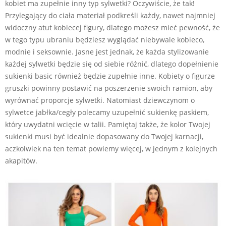
kobiet ma zupełnie inny typ sylwetki? Oczywiście, że tak!
Przylegający do ciała materiał podkreśli każdy, nawet najmniej
widoczny atut kobiecej figury, dlatego możesz mieć pewność, że
w tego typu ubraniu będziesz wyglądać niebywale kobieco,
modnie i seksownie. Jasne jest jednak, że każda stylizowanie
każdej sylwetki będzie się od siebie różnić, dlatego dopełnienie
sukienki basic również będzie zupełnie inne. Kobiety o figurze
gruszki powinny postawić na poszerzenie swoich ramion, aby
wyrównać proporcje sylwetki. Natomiast dziewczynom o
sylwetce jabłka/cegły polecamy uzupełnić sukienkę paskiem,
który uwydatni wcięcie w talii. Pamiętaj także, że kolor Twojej
sukienki musi być idealnie dopasowany do Twojej karnacji,
aczkolwiek na ten temat powiemy więcej, w jednym z kolejnych
akapitów.