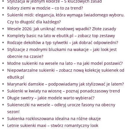
Stylizacja w jednym kolorze – 5 kluczowych zasad
Kolory ziemi w modzie – co to za trend?
Sukienki midi: elegancja, która wymaga świadomego wyboru.
Czy to długość dla każdego?
Wesele 2026: Jak uniknąć modowej wpadki? Złote zasady
Komplety basic na lato w ebutik.pl – zobacz top zestawy
Rodzaje dekoltów a typ sylwetki – jak dobrać odpowiedni?
Stylizacje z modnymi bluzkami na wakacje – jaki look jest
obecnie na czasie?
Modne sukienki na wesele na lato – na jaki model postawić?
Niepowtarzalne sukienki – zobacz nową kolekcję sukienek od
eButik.pl
Marynarki damskie – podpowiadamy jak stylizować je latem?
Sukienki w kwiaty na wiosnę – poznaj ponadczasowy trend
Długie swetry – jakie modele warto wybierać?
Sukieneczki na wesele – odkryj urocze fasony na obecny
sezon!
Sukienka rozkloszowana idealna na różne okazje
Letnie sukienki maxi – stwórz romantyczny look