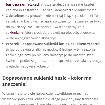
basic na ramiączkach
muszą znaleźć się w szafie każdej
kobiety! W zestawieniu ze szpilkami tworzą idealny match!
Z dekoltem na plecach
– nie oceniaj książki po okładce! To,
że sukienki basic wyglądają klasycznie, to nie znaczy, że tylko
do takich stylizacji się nadają. Gwarantujemy, że z
sukienkami
, które posiadają dekolt na plecach, stworzysz
wiele awangardowych stylizacji!
W serek
–
dopasowane sukienki basic z dekoltem w serek
to już od dawna wielki hit modowy! Jednak w tym sezonie
znów sięgniemy po nie, aby dołączyć je do naszych szaf.
Świetnie podkreślają nasz biust i sprawiają, że cała stylizacja
wygląda niebywale kobieco!
Dopasowane sukienki basic – kolor ma
znaczenie!
Wiosna i lato to dwie najbardziej uwielbiane przez nas
wszystkie pory roku. Właśnie dlatego powinnyśmy stawiać na
bardzo mocne barwy, które idealnie wpiszą się w panujący