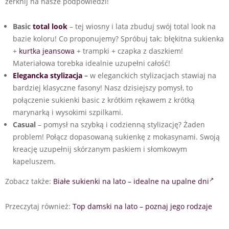
zerknij na nasze podpowiedzi!
Basic
total look
– tej wiosny i lata zbuduj swój total look na
bazie koloru! Co proponujemy? Spróbuj tak: błękitna sukienka
+
kurtka jeansowa
+ trampki + czapka z daszkiem!
Materiałowa torebka idealnie uzupełni całość!
Elegancka stylizacja
–
w eleganckich stylizacjach stawiaj na
bardziej klasyczne fasony! Nasz dzisiejszy pomysł, to
połączenie sukienki basic z krótkim rękawem z krótką
marynarką i wysokimi szpilkami.
Casual
– pomysł na szybką i codzienną stylizację? Żaden
problem! Połącz dopasowaną sukienkę z mokasynami. Swoją
kreację uzupełnij skórzanym paskiem i słomkowym
kapeluszem.
Zobacz także:
Białe sukienki na lato – idealne na upalne dni
Przeczytaj również:
Top damski na lato – poznaj jego rodzaje