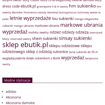
buty
bonprix sweter
chaotic bluza
co do eleganckiej sukienki
damskie bluzy
hm sukienko
ebutik.pl
dress code
greenpoint
hm
h & m swetry
swetry damskie
Hurtownia odzieży damskiej factoryprice.eu
kolorowy sweter w
letnie wyprzedaże
lou sukienki
mango eleganckie
paski
markowe ubrania
markowe ubrania
sukienki
mango ubrania
wyprzedaż
odzież
odzieży
odzieżą
mohito swetry
oversized
sinsay sukienki
shein sukienki
bluzy
reserved swetry
sklep ebutik.pl
sklepu odzieżowe
sklepu
sklep z odzieżą
odzieżowego
sukienkie
tanie sukienki do 50 zł
wyprzedaż
wyglądaj pięknie dzięki sukienkom z Butik
świąteczne
swetry
Modne stylizacje
adidas
Akcesoria
Akcesoria damskie