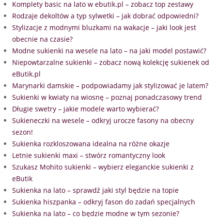
Komplety basic na lato w ebutik.pl – zobacz top zestawy
Rodzaje dekoltów a typ sylwetki – jak dobrać odpowiedni?
Stylizacje z modnymi bluzkami na wakacje – jaki look jest
obecnie na czasie?
Modne sukienki na wesele na lato – na jaki model postawić?
Niepowtarzalne sukienki – zobacz nową kolekcję sukienek od
eButik.pl
Marynarki damskie – podpowiadamy jak stylizować je latem?
Sukienki w kwiaty na wiosnę – poznaj ponadczasowy trend
Długie swetry – jakie modele warto wybierać?
Sukieneczki na wesele – odkryj urocze fasony na obecny
sezon!
Sukienka rozkloszowana idealna na różne okazje
Letnie sukienki maxi – stwórz romantyczny look
Szukasz Mohito sukienki – wybierz eleganckie sukienki z
eButik
Sukienka na lato – sprawdź jaki styl będzie na topie
Sukienka hiszpanka – odkryj fason do zadań specjalnych
Sukienka na lato – co będzie modne w tym sezonie?