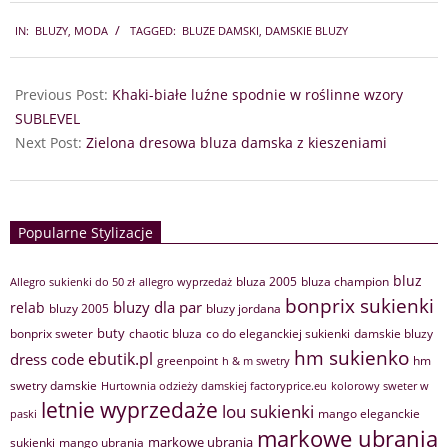
2024-
IN:
BLUZY
,
MODA
TAGGED:
BLUZE DAMSKI
,
DAMSKIE BLUZY
07-
23
Previous Post:
Khaki-białe luźne spodnie w roślinne wzory
SUBLEVEL
Next Post:
Zielona dresowa bluza damska z kieszeniami
Popularne Stylizacje
bluz
bluza 2005
bluza champion
Allegro sukienki do 50 zł
allegro wyprzedaż
bonprix sukienki
bluzy dla par
relab
bluzy 2005
bluzy jordana
buty
bonprix sweter
chaotic bluza
co do eleganckiej sukienki
damskie bluzy
hm sukienko
ebutik.pl
dress code
greenpoint
hm
h & m swetry
swetry damskie
Hurtownia odzieży damskiej factoryprice.eu
kolorowy sweter w
letnie wyprzedaże
lou sukienki
mango eleganckie
paski
markowe ubrania
markowe ubrania
sukienki
mango ubrania