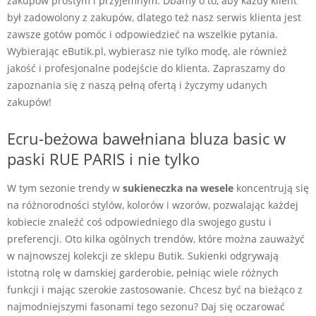
zakupów prostym i przyjemnym. Dbamy o to, aby każdy klient
był zadowolony z zakupów, dlatego też nasz serwis klienta jest
zawsze gotów pomóc i odpowiedzieć na wszelkie pytania.
Wybierając eButik.pl, wybierasz nie tylko modę, ale również
jakość i profesjonalne podejście do klienta. Zapraszamy do
zapoznania się z naszą pełną ofertą i życzymy udanych
zakupów!
Ecru-beżowa bawełniana bluza basic w
paski RUE PARIS i nie tylko
W tym sezonie trendy w
sukieneczka na wesele
koncentrują się
na różnorodności stylów, kolorów i wzorów, pozwalając każdej
kobiecie znaleźć coś odpowiedniego dla swojego gustu i
preferencji. Oto kilka ogólnych trendów, które można zauważyć
w najnowszej kolekcji ze sklepu Butik. Sukienki odgrywają
istotną rolę w damskiej garderobie, pełniąc wiele różnych
funkcji i mając szerokie zastosowanie. Chcesz być na bieżąco z
najmodniejszymi fasonami tego sezonu? Daj się oczarować