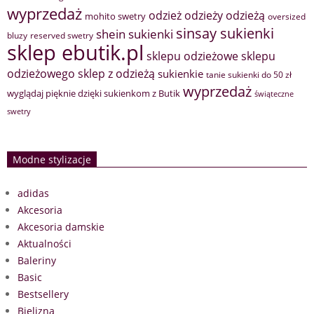
wyprzedaż
odzież
odzieży
odzieżą
mohito swetry
oversized
sinsay sukienki
shein sukienki
bluzy
reserved swetry
sklep ebutik.pl
sklepu odzieżowe
sklepu
sklep z odzieżą
odzieżowego
sukienkie
tanie sukienki do 50 zł
wyprzedaż
wyglądaj pięknie dzięki sukienkom z Butik
świąteczne
swetry
Modne stylizacje
adidas
Akcesoria
Akcesoria damskie
Aktualności
Baleriny
Basic
Bestsellery
Bielizna