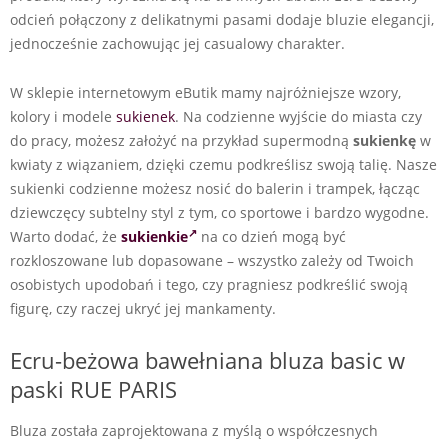
odcień połączony z delikatnymi pasami dodaje bluzie elegancji,
jednocześnie zachowując jej casualowy charakter.
W sklepie internetowym eButik mamy najróżniejsze wzory,
kolory i modele
sukienek
. Na codzienne wyjście do miasta czy
do pracy, możesz założyć na przykład supermodną
sukienkę
w
kwiaty z wiązaniem, dzięki czemu podkreślisz swoją talię. Nasze
sukienki codzienne możesz nosić do balerin i trampek, łącząc
dziewczęcy subtelny styl z tym, co sportowe i bardzo wygodne.
Warto dodać, że
sukienkie
na co dzień mogą być
rozkloszowane lub dopasowane – wszystko zależy od Twoich
osobistych upodobań i tego, czy pragniesz podkreślić swoją
figurę, czy raczej ukryć jej mankamenty.
Ecru-beżowa bawełniana bluza basic w
paski RUE PARIS
Bluza została zaprojektowana z myślą o współczesnych