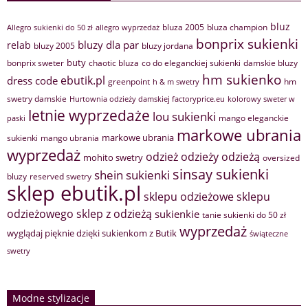
bluz
bluza 2005
bluza champion
Allegro sukienki do 50 zł
allegro wyprzedaż
bonprix sukienki
bluzy dla par
relab
bluzy 2005
bluzy jordana
buty
bonprix sweter
chaotic bluza
co do eleganckiej sukienki
damskie bluzy
hm sukienko
ebutik.pl
dress code
greenpoint
hm
h & m swetry
swetry damskie
Hurtownia odzieży damskiej factoryprice.eu
kolorowy sweter w
letnie wyprzedaże
lou sukienki
mango eleganckie
paski
markowe ubrania
markowe ubrania
sukienki
mango ubrania
wyprzedaż
odzież
odzieży
odzieżą
mohito swetry
oversized
sinsay sukienki
shein sukienki
bluzy
reserved swetry
sklep ebutik.pl
sklepu odzieżowe
sklepu
sklep z odzieżą
odzieżowego
sukienkie
tanie sukienki do 50 zł
wyprzedaż
wyglądaj pięknie dzięki sukienkom z Butik
świąteczne
swetry
Modne stylizacje