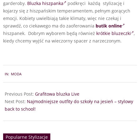
garderoby.
Bluzka hiszpanka
podkręci każdą stylizację i
kojarzy się z hiszpańskim temperamentem, pełnym gorących
emocji. Kobiety uwielbiają takie klimaty, więc nie czekaj i
sprawdź, co ciekawego ma do zaoferowania
butik online
hiszpanek. Dobrym wyborem będą również
krótkie bluzeczki
,
kiedy chcemy wyjść na wieczorny spacer z narzeczonym.
2024-
IN:
MODA
08-
12
Previous Post:
Grafitowa bluzka Live
Next Post:
Najmodniejsze outfity do szkoły na jesień – stylowy
back to school!
Popularne Stylizacje