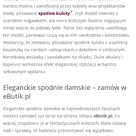
bardzo modne i uwielbiane przez kobiety oraz projektantów
mody, plisowane
spodnie kuloty
, czyli model również z
szerokimi nogawkami, ale nieco krótszym fasonie sięgającym
mniej więcej do połowy łydki. Panie bez wątpienia uwielbiają
ten model, ponieważ czują się w nim swobodnie i komfortowo.
Wystarczy, że zestawisz plisowane spodnie kulotu z asamitną
bluzeczką na cienkich ramiączkach z dekoltem V zdobionym
koronkową wstawką i sandałkami na słupku. Duże okulary i
kapelusz wzmocnią efekt eleganckiej stylizacji w bardzo
sekswonym wydaniu.
Eleganckie spodnie damskie – zamów w
eButik.pl
Eleganckie spodnie damskie w najmodniejszych fasonach
możesz zamówić już teraz na stronie sklepu
eButik.pl
. Co
więcej, znajdziesz je w fantastycznych kolorach, które ożywią
look i sprawią, że będziesz prezentować się wyjątkowo.