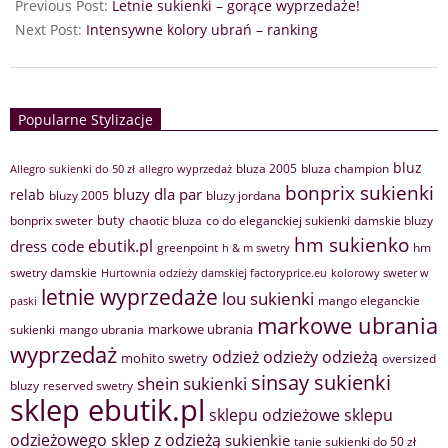
Previous Post:
Letnie sukienki – gorące wyprzedaże!
Next Post:
Intensywne kolory ubrań – ranking
Popularne Stylizacje
bluz
bluza 2005
bluza champion
Allegro sukienki do 50 zł
allegro wyprzedaż
bonprix sukienki
bluzy dla par
relab
bluzy 2005
bluzy jordana
buty
bonprix sweter
chaotic bluza
co do eleganckiej sukienki
damskie bluzy
hm sukienko
ebutik.pl
dress code
greenpoint
hm
h & m swetry
swetry damskie
Hurtownia odzieży damskiej factoryprice.eu
kolorowy sweter w
letnie wyprzedaże
lou sukienki
mango eleganckie
paski
markowe ubrania
markowe ubrania
sukienki
mango ubrania
wyprzedaż
odzież
odzieży
odzieżą
mohito swetry
oversized
sinsay sukienki
shein sukienki
bluzy
reserved swetry
sklep ebutik.pl
sklepu odzieżowe
sklepu
sklep z odzieżą
odzieżowego
sukienkie
tanie sukienki do 50 zł