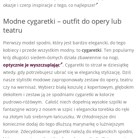
okazje i czerp inspiracje z tego, co najlepsze!
Modne cygaretki – outfit do opery lub
teatru
Pierwszy model spodni, który jest bardzo elegancki, do tego
kobiecy i przede wszystkim modny, to
cygaretki
. Ten popularny
krój długości siedem-ósmych działa zbawiennie na nogi,
optycznie je wyszczuplając
. Cygaretki to strzał w dziesiątkę
wtedy, gdy potrzebujesz ubrać się w elegancką stylizację. Dziś
nasze stylistki modowe zaproponowały zestaw do opery, teatru
czy na wernisaż. Wybierz białą koszulę z kopertowym, głębokim
dekoltem i zestaw ją ze spodniami cygaretki w kolorze
pudrowo-różówym. Całość niech dopełnią wysokie szpilki w
fantazyjne wzory z nosem w szpic i elegancka torebka do ręki
na złotym lub srebrnym łańcuszku. W chłodniejsze dni
koniecznie dodaj do tego dłuższą marynarkę o luźniejszym
fasonie. Zdecydowanie cygaretki należą do eleganckich spodni,