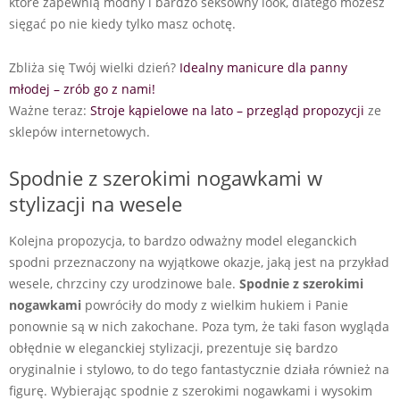
które zapewnią modny i bardzo seksowny look, dlatego możesz
sięgać po nie kiedy tylko masz ochotę.
Zbliża się Twój wielki dzień?
Idealny manicure dla panny
młodej – zrób go z nami!
Ważne teraz:
Stroje kąpielowe na lato – przegląd propozycji
ze
sklepów internetowych.
Spodnie z szerokimi nogawkami w
stylizacji na wesele
Kolejna propozycja, to bardzo odważny model eleganckich
spodni przeznaczony na wyjątkowe okazje, jaką jest na przykład
wesele, chrzciny czy urodzinowe bale.
Spodnie z szerokimi
nogawkami
powróciły do mody z wielkim hukiem i Panie
ponownie są w nich zakochane. Poza tym, że taki fason wygląda
obłędnie w eleganckiej stylizacji, prezentuje się bardzo
oryginalnie i stylowo, to do tego fantastycznie działa również na
figurę. Wybierając spodnie z szerokimi nogawkami i wysokim