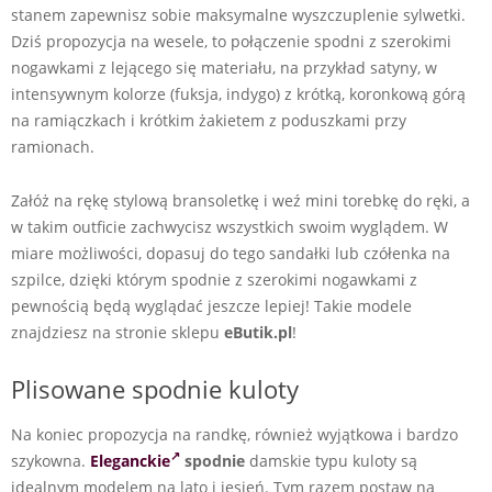
stanem zapewnisz sobie maksymalne wyszczuplenie sylwetki.
Dziś propozycja na wesele, to połączenie spodni z szerokimi
nogawkami z lejącego się materiału, na przykład satyny, w
intensywnym kolorze (fuksja, indygo) z krótką, koronkową górą
na ramiączkach i krótkim żakietem z poduszkami przy
ramionach.
Załóż na rękę stylową bransoletkę i weź mini torebkę do ręki, a
w takim outficie zachwycisz wszystkich swoim wyglądem. W
miare możliwości, dopasuj do tego sandałki lub czółenka na
szpilce, dzięki którym spodnie z szerokimi nogawkami z
pewnością będą wyglądać jeszcze lepiej! Takie modele
znajdziesz na stronie sklepu
eButik.pl
!
Plisowane spodnie kuloty
Na koniec propozycja na randkę, również wyjątkowa i bardzo
szykowna.
Eleganckie
spodnie
damskie typu kuloty są
idealnym modelem na lato i jesień. Tym razem postaw na