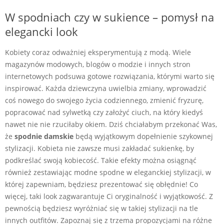
W spodniach czy w sukience – pomysł na
elegancki look
Kobiety coraz odważniej eksperymentują z modą. Wiele
magazynów modowych, blogów o modzie i innych stron
internetowych podsuwa gotowe rozwiązania, którymi warto się
inspirować. Każda dziewczyna uwielbia zmiany, wprowadzić
coś nowego do swojego życia codziennego, zmienić fryzurę,
popracować nad sylwetką czy założyć ciuch, na który kiedyś
nawet nie nie rzuciłaby okiem. Dziś chciałabym przekonać Was,
że
spodnie
damskie
będą wyjątkowym dopełnienie szykownej
stylizacji. Kobieta nie zawsze musi zakładać sukienkę, by
podkreślać swoją kobiecość. Takie efekty można osiągnąć
również zestawiając modne spodne w eleganckiej stylizacji, w
której zapewniam, będziesz prezentować się obłędnie! Co
więcej, taki look zagwarantuje Ci oryginalność i wyjątkowość. Z
pewnością będziesz wyróżniać się w takiej stylizacji na tle
innych outfitów. Zapoznaj się z trzema propozycjami na różne