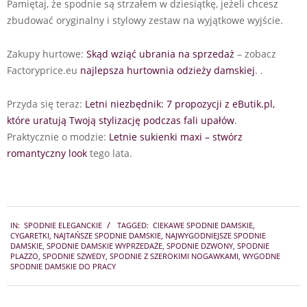
Pamiętaj, że spodnie są strzałem w dziesiątkę, jeżeli chcesz
zbudować oryginalny i stylowy zestaw na wyjątkowe wyjście.
Zakupy hurtowe:
Skąd wziąć ubrania na sprzedaż
– zobacz
Factoryprice.eu
najlepsza hurtownia odzieży damskiej
. .
Przyda się teraz:
Letni niezbędnik: 7 propozycji z eButik.pl,
które uratują Twoją stylizację podczas fali upałów
.
Praktycznie o modzie:
Letnie sukienki maxi – stwórz
romantyczny look
tego lata.
2025-
IN:
SPODNIE ELEGANCKIE
TAGGED:
CIEKAWE SPODNIE DAMSKIE
,
08-
CYGARETKI
,
NAJTAŃSZE SPODNIE DAMSKIE
,
NAJWYGODNIEJSZE SPODNIE
16
DAMSKIE
,
SPODNIE DAMSKIE WYPRZEDAŻE
,
SPODNIE DZWONY
,
SPODNIE
PLAZZO
,
SPODNIE SZWEDY
,
SPODNIE Z SZEROKIMI NOGAWKAMI
,
WYGODNE
SPODNIE DAMSKIE DO PRACY