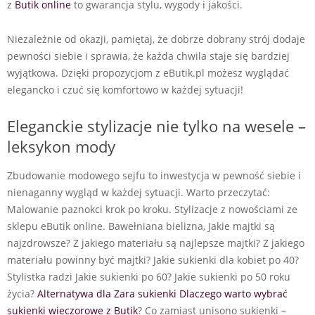
z
Butik online
to gwarancja stylu, wygody i jakości.
Niezależnie od okazji, pamiętaj, że dobrze dobrany strój dodaje
pewności siebie i sprawia, że każda chwila staje się bardziej
wyjątkowa. Dzięki propozycjom z eButik.pl możesz wyglądać
elegancko i czuć się komfortowo w każdej sytuacji!
Eleganckie stylizacje nie tylko na wesele –
leksykon mody
Zbudowanie modowego sejfu to inwestycja w pewność siebie i
nienaganny wygląd w każdej sytuacji. Warto przeczytać:
Malowanie paznokci krok po kroku. Stylizacje z nowościami ze
sklepu eButik online. Bawełniana bielizna, Jakie majtki są
najzdrowsze? Z jakiego materiału są najlepsze majtki? Z jakiego
materiału powinny być majtki? Jakie sukienki dla kobiet po 40?
Stylistka radzi Jakie sukienki po 60? Jakie sukienki po 50 roku
życia?
Alternatywa dla Zara sukienki Dlaczego warto wybrać
sukienki wieczorowe z Butik
? Co zamiast unisono sukienki –