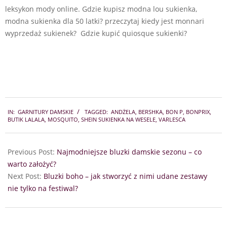
leksykon mody online. Gdzie kupisz modna lou sukienka,
modna sukienka dla 50 latki? przeczytaj kiedy jest monnari
wyprzedaż sukienek? Gdzie kupić quiosque sukienki?
2026-
IN:
GARNITURY DAMSKIE
TAGGED:
ANDŻELA
,
BERSHKA
,
BON P
,
BONPRIX
,
03-
BUTIK LALALA
,
MOSQUITO
,
SHEIN SUKIENKA NA WESELE
,
VARLESCA
31
Previous Post:
Najmodniejsze bluzki damskie sezonu – co
warto założyć?
Next Post:
Bluzki boho – jak stworzyć z nimi udane zestawy
nie tylko na festiwal?