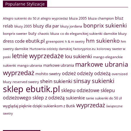
Popularne Stylizacje
bluz
bluza 2005
bluza champion
Allegro sukienki do 50 zł
allegro wyprzedaż
bonprix sukienki
bluzy dla par
relab
bluzy 2005
bluzy jordana
buty
bonprix sweter
chaotic bluza
co do eleganckiej sukienki
damskie bluzy
hm sukienko
ebutik.pl
dress code
greenpoint
hm
h & m swetry
swetry damskie
Hurtownia odzieży damskiej factoryprice.eu
kolorowy sweter w
letnie wyprzedaże
lou sukienki
mango eleganckie
paski
markowe ubrania
markowe ubrania
sukienki
mango ubrania
wyprzedaż
odzież
odzieży
odzieżą
mohito swetry
oversized
sinsay sukienki
shein sukienki
bluzy
reserved swetry
sklep ebutik.pl
sklepu odzieżowe
sklepu
sklep z odzieżą
odzieżowego
sukienkie
tanie sukienki do 50 zł
wyprzedaż
wyglądaj pięknie dzięki sukienkom z Butik
świąteczne
swetry