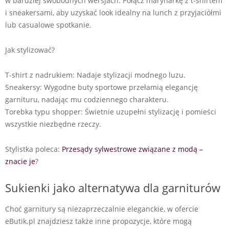
w bardziej swobodnych wersjach. Połącz marynarkę z t-shirtem
i sneakersami, aby uzyskać look idealny na lunch z przyjaciółmi
lub casualowe spotkanie.
Jak stylizować?
T-shirt z nadrukiem: Nadaje stylizacji modnego luzu.
Sneakersy: Wygodne buty sportowe przełamią elegancję
garnituru, nadając mu codziennego charakteru.
Torebka typu shopper: Świetnie uzupełni stylizację i pomieści
wszystkie niezbędne rzeczy.
Stylistka poleca:
Przesądy sylwestrowe związane z modą –
znacie je
?
Sukienki jako alternatywa dla garniturów
Choć garnitury są niezaprzeczalnie eleganckie, w ofercie
eButik.pl znajdziesz także inne propozycje, które mogą