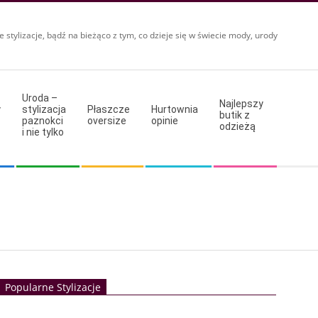
e stylizacje, bądź na bieżąco z tym, co dzieje się w świecie mody, urody
Uroda –
Najlepszy
y
stylizacja
Płaszcze
Hurtownia
butik z
paznokci
oversize
opinie
odzieżą
i nie tylko
Popularne Stylizacje