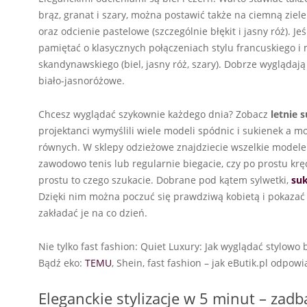
brąz, granat i szary, można postawić także na ciemną zie
oraz odcienie pastelowe (szczególnie błękit i jasny róż). J
pamiętać o klasycznych połączeniach stylu francuskiego i m
skandynawskiego (biel, jasny róż, szary). Dobrze wyglądaj
biało-jasnoróżowe.
Chcesz wyglądać szykownie każdego dnia? Zobacz
letnie 
projektanci wymyślili wiele modeli spódnic i sukienek a m
równych. W sklepy odzieżowe znajdziecie wszelkie modele 
zawodowo tenis lub regularnie biegacie, czy po prostu krę
prostu to czego szukacie. Dobrane pod kątem sylwetki,
suk
Dzięki nim można poczuć się prawdziwą kobietą i pokazać 
zakładać je na co dzień.
Nie tylko fast fashion: Quiet Luxury: Jak wyglądać stylow
Bądź eko:
TEMU
, Shein, fast fashion – jak eButik.pl odpo
Eleganckie stylizacje w 5 minut – zadb