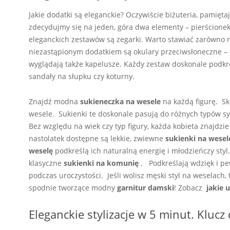
Jakie dodatki są eleganckie? Oczywiście biżuteria, pamiętaj
zdecydujmy się na jeden, góra dwa elementy – pierścionek
eleganckich zestawów są zegarki. Warto stawiać zarówno n
niezastąpionym dodatkiem są okulary przeciwsłoneczne – p
wyglądają także kapelusze. Każdy zestaw doskonale podkreś
sandały na słupku czy koturny.
Znajdź modna
sukieneczka na wesele
na każdą figurę. S
wesele. Sukienki te doskonale pasują do różnych typów 
Bez względu na wiek czy typ figury, każda kobieta znajdzie
nastolatek dostępne są lekkie, zwiewne
sukienki na wesel
weselę
podkreślą ich naturalną energię i młodzieńczy styl.
klasyczne
sukienki na komunię
.
Podkreślają wdzięk i pe
podczas uroczystości. Jeśli wolisz męski styl na weselac
spodnie tworzące modny
garnitur damski
! Zobacz
jakie 
Eleganckie stylizacje w 5 minut. Klucz