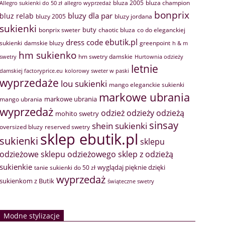
bluza 2005
bluza champion
Allegro sukienki do 50 zł
allegro wyprzedaż
bonprix
bluzy dla par
bluz relab
bluzy 2005
bluzy jordana
sukienki
buty
bonprix sweter
chaotic bluza
co do eleganckiej
ebutik.pl
dress code
sukienki
greenpoint
damskie bluzy
h & m
hm sukienko
hm swetry damskie
swetry
Hurtownia odzieży
letnie
damskiej factoryprice.eu
kolorowy sweter w paski
wyprzedaże
lou sukienki
mango eleganckie sukienki
markowe ubrania
markowe ubrania
mango ubrania
wyprzedaż
odzież
odzieży
odzieżą
mohito swetry
sinsay
shein sukienki
oversized bluzy
reserved swetry
sklep ebutik.pl
sukienki
sklepu
sklep z odzieżą
odzieżowe
sklepu odzieżowego
sukienkie
wyglądaj pięknie dzięki
tanie sukienki do 50 zł
wyprzedaż
sukienkom z Butik
świąteczne swetry
Modne stylizacje