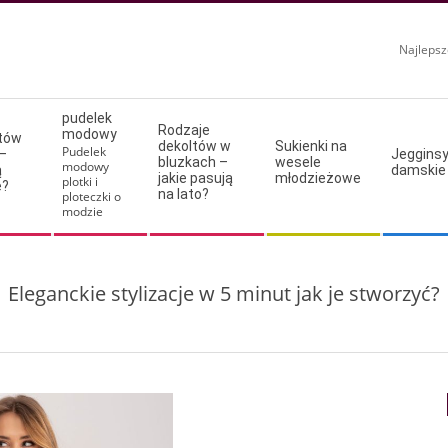
Najlepsz
pudelek
Rodzaje
modowy
ltów
dekoltów w
Sukienki na
Pudelek
–
Jeggins
bluzkach –
wesele
modowy
ą
damskie
jakie pasują
młodzieżowe
plotki i
e?
na lato?
ploteczki o
modzie
Eleganckie stylizacje w 5 minut jak je stworzyć?