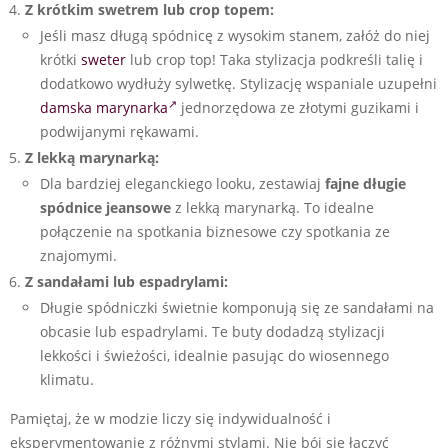
Z krótkim swetrem lub crop topem:
Jeśli masz długą spódnicę z wysokim stanem, załóż do niej
krótki
sweter
lub crop top! Taka stylizacja podkreśli talię i
dodatkowo wydłuży sylwetkę. Stylizację wspaniale uzupełni
damska marynarka
jednorzędowa ze złotymi guzikami i
podwijanymi rękawami.
Z lekką marynarką:
Dla bardziej eleganckiego looku, zestawiaj
fajne długie
spódnice jeansowe
z lekką marynarką. To idealne
połączenie na spotkania biznesowe czy spotkania ze
znajomymi.
Z sandałami lub espadrylami:
Długie spódniczki świetnie komponują się ze sandałami na
obcasie lub espadrylami. Te buty dodadzą stylizacji
lekkości i świeżości, idealnie pasując do wiosennego
klimatu.
Pamiętaj, że w modzie liczy się indywidualność i
eksperymentowanie z różnymi stylami. Nie bój się łączyć