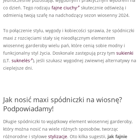
jednocześnie pozostając wygodnym i praktycznym wyborem na
co dzień. Tego rodzaju
fajne ciuchy
skutecznie odświeżą i
odmienią twoją szafę na nadchodzący sezon wiosenny 2024.
To połączenie stylu, wygody i kobiecości sprawia, że spódniczki
maxi z rozcięciami stały się nieodłącznym elementem
wiosennej garderoby wielu pań, które cenią sobie modny i
funkcjonalny styl życia. Doskonale zastępują przy tym
sukienki
(LT.
suknelės
), jeśli szukasz wygodnej zwiewnej alternatywy na
cieplejsze dni.
Jak nosić maxi spódniczki na wiosnę?
Podpowiadamy!
Długie spódniczki to wyjątkowy element wiosennej garderoby,
który można nosić na wiele różnych sposobów, tworząc
różnorodne i stylowe
stylizacje
. Oto kilka sugestii,
jak fajnie