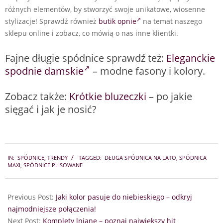
różnych elementów, by stworzyć swoje unikatowe, wiosenne
stylizacje! Sprawdź również
butik opnie
na temat naszego
sklepu online i zobacz, co mówią o nas inne klientki.
Fajne długie spódnice sprawdź też:
Eleganckie
spodnie damskie
– modne fasony i kolory.
Zobacz także:
Krótkie bluzeczki
– po jakie
sięgać i jak je nosić?
2024-
IN:
SPÓDNICE
,
TRENDY
TAGGED:
DŁUGA SPÓDNICA NA LATO
,
SPÓDNICA
02-
MAXI
,
SPÓDNICE PLISOWANE
23
Previous Post:
Jaki kolor pasuje do niebieskiego – odkryj
najmodniejsze połączenia!
Next Post:
Komplety lniane – poznaj największy hit