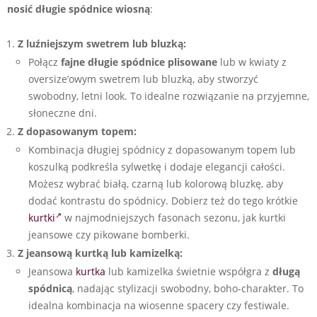
nosić długie spódnice wiosną
:
Z luźniejszym swetrem lub bluzką:
Połącz
fajne długie spódnice
plisowane
lub w kwiaty z
oversize’owym swetrem lub bluzką, aby stworzyć
swobodny, letni look. To idealne rozwiązanie na przyjemne,
słoneczne dni.
Z dopasowanym topem:
Kombinacja długiej spódnicy z dopasowanym topem lub
koszulką podkreśla sylwetkę i dodaje elegancji całości.
Możesz wybrać białą, czarną lub kolorową bluzkę, aby
dodać kontrastu do spódnicy. Dobierz też do tego krótkie
kurtki
w najmodniejszych fasonach sezonu, jak kurtki
jeansowe czy pikowane bomberki.
Z jeansową kurtką lub kamizelką:
Jeansowa
kurtka
lub kamizelka świetnie współgra z
długą
spódnicą
, nadając stylizacji swobodny, boho-charakter. To
idealna kombinacja na wiosenne spacery czy festiwale.