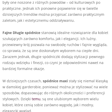
były one noszone z różnych powodów – od kulturowych po
praktyczne. Jednak ich ponowne pojawienie się w świetle
dzisiejszych trendów można przypisać zarówno praktycznym
zaletom, jak i estetycznemu oddziaływaniu.
Fajne Długie spódnice
stanowią idealne rozwiązanie dla kobiet
szukających zarówno komfortu, jak i elegancji. Ich luźny,
przewiewny krój pozwala na swobodę ruchów i fajnie wygląda,
co sprawia, że są one doskonałym wyborem na ciepłe dni.
Zarazem jednak, długie spódniczki dodają stylizacji pewnego
rodzaju wdzięku i finezji, co czyni je odpowiednimi nawet na
bardziej formalne okazje.
W dzisiejszych czasach,
spódnice maxi
stały się niemal klasyką
w damskiej garderobie, ponieważ można je stylizować na wiele
sposobów, dopasowując do różnych okoliczności i preferencji
stylowych. Dzięki
temu
, są one ulubionym wyborem wielu
kobiet, które cenią sobie zarówno wygodę, jak i modny,
elegancki wygląd.