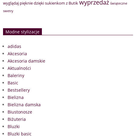
wyprzedaż
wyglądaj pięknie dzięki sukienkom z Butik
świąteczne
swetry
Modne stylizacje
adidas
Akcesoria
Akcesoria damskie
Aktualności
Baleriny
Basic
Bestsellery
Bielizna
Bielizna damska
Biustonosze
Biżuteria
Bluzki
Bluzki basic