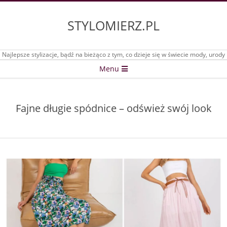
Skip
to
STYLOMIERZ.PL
content
Najlepsze stylizacje, bądź na bieżąco z tym, co dzieje się w świecie mody, urody
Secondary
Menu
Navigation
Menu
Fajne długie spódnice – odśwież swój look