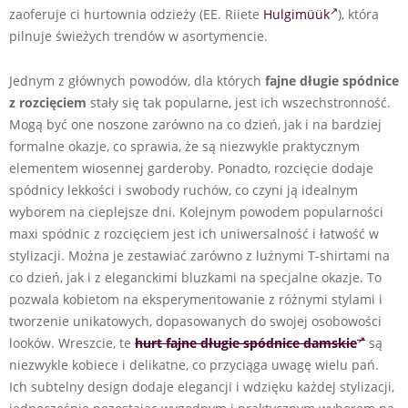
zaoferuje ci hurtownia odzieży (EE. Riiete
Hulgimüük
), która
pilnuje świeżych trendów w asortymencie.
Jednym z głównych powodów, dla których
fajne długie spódnice
z rozcięciem
stały się tak popularne, jest ich wszechstronność.
Mogą być one noszone zarówno na co dzień, jak i na bardziej
formalne okazje, co sprawia, że są niezwykle praktycznym
elementem wiosennej garderoby. Ponadto, rozcięcie dodaje
spódnicy lekkości i swobody ruchów, co czyni ją idealnym
wyborem na cieplejsze dni. Kolejnym powodem popularności
maxi spódnic z rozcięciem jest ich uniwersalność i łatwość w
stylizacji. Można je zestawiać zarówno z luźnymi T-shirtami na
co dzień, jak i z eleganckimi bluzkami na specjalne okazje. To
pozwala kobietom na eksperymentowanie z różnymi stylami i
tworzenie unikatowych, dopasowanych do swojej osobowości
looków. Wreszcie, te
hurt
fajne długie spódnice damskie
są
niezwykle kobiece i delikatne, co przyciąga uwagę wielu pań.
Ich subtelny design dodaje elegancji i wdzięku każdej stylizacji,