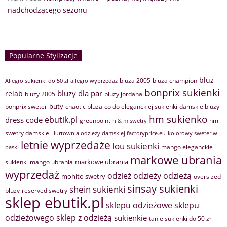
nadchodzącego sezonu
Popularne Stylizacje
bluz
bluza 2005
bluza champion
Allegro sukienki do 50 zł
allegro wyprzedaż
bonprix sukienki
bluzy dla par
relab
bluzy 2005
bluzy jordana
buty
bonprix sweter
chaotic bluza
co do eleganckiej sukienki
damskie bluzy
hm sukienko
ebutik.pl
dress code
greenpoint
hm
h & m swetry
swetry damskie
Hurtownia odzieży damskiej factoryprice.eu
kolorowy sweter w
letnie wyprzedaże
lou sukienki
mango eleganckie
paski
markowe ubrania
markowe ubrania
sukienki
mango ubrania
wyprzedaż
odzież
odzieży
odzieżą
mohito swetry
oversized
sinsay sukienki
shein sukienki
bluzy
reserved swetry
sklep ebutik.pl
sklepu odzieżowe
sklepu
sklep z odzieżą
odzieżowego
sukienkie
tanie sukienki do 50 zł