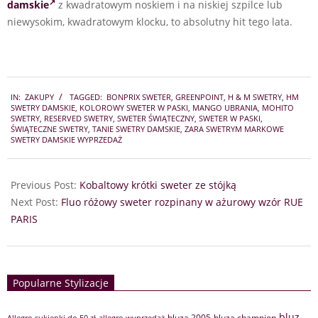
damskie
z kwadratowym noskiem i na niskiej szpilce lub
niewysokim, kwadratowym klocku, to absolutny hit tego lata.
2025-
IN:
ZAKUPY
TAGGED:
BONPRIX SWETER
,
GREENPOINT
,
H & M SWETRY
,
HM
11-
SWETRY DAMSKIE
,
KOLOROWY SWETER W PASKI
,
MANGO UBRANIA
,
MOHITO
06
SWETRY
,
RESERVED SWETRY
,
SWETER ŚWIĄTECZNY
,
SWETER W PASKI
,
ŚWIĄTECZNE SWETRY
,
TANIE SWETRY DAMSKIE
,
ZARA SWETRYM MARKOWE
SWETRY DAMSKIE WYPRZEDAŻ
Previous Post:
Kobaltowy krótki sweter ze stójką
Next Post:
Fluo różowy sweter rozpinany w ażurowy wzór RUE
PARIS
Popularne Stylizacje
bluz
bluza 2005
bluza champion
Allegro sukienki do 50 zł