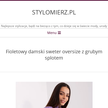
Skip
to
STYLOMIERZ.PL
content
Najlepsze stylizacje, bądź na bieżąco z tym, co dzieje się w świecie mody, urody
Secondary
Menu
Navigation
Menu
Fioletowy damski sweter oversize z grubym
splotem