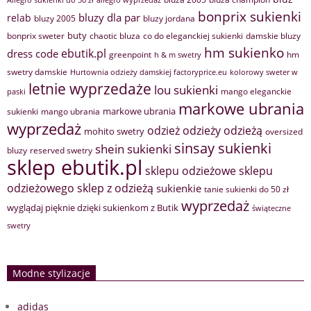
allegro wyprzedaż
bonprix sukienki
bluzy dla par
relab
bluzy 2005
bluzy jordana
buty
bonprix sweter
chaotic bluza
co do eleganckiej sukienki
damskie bluzy
hm sukienko
ebutik.pl
dress code
greenpoint
hm
h & m swetry
swetry damskie
Hurtownia odzieży damskiej factoryprice.eu
kolorowy sweter w
letnie wyprzedaże
lou sukienki
mango eleganckie
paski
markowe ubrania
markowe ubrania
sukienki
mango ubrania
wyprzedaż
odzież
odzieży
odzieżą
mohito swetry
oversized
sinsay sukienki
shein sukienki
bluzy
reserved swetry
sklep ebutik.pl
sklepu odzieżowe
sklepu
sklep z odzieżą
odzieżowego
sukienkie
tanie sukienki do 50 zł
wyprzedaż
wyglądaj pięknie dzięki sukienkom z Butik
świąteczne
swetry
Modne stylizacje
adidas