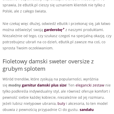
sprawia, że eButik.pl cieszy się uznaniem klientek nie tylko z
Polski, ale z całego świata.
Nie czekaj więc dłużej, odwiedź eButik i przekonaj się, jak łatwo
można odświeżyć swoją
garderobę
z naszymi produktami.
Niezależnie od tego, czy szukasz czegoś na specjalną okazję, czy
potrzebujesz ubrań na co dzień, eButik.pl zawsze ma coś, co
sprosta Twoim oczekiwaniom.
Fioletowy damski sweter oversize z
grubym splotem
Wśród trendów, które zyskują na popularności, wyróżnia
się
modny
garnitur damski plus size
! Ten
elegancki zestaw
nie
tylko podkreśla indywidualny styl, ale również oferuje komfort i
pewność siebie każdej kobiecie, niezależnie od jej rozmiaru.
Jeżeli lubisz nietypowe ubrania,
buty
i akcesoria, to ten model
obuwia z pewnością przypadnie Ci do gustu.
sandału