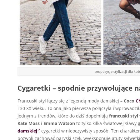
propozycje stylizacji dla ko
Cygaretki – spodnie przywołujące n
Francuski styl łączy się z legendą mody damskiej –
Coco
C
i 30 XX wieku. To ona jako pierwsza połączyła i wprowadz
Jednym z trendów, które do dziś dopełniają
francuski sty
Kate Moss
i
Emma Watson
to tylko kilka światowej sławy 
damskiej
cygaretki w nieoczywisty sposób. Ten charakte
pozwoli zachować paryski szyk, wyeksponuje atuty sylwetk