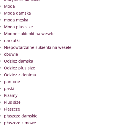
Moda
Moda damska
moda męska
Moda plus size
Modne sukienki na wesele
narzutki
Niepowtarzalne sukienki na wesele
obuwie
Odzież damska
Odzież plus size
Odzież z denimu
pantone
paski
Piżamy
Plus size
Płaszcze
płaszcze damskie
płaszcze zimowe