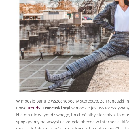
W modzie panuje wszechobecny stereotyp, że Francuzki ma
nowe
trendy
.
Francuski styl
w modzie jest wykorzystywany 
Nie ma nic w tym dziwnego, bo choć niby stereotyp, to mus
spoglądamy na wszystkie zdjęcia obecne w Internecie, które
musisz już dłużej czuć się zazdrosna, bo pokażemy Ci, jak