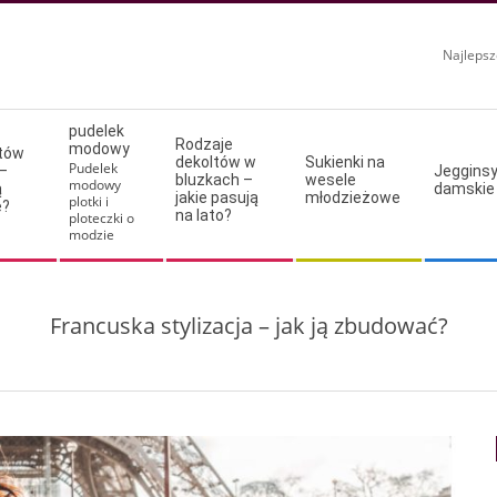
Najlepsz
pudelek
Rodzaje
modowy
ltów
dekoltów w
Sukienki na
Pudelek
–
Jeggins
bluzkach –
wesele
modowy
ą
damskie
jakie pasują
młodzieżowe
plotki i
e?
na lato?
ploteczki o
modzie
Francuska stylizacja – jak ją zbudować?