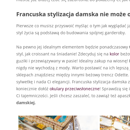
Francuska stylizacja damska nie może o
Pierwsze co musisz przyswoić myśląc o tym jak wyglądać ja
styl życia są podstawą do budowania spójnej garderoby.
Na pewno jej idealnym elementem będzie ponadczasowy
styl, jak croissant na śniadanie! Zdecyduj się na
kolor
beżow
guziki i przewiązywany w pasie! Idealny zakup na wiosnę!
nigdy nie wychodzą z mody. Warto postawić na ich lepszą 
sklepach
znajdziesz między innymi beżowy trencz Odette. 
sylwetkę i nada Ci elegancji. Francuska stylizacja damska
koniecznie dołóż
okulary przeciwsłoneczne
! Sprawdzą się 
Ci tajemniczości. Jeśli chcesz zaszaleć, to zawiąż też apa
damskiej.