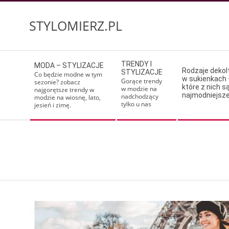
Skip
to
STYLOMIERZ.PL
content
Secondary
TRENDY I
MODA – STYLIZACJE
Navigation
Rodzaje deko
STYLIZACJE
Co będzie modne w tym
w sukienkach 
Menu
Gorące trendy
sezonie? zobacz
które z nich s
w modzie na
najgorętsze trendy w
najmodniejsz
nadchodzący
modzie na wiosnę, lato,
tylko u nas
jesień i zimę.