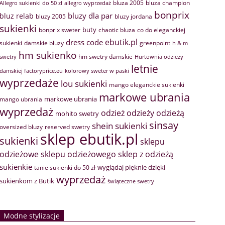
bluza 2005
bluza champion
Allegro sukienki do 50 zł
allegro wyprzedaż
bonprix
bluzy dla par
bluz relab
bluzy 2005
bluzy jordana
sukienki
buty
bonprix sweter
chaotic bluza
co do eleganckiej
ebutik.pl
dress code
sukienki
greenpoint
damskie bluzy
h & m
hm sukienko
hm swetry damskie
swetry
Hurtownia odzieży
letnie
damskiej factoryprice.eu
kolorowy sweter w paski
wyprzedaże
lou sukienki
mango eleganckie sukienki
markowe ubrania
markowe ubrania
mango ubrania
wyprzedaż
odzież
odzieży
odzieżą
mohito swetry
sinsay
shein sukienki
oversized bluzy
reserved swetry
sklep ebutik.pl
sukienki
sklepu
sklep z odzieżą
odzieżowe
sklepu odzieżowego
sukienkie
wyglądaj pięknie dzięki
tanie sukienki do 50 zł
wyprzedaż
sukienkom z Butik
świąteczne swetry
Modne stylizacje