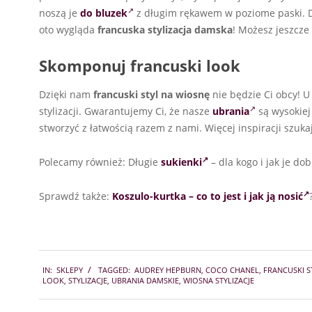
noszą je
do bluzek
z długim rękawem w poziome paski. D
oto wygląda
francuska stylizacja damska
! Możesz jeszcze
Skomponuj francuski look
Dzięki nam
francuski styl na wiosnę
nie będzie Ci obcy! 
stylizacji. Gwarantujemy Ci, że nasze
ubrania
są wysokiej 
stworzyć z łatwością razem z nami. Więcej inspiracji szuk
Polecamy również: Długie
sukienki
– dla kogo i jak je do
Sprawdź także:
Koszulo-kurtka – co to jest i jak ją nosić
2025-
IN:
SKLEPY
TAGGED:
AUDREY HEPBURN
,
COCO CHANEL
,
FRANCUSKI S
03-
LOOK
,
STYLIZACJE
,
UBRANIA DAMSKIE
,
WIOSNA STYLIZACJE
03