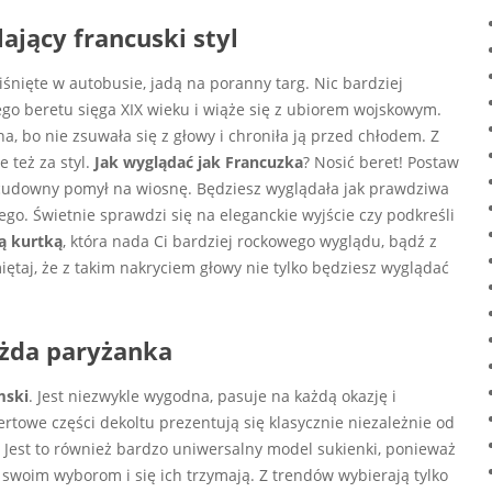
ający francuski styl
ciśnięte w autobusie, jadą na poranny targ. Nic bardziej
ego beretu sięga XIX wieku i wiąże się z ubiorem wojskowym.
, bo nie zsuwała się z głowy i chroniła ją przed chłodem. Z
 też za styl.
Jak wyglądać jak Francuzka
? Nosić beret! Postaw
o cudowny pomył na wiosnę. Będziesz wyglądała jak prawdziwa
ego. Świetnie sprawdzi się na eleganckie wyjście czy podkreśli
ą kurtką
, która nada Ci bardziej rockowego wyglądu, bądź z
ętaj, że z takim nakryciem głowy nie tylko będziesz wyglądać
ażda paryżanka
mski
. Jest niezwykle wygodna, pasuje na każdą okazję i
rtowe części dekoltu prezentują się klasycznie niezależnie od
 Jest to również bardzo uniwersalny model sukienki, ponieważ
 swoim wyborom i się ich trzymają. Z trendów wybierają tylko