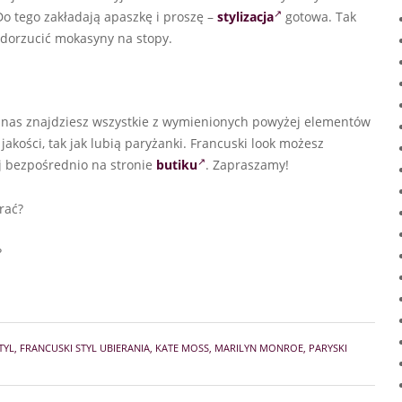
o tego zakładają apaszkę i proszę –
stylizacja
gotowa. Tak
 dorzucić mokasyny na stopy.
U nas znajdziesz wszystkie z wymienionych powyżej elementów
jakości, tak jak lubią paryżanki. Francuski look możesz
aj bezpośrednio na stronie
butiku
. Zapraszamy!
brać?
?
TYL
,
FRANCUSKI STYL UBIERANIA
,
KATE MOSS
,
MARILYN MONROE
,
PARYSKI