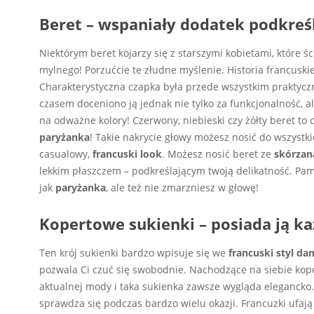
Beret – wspaniały dodatek podkreśl
Niektórym beret kojarzy się z starszymi kobietami, które ś
mylnego! Porzućcie te złudne myślenie. Historia francuski
Charakterystyczna czapka była przede wszystkim praktyczna
czasem doceniono ją jednak nie tylko za funkcjonalność, ale
na odważne kolory! Czerwony, niebieski czy żółty beret t
paryżanka
! Takie nakrycie głowy możesz nosić do wszystki
casualowy,
francuski look
. Możesz nosić beret ze
skórzan
lekkim płaszczem – podkreślającym twoją delikatność. Pami
jak
paryżanka
, ale też nie zmarzniesz w głowę!
Kopertowe sukienki – posiada ją k
Ten krój sukienki bardzo wpisuje się we
francuski styl da
pozwala Ci czuć się swobodnie. Nachodzące na siebie kope
aktualnej mody i taka sukienka zawsze wygląda elegancko.
sprawdza się podczas bardzo wielu okazji. Francuzki ufają