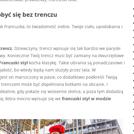
być się bez trenczu
k Francuzka, to świadomość siebie. Twoje ciało, upodobania i
trencz
. Dziewczyny, trencz wpisuje się tak bardzo we paryski
y. Koniecznie Twój trencz musi być zamiany na dwurzędowe
Francuski styl
kocha klasykę. Takie ubrania są ponadczasowe i
jakość, bo wtedy będą nam służyły przez lata. W
Jest on marszczony w pasie, co dodatkowo podkreśli Twoją
 z trenczem może być dopełniona botkami na obcasie. I
idealnie, gdy pokaże się wiosenne słońce, a poza tym dodadzą
szkę, która mocno wpisuje się we
francuski styl w modzie