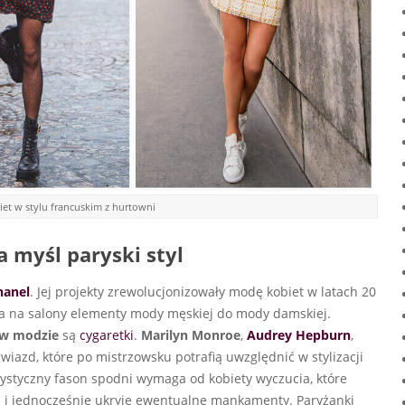
biet w stylu francuskim z hurtowni
a myśl paryski styl
hanel
. Jej projekty zrewolucjonizowały modę kobiet w latach 20
iła na salony elementy mody męskiej do mody damskiej.
l w modzie
są
cygaretki
.
Marilyn Monroe
,
Audrey Hepburn
,
gwiazd, które po mistrzowsku potrafią uwzględnić w stylizacji
rystyczny fason spodni wymaga od kobiety wyczucia, które
i i jednocześnie ukryje ewentualne mankamenty. Paryżanki