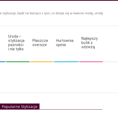
e stylizacje, bądź na bieżąco z tym, co dzieje się w świecie mody, urody
Uroda –
Najlepszy
y
stylizacja
Płaszcze
Hurtownia
butik z
paznokci
oversize
opinie
odzieżą
i nie tylko
Popularne Stylizacje