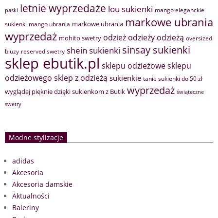
letnie wyprzedaże
lou sukienki
mango eleganckie
paski
markowe ubrania
markowe ubrania
sukienki
mango ubrania
wyprzedaż
odzież
odzieży
odzieżą
mohito swetry
oversized
sinsay sukienki
shein sukienki
bluzy
reserved swetry
sklep ebutik.pl
sklepu odzieżowe
sklepu
sklep z odzieżą
odzieżowego
sukienkie
tanie sukienki do 50 zł
wyprzedaż
wyglądaj pięknie dzięki sukienkom z Butik
świąteczne
swetry
Modne stylizacje
adidas
Akcesoria
Akcesoria damskie
Aktualności
Baleriny