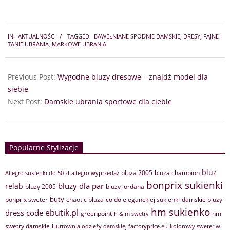
2024-
IN:
AKTUALNOŚCI
TAGGED:
BAWEŁNIANE SPODNIE DAMSKIE
,
DRESY
,
FAJNE I
10-
TANIE UBRANIA
,
MARKOWE UBRANIA
12
Previous Post:
Wygodne bluzy dresowe – znajdź model dla
siebie
Next Post:
Damskie ubrania sportowe dla ciebie
Popularne Stylizacje
bluz
bluza 2005
bluza champion
Allegro sukienki do 50 zł
allegro wyprzedaż
bonprix sukienki
bluzy dla par
relab
bluzy 2005
bluzy jordana
buty
bonprix sweter
chaotic bluza
co do eleganckiej sukienki
damskie bluzy
hm sukienko
ebutik.pl
dress code
greenpoint
hm
h & m swetry
swetry damskie
Hurtownia odzieży damskiej factoryprice.eu
kolorowy sweter w