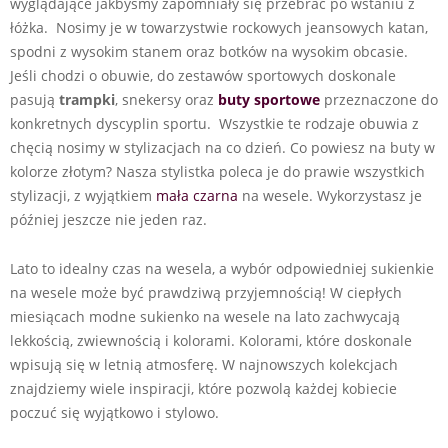
wyglądające jakbyśmy zapomniały się przebrać po wstaniu z
łóżka. Nosimy je w towarzystwie rockowych jeansowych katan,
spodni z wysokim stanem oraz botków na wysokim obcasie.
Jeśli chodzi o obuwie, do zestawów sportowych doskonale
pasują
trampki
, snekersy oraz
buty sportowe
przeznaczone do
konkretnych dyscyplin sportu. Wszystkie te rodzaje obuwia z
chęcią nosimy w stylizacjach na co dzień. Co powiesz na buty w
kolorze złotym? Nasza stylistka poleca je do prawie wszystkich
stylizacji, z wyjątkiem
mała czarna
na wesele. Wykorzystasz je
później jeszcze nie jeden raz.
Lato to idealny czas na wesela, a wybór odpowiedniej sukienkie
na wesele może być prawdziwą przyjemnością! W ciepłych
miesiącach modne sukienko na wesele na lato zachwycają
lekkością, zwiewnością i kolorami. Kolorami, które doskonale
wpisują się w letnią atmosferę. W najnowszych kolekcjach
znajdziemy wiele inspiracji, które pozwolą każdej kobiecie
poczuć się wyjątkowo i stylowo.