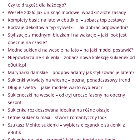
Czy to długość dla każdego?
Wesele 2026: Jak uniknąć modowej wpadki? Złote zasady
Komplety basic na lato w ebutik.pl – zobacz top zestawy
Rodzaje dekoltów a typ sylwetki – jak dobrać odpowiedni?
Stylizacje z modnymi bluzkami na wakacje – jaki look jest
obecnie na czasie?
Modne sukienki na wesele na lato – na jaki model postawić?
Niepowtarzalne sukienki – zobacz nową kolekcję sukienek od
eButik.pl
Marynarki damskie – podpowiadamy jak stylizować je latem?
Sukienki w kwiaty na wiosnę – poznaj ponadczasowy trend
Długie swetry – jakie modele warto wybierać?
Sukieneczki na wesele – odkryj urocze fasony na obecny
sezon!
Sukienka rozkloszowana idealna na różne okazje
Letnie sukienki maxi – stwórz romantyczny look
Szukasz Mohito sukienki – wybierz eleganckie sukienki z
eButik
Sukienka na lato – sprawdź jaki styl będzie na topie