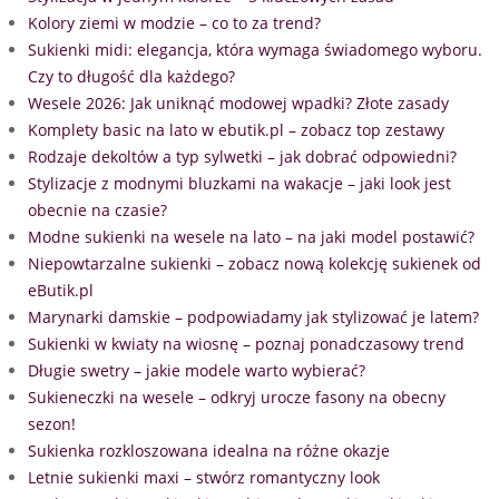
Kolory ziemi w modzie – co to za trend?
Sukienki midi: elegancja, która wymaga świadomego wyboru.
Czy to długość dla każdego?
Wesele 2026: Jak uniknąć modowej wpadki? Złote zasady
Komplety basic na lato w ebutik.pl – zobacz top zestawy
Rodzaje dekoltów a typ sylwetki – jak dobrać odpowiedni?
Stylizacje z modnymi bluzkami na wakacje – jaki look jest
obecnie na czasie?
Modne sukienki na wesele na lato – na jaki model postawić?
Niepowtarzalne sukienki – zobacz nową kolekcję sukienek od
eButik.pl
Marynarki damskie – podpowiadamy jak stylizować je latem?
Sukienki w kwiaty na wiosnę – poznaj ponadczasowy trend
Długie swetry – jakie modele warto wybierać?
Sukieneczki na wesele – odkryj urocze fasony na obecny
sezon!
Sukienka rozkloszowana idealna na różne okazje
Letnie sukienki maxi – stwórz romantyczny look