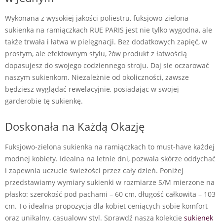
Wykonana z wysokiej jakości poliestru, fuksjowo-zielona
sukienka na ramiączkach RUE PARIS jest nie tylko wygodna, ale
także trwała i łatwa w pielęgnacji. Bez dodatkowych zapięć, w
prostym, ale efektownym stylu, ?ów produkt z łatwością
dopasujesz do swojego codziennego stroju. Daj sie oczarować
naszym sukienkom. Niezależnie od okoliczności, zawsze
będziesz wyglądać rewelacyjnie, posiadając w swojej
garderobie tę sukienkę.
Doskonała na Każdą Okazję
Fuksjowo-zielona sukienka na ramiączkach to must-have każdej
modnej kobiety. Idealna na letnie dni, pozwala skórze oddychać
i zapewnia uczucie świeżości przez cały dzień. Poniżej
przedstawiamy wymiary sukienki w rozmiarze S/M mierzone na
płasko: szerokość pod pachami – 60 cm, długość całkowita – 103
cm. To idealna propozycja dla kobiet ceniących sobie komfort
oraz unikalny, casualowy styl. Sprawdź naszą kolekcję
sukienek