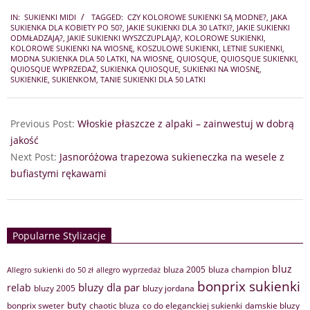
2024-
IN:
SUKIENKI MIDI
TAGGED:
CZY KOLOROWE SUKIENKI SĄ MODNE?
,
JAKA
06-
SUKIENKA DLA KOBIETY PO 50?
,
JAKIE SUKIENKI DLA 30 LATKI?
,
JAKIE SUKIENKI
17
ODMŁADZAJĄ?
,
JAKIE SUKIENKI WYSZCZUPLAJĄ?
,
KOLOROWE SUKIENKI
,
KOLOROWE SUKIENKI NA WIOSNĘ
,
KOSZULOWE SUKIENKI
,
LETNIE SUKIENKI
,
MODNA SUKIENKA DLA 50 LATKI
,
NA WIOSNĘ
,
QUIOSQUE
,
QUIOSQUE SUKIENKI
,
QUIOSQUE WYPRZEDAŻ
,
SUKIENKA QUIOSQUE
,
SUKIENKI NA WIOSNĘ
,
SUKIENKIE
,
SUKIENKOM
,
TANIE SUKIENKI DLA 50 LATKI
Previous Post:
Włoskie płaszcze z alpaki – zainwestuj w dobrą
jakość
Next Post:
Jasnoróżowa trapezowa sukieneczka na wesele z
bufiastymi rękawami
Popularne Stylizacje
bluz
bluza 2005
bluza champion
Allegro sukienki do 50 zł
allegro wyprzedaż
bonprix sukienki
bluzy dla par
relab
bluzy 2005
bluzy jordana
buty
bonprix sweter
chaotic bluza
co do eleganckiej sukienki
damskie bluzy