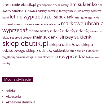
hm sukienko
ebutik.pl
dress code
greenpoint
hm
h & m swetry
swetry damskie
Hurtownia odzieży damskiej factoryprice.eu
kolorowy sweter w
letnie wyprzedaże
lou sukienki
mango eleganckie
paski
markowe ubrania
markowe ubrania
sukienki
mango ubrania
wyprzedaż
odzież
odzieży
odzieżą
mohito swetry
oversized
sinsay sukienki
shein sukienki
bluzy
reserved swetry
sklep ebutik.pl
sklepu odzieżowe
sklepu
sklep z odzieżą
odzieżowego
sukienkie
tanie sukienki do 50 zł
wyprzedaż
wyglądaj pięknie dzięki sukienkom z Butik
świąteczne
swetry
Modne stylizacje
adidas
Akcesoria
Akcesoria damskie