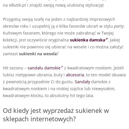
na eButik.pl i znajdź swoją nową ulubioną stylizację!
Przygotuj swoją szafę na jeden z najbardziej imprezowych
okresów roku i uzupełnij ją o kilka fasonów ubrań w stylu
party
.
Kultowym fasonem, którego nie może zabraknąć w Twojej
kolekcji, jest oczywiście oryginalna
sukienka damska
. Jakiej
sukienki nie powinno się ubierać na wesele i co można założyć
zamiast
sukienki na wesela
?
Hit sezonu –
sandału damskie
z kwadratowym noskiem. Jeżeli
lubisz nietypowe ubrania, buty i
akcesoria
, to ten model obuwia
z pewnością przypadnie Ci do gustu.
Sandały
damskie z
kwadratowym noskiem i na niskiej szpilce lub niewysokim,
kwadratowym klocku, to absolutny hit tego lata.
Od kiedy jest wyprzedaż sukienek w
sklepach internetowych?