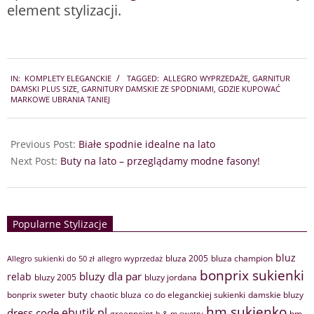
element stylizacji.
2026-
IN:
KOMPLETY ELEGANCKIE
TAGGED:
ALLEGRO WYPRZEDAŻE
,
GARNITUR
05-
DAMSKI PLUS SIZE
,
GARNITURY DAMSKIE ZE SPODNIAMI
,
GDZIE KUPOWAĆ
12
MARKOWE UBRANIA TANIEJ
Previous Post:
Białe spodnie idealne na lato
Next Post:
Buty na lato – przeglądamy modne fasony!
Popularne Stylizacje
bluz
bluza 2005
bluza champion
Allegro sukienki do 50 zł
allegro wyprzedaż
bonprix sukienki
bluzy dla par
relab
bluzy 2005
bluzy jordana
buty
bonprix sweter
chaotic bluza
co do eleganckiej sukienki
damskie bluzy
hm sukienko
ebutik.pl
dress code
greenpoint
hm
h & m swetry