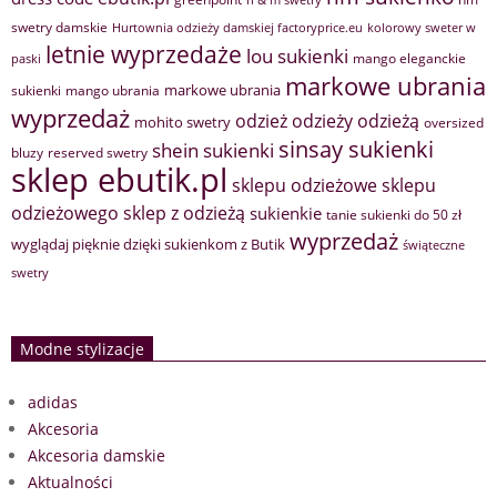
swetry damskie
Hurtownia odzieży damskiej factoryprice.eu
kolorowy sweter w
letnie wyprzedaże
lou sukienki
mango eleganckie
paski
markowe ubrania
markowe ubrania
sukienki
mango ubrania
wyprzedaż
odzież
odzieży
odzieżą
mohito swetry
oversized
sinsay sukienki
shein sukienki
bluzy
reserved swetry
sklep ebutik.pl
sklepu odzieżowe
sklepu
sklep z odzieżą
odzieżowego
sukienkie
tanie sukienki do 50 zł
wyprzedaż
wyglądaj pięknie dzięki sukienkom z Butik
świąteczne
swetry
Modne stylizacje
adidas
Akcesoria
Akcesoria damskie
Aktualności