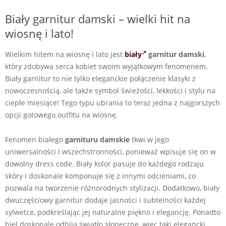
Biały garnitur damski – wielki hit na
wiosnę i lato!
Wielkim hitem na wiosnę i lato jest
biały
garnitur damski
,
który zdobywa serca kobiet swoim wyjątkowym fenomenem.
Biały garnitur to nie tylko eleganckie połączenie klasyki z
nowoczesnością, ale także symbol świeżości, lekkości i stylu na
ciepłe miesiące! Tego typu ubrania to teraz jedna z najgorszych
opcji gotowego outfitu na wiosnę.
Fenomen białego
garnituru damskie
tkwi w jego
uniwersalności i wszechstronności, ponieważ wpisuje się on w
dowolny dress code. Biały kolor pasuje do każdego rodzaju
skóry i doskonale komponuje się z innymi odcieniami, co
pozwala na tworzenie różnorodnych stylizacji. Dodatkowo, biały
dwuczęściowy garnitur dodaje jasności i subtelności każdej
sylwetce, podkreślając jej naturalne piękno i elegancję. Ponadto
biel doskonale odbija światło słoneczne, więc taki elegancki