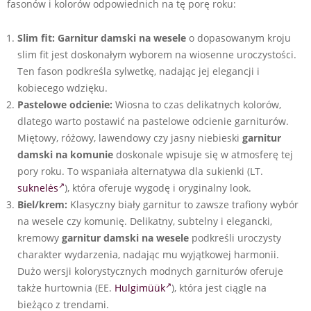
fasonów i kolorów odpowiednich na tę porę roku:
Slim fit:
Garnitur damski na wesele
o dopasowanym kroju
slim fit jest doskonałym wyborem na wiosenne uroczystości.
Ten fason podkreśla sylwetkę, nadając jej elegancji i
kobiecego wdzięku.
Pastelowe odcienie:
Wiosna to czas delikatnych kolorów,
dlatego warto postawić na pastelowe odcienie garniturów.
Miętowy, różowy, lawendowy czy jasny niebieski
garnitur
damski na komunie
doskonale wpisuje się w atmosferę tej
pory roku. To wspaniała alternatywa dla sukienki (LT.
suknelės
), która oferuje wygodę i oryginalny look.
Biel/krem:
Klasyczny biały garnitur to zawsze trafiony wybór
na wesele czy komunię. Delikatny, subtelny i elegancki,
kremowy
garnitur damski na wesele
podkreśli uroczysty
charakter wydarzenia, nadając mu wyjątkowej harmonii.
Dużo wersji kolorystycznych modnych garniturów oferuje
także hurtownia (EE.
Hulgimüük
), która jest ciągle na
bieżąco z trendami.