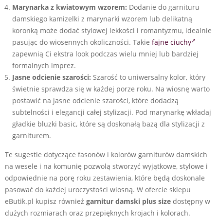
Marynarka z kwiatowym wzorem:
Dodanie do garnituru
damskiego kamizelki z marynarki wzorem lub delikatną
koronką może dodać stylowej lekkości i romantyzmu, idealnie
pasując do wiosennych okoliczności. Takie
fajne ciuchy
zapewnią Ci ekstra look podczas wielu mniej lub bardziej
formalnych imprez.
Jasne odcienie szarości:
Szarość to uniwersalny kolor, który
świetnie sprawdza się w każdej porze roku. Na wiosnę warto
postawić na jasne odcienie szarości, które dodadzą
subtelności i elegancji całej stylizacji. Pod marynarkę wkładaj
gładkie bluzki basic, które są doskonałą bazą dla stylizacji z
garniturem.
Te sugestie dotyczące fasonów i kolorów garniturów damskich
na wesele i na komunię pozwolą stworzyć wyjątkowe, stylowe i
odpowiednie na porę roku zestawienia, które będą doskonale
pasować do każdej uroczystości wiosną. W ofercie sklepu
eButik.pl kupisz również
garnitur damski plus size
dostępny w
dużych rozmiarach oraz przepięknych krojach i kolorach.