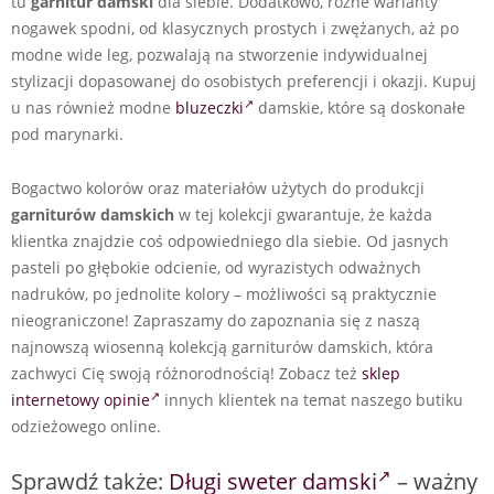
tu
garnitur damski
dla siebie. Dodatkowo, różne warianty
nogawek spodni, od klasycznych prostych i zwężanych, aż po
modne wide leg, pozwalają na stworzenie indywidualnej
stylizacji dopasowanej do osobistych preferencji i okazji. Kupuj
u nas również modne
bluzeczki
damskie, które są doskonałe
pod marynarki.
Bogactwo kolorów oraz materiałów użytych do produkcji
garniturów damskich
w tej kolekcji gwarantuje, że każda
klientka znajdzie coś odpowiedniego dla siebie. Od jasnych
pasteli po głębokie odcienie, od wyrazistych odważnych
nadruków, po jednolite kolory – możliwości są praktycznie
nieograniczone! Zapraszamy do zapoznania się z naszą
najnowszą wiosenną kolekcją garniturów damskich, która
zachwyci Cię swoją różnorodnością! Zobacz też
sklep
internetowy opinie
innych klientek na temat naszego butiku
odzieżowego online.
Sprawdź także:
Długi sweter damski
– ważny