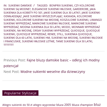
2025-
IN:
SUKIENKI DAMSKIE
TAGGED:
BONPRIX SUKIENKI
,
CZY KOLOROWE
10-
SUKIENKI SĄ MODNE?
,
ELEGANCKIE SUKIENKI WŁOSKIE
,
GARDEROBE
,
JAKA
18
SUKIENKA DLA KOBIETY PO 50?
,
JAKIE SUKIENKI DLA 30 LATKI?
,
JAKIE SUKIENKI
ODMŁADZAJĄ?
,
JAKIE SUKIENKI WYSZCZUPLAJĄ?
,
KASKADA
,
KOLOROWE
SUKIENKI
,
KOLOROWE SUKIENKI NA WIOSNĘ
,
KOSZULOWE SUKIENKI
,
LIMANGO
SUKIENKI WYPRZEDAŻ
,
MARKOWE SUKIENKI WŁOSKIE
,
MARKOWE SUKIENKI
WYPRZEDAŻ
,
MODNA SUKIENKA DLA 50 LATKI
,
MODO
,
MONNARI WYPRZEDAŻ
SUKIENEK
,
NA WIOSNĘ
,
ORSAY SUKIENKI WYPRZEDAŻ
,
QUIOSQUE
,
QUIOSQUE
SUKIENKI
,
QUIOSQUE WYPRZEDAŻ
,
RENEE
,
STILL
,
SUKIENKA QUIOSQUE
,
SUKIENKI DLA 60 LATKI
,
SUKIENKI HM
,
SUKIENKI NA WIOSNĘ
,
SUKIENKI WŁOSKIE
I FRANCUSKIE
,
SUKIENKI WŁOSKIE LETNIE
,
TANIE SUKIENKI DLA 50 LATKI
,
TTTTTTT
Previous Post:
Fajne bluzy damskie basic – odkryj ich modny
potencjał
Next Post:
Modne sukienki weselne dla dziewczyny
Popularne Stylizacje
bluz
bluza 2005
bluza champion
Allegro sukienki do 50 zł
allegro wyprzedaż