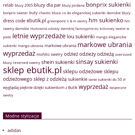
bonprix sukienki
bluzy dla par
relab
bluzy 2005
bluzy jordana
buty
bonprix sweter
chaotic bluza
co do eleganckiej sukienki
damskie bluzy
hm sukienko
ebutik.pl
dress code
greenpoint
hm
h & m swetry
swetry damskie
Hurtownia odzieży damskiej factoryprice.eu
kolorowy sweter w
letnie wyprzedaże
lou sukienki
mango eleganckie
paski
markowe ubrania
markowe ubrania
sukienki
mango ubrania
wyprzedaż
odzież
odzieży
odzieżą
mohito swetry
oversized
sinsay sukienki
shein sukienki
bluzy
reserved swetry
sklep ebutik.pl
sklepu odzieżowe
sklepu
sklep z odzieżą
odzieżowego
sukienkie
tanie sukienki do 50 zł
wyprzedaż
wyglądaj pięknie dzięki sukienkom z Butik
świąteczne
swetry
Modne stylizacje
adidas