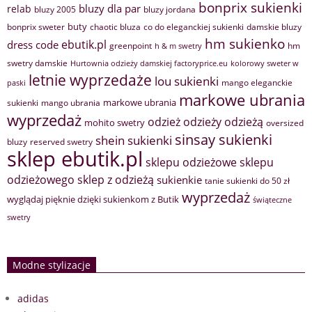
bonprix sukienki
bluzy dla par
relab
bluzy 2005
bluzy jordana
buty
bonprix sweter
chaotic bluza
co do eleganckiej sukienki
damskie bluzy
hm sukienko
ebutik.pl
dress code
greenpoint
hm
h & m swetry
swetry damskie
Hurtownia odzieży damskiej factoryprice.eu
kolorowy sweter w
letnie wyprzedaże
lou sukienki
mango eleganckie
paski
markowe ubrania
markowe ubrania
sukienki
mango ubrania
wyprzedaż
odzież
odzieży
odzieżą
mohito swetry
oversized
sinsay sukienki
shein sukienki
bluzy
reserved swetry
sklep ebutik.pl
sklepu odzieżowe
sklepu
sklep z odzieżą
odzieżowego
sukienkie
tanie sukienki do 50 zł
wyprzedaż
wyglądaj pięknie dzięki sukienkom z Butik
świąteczne
swetry
Modne stylizacje
adidas