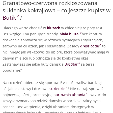
Granatowo-czerwona rozkloszowana
sukienka koktajlowa – co jeszcze kupisz w
Butik
?
Dlaczego warto chodzić w
bluzach
w chłodniejsze pory roku.
Bez względu na panujące trendy,
biała bluza
bez kaptura
doskonale sprawdza się w różnych sytuacjach i stylizacjach,
zarówno na co dzień, jak i odświętnie. Zasady
dress code
to
nic innego jak wskazówki do ubioru, które obowiązywać mają w
danym miejscu lub odnoszą się do konkretnej okazji.
Zastanawiasz się jakie buty damskie
Big Star
są teraz
popularne?
Na co dzień ubierasz się sportowo? A może wolisz bardziej
oficjalne zestawy i dresowe
sukienkie
? Nie czekaj, sprawdź
najnowszą ofertę promocyjną
hurtownia ubrania
i wrzuć do
koszyka wymarzoną odzież damską w bardzo atrakcyjnych
cenach. Bez wątpienia, dzięki ubraniom dostępnych w
różnorodnych kolorach i rozmiarach każda z kobiet w łatwy