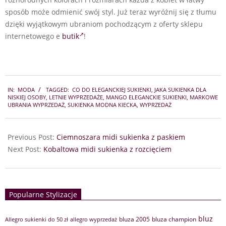
sposób może odmienić swój styl. Już teraz wyróżnij się z tłumu
dzięki wyjątkowym ubraniom pochodzącym z oferty sklepu
internetowego e
butik
!
2024-
IN:
MODA
TAGGED:
CO DO ELEGANCKIEJ SUKIENKI
,
JAKA SUKIENKA DLA
07-
NISKIEJ OSOBY
,
LETNIE WYPRZEDAŻE
,
MANGO ELEGANCKIE SUKIENKI
,
MARKOWE
14
UBRANIA WYPRZEDAŻ
,
SUKIENKA MODNA KIECKA
,
WYPRZEDAŻ
Previous Post:
Ciemnoszara midi sukienka z paskiem
Next Post:
Kobaltowa midi sukienka z rozcięciem
Popularne Stylizacje
bluz
bluza 2005
bluza champion
Allegro sukienki do 50 zł
allegro wyprzedaż