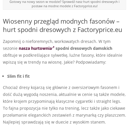
Gotowy na nowy sezon w modzie? Sprawdź nasz hurt spodni dresowych i
postaw na modne modele z Factoryprice.eu!
Wiosenny przegląd modnych fasonów –
hurt spodni dresowych z Factoryprice.eu
Zapomnij o nieforemnych, workowatych dresach. W tym
sezonie
nasza hurtownia
spodni dresowych damskich
obfituje w podkreślające sylwetkę, luźne fasony, które idealnie
wpiszą się w trendy na wiosnę. Jakie? Podpowiadamy:
Slim fit i fit
Chociaż dresy kojarzą się głównie z oversize’owym fasonem i
dość dużą wygodą noszenia, aktualnie w cenie są także modele,
które krojem przypominają klasyczne cygaretki i straight legs.
To fajna propozycja nie tylko na trening, lecz także jako ciekawe
przełamanie eleganckich zestawień z marynarką czy płaszczem.
Najlepiej sprawdzają się w duecie z wysokim stanem.