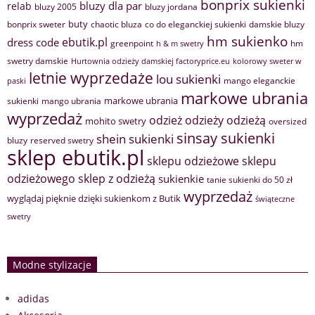
bonprix sukienki
bluzy dla par
relab
bluzy 2005
bluzy jordana
buty
bonprix sweter
chaotic bluza
co do eleganckiej sukienki
damskie bluzy
hm sukienko
ebutik.pl
dress code
greenpoint
hm
h & m swetry
swetry damskie
Hurtownia odzieży damskiej factoryprice.eu
kolorowy sweter w
letnie wyprzedaże
lou sukienki
mango eleganckie
paski
markowe ubrania
markowe ubrania
sukienki
mango ubrania
wyprzedaż
odzież
odzieży
odzieżą
mohito swetry
oversized
sinsay sukienki
shein sukienki
bluzy
reserved swetry
sklep ebutik.pl
sklepu odzieżowe
sklepu
sklep z odzieżą
odzieżowego
sukienkie
tanie sukienki do 50 zł
wyprzedaż
wyglądaj pięknie dzięki sukienkom z Butik
świąteczne
swetry
Modne stylizacje
adidas