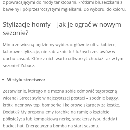
z powracającymi do mody tanktopami, krótkimi bluzeczkami z
bawełny i półprzezroczystymi mgiełkami. Do wyboru, do koloru.
Stylizacje homfy – jak je ograć w nowym
sezonie?
Mimo że wiosną będziemy wybierać głównie ultra kobiece,
kolorowe stylizacje, nie zabraknie też luźnych zestawów w
duchu casual. Które z nich warto odtworzyć chociaż raz w tym
sezonie? Zobacz:
W stylu streetwear
Zestawienie, którego nie można sobie odmówić tegoroczną
wiosną? Street style w najczystszej postaci – spodnie baggy,
krótki neonowy top, bomberka i kolorowe skarpety za kostkę.
Dodatki? My proponujemy torebkę na ramię o kształcie
półksiężyca lub kompaktową nerkę, sneakersy typu daddy i
bucket hat. Energetyczna bomba na start sezonu.