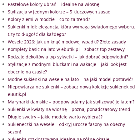
Pastelowe kolory ubrań – idealne na wiosnę
Stylizacja w jednym kolorze – 5 kluczowych zasad
Kolory ziemi w modzie – co to za trend?
Sukienki midi: elegancja, która wymaga świadomego wyboru.
Czy to długość dla każdego?
Wesele 2026: Jak uniknąć modowej wpadki? Złote zasady
Komplety basic na lato w ebutik.pl – zobacz top zestawy
Rodzaje dekoltów a typ sylwetki – jak dobrać odpowiedni?
Stylizacje z modnymi bluzkami na wakacje – jaki look jest
obecnie na czasie?
Modne sukienki na wesele na lato – na jaki model postawić?
Niepowtarzalne sukienki – zobacz nową kolekcję sukienek od
eButik.pl
Marynarki damskie – podpowiadamy jak stylizować je latem?
Sukienki w kwiaty na wiosnę – poznaj ponadczasowy trend
Długie swetry – jakie modele warto wybierać?
Sukieneczki na wesele – odkryj urocze fasony na obecny
sezon!
Sukienka rozkloszowana idealna na różne okazje