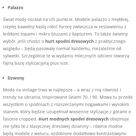
Palazzo
Świat mody oszalał na ich punkcie. Modele palazzo z miękkiej,
ciepłej bawełny będą robić furorę zwłaszcza w zestawieniu z
krótkimi topami i mikro bluzami z kapturem. To także świetny
wybór, jeśli chodzi o
hurt spodni dresowych
z praktycznego
względu – będą pasowały niemal każdemu, niezależnie od
sylwetki. Szczególnie te w wydaniu mlecznych odcieni stworzą
fajną bazę stylizacyjną plus size.
Dzwony
Moda na vintage trwa w najlepsze – a wraz z nią również i
trendy na ubrania, inspirowane latami 70. i 90. Mowa tu przede
wszystkim o spodniach z rozszerzanymi nogawkami i wysokim
stanem, który będzie uzupełniał wiosenne stylizacje z górami o
fasonie cropped.
Hurt modnych spodni dresowych
obejmuje
nie tylko te z klasycznej dresowej dzianiny – równie modne
będą modele z weluru, ozdobione dodatkowo kontrastowymi