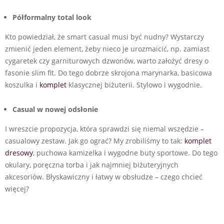
Półformalny total look
Kto powiedział, że smart casual musi być nudny? Wystarczy
zmienić jeden element, żeby nieco je urozmaicić, np. zamiast
cygaretek czy garniturowych dzwonów, warto założyć dresy o
fasonie slim fit. Do tego dobrze skrojona marynarka, basicowa
koszulka i
komplet
klasycznej biżuterii. Stylowo i wygodnie.
Casual w nowej odsłonie
I wreszcie propozycja, która sprawdzi się niemal wszędzie –
casualowy zestaw. Jak go ograć? My zrobiliśmy to tak:
komplet
dresowy
, puchowa kamizelka i wygodne buty sportowe. Do tego
okulary, poręczna torba i jak najmniej biżuteryjnych
akcesoriów. Błyskawiczny i łatwy w obsłudze – czego chcieć
więcej?