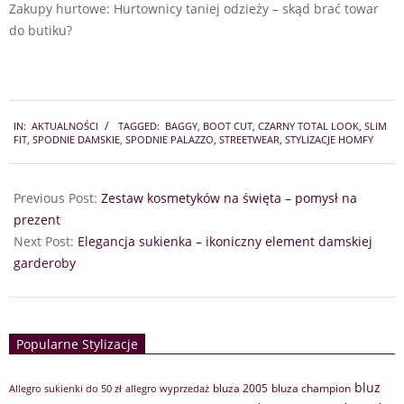
Zakupy hurtowe: Hurtownicy taniej odzieży – skąd brać towar
do butiku?
2024-
IN:
AKTUALNOŚCI
TAGGED:
BAGGY
,
BOOT CUT
,
CZARNY TOTAL LOOK
,
SLIM
11-
FIT
,
SPODNIE DAMSKIE
,
SPODNIE PALAZZO
,
STREETWEAR
,
STYLIZACJE HOMFY
26
Previous Post:
Zestaw kosmetyków na święta – pomysł na
prezent
Next Post:
Elegancja sukienka – ikoniczny element damskiej
garderoby
Popularne Stylizacje
bluz
bluza 2005
bluza champion
Allegro sukienki do 50 zł
allegro wyprzedaż