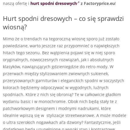
naszą ofertę i
hurt spodni dresowych
z Factoryprice.eu
!
Hurt spodni dresowych – co się sprawdzi
wiosną?
Mimo że o trendach na tegoroczną wiosnę sporo już zostało
powiedziane, warto jeszcze raz przypomnieć o największych
hitach tego sezonu. Bez wątpienia pojawi się w niej sporo
oryginalnych, nowoczesnych rozwiązań, jak i absolutnych
klasyków, nawiązujących gdzieniegdzie do retro mody. W
przerwach między stylizowaniem zwiewnych sukienek,
przerysowanych garniturów i eleganckich spodni w soczystych
kolorach będziemy odpoczywać w wygodnych, luźnych
spodniach. Które z nich się obronią? T
e w całkowicie gładkim
wydaniu basic i w monochromie. Obok nich będą stały te z
patchworkowym designem i modnymi nadrukami, które
idealnie wpiszą się w stylizacje streetwearowe. A może modele
o ultra szerokich nogawkach al’a dzwony? Fantastycznie, jeśli
dodatkowo będą uzupełnione o wysoki stan i kontrastowe