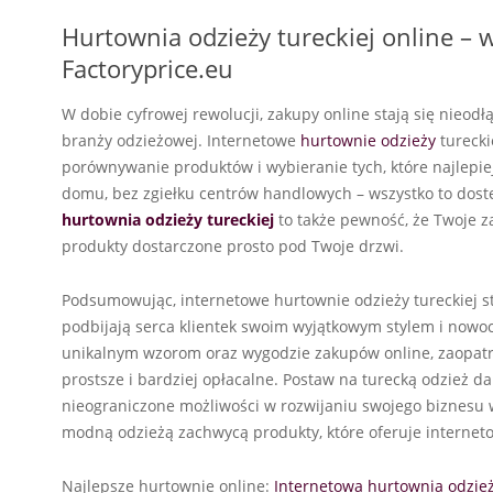
Hurtownia odzieży tureckiej online –
Factoryprice.eu
W dobie cyfrowej rewolucji, zakupy online stają się nieod
branży odzieżowej. Internetowe
hurtownie odzieży
turecki
porównywanie produktów i wybieranie tych, które najlepiej
domu, bez zgiełku centrów handlowych – wszystko to dostę
hurtownia odzieży tureckiej
to także pewność, że Twoje z
produkty dostarczone prosto pod Twoje drzwi.
Podsumowując, internetowe hurtownie odzieży tureckiej st
podbijają serca klientek swoim wyjątkowym stylem i now
unikalnym wzorom oraz wygodzie zakupów online, zaopatrz
prostsze i bardziej opłacalne. Postaw na turecką odzież d
nieograniczone możliwości w rozwijaniu swojego biznesu 
modną odzieżą zachwycą produkty, które oferuje internet
Najlepsze hurtownie online:
Internetowa hurtownia odzież