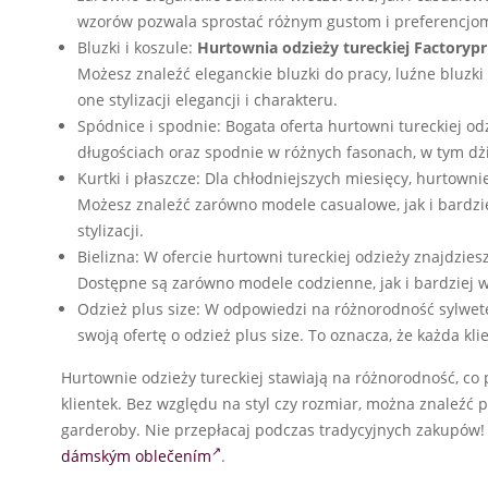
wzorów pozwala sprostać różnym gustom i preferencjo
Bluzki i koszule:
Hurtownia odzieży tureckiej Factorypr
Możesz znaleźć eleganckie bluzki do pracy, luźne bluzk
one stylizacji elegancji i charakteru.
Spódnice i spodnie: Bogata oferta hurtowni tureckiej od
długościach oraz spodnie w różnych fasonach, w tym dż
Kurtki i płaszcze: Dla chłodniejszych miesięcy, hurtownie 
Możesz znaleźć zarówno modele casualowe, jak i bardzie
stylizacji.
Bielizna: W ofercie hurtowni tureckiej odzieży znajdzies
Dostępne są zarówno modele codzienne, jak i bardziej w
Odzież plus size: W odpowiedzi na różnorodność sylwete
swoją ofertę o odzież plus size. To oznacza, że każda kl
Hurtownie odzieży tureckiej stawiają na różnorodność, co 
klientek. Bez względu na styl czy rozmiar, można znaleźć 
garderoby. Nie przepłacaj podczas tradycyjnych zakupów!
dámským oblečením
.