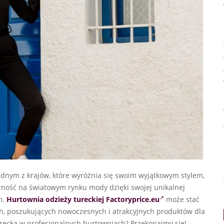
jednym z krajów, które wyróżnia się swoim wyjątkowym stylem,
rność na światowym rynku mody dzięki swojej unikalnej
m.
Hurtownia odzieży tureckiej Factoryprice.eu
może stać
ch, poszukujących nowoczesnych i atrakcyjnych produktów dla
turecką w profesjonalnych hurtowniach? Przekonajmy się!