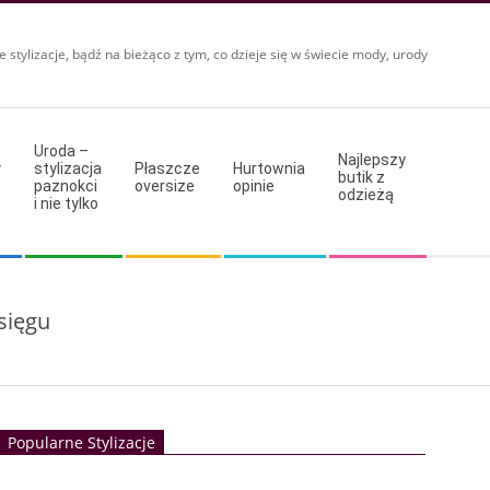
e stylizacje, bądź na bieżąco z tym, co dzieje się w świecie mody, urody
Uroda –
Najlepszy
y
stylizacja
Płaszcze
Hurtownia
butik z
paznokci
oversize
opinie
odzieżą
i nie tylko
sięgu
Popularne Stylizacje