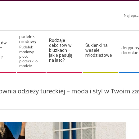
Najlepsz
pudelek
Rodzaje
modowy
ltów
dekoltów w
Sukienki na
Pudelek
–
Jeggins
bluzkach –
wesele
modowy
ą
damskie
jakie pasują
młodzieżowe
plotki i
e?
na lato?
ploteczki o
modzie
ownia odzieży tureckiej – moda i styl w Twoim za