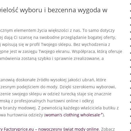
 wielość wyboru i bezcenna wygoda w
łącznym elementem życia większości z nas. To samo dotyczy
ej dają Ci szansę na swobodne przeglądanie bogatej oferty,
 wpisują się w profil Twojego sklepu. Bez wychodzenia z
pne jest w zasięgu Twojego ekranu. Współpraca, którą oferuje
amówienia zostaną szybko i sprawnie zrealizowane, a
anowią doskonałe źródło wysokiej jakości ubrań, które
oczesnym podejściem do mody. Dzięki szerokiemu wyborowi,
enie swojego sklepu w odzież turecką staje się znacznie
amską z profesjonalnych hurtowni online i odkryj
w branży modowej. Z pewnością każdego właściciela butiku z
owa hurtownia odzieży (
woman’s clothing wholesale
).
y Factoryprice.eu – nowoczesny świat mody online
. Zobacz