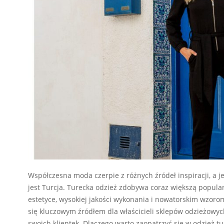
Współczesna moda czerpie z różnych źródeł inspiracji, a 
jest Turcja. Turecka odzież zdobywa coraz większą popula
estetyce, wysokiej jakości wykonania i nowatorskim wzoro
się kluczowym źródłem dla właścicieli sklepów odzieżowy
swoich klientek. Dlaczego warto zaopatrzyć się w odzież 