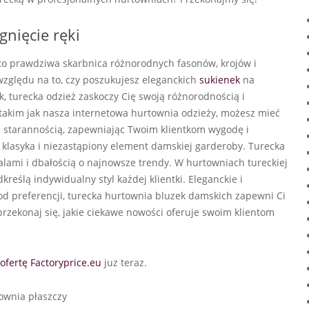
gnięcie ręki
to prawdziwa skarbnica różnorodnych fasonów, krojów i
względu na to, czy poszukujesz eleganckich
sukienek
na
, turecka odzież zaskoczy Cię swoją różnorodnością i
 takim jak nasza internetowa hurtownia odzieży, możesz mieć
 starannością, zapewniając Twoim klientkom wygodę i
 klasyka i niezastąpiony element damskiej garderoby. Turecka
lami i dbałością o najnowsze trendy. W hurtowniach tureckiej
kreślą indywidualny styl każdej klientki. Eleganckie i
 od preferencji, turecka hurtownia bluzek damskich zapewni Ci
 przekonaj się, jakie ciekawe nowości oferuje swoim klientom
ofertę Factoryprice.eu
juz teraz.
ownia płaszczy