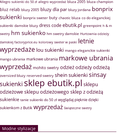
bluza 2005
bluza champion
Allegro sukienki do 50 zł
allegro wyprzedaż
bonprix
bluzy dla par
bluz relab
bluzy 2005
bluzy jordana
sukienki
buty
bonprix sweter
chaotic bluza
co do eleganckiej
ebutik.pl
dress code
sukienki
greenpoint
damskie bluzy
h & m
hm sukienko
hm swetry damskie
swetry
Hurtownia odzieży
letnie
damskiej factoryprice.eu
kolorowy sweter w paski
wyprzedaże
lou sukienki
mango eleganckie sukienki
markowe ubrania
markowe ubrania
mango ubrania
wyprzedaż
odzież
odzieży
odzieżą
mohito swetry
sinsay
shein sukienki
oversized bluzy
reserved swetry
sklep ebutik.pl
sukienki
sklepu
sklep z odzieżą
odzieżowe
sklepu odzieżowego
sukienkie
wyglądaj pięknie dzięki
tanie sukienki do 50 zł
wyprzedaż
sukienkom z Butik
świąteczne swetry
Modne stylizacje