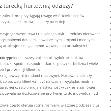
z turecką hurtownią odzieży?
e zalet, które przyciągają uwagę właścicieli sklepów
orzystania z hurtowni odzieży tureckiej:
owacyjnego wzornictwa i unikalnego stylu. Produkty oferowane
ę oryginalnymi detalami, nowoczesnymi krojami i modnymi
 są atrakcyjne i mogą pomóc w tworzeniu unikalnych i
ctoryprice
ma zazwyczaj szeroki wybór produktów,
bluzki, spódnice, spodnie, kurtki, płaszcze, bielizna i wiele
 i preferencji klientek.
co z najnowszymi trendami modowymi. Hurtownie odzieży
i, co pozwala klientkom być na czasie i wyglądać modnie.
ureckiej często oferują elastyczność w zakresie zamówień.
ów pozwala na dostosowanie asortymentu do indywidualnych
owe często oferują różne rozmiary, włącznie z odzieżą plus