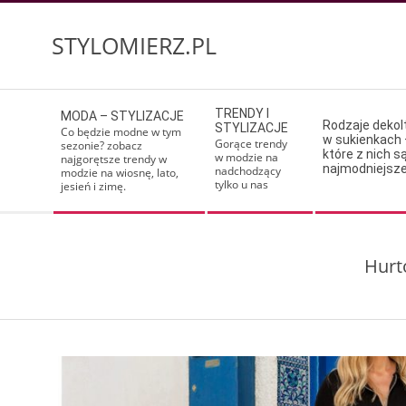
Skip
to
STYLOMIERZ.PL
content
Secondary
TRENDY I
MODA – STYLIZACJE
Navigation
Rodzaje deko
STYLIZACJE
Co będzie modne w tym
w sukienkach 
Menu
Gorące trendy
sezonie? zobacz
które z nich s
w modzie na
najgorętsze trendy w
najmodniejsz
nadchodzący
modzie na wiosnę, lato,
tylko u nas
jesień i zimę.
Hurt