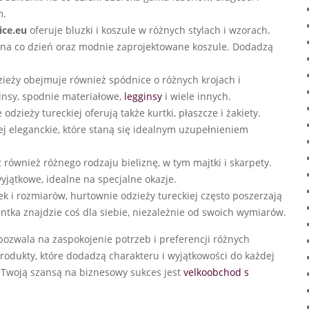
m.
ice.eu
oferuje bluzki i koszule w różnych stylach i wzorach.
i na co dzień oraz modnie zaprojektowane koszule. Dodadzą
zieży obejmuje również spódnice o różnych krojach i
insy, spodnie materiałowe,
legginsy
i wiele innych.
odzieży tureckiej oferują także kurtki, płaszcze i żakiety.
j eleganckie, które staną się idealnym uzupełnieniem
z również różnego rodzaju bieliznę, w tym majtki i skarpety.
yjątkowe, idealne na specjalne okazje.
k i rozmiarów, hurtownie odzieży tureckiej często poszerzają
ientka znajdzie coś dla siebie, niezależnie od swoich wymiarów.
pozwala na zaspokojenie potrzeb i preferencji różnych
produkty, które dodadzą charakteru i wyjątkowości do każdej
 Twoją szansą na biznesowy sukces jest
velkoobchod s