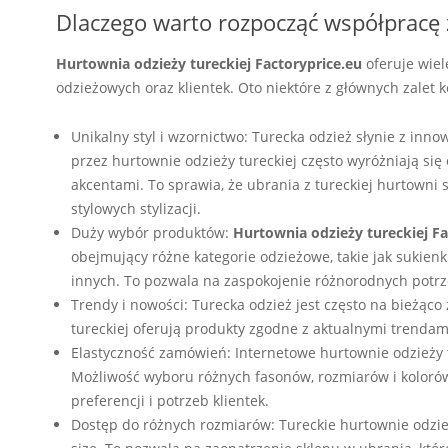
Dlaczego warto rozpocząć współpracę 
Hurtownia odzieży tureckiej Factoryprice.eu
oferuje wiel
odzieżowych oraz klientek. Oto niektóre z głównych zalet k
Unikalny styl i wzornictwo: Turecka odzież słynie z inn
przez hurtownie odzieży tureckiej często wyróżniają si
akcentami. To sprawia, że ubrania z tureckiej hurtowni
stylowych stylizacji.
Duży wybór produktów:
Hurtownia odzieży tureckiej Fa
obejmujący różne kategorie odzieżowe, takie jak sukienki, 
innych. To pozwala na zaspokojenie różnorodnych potrzeb
Trendy i nowości: Turecka odzież jest często na bieżą
tureckiej oferują produkty zgodne z aktualnymi trendam
Elastyczność zamówień: Internetowe hurtownie odzieży t
Możliwość wyboru różnych fasonów, rozmiarów i kolor
preferencji i potrzeb klientek.
Dostęp do różnych rozmiarów: Tureckie hurtownie odzież