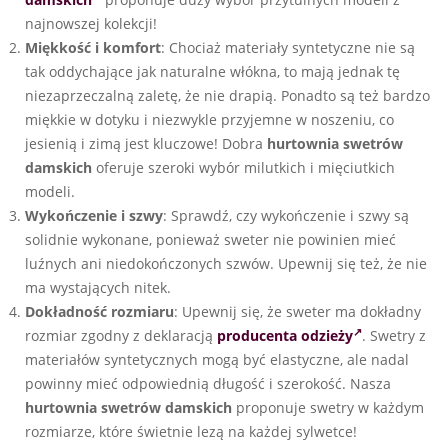
najnowszej kolekcji!
Miękkość i komfort
: Chociaż materiały syntetyczne nie są
tak oddychające jak naturalne włókna, to mają jednak tę
niezaprzeczalną zaletę, że nie drapią. Ponadto są też bardzo
miękkie w dotyku i niezwykle przyjemne w noszeniu, co
jesienią i zimą jest kluczowe! Dobra
hurtownia swetrów
damskich
oferuje szeroki wybór milutkich i mięciutkich
modeli.
Wykończenie i szwy
: Sprawdź, czy wykończenie i szwy są
solidnie wykonane, ponieważ sweter nie powinien mieć
luźnych ani niedokończonych szwów. Upewnij się też, że nie
ma wystających nitek.
Dokładność rozmiaru
: Upewnij się, że sweter ma dokładny
rozmiar zgodny z deklaracją
producenta odzieży
. Swetry z
materiałów syntetycznych mogą być elastyczne, ale nadal
powinny mieć odpowiednią długość i szerokość. Nasza
hurtownia swetrów damskich
proponuje swetry w każdym
rozmiarze, które świetnie lezą na każdej sylwetce!