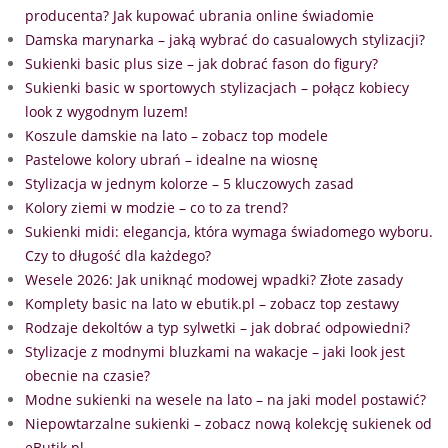
producenta? Jak kupować ubrania online świadomie
Damska marynarka – jaką wybrać do casualowych stylizacji?
Sukienki basic plus size – jak dobrać fason do figury?
Sukienki basic w sportowych stylizacjach – połącz kobiecy
look z wygodnym luzem!
Koszule damskie na lato – zobacz top modele
Pastelowe kolory ubrań – idealne na wiosnę
Stylizacja w jednym kolorze – 5 kluczowych zasad
Kolory ziemi w modzie – co to za trend?
Sukienki midi: elegancja, która wymaga świadomego wyboru.
Czy to długość dla każdego?
Wesele 2026: Jak uniknąć modowej wpadki? Złote zasady
Komplety basic na lato w ebutik.pl – zobacz top zestawy
Rodzaje dekoltów a typ sylwetki – jak dobrać odpowiedni?
Stylizacje z modnymi bluzkami na wakacje – jaki look jest
obecnie na czasie?
Modne sukienki na wesele na lato – na jaki model postawić?
Niepowtarzalne sukienki – zobacz nową kolekcję sukienek od
eButik.pl