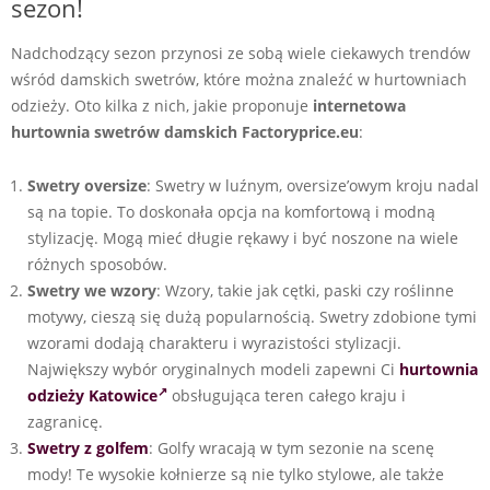
sezon!
Nadchodzący sezon przynosi ze sobą wiele ciekawych trendów
wśród damskich swetrów, które można znaleźć w hurtowniach
odzieży. Oto kilka z nich, jakie proponuje
internetowa
hurtownia swetrów damskich Factoryprice.eu
:
Swetry oversize
: Swetry w luźnym, oversize’owym kroju nadal
są na topie. To doskonała opcja na komfortową i modną
stylizację. Mogą mieć długie rękawy i być noszone na wiele
różnych sposobów.
Swetry we wzory
: Wzory, takie jak cętki, paski czy roślinne
motywy, cieszą się dużą popularnością. Swetry zdobione tymi
wzorami dodają charakteru i wyrazistości stylizacji.
Największy wybór oryginalnych modeli zapewni Ci
hurtownia
odzieży Katowice
obsługująca teren całego kraju i
zagranicę.
Swetry z golfem
: Golfy wracają w tym sezonie na scenę
mody! Te wysokie kołnierze są nie tylko stylowe, ale także