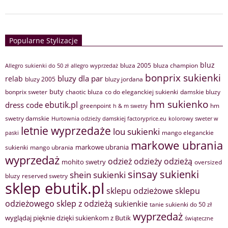
Popularne Stylizacje
bluz
bluza 2005
bluza champion
Allegro sukienki do 50 zł
allegro wyprzedaż
bonprix sukienki
bluzy dla par
relab
bluzy 2005
bluzy jordana
buty
bonprix sweter
chaotic bluza
co do eleganckiej sukienki
damskie bluzy
hm sukienko
ebutik.pl
dress code
greenpoint
hm
h & m swetry
swetry damskie
Hurtownia odzieży damskiej factoryprice.eu
kolorowy sweter w
letnie wyprzedaże
lou sukienki
mango eleganckie
paski
markowe ubrania
markowe ubrania
sukienki
mango ubrania
wyprzedaż
odzież
odzieży
odzieżą
mohito swetry
oversized
sinsay sukienki
shein sukienki
bluzy
reserved swetry
sklep ebutik.pl
sklepu odzieżowe
sklepu
sklep z odzieżą
odzieżowego
sukienkie
tanie sukienki do 50 zł
wyprzedaż
wyglądaj pięknie dzięki sukienkom z Butik
świąteczne