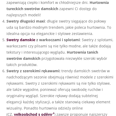
zapewniają ciepło i komfort w chłodniejsze dni.
Hurtownia
tureckich swetrów damskich
zapewni Ci dostęp do
najlepszych modeli!
Swetry długości maxi
: długie swetry sięgające do połowy
uda są bardzo modnym trendem, jakie poleca hurtownia. To
idealna opcja na eleganckie i stylowe zestawienia.
Swetry damskie
z warkoczami i splotami
: Swetry z splotami,
warkoczami czy plisami są nie tylko modne, ale także dodają
tekstury i interesującego wyglądu.
Hurtownia tanich
swetrów damskich
przygotowała niezwykle szeroki wybór
takich produktów.
Swetry z szerokimi rękawami:
trendy damskich swetrów w
nadchodzącym sezonie obejmują również modele z szerokimi
rękawami. Swetry z szerokimi rękawami są nie tylko stylowe,
ale także wygodne, ponieważ oferują swobodę ruchów i
oryginalny wygląd. Szerokie rękawy dodają subtelnej
elegancji każdej stylizacji, a także stanowią ciekawy element
wizualny. Ponadto hurtownia odzieży online
(CZ.
velkoobchod s oděvy
) zawsze proponuje najszerszy