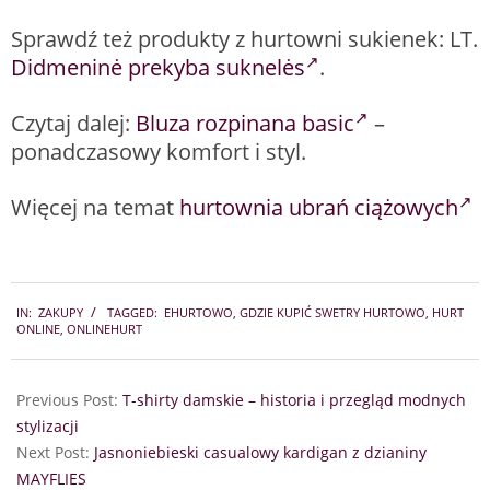
Sprawdź też produkty z hurtowni sukienek: LT.
Didmeninė prekyba suknelės
.
Czytaj dalej:
Bluza rozpinana basic
–
ponadczasowy komfort i styl.
Więcej na temat
hurtownia ubrań ciążowych
2025-
IN:
ZAKUPY
TAGGED:
EHURTOWO
,
GDZIE KUPIĆ SWETRY HURTOWO
,
HURT
08-
ONLINE
,
ONLINEHURT
01
Previous Post:
T-shirty damskie – historia i przegląd modnych
stylizacji
Next Post:
Jasnoniebieski casualowy kardigan z dzianiny
MAYFLIES