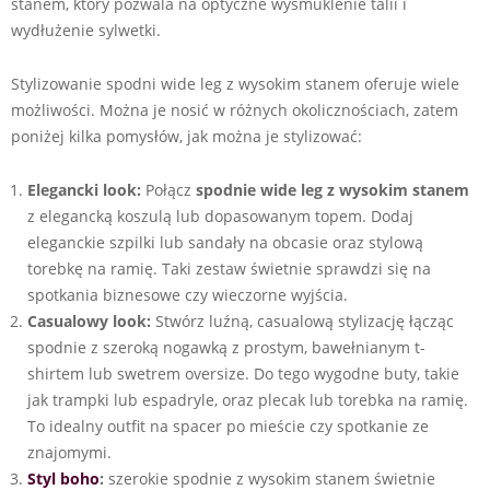
stanem, który pozwala na optyczne wysmuklenie talii i
wydłużenie sylwetki.
Stylizowanie spodni wide leg z wysokim stanem oferuje wiele
możliwości. Można je nosić w różnych okolicznościach, zatem
poniżej kilka pomysłów, jak można je stylizować:
Elegancki look:
Połącz
spodnie wide leg z wysokim stanem
z elegancką koszulą lub dopasowanym topem. Dodaj
eleganckie szpilki lub sandały na obcasie oraz stylową
torebkę na ramię. Taki zestaw świetnie sprawdzi się na
spotkania biznesowe czy wieczorne wyjścia.
Casualowy look:
Stwórz luźną, casualową stylizację łącząc
spodnie z szeroką nogawką z prostym, bawełnianym t-
shirtem lub swetrem oversize. Do tego wygodne buty, takie
jak trampki lub espadryle, oraz plecak lub torebka na ramię.
To idealny outfit na spacer po mieście czy spotkanie ze
znajomymi.
Styl boho
:
szerokie spodnie z wysokim stanem świetnie