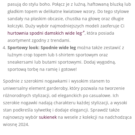
pasują do stylu boho. Połącz je z luźną, haftowaną bluzką lub
gładkim topem w delikatne kwiatowe wzory. Do tego stylowe
sandały na płaskim obcasie, chustka na głowę oraz długie
kolczyki. Duży wybór najmodniejszych modeli zaoferuje Ci
hurtownia spodni damskich wide leg
, która posiada
asortyment zgodny z trendami.
Sportowy look:
Spodnie wide leg
można także zestawić z
luźnym crop topem lub t-shirtem sportowym oraz
sneakersami lub butami sportowymi. Dodaj wygodną,
sportową torbę na ramię i gotowe!
Spodnie z szerokimi nogawkami i wysokim stanem to
uniwersalny element garderoby, który pozwala na tworzenie
różnorodnych stylizacji, od eleganckich po casualowe. Ich
szerokie nogawki nadają charakteru każdej stylizacji, a wysoki
stan podkreśla sylwetkę i dodaje elegancji. Sprawdź także
najnowszy wybór
sukienek
na wesele z kolekcji na nadchodząca
wiosnę 2024.