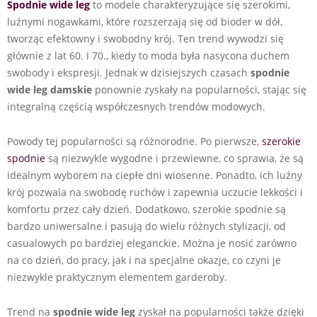
Spodnie wide leg
to modele charakteryzujące się szerokimi,
luźnymi nogawkami, które rozszerzają się od bioder w dół,
tworząc efektowny i swobodny krój. Ten trend wywodzi się
głównie z lat 60. i 70., kiedy to moda była nasycona duchem
swobody i ekspresji. Jednak w dzisiejszych czasach
spodnie
wide leg
damskie
ponownie zyskały na popularności, stając się
integralną częścią współczesnych trendów modowych.
Powody tej popularności są różnorodne. Po pierwsze,
szerokie
spodnie
są niezwykle wygodne i przewiewne, co sprawia, że są
idealnym wyborem na ciepłe dni wiosenne. Ponadto, ich luźny
krój pozwala na swobodę ruchów i zapewnia uczucie lekkości i
komfortu przez cały dzień. Dodatkowo, szerokie spodnie są
bardzo uniwersalne i pasują do wielu różnych stylizacji, od
casualowych po bardziej eleganckie. Można je nosić zarówno
na co dzień, do pracy, jak i na specjalne okazje, co czyni je
niezwykle praktycznym elementem garderoby.
Trend na
spodnie wide leg
zyskał na popularności także dzięki