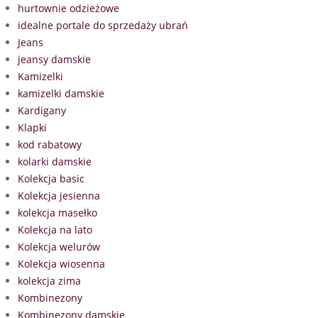
hurtownie odzieżowe
idealne portale do sprzedaży ubrań
Jeans
jeansy damskie
Kamizelki
kamizelki damskie
Kardigany
Klapki
kod rabatowy
kolarki damskie
Kolekcja basic
Kolekcja jesienna
kolekcja masełko
Kolekcja na lato
Kolekcja welurów
Kolekcja wiosenna
kolekcja zima
Kombinezony
Kombinezony damskie