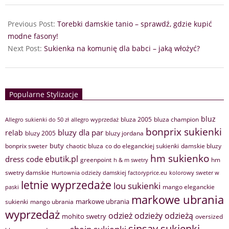
Previous Post:
Torebki damskie tanio – sprawdź, gdzie kupić
modne fasony!
Next Post:
Sukienka na komunię dla babci – jaką włożyć?
Popularne Stylizacje
bluz
bluza 2005
bluza champion
Allegro sukienki do 50 zł
allegro wyprzedaż
bonprix sukienki
bluzy dla par
relab
bluzy 2005
bluzy jordana
buty
bonprix sweter
chaotic bluza
co do eleganckiej sukienki
damskie bluzy
hm sukienko
ebutik.pl
dress code
greenpoint
hm
h & m swetry
swetry damskie
Hurtownia odzieży damskiej factoryprice.eu
kolorowy sweter w
letnie wyprzedaże
lou sukienki
mango eleganckie
paski
markowe ubrania
markowe ubrania
sukienki
mango ubrania
wyprzedaż
odzież
odzieży
odzieżą
mohito swetry
oversized
sinsay sukienki