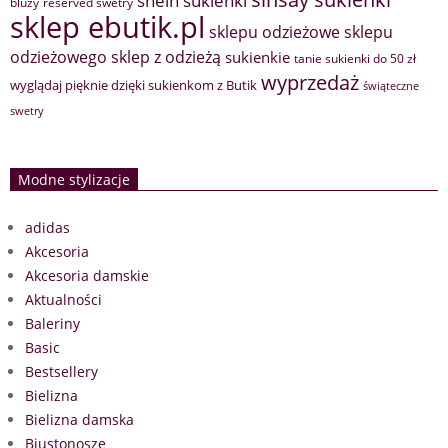
shein sukienki
bluzy
reserved swetry
sklep ebutik.pl
sklepu odzieżowe
sklepu
sklep z odzieżą
odzieżowego
sukienkie
tanie sukienki do 50 zł
wyprzedaż
wyglądaj pięknie dzięki sukienkom z Butik
świąteczne
swetry
Modne stylizacje
adidas
Akcesoria
Akcesoria damskie
Aktualności
Baleriny
Basic
Bestsellery
Bielizna
Bielizna damska
Biustonosze