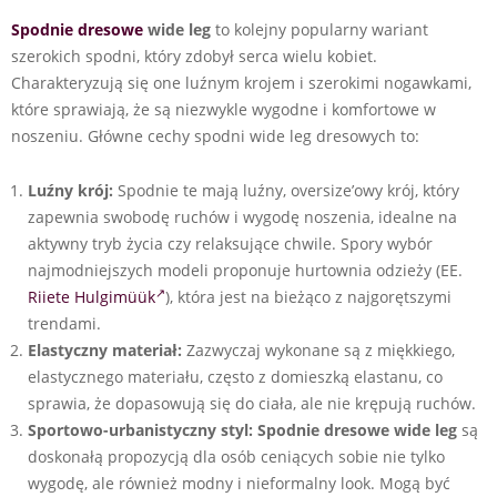
Spodnie dresowe
wide leg
to kolejny popularny wariant
szerokich spodni, który zdobył serca wielu kobiet.
Charakteryzują się one luźnym krojem i szerokimi nogawkami,
które sprawiają, że są niezwykle wygodne i komfortowe w
noszeniu. Główne cechy spodni wide leg dresowych to:
Luźny krój:
Spodnie te mają luźny, oversize’owy krój, który
zapewnia swobodę ruchów i wygodę noszenia, idealne na
aktywny tryb życia czy relaksujące chwile. Spory wybór
najmodniejszych modeli proponuje hurtownia odzieży (EE.
Riiete Hulgimüük
), która jest na bieżąco z najgorętszymi
trendami.
Elastyczny materiał:
Zazwyczaj wykonane są z miękkiego,
elastycznego materiału, często z domieszką elastanu, co
sprawia, że dopasowują się do ciała, ale nie krępują ruchów.
Sportowo-urbanistyczny styl:
Spodnie
dresowe
wide leg
są
doskonałą propozycją dla osób ceniących sobie nie tylko
wygodę, ale również modny i nieformalny look. Mogą być