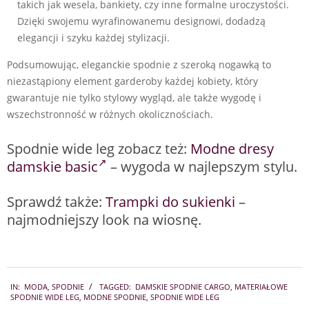
takich jak wesela, bankiety, czy inne formalne uroczystości.
Dzięki swojemu wyrafinowanemu designowi, dodadzą
elegancji i szyku każdej stylizacji.
Podsumowując, eleganckie spodnie z szeroką nogawką to
niezastąpiony element garderoby każdej kobiety, który
gwarantuje nie tylko stylowy wygląd, ale także wygodę i
wszechstronność w różnych okolicznościach.
Spodnie wide leg zobacz też:
Modne dresy
damskie basic
– wygoda w najlepszym stylu.
Sprawdź także:
Trampki do sukienki
–
najmodniejszy look na wiosnę.
2024-
IN:
MODA
,
SPODNIE
TAGGED:
DAMSKIE SPODNIE CARGO
,
MATERIAŁOWE
02-
SPODNIE WIDE LEG
,
MODNE SPODNIE
,
SPODNIE WIDE LEG
02