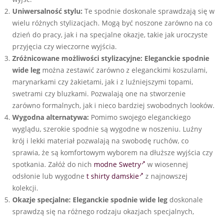
Uniwersalność stylu:
Te spodnie doskonale sprawdzają się w
wielu różnych stylizacjach. Mogą być noszone zarówno na co
dzień do pracy, jak i na specjalne okazje, takie jak uroczyste
przyjęcia czy wieczorne wyjścia.
Zróżnicowane możliwości stylizacyjne:
Eleganckie spodnie
wide leg
można zestawić zarówno z eleganckimi koszulami,
marynarkami czy żakietami, jak i z luźniejszymi topami,
swetrami czy bluzkami. Pozwalają one na stworzenie
zarówno formalnych, jak i nieco bardziej swobodnych looków.
Wygodna alternatywa:
Pomimo swojego eleganckiego
wyglądu, szerokie spodnie są wygodne w noszeniu. Luźny
krój i lekki materiał pozwalają na swobodę ruchów, co
sprawia, że są komfortowym wyborem na dłuższe wyjścia czy
spotkania. Załóż do nich
modne Swetry
w wiosennej
odsłonie lub wygodne
t shirty damskie
z najnowszej
kolekcji.
Okazje specjalne:
Eleganckie spodnie wide leg
doskonale
sprawdzą się na różnego rodzaju okazjach specjalnych,