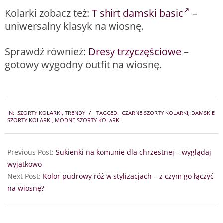
Kolarki zobacz też:
T shirt damski basic
–
uniwersalny klasyk na wiosnę.
Sprawdź również:
Dresy trzyczęściowe
–
gotowy wygodny outfit na wiosnę.
2024-
IN:
SZORTY KOLARKI
,
TRENDY
TAGGED:
CZARNE SZORTY KOLARKI
,
DAMSKIE
03-
SZORTY KOLARKI
,
MODNE SZORTY KOLARKI
16
Previous Post:
Sukienki na komunie dla chrzestnej – wyglądaj
wyjątkowo
Next Post:
Kolor pudrowy róż w stylizacjach – z czym go łączyć
na wiosnę?