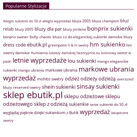
Popularne Stylizacje
bluz
bluza 2005
bluza champion
Allegro sukienki do 50 zł
allegro wyprzedaż
bonprix sukienki
bluzy dla par
relab
bluzy 2005
bluzy jordana
buty
bonprix sweter
chaotic bluza
co do eleganckiej sukienki
damskie bluzy
hm sukienko
ebutik.pl
dress code
greenpoint
hm
h & m swetry
swetry damskie
Hurtownia odzieży damskiej factoryprice.eu
kolorowy sweter w
letnie wyprzedaże
lou sukienki
mango eleganckie
paski
markowe ubrania
markowe ubrania
sukienki
mango ubrania
wyprzedaż
odzież
odzieży
odzieżą
mohito swetry
oversized
sinsay sukienki
shein sukienki
bluzy
reserved swetry
sklep ebutik.pl
sklepu odzieżowe
sklepu
sklep z odzieżą
odzieżowego
sukienkie
tanie sukienki do 50 zł
wyprzedaż
wyglądaj pięknie dzięki sukienkom z Butik
świąteczne
swetry