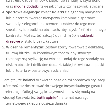
swetrem. Uzupełnij look o klapki lub sandały w stylu boho
oraz
modne dodatki
, takie jak chusty czy naszyjniki etniczne.
Sportowa elegancja:
Połącz
kolarki
z elegancką marynarką
lub blezerem, tworząc nietypową kombinację sportowej
swobody z eleganckim akcentem. Dobierz do tego modne
sneakersy lub botki na obcasach, aby uzyskać efekt modnego
kontrastu. Możesz też założyć do nich krótkie
sukienki
dresowe
w stylu bluzy z kapturem.
Wiosenne romantyzm:
Zestaw szorty rowerowe z delikatną,
tiulową bluzką lub koronkowym topem, aby stworzyć
romantyczną stylizację na wiosnę. Dodaj do tego sandały na
niskim obcasie i delikatne dodatki, takie jak kwiatowe opaski
lub biżuteria w pastelowych odcieniach.
Pamiętaj, że
kolarki
to świetna baza do różnorodnych stylizacji,
które możesz dostosować do swojego indywidualnego gustu i
preferencji. Odkryj swoją kreatywność i baw się modą na
wiosnę! Sprawdź też
butik opinie
na temat naszego
internetowego sklepu z odzieżą damską.