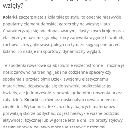
wzięły?
Kolarki
, zaczerpnięte z kolarskiego stylu, to obecnie niezwykle
popularny element damskiej garderoby na wiosnę i lato.
Charakteryzują się one dopasowanym, elastycznym krojem oraz
elastycznym pasem z gumką, który zapewnia wygodę i swobodę
ruchów. Ich wyjątkowość polega na tym, że sięgają one przed
kolano, co nadaje im sportowy, dynamiczny wygląd.
Te spodenki rowerowe są absolutnie wszechstronne – można je
nosić zarówno na trening, jak i na codzienne spacery czy
spotkania z przyjaciółmi! Dzięki swojemu elastycznemu
materiałowi, dopasowują się do sylwetki, podkreślając jej
kształty, ale jednocześnie zapewniając komfort noszenia przez
cały dzień.
Kolarki
są również doskonałym rozwiązaniem na
ciepłe dni. Wykonane z lekkich, oddychających materiałów,
pozwalają skórze oddychać, co jest niezwykle ważne podczas
aktywności fizycznej lub w gorące letnie dni. Ich prosty stylowy
design sprawia, że łatwo można je zestawić z różnymi