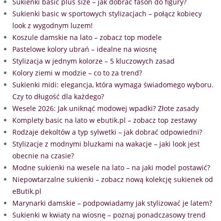
Sukienki basic plus size – jak dobrać fason do figury?
Sukienki basic w sportowych stylizacjach – połącz kobiecy
look z wygodnym luzem!
Koszule damskie na lato – zobacz top modele
Pastelowe kolory ubrań – idealne na wiosnę
Stylizacja w jednym kolorze – 5 kluczowych zasad
Kolory ziemi w modzie – co to za trend?
Sukienki midi: elegancja, która wymaga świadomego wyboru.
Czy to długość dla każdego?
Wesele 2026: Jak uniknąć modowej wpadki? Złote zasady
Komplety basic na lato w ebutik.pl – zobacz top zestawy
Rodzaje dekoltów a typ sylwetki – jak dobrać odpowiedni?
Stylizacje z modnymi bluzkami na wakacje – jaki look jest
obecnie na czasie?
Modne sukienki na wesele na lato – na jaki model postawić?
Niepowtarzalne sukienki – zobacz nową kolekcję sukienek od
eButik.pl
Marynarki damskie – podpowiadamy jak stylizować je latem?
Sukienki w kwiaty na wiosnę – poznaj ponadczasowy trend