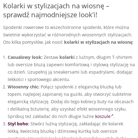
Kolarki w stylizacjach na wiosnę –
sprawdź najmodniejsze look’i!
Spodenki rowerowe to wszechstronne spodenki, które można
świetnie wykorzystać w różnorodnych wiosennych stylizacjach.
Oto kilka pomysłów, jak nosić
kolarki w stylizacjach na wiosnę
:
Casualowy look:
Zestaw
kolarki
z luźnym, długim T-shirtem
lub oversize bluzą zapewni komfortową i stylową stylizację na
co dzień. Uzupełnij ją sneakersami lub espadrylami, dodając
lekkości i sportowego akcentu.
Wiosenny chic:
Połącz spodenki z elegancką bluzką lub
topem, najlepiej zapinanej na guziki, aby stworzyć subtelnie
elegancką stylizację. Dodaj do tego kobiecy buty na obcasach
i delikatną biżuterię, aby uzyskać efekt wiosennego szyku.
Spróbuj też zakładać do nich długie luźne
koszule
.
Styl boho
:
Stwórz luźną stylizację, zakładając do kolarek
lekką, kwiecistą bluzką i dżinsową kurtką lub oversize