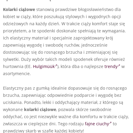
Kolarki ciążowe
stanowią prawdziwe błogosławieństwo dla
kobiet w ciąży, które poszukują stylowych i wygodnych opcji
odzieżowych na każdy dzień. W trakcie ciąży komfort staje się
priorytetem, a te spodenki doskonale spełniają te wymagania.
Ich elastyczny materiał i specjalnie zaprojektowany krój
zapewniają wygodę i swobodę ruchów, jednocześnie
dostosowując się do rosnącego brzucha i zmieniającej się
sylwetki. Duży wybór takich modeli spodenek oferuje również
hurtownia (EE.
Hulgimüük
), która dba o najlepsze
trendy
w
asortymencie.
Elastyczny pas z gumką idealnie dopasowuje się do rosnącego
brzucha, zapewniając odpowiednie podparcie i wygodę bez
uciskania. Ponadto, lekki i oddychający materiał, z którego są
wykonane
kolarki ciążowe
, pozwala skórze swobodnie
oddychać, co jest niezwykle ważne dla komfortu w trakcie ciąży,
zwłaszcza w cieplejsze dni. Tego rodzaju
fajne ciuchy
to
prawdziwy skarb w szafie każdej kobiety!