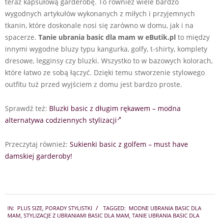
teraz kapsułową garderobę. To również wiele bardzo
wygodnych artykułów wykonanych z miłych i przyjemnych
tkanin, które doskonale nosi się zarówno w domu, jak i na
spacerze.
Tanie ubrania basic dla mam w eButik.pl
to między
innymi wygodne bluzy typu kangurka, golfy, t-shirty, komplety
dresowe, legginsy czy bluzki. Wszystko to w bazowych kolorach,
które łatwo ze sobą łączyć. Dzięki temu stworzenie stylowego
outfitu tuż przed wyjściem z domu jest bardzo proste.
Sprawdź też:
Bluzki basic z długim rękawem – modna
alternatywa codziennych stylizacji
Przeczytaj również:
Sukienki basic z golfem – must have
damskiej garderoby!
2021-
IN:
PLUS SIZE
,
PORADY STYLISTKI
TAGGED:
MODNE UBRANIA BASIC DLA
12-
MAM
,
STYLIZACJE Z UBRANIAMI BASIC DLA MAM
,
TANIE UBRANIA BASIC DLA