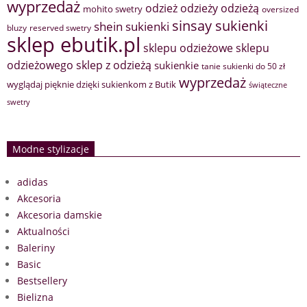
wyprzedaż
odzież
odzieży
odzieżą
mohito swetry
oversized
sinsay sukienki
shein sukienki
bluzy
reserved swetry
sklep ebutik.pl
sklepu odzieżowe
sklepu
sklep z odzieżą
odzieżowego
sukienkie
tanie sukienki do 50 zł
wyprzedaż
wyglądaj pięknie dzięki sukienkom z Butik
świąteczne
swetry
Modne stylizacje
adidas
Akcesoria
Akcesoria damskie
Aktualności
Baleriny
Basic
Bestsellery
Bielizna