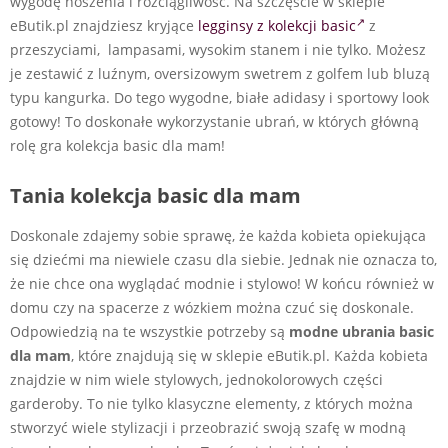
wygodę noszenia i rozciągliwość. Na szczęśćie w sklepie
eButik.pl znajdziesz kryjące
legginsy z kolekcji basic
z
przeszyciami, lampasami, wysokim stanem i nie tylko. Możesz
je zestawić z luźnym, oversizowym swetrem z golfem lub bluzą
typu kangurka. Do tego wygodne, białe adidasy i sportowy look
gotowy! To doskonałe wykorzystanie ubrań, w których główną
rolę gra kolekcja basic dla mam!
Tania kolekcja basic dla mam
Doskonale zdajemy sobie sprawę, że każda kobieta opiekująca
się dziećmi ma niewiele czasu dla siebie. Jednak nie oznacza to,
że nie chce ona wyglądać modnie i stylowo! W końcu również w
domu czy na spacerze z wózkiem można czuć się doskonale.
Odpowiedzią na te wszystkie potrzeby są
modne ubrania basic
dla mam
, które znajdują się w sklepie eButik.pl. Każda kobieta
znajdzie w nim wiele stylowych, jednokolorowych części
garderoby. To nie tylko klasyczne elementy, z których można
stworzyć wiele stylizacji i przeobrazić swoją szafę w modną