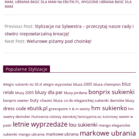
01
MAM
,
UBRANIA BASIC DLA MAM NA EBUTIK.PL
,
WYGODNE UBRANIA BASIC DLA
MAM
Previous Post:
Stylizacje na Sylwestra – przeczytaj nasze rady i
stwórz niepowtarzalną kreację!
Next Post:
Welurowe piżamy pod choinkę!
Popularne Stylizacje
bluz
bluza 2005
bluza champion
Allegro sukienki do 50 zł
allegro wyprzedaż
bonprix sukienki
bluzy dla par
relab
bluzy 2005
bluzy jordana
buty
bonprix sweter
chaotic bluza
co do eleganckiej sukienki
damskie bluzy
hm sukienko
ebutik.pl
dress code
greenpoint
hm
h & m swetry
swetry damskie
Hurtownia odzieży damskiej factoryprice.eu
kolorowy sweter w
letnie wyprzedaże
lou sukienki
mango eleganckie
paski
markowe ubrania
markowe ubrania
sukienki
mango ubrania