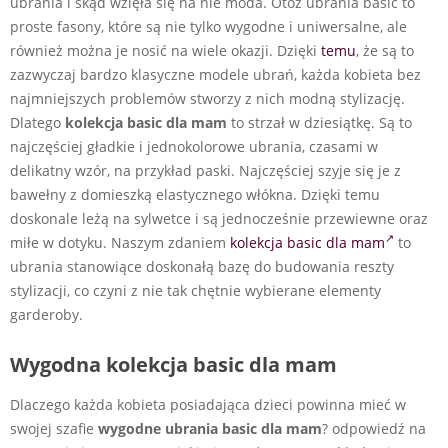
ubrania i skąd wzięła się na nie moda. Otóż ubrania basic to
proste fasony, które są nie tylko wygodne i uniwersalne, ale
również można je nosić na wiele okazji. Dzięki
temu
, że są to
zazwyczaj bardzo klasyczne modele ubrań, każda kobieta bez
najmniejszych problemów stworzy z nich modną stylizację.
Dlatego
kolekcja basic dla mam
to strzał w dziesiątkę. Są to
najczęściej gładkie i jednokolorowe ubrania, czasami w
delikatny wzór, na przykład paski. Najczęściej szyje się je z
bawełny z domieszką elastycznego włókna. Dzięki temu
doskonale leżą na sylwetce i są jednocześnie przewiewne oraz
miłe w dotyku. Naszym zdaniem
kolekcja basic dla mam
to
ubrania stanowiące doskonałą bazę do budowania reszty
stylizacji, co czyni z nie tak chętnie wybierane elementy
garderoby.
Wygodna kolekcja basic dla mam
Dlaczego każda kobieta posiadająca dzieci powinna mieć w
swojej szafie
wygodne ubrania basic dla mam
? odpowiedź na