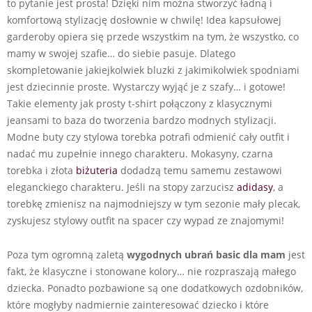
to pytanie jest prosta! Dzięki nim można stworzyć ładną i
komfortową stylizację dosłownie w chwilę! Idea kapsułowej
garderoby opiera się przede wszystkim na tym, że wszystko, co
mamy w swojej szafie… do siebie pasuje. Dlatego
skompletowanie jakiejkolwiek bluzki z jakimikolwiek spodniami
jest dziecinnie proste. Wystarczy wyjąć je z szafy… i gotowe!
Takie elementy jak prosty t-shirt połączony z klasycznymi
jeansami to baza do tworzenia bardzo modnych stylizacji.
Modne buty czy stylowa torebka potrafi odmienić cały outfit i
nadać mu zupełnie innego charakteru. Mokasyny, czarna
torebka i złota
biżuteria
dodadzą temu samemu zestawowi
eleganckiego charakteru. Jeśli na stopy zarzucisz
adidasy
, a
torebkę zmienisz na najmodniejszy w tym sezonie mały plecak,
zyskujesz stylowy outfit na spacer czy wypad ze znajomymi!
Poza tym ogromną zaletą
wygodnych ubrań basic dla mam
jest
fakt, że klasyczne i stonowane kolory… nie rozpraszają małego
dziecka. Ponadto pozbawione są one dodatkowych ozdobników,
które mogłyby nadmiernie zainteresować dziecko i które