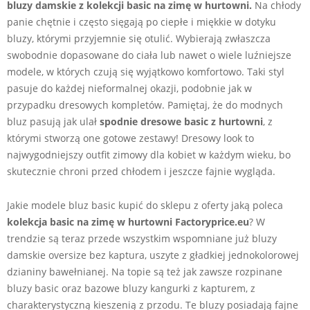
bluzy damskie z kolekcji basic na zimę w hurtowni.
Na chłody
panie chętnie i często sięgają po ciepłe i miękkie w dotyku
bluzy, którymi przyjemnie się otulić. Wybierają zwłaszcza
swobodnie dopasowane do ciała lub nawet o wiele luźniejsze
modele, w których czują się wyjątkowo komfortowo. Taki styl
pasuje do każdej nieformalnej okazji, podobnie jak w
przypadku dresowych kompletów. Pamiętaj, że do modnych
bluz pasują jak ulał
spodnie dresowe basic z hurtowni
, z
którymi stworzą one gotowe zestawy! Dresowy look to
najwygodniejszy outfit zimowy dla kobiet w każdym wieku, bo
skutecznie chroni przed chłodem i jeszcze fajnie wygląda.
Jakie modele bluz basic kupić do sklepu z oferty jaką poleca
kolekcja basic na zimę w hurtowni Factoryprice.eu
? W
trendzie są teraz przede wszystkim wspomniane już bluzy
damskie oversize bez kaptura, uszyte z gładkiej jednokolorowej
dzianiny bawełnianej. Na topie są też jak zawsze rozpinane
bluzy basic oraz bazowe bluzy kangurki z kapturem, z
charakterystyczną kieszenią z przodu. Te bluzy posiadają fajne