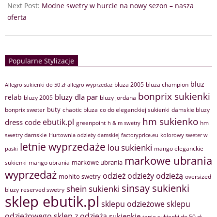
Next Post:
Modne swetry w hurcie na nowy sezon – nasza
oferta
Popularne Stylizacje
bluz
bluza 2005
bluza champion
Allegro sukienki do 50 zł
allegro wyprzedaż
bonprix sukienki
bluzy dla par
relab
bluzy 2005
bluzy jordana
buty
bonprix sweter
chaotic bluza
co do eleganckiej sukienki
damskie bluzy
hm sukienko
ebutik.pl
dress code
greenpoint
hm
h & m swetry
swetry damskie
Hurtownia odzieży damskiej factoryprice.eu
kolorowy sweter w
letnie wyprzedaże
lou sukienki
mango eleganckie
paski
markowe ubrania
markowe ubrania
sukienki
mango ubrania
wyprzedaż
odzież
odzieży
odzieżą
mohito swetry
oversized
sinsay sukienki
shein sukienki
bluzy
reserved swetry
sklep ebutik.pl
sklepu odzieżowe
sklepu
sklep z odzieżą
odzieżowego
sukienkie
tanie sukienki do 50 zł