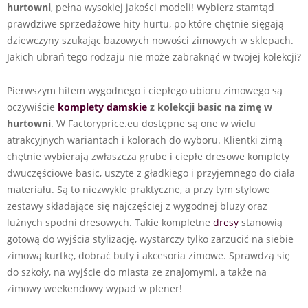
hurtowni
, pełna wysokiej jakości modeli! Wybierz stamtąd
prawdziwe sprzedażowe hity hurtu, po które chętnie sięgają
dziewczyny szukając bazowych nowości zimowych w sklepach.
Jakich ubrań tego rodzaju nie może zabraknąć w twojej kolekcji?
Pierwszym hitem wygodnego i ciepłego ubioru zimowego są
oczywiście
komplety damskie
z kolekcji basic na zimę w
hurtowni
. W Factoryprice.eu dostępne są one w wielu
atrakcyjnych wariantach i kolorach do wyboru. Klientki zimą
chętnie wybierają zwłaszcza grube i ciepłe dresowe komplety
dwuczęściowe basic, uszyte z gładkiego i przyjemnego do ciała
materiału. Są to niezwykle praktyczne, a przy tym stylowe
zestawy składające się najczęściej z wygodnej bluzy oraz
luźnych spodni dresowych. Takie kompletne
dresy
stanowią
gotową do wyjścia stylizację, wystarczy tylko zarzucić na siebie
zimową kurtkę, dobrać buty i akcesoria zimowe. Sprawdzą się
do szkoły, na wyjście do miasta ze znajomymi, a także na
zimowy weekendowy wypad w plener!