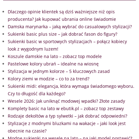
Dlaczego opinie klientek są dziś ważniejsze niż opis
producenta? Jak kupować ubrania online świadomie
Damska marynarka – jaką wybrać do casualowych stylizacji?
Sukienki basic plus size – jak dobrać fason do figury?
Sukienki basic w sportowych stylizacjach – połącz kobiecy
look z wygodnym luzem!
Koszule damskie na lato – zobacz top modele
Pastelowe kolory ubrań – idealne na wiosnę
Stylizacja w jednym kolorze – 5 kluczowych zasad
Kolory ziemi w modzie – co to za trend?
Sukienki midi: elegancja, która wymaga świadomego wyboru.
Czy to długość dla każdego?
Wesele 2026: Jak uniknąć modowej wpadki? Złote zasady
Komplety basic na lato w ebutik.pl – zobacz top zestawy
Rodzaje dekoltów a typ sylwetki – jak dobrać odpowiedni?
Stylizacje z modnymi bluzkami na wakacje – jaki look jest
obecnie na czasie?
Modne sukienki na wesele na lato – na jaki model postawić?