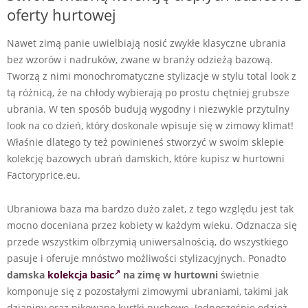
oferty hurtowej
Nawet zimą panie uwielbiają nosić zwykłe klasyczne ubrania
bez wzorów i nadruków, zwane w branży odzieżą bazową.
Tworzą z nimi monochromatyczne stylizacje w stylu total look z
tą różnicą, że na chłody wybierają po prostu chętniej grubsze
ubrania. W ten sposób budują wygodny i niezwykle przytulny
look na co dzień, który doskonale wpisuje się w zimowy klimat!
Właśnie dlatego ty też powinieneś stworzyć w swoim sklepie
kolekcję bazowych ubrań damskich, które kupisz w hurtowni
Factoryprice.eu.
Ubraniowa baza ma bardzo dużo zalet, z tego względu jest tak
mocno doceniana przez kobiety w każdym wieku. Odznacza się
przede wszystkim olbrzymią uniwersalnością, do wszystkiego
pasuje i oferuje mnóstwo możliwości stylizacyjnych. Ponadto
damska
kolekcja basic
na zimę
w hurtowni
świetnie
komponuje się z pozostałymi zimowymi ubraniami, takimi jak
dzianiny oraz pikowane kurtki puchowe. Jednocześnie odzież