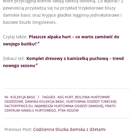
które przyciągną klientki swoją świeżą odsłoną. Co wybrać? Z
pewnością przydadzą się na przykład trzykolorowe bluzy
damskie basic oraz kryjące gładkie legginsy jednokolorowe i
bazowe bluzki longsleeves.
Czytaj także:
Płaszcze alpaka hurt – co warto zamówić do
swojego butiku?
Zobacz też:
Komplet dresowy z kamizelką puchową – trend
nowego sezonu
2024-
IN:
KOLEKCJA BASIC
TAGGED:
ASG HURT
,
BOLONIA HURTOWNIE
11-
ODZIEŻOWE
,
DAMSKA KOLEKCJA BASIC
,
HURTOWNIA ODZIEŻY TURECKIEJ
19
FACTORYPRICE.EU
,
NAJWIĘKSZA HURTOWNIA ODZIEŻY DAMSKIEJ
,
PRATO
CENTRUM HANDLU HURTOWEGO
,
PTAK RZGÓW
Previous Post:
Codzienna bluzka damska z dżetami