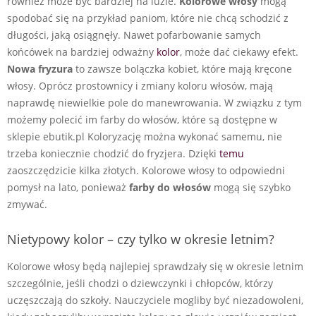
również może być bardziej na luzie.
Kolorowe włosy
mogą
spodobać się na przykład paniom, które nie chcą schodzić z
długości, jaką osiągnęły. Nawet pofarbowanie samych
końcówek na bardziej odważny
kolor
, może dać ciekawy efekt.
Nowa fryzura
to zawsze bolączka kobiet, które mają kręcone
włosy. Oprócz prostownicy i zmiany koloru włosów, mają
naprawdę niewielkie pole do manewrowania. W związku z tym
możemy polecić im farby do włosów, które są dostępne w
sklepie ebutik.pl Koloryzację można wykonać samemu, nie
trzeba koniecznie chodzić do fryzjera. Dzięki
temu
zaoszczędzicie kilka złotych. Kolorowe włosy to odpowiedni
pomysł na lato, ponieważ
farby do włosów
mogą się szybko
zmywać.
Nietypowy kolor – czy tylko w okresie letnim?
Kolorowe włosy będą najlepiej sprawdzały się w okresie letnim
szczególnie, jeśli chodzi o dziewczynki i chłopców, którzy
uczęszczają do szkoły. Nauczyciele mogliby być niezadowoleni,