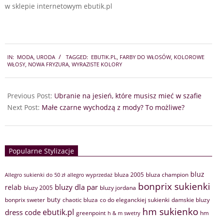
w sklepie internetowym ebutik.pl
2018-
IN:
MODA
,
URODA
TAGGED:
EBUTIK.PL
,
FARBY DO WŁOSÓW
,
KOLOROWE
09-
WŁOSY
,
NOWA FRYZURA
,
WYRAZISTE KOLORY
06
Previous Post:
Ubranie na jesień, które musisz mieć w szafie
Next Post:
Małe czarne wychodzą z mody? To możliwe?
Popularne Stylizacje
bluz
bluza 2005
bluza champion
Allegro sukienki do 50 zł
allegro wyprzedaż
bonprix sukienki
bluzy dla par
relab
bluzy 2005
bluzy jordana
buty
bonprix sweter
chaotic bluza
co do eleganckiej sukienki
damskie bluzy
hm sukienko
ebutik.pl
dress code
greenpoint
hm
h & m swetry