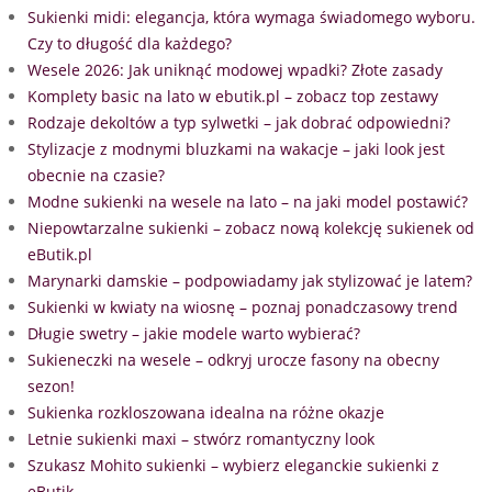
Sukienki midi: elegancja, która wymaga świadomego wyboru.
Czy to długość dla każdego?
Wesele 2026: Jak uniknąć modowej wpadki? Złote zasady
Komplety basic na lato w ebutik.pl – zobacz top zestawy
Rodzaje dekoltów a typ sylwetki – jak dobrać odpowiedni?
Stylizacje z modnymi bluzkami na wakacje – jaki look jest
obecnie na czasie?
Modne sukienki na wesele na lato – na jaki model postawić?
Niepowtarzalne sukienki – zobacz nową kolekcję sukienek od
eButik.pl
Marynarki damskie – podpowiadamy jak stylizować je latem?
Sukienki w kwiaty na wiosnę – poznaj ponadczasowy trend
Długie swetry – jakie modele warto wybierać?
Sukieneczki na wesele – odkryj urocze fasony na obecny
sezon!
Sukienka rozkloszowana idealna na różne okazje
Letnie sukienki maxi – stwórz romantyczny look
Szukasz Mohito sukienki – wybierz eleganckie sukienki z
eButik