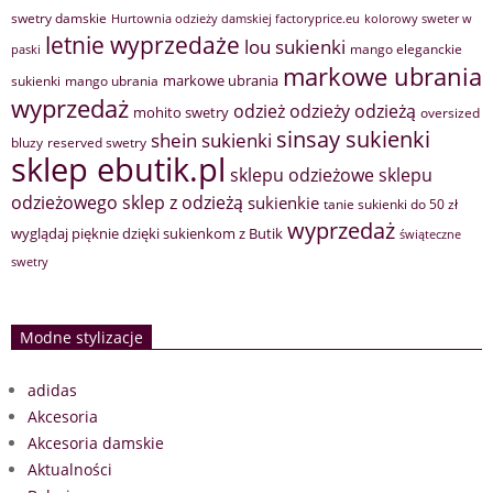
swetry damskie
Hurtownia odzieży damskiej factoryprice.eu
kolorowy sweter w
letnie wyprzedaże
lou sukienki
mango eleganckie
paski
markowe ubrania
markowe ubrania
sukienki
mango ubrania
wyprzedaż
odzież
odzieży
odzieżą
mohito swetry
oversized
sinsay sukienki
shein sukienki
bluzy
reserved swetry
sklep ebutik.pl
sklepu odzieżowe
sklepu
sklep z odzieżą
odzieżowego
sukienkie
tanie sukienki do 50 zł
wyprzedaż
wyglądaj pięknie dzięki sukienkom z Butik
świąteczne
swetry
Modne stylizacje
adidas
Akcesoria
Akcesoria damskie
Aktualności