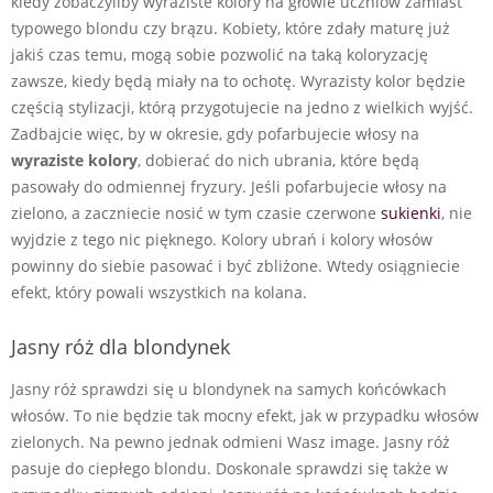
kiedy zobaczyliby wyraziste kolory na głowie uczniów zamiast
typowego blondu czy brązu. Kobiety, które zdały maturę już
jakiś czas temu, mogą sobie pozwolić na taką koloryzację
zawsze, kiedy będą miały na to ochotę. Wyrazisty kolor będzie
częścią stylizacji, którą przygotujecie na jedno z wielkich wyjść.
Zadbajcie więc, by w okresie, gdy pofarbujecie włosy na
wyraziste kolory
, dobierać do nich ubrania, które będą
pasowały do odmiennej fryzury. Jeśli pofarbujecie włosy na
zielono, a zaczniecie nosić w tym czasie czerwone
sukienki
, nie
wyjdzie z tego nic pięknego. Kolory ubrań i kolory włosów
powinny do siebie pasować i być zbliżone. Wtedy osiągniecie
efekt, który powali wszystkich na kolana.
Jasny róż dla blondynek
Jasny róż sprawdzi się u blondynek na samych końcówkach
włosów. To nie będzie tak mocny efekt, jak w przypadku włosów
zielonych. Na pewno jednak odmieni Wasz image. Jasny róż
pasuje do ciepłego blondu. Doskonale sprawdzi się także w