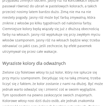
przypadku zimnych odcieni. Jasny róż na końcówkach będzie
pasował również do ubrań w pastelowych kolorach, a takich
przecież nosimy latem bardzo dużo. Zimą nie ma na nie
niestety pogody. Jasny róż może być farbą zmywalną, która
zniknie z włosów po kilku tygodniach od nałożenia farby.
Ciemniejsze kolory będą wiązały się już z dłuższą obecnością
farby na włosach. Jasny róż wypłukuje się przy zwykłym myciu
włosów szamponem. Jasny róż na włosach będzie więc trzeba
odnawiać co jakiś czas, jeśli zechcecie, by efekt pasemek
utrzymywał się przez całe wakacje.
Wyraziste kolory dla odważnych
Zielone czy fioletowe włosy to już kolor, który nie spłucze się
przy myciu szamponem. Decydując się na taką zmianę, trzeba
liczyć się z faktem, że kolor zostanie z nami na dłużej. Być może
jednak warto odważyć się i zmienić coś w swoim wyglądzie.
Tym sposobem na pewno zaskoczycie swoich znajomych.
Kolorowe włosy nosi dziś dużo osób, ale jednak znakomita