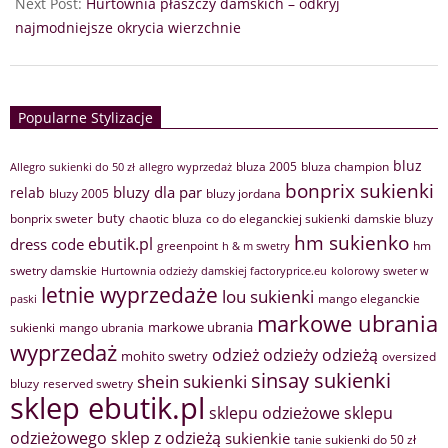
Next Post:
Hurtownia płaszczy damskich – odkryj
najmodniejsze okrycia wierzchnie
Popularne Stylizacje
bluz
bluza 2005
bluza champion
Allegro sukienki do 50 zł
allegro wyprzedaż
bonprix sukienki
bluzy dla par
relab
bluzy 2005
bluzy jordana
buty
bonprix sweter
chaotic bluza
co do eleganckiej sukienki
damskie bluzy
hm sukienko
ebutik.pl
dress code
greenpoint
hm
h & m swetry
swetry damskie
Hurtownia odzieży damskiej factoryprice.eu
kolorowy sweter w
letnie wyprzedaże
lou sukienki
mango eleganckie
paski
markowe ubrania
markowe ubrania
sukienki
mango ubrania
wyprzedaż
odzież
odzieży
odzieżą
mohito swetry
oversized
sinsay sukienki
shein sukienki
bluzy
reserved swetry
sklep ebutik.pl
sklepu odzieżowe
sklepu
sklep z odzieżą
odzieżowego
sukienkie
tanie sukienki do 50 zł