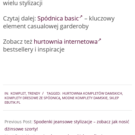
wielu stylizacji
Czytaj dalej:
Spódnica basic
– kluczowy
element casualowej garderoby
Zobacz też
hurtownia internetowa
bestsellery i inspiracje
2023-
IN:
KOMPLET
,
TRENDY
TAGGED:
HURTOWNIA KOMPLETÓW DAMSKICH
,
08-
KOMPLETY DRESOWE ZE SPÓDNICĄ
,
MODNE KOMPLETY DAMSKIE
,
SKLEP
25
EBUTIK.PL
Previous Post:
Spodenki jeansowe stylizacje – zobacz jak nosić
dżinsowe szorty!