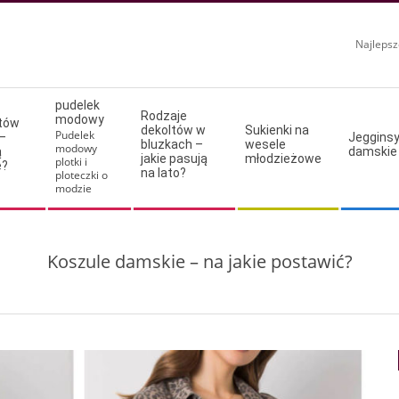
Najlepsz
pudelek
Rodzaje
modowy
ltów
dekoltów w
Sukienki na
Pudelek
–
Jeggins
bluzkach –
wesele
modowy
ą
damskie
jakie pasują
młodzieżowe
plotki i
e?
na lato?
ploteczki o
modzie
Koszule damskie – na jakie postawić?