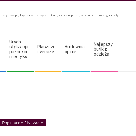
e stylizacje, bądź na bieżąco z tym, co dzieje się w świecie mody, urody
Uroda –
Najlepszy
y
stylizacja
Płaszcze
Hurtownia
butik z
paznokci
oversize
opinie
odzieżą
i nie tylko
Popularne Stylizacje