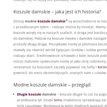
Koszule damskie – jaka jest ich historia?
Dzisiaj
modne
koszule damskie
są wszechobecne w naszyc
z przedłużanym tyłem – rodzaje można by mnożyć. Mamy ic
koszule wzięły się w naszych szafach. A droga jest bardzo
do damskiej. Podział na koszule męskie i damskie nastąpił
przeszły długą drogę. Początkowo nosiły je plemiona koc
stawały się również wśród Egipcjan, Greków i ludów germ
rodzaju otarć. Średniowiecze schowało z kolei koszule pod
niższe statusem społecznym nosiły je jako strój codzienny.
renesansie na koszulach zaczęły pojawiać się hafty i
koron
powrócić do nieco skromniejszych, znanych nam z czasów
Modne koszule damskie – przegląd
Długie koszule
damskie
– koszule długie to coś na pogra
przedłużany tył. Dzięki
temu
znakomicie sprawdzają się
strój casualowy. Występują w wielu modnych wzorach d