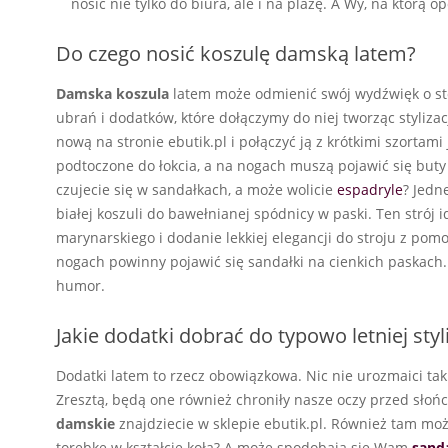
nosić nie tylko do biura, ale i na plażę. A Wy, na którą op
Do czego nosić koszulę damską latem?
Damska koszula
latem może odmienić swój wydźwięk o sto 
ubrań i dodatków, które dołączymy do niej tworząc stylizac
nową na stronie ebutik.pl i połączyć ją z krótkimi szortam
podtoczone do łokcia, a na nogach muszą pojawić się buty
czujecie się w sandałkach, a może wolicie
espadryle
? Jedn
białej koszuli do bawełnianej spódnicy w paski. Ten strój 
marynarskiego i dodanie lekkiej elegancji do stroju z pom
nogach powinny pojawić się sandałki na cienkich paskach
humor.
Jakie dodatki dobrać do typowo letniej sty
Dodatki latem to rzecz obowiązkowa. Nic nie urozmaici ta
Zresztą, będą one również chroniły nasze oczy przed słoń
damskie
znajdziecie w sklepie ebutik.pl. Również tam mo
torebkę w kształcie koła? A może spodobają się Wam
sand