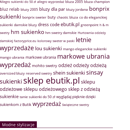
bluza 2005
bluza champion
Allegro sukienki do 50 zł
allegro wyprzedaż
bonprix
bluzy dla par
bluz relab
bluzy 2005
bluzy jordana
sukienki
buty
bonprix sweter
chaotic bluza
co do eleganckiej
ebutik.pl
dress code
sukienki
greenpoint
damskie bluzy
h & m
hm sukienko
hm swetry damskie
swetry
Hurtownia odzieży
letnie
damskiej factoryprice.eu
kolorowy sweter w paski
wyprzedaże
lou sukienki
mango eleganckie sukienki
markowe ubrania
markowe ubrania
mango ubrania
wyprzedaż
odzież
odzieży
odzieżą
mohito swetry
sinsay
shein sukienki
oversized bluzy
reserved swetry
sklep ebutik.pl
sukienki
sklepu
sklep z odzieżą
odzieżowe
sklepu odzieżowego
sukienkie
wyglądaj pięknie dzięki
tanie sukienki do 50 zł
wyprzedaż
sukienkom z Butik
świąteczne swetry
Modne stylizacje