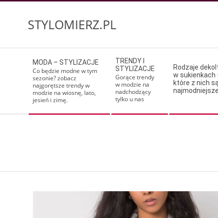
Skip
to
STYLOMIERZ.PL
content
Secondary
TRENDY I
MODA – STYLIZACJE
Navigation
Rodzaje deko
STYLIZACJE
Co będzie modne w tym
w sukienkach 
Menu
Gorące trendy
sezonie? zobacz
które z nich s
w modzie na
najgorętsze trendy w
najmodniejsz
nadchodzący
modzie na wiosnę, lato,
tylko u nas
jesień i zimę.