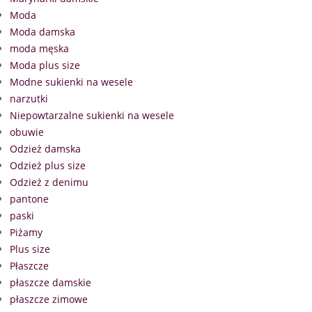
Moda
Moda damska
moda męska
Moda plus size
Modne sukienki na wesele
narzutki
Niepowtarzalne sukienki na wesele
obuwie
Odzież damska
Odzież plus size
Odzież z denimu
pantone
paski
Piżamy
Plus size
Płaszcze
płaszcze damskie
płaszcze zimowe