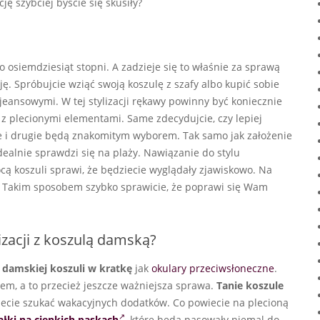
cję szybciej byście się skusiły?
osiemdziesiąt stopni. A zadzieje się to właśnie za sprawą
ję. Spróbujcie wziąć swoją koszulę z szafy albo kupić sobie
i jeansowymi. W tej stylizacji rękawy powinny być koniecznie
 z plecionymi elementami. Same zdecydujcie, czy lepiej
e i drugie będą znakomitym wyborem. Tak samo jak założenie
idealnie sprawdzi się na plaży. Nawiązanie do stylu
ocą koszuli sprawi, że będziecie wyglądały zjawiskowo. Na
. Takim sposobem szybko sprawicie, że poprawi się Wam
lizacji z koszulą damską?
k
damskiej koszuli w kratkę
jak
okulary przeciwsłoneczne
.
cem, a to przecież jeszcze ważniejsza sprawa.
Tanie koszule
żecie szukać wakacyjnych dodatków. Co powiecie na plecioną
ałki na cienkich paskach
, które będą pasowały niemal do