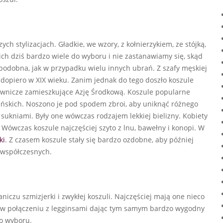
h stylizacjach. Gładkie, we wzory, z kołnierzykiem, ze stójką,
h dziś bardzo wiele do wyboru i nie zastanawiamy się, skąd
 podobna, jak w przypadku wielu innych ubrań. Z szafy męskiej
 dopiero w XIX wieku. Zanim jednak do tego doszło koszule
zownicze zamieszkujące Azję Środkową. Koszule popularne
ańskich. Noszono je pod spodem zbroi, aby uniknąć różnego
 sukniami. Były one wówczas rodzajem lekkiej bielizny. Kobiety
 Wówczas koszule najczęściej szyto z lnu, bawełny i konopi. W
ki
. Z czasem koszule stały się bardzo ozdobne, aby później
 współczesnych.
niczu szmizjerki i zwykłej koszuli. Najczęściej mają one nieco
 w połączeniu z legginsami dając tym samym bardzo wygodny
o wyboru.