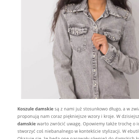
Koszule damskie
są z nami już stosunkowo długo, a w zwią
proponują nam coraz piękniejsze wzory i kroje. W dzisie
damskie
warto zwrócić uwagę. Opowiemy także trochę o ich
stworzyć coś niebanalnego w kontekście stylizacji. W ebuti
Okazuje się, że będą one pasowały również do damskich k