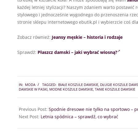
każdej letniej stylizacji? Naszym zdaniem warto postawić r
stylowego i jednocześnie wygodnego do przenoszenia rzecz
stronie sklepu internetowego ebutik.pl i wybierzcie coś dla
Zobacz również:
Jeansy męskie – historia i rodzaje
Sprawdź:
Płaszcz damski – jaki wybrać wiosną?
2021-
IN:
MODA
TAGGED:
BIAŁE KOSZULE DAMSKIE
,
DŁUGIE KOSZULE DAMS
05-
DAMSKIE W PASKI
,
MODNE KOSZULE DAMSKIE
,
TANIE KOSZULE DAMSKIE
25
Previous Post:
Spodnie dresowe nie tylko na sportowo – pr
Next Post:
Letnia spódnica – sprawdź, co wybrać