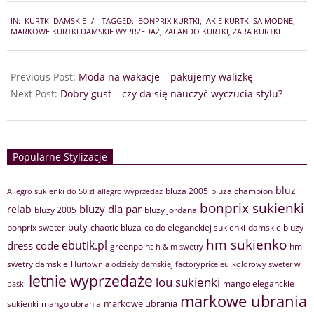
2025-
IN:
KURTKI DAMSKIE
TAGGED:
BONPRIX KURTKI
,
JAKIE KURTKI SĄ MODNE
,
07-
MARKOWE KURTKI DAMSKIE WYPRZEDAŻ
,
ZALANDO KURTKI
,
ZARA KURTKI
29
Previous Post:
Moda na wakacje – pakujemy walizkę
Next Post:
Dobry gust – czy da się nauczyć wyczucia stylu?
Popularne Stylizacje
bluz
bluza 2005
bluza champion
Allegro sukienki do 50 zł
allegro wyprzedaż
bonprix sukienki
bluzy dla par
relab
bluzy 2005
bluzy jordana
buty
bonprix sweter
chaotic bluza
co do eleganckiej sukienki
damskie bluzy
hm sukienko
ebutik.pl
dress code
greenpoint
hm
h & m swetry
swetry damskie
Hurtownia odzieży damskiej factoryprice.eu
kolorowy sweter w
letnie wyprzedaże
lou sukienki
mango eleganckie
paski
markowe ubrania
markowe ubrania
sukienki
mango ubrania