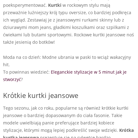
poeksperymentować.
Kurtki
w rockowym stylu mają
przeważnie luźniejszy krój typu oversize, co bardziej podkręca
ich wygląd. Zestawiaj je z jeansowymi rurkami skinny lub z
dziurawymi mom jeans, gładkimi koszulkami oraz szpilkami z
ćwiekami lub butami sportowymi. Rockowe kurtki jeansowe noś
także jesienią do botków!
Moda na co dzień: Modne ubrania w paski to wciąż wakacyjny
hit.
To powinnas wiedzieć:
Eleganckie stylizacje w 5 minut jak je
stworzyć
?
Krótkie kurtki jeansowe
Tego sezonu, jak co roku, popularne są również krótkie kurtki
jeansowe o bardziej dopasowanym do ciała fasonie. Takie
modele uwielbiają panie preferujące bardziej kobiece
stylizacje, którymi mogą lepiej podkreślić swoje wdzięki.
Krótka
kurtka jeansowa
prezentuje się na sylwetce bardzo