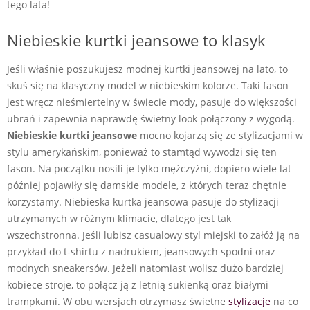
tego lata!
Niebieskie kurtki jeansowe to klasyk
Jeśli właśnie poszukujesz modnej kurtki jeansowej na lato, to
skuś się na klasyczny model w niebieskim kolorze. Taki fason
jest wręcz nieśmiertelny w świecie mody, pasuje do większości
ubrań i zapewnia naprawdę świetny look połączony z wygodą.
Niebieskie kurtki jeansowe
mocno kojarzą się ze stylizacjami w
stylu amerykańskim, ponieważ to stamtąd wywodzi się ten
fason. Na początku nosili je tylko mężczyźni, dopiero wiele lat
później pojawiły się damskie modele, z których teraz chętnie
korzystamy. Niebieska kurtka jeansowa pasuje do stylizacji
utrzymanych w różnym klimacie, dlatego jest tak
wszechstronna. Jeśli lubisz casualowy styl miejski to załóż ją na
przykład do t-shirtu z nadrukiem, jeansowych spodni oraz
modnych sneakersów. Jeżeli natomiast wolisz dużo bardziej
kobiece stroje, to połącz ją z letnią sukienką oraz białymi
trampkami. W obu wersjach otrzymasz świetne
stylizacje
na co