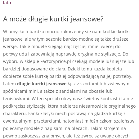
lato
.
A może długie kurtki jeansowe?
W umysłach bardzo mocno zakorzeniły się nam krótkie kurtki
jeansowe, ale w tym sezonie bardzo modne są także dłuższe
wersje. Takie modele sięgają najczęściej mniej więcej do
połowy uda i zapewniają naprawdę oryginalne stylizacje. Do
wyboru w sklepie Factoryprice.pl czekają modele luźniejsze lub
bardziej dopasowane do ciała. Dzięki temu każda kobieta
dobierze sobie kurtkę bardziej odpowiadającą na jej potrzeby.
Latem
długie kurtki jeansowe
łącz z szortami lub zwiewnymi
spódnicami mini, a także z sandałami na obcasie lub
tenisówkami. W ten sposób otrzymasz świetny kontrast i fajnie
podkręcisz stylizację, która nabierze niesamowicie oryginalnego
charakteru. Fanki klasyki niech postawią na gładką kurtkę z
ewentualnymi przetarciami, natomiast miłośniczkom szaleństw
polecamy modele z napisami na plecach. Takim strojem na
pewno zaskoczysz znajomych, ale też zwrócisz uwagę obcych