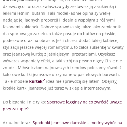
dziewczęco i uroczo, zwłaszcza gdy zestawisz ją z sukienką i
lekkimi letnimi butami. Taki model ładnie opina sylwetkę
nadając jej ładnych proporcji i idealnie współgra z różnymi
fasonami sukienek. Dobrze sprawdza się także jako zamiennik
dla sportowego żakietu, a także pasuje do butów na płaskiej
podeszwie oraz na obcasie. Jeśli chcesz dodać takiej kobiecej
stylizacji jeszcze więcej romantyzmu, to załóż sukienkę w kwiaty
oraz jeansową kurtkę z jaśniejszymi przetarciami. Uzyskasz
wówczas wspaniały efekt, a taki strój na pewno nigdy Ci się nie
znudzi. Miłośniczkom najnowszych trendów polecamy również
kolorowe kurtki jeansowe utrzymane w pastelowych barwach.
Takie modele
kurtek
idealnie sprawdzą się latem. Obejrzyj
krótkie kurtki jeansowe już teraz w sklepie internetowym.
Do biegania i nie tylko:
Sportowe legginsy na co zwrócić uwagę
przy zakupie
?
Aktualne teraz:
Spodenki jeansowe damskie – modny wybór na