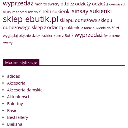
wyprzedaż
odzież
odzieży
odzieżą
mohito swetry
oversized
sinsay sukienki
shein sukienki
bluzy
reserved swetry
sklep ebutik.pl
sklepu odzieżowe
sklepu
sklep z odzieżą
odzieżowego
sukienkie
tanie sukienki do 50 zł
wyprzedaż
wyglądaj pięknie dzięki sukienkom z Butik
świąteczne
swetry
Modne stylizacje
adidas
Akcesoria
Akcesoria damskie
Aktualności
Baleriny
Basic
Bestsellery
Bielizna