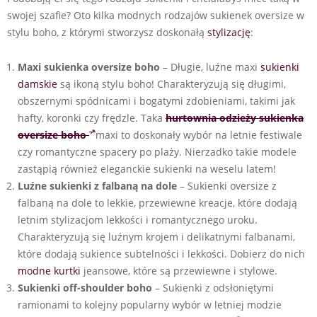
swojej szafie? Oto kilka modnych rodzajów sukienek oversize w
stylu boho, z którymi stworzysz doskonałą
stylizację
:
Maxi sukienka oversize boho
– Długie, luźne maxi
sukienki
damskie
są ikoną stylu boho! Charakteryzują się długimi,
obszernymi spódnicami i bogatymi zdobieniami, takimi jak
hafty, koronki czy frędzle. Taka
hurtownia odzieży
sukienka
oversize boho
maxi to doskonały wybór na letnie festiwale
czy romantyczne spacery po plaży. Nierzadko takie modele
zastąpią również eleganckie sukienki na weselu latem!
Luźne sukienki z falbaną na dole
– Sukienki oversize z
falbaną na dole to lekkie, przewiewne kreacje, które dodają
letnim stylizacjom lekkości i romantycznego uroku.
Charakteryzują się luźnym krojem i delikatnymi falbanami,
które dodają sukience subtelności i lekkości. Dobierz do nich
modne kurtki
jeansowe, które są przewiewne i stylowe.
Sukienki off-shoulder boho
– Sukienki z odsłoniętymi
ramionami to kolejny popularny wybór w letniej modzie