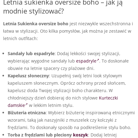
Letnia sukienka oversize boho – jak ją
modnie stylizować?
Letnia Sukienka oversize boho
jest niezwykle wszechstronna i
łatwa w stylizacji. Oto kilka pomysłów, jak można je zestawić w
letnich outfitach:
Sandały lub espadryle
: Dodaj lekkości swojej stylizacji,
wybierając wygodne sandały lub
espadryle
. To doskonałe
obuwie na letnie spacery czy plażowe dni.
Kapelusz słoneczny
: Uzupełnij swój letni look stylowym
kapeluszem słonecznym. Oprócz ochrony przed słońcem,
kapelusz doda Twojej stylizacji boho charakteru. W
chłodniejszy dzień dobieraj do nich stylowe
Kurteczki
damskie
w lekkim letnim stylu.
Biżuteria etniczna
: Wybierz biżuterię inspirowaną etnicznymi
wzorami, taką jak naszyjniki z muszelek czy kolczyki z
frędzlami. To doskonały sposób na podkreślenie stylu boho.
Torba z frędzlami lub pleciony
koszyk
: Dodaj letniej