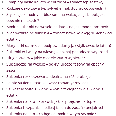
Komplety basic na lato w ebutik.pl – zobacz top zestawy
Rodzaje dekoltów a typ sylwetki – jak dobrać odpowiedni?
Stylizacje z modnymi bluzkami na wakacje – jaki look jest
obecnie na czasie?
Modne sukienki na wesele na lato – na jaki model postawić?
Niepowtarzalne sukienki – zobacz nową kolekcję sukienek od
eButik.pl
Marynarki damskie – podpowiadamy jak stylizować je latem?
Sukienki w kwiaty na wiosnę – poznaj ponadczasowy trend
Długie swetry – jakie modele warto wybierać?
Sukieneczki na wesele – odkryj urocze fasony na obecny
sezon!
Sukienka rozkloszowana idealna na różne okazje
Letnie sukienki maxi – stwórz romantyczny look
Szukasz Mohito sukienki – wybierz eleganckie sukienki z
eButik
Sukienka na lato – sprawdź jaki styl będzie na topie
Sukienka hiszpanka – odkryj fason do zadań specjalnych
Sukienka na lato – co będzie modne w tym sezonie?