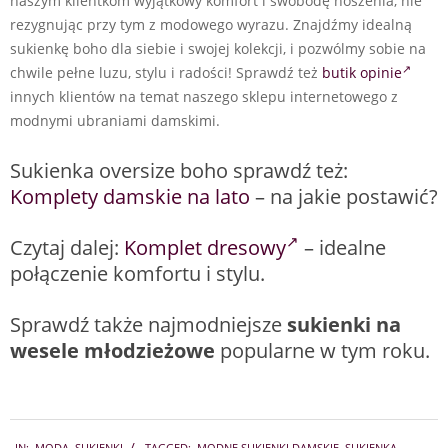
naszym klientkom wyjątkowy komfort i swobodę noszenia, nie
rezygnując przy tym z modowego wyrazu. Znajdźmy idealną
sukienkę boho dla siebie i swojej kolekcji, i pozwólmy sobie na
chwile pełne luzu, stylu i radości! Sprawdź też
butik opinie
innych klientów na temat naszego sklepu internetowego z
modnymi ubraniami damskimi.
Sukienka oversize boho sprawdź też:
Komplety damskie na lato
– na jakie postawić?
Czytaj dalej:
Komplet dresowy
– idealne
połączenie komfortu i stylu.
Sprawdź także najmodniejsze
sukienki na
wesele młodzieżowe
popularne w tym roku.
2024-
IN:
MODA
,
SUKIENKI
TAGGED:
MODNE SUKIENKI DAMSKIE
,
SUKIENKA