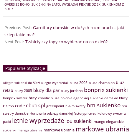
05-
OVERSIZE BOHO
,
SUKIENKI NA LATO
,
WYGLĄDAJ PIĘKNIE DZIĘKI SUKIENKOM Z
22
BUTIK
Previous Post:
Garnitury damskie w dużych rozmiarach – jaki
sklep takie ma?
Next Post:
T-shirty czy topy co wybierać na co dzień?
Popularne Stylizacje
bluz
bluza 2005
bluza champion
Allegro sukienki do 50 zł
allegro wyprzedaż
bonprix sukienki
bluzy dla par
relab
bluzy 2005
bluzy jordana
buty
bonprix sweter
chaotic bluza
co do eleganckiej sukienki
damskie bluzy
hm sukienko
ebutik.pl
dress code
greenpoint
hm
h & m swetry
swetry damskie
Hurtownia odzieży damskiej factoryprice.eu
kolorowy sweter w
letnie wyprzedaże
lou sukienki
mango eleganckie
paski
markowe ubrania
markowe ubrania
sukienki
mango ubrania