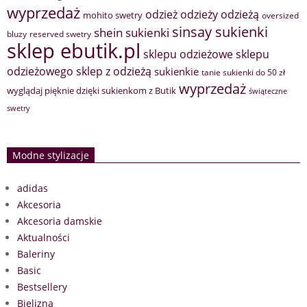
wyprzedaż
odzież
odzieży
odzieżą
mohito swetry
oversized
sinsay sukienki
shein sukienki
bluzy
reserved swetry
sklep ebutik.pl
sklepu odzieżowe
sklepu
sklep z odzieżą
odzieżowego
sukienkie
tanie sukienki do 50 zł
wyprzedaż
wyglądaj pięknie dzięki sukienkom z Butik
świąteczne
swetry
Modne stylizacje
adidas
Akcesoria
Akcesoria damskie
Aktualności
Baleriny
Basic
Bestsellery
Bielizna