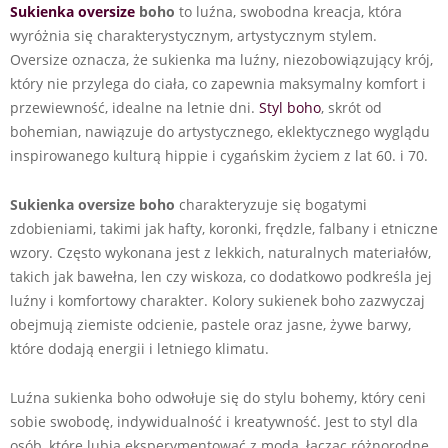
Sukienka oversize
boho
to luźna, swobodna kreacja, która
wyróżnia się charakterystycznym, artystycznym stylem.
Oversize oznacza, że sukienka ma luźny, niezobowiązujący krój,
który nie przylega do ciała, co zapewnia maksymalny komfort i
przewiewność, idealne na letnie dni.
Styl boho
, skrót od
bohemian, nawiązuje do artystycznego, eklektycznego wyglądu
inspirowanego kulturą hippie i cygańskim życiem z lat 60. i 70.
Sukienka oversize boho
charakteryzuje się bogatymi
zdobieniami, takimi jak hafty, koronki, frędzle, falbany i etniczne
wzory. Często wykonana jest z lekkich, naturalnych materiałów,
takich jak bawełna, len czy wiskoza, co dodatkowo podkreśla jej
luźny i komfortowy charakter. Kolory sukienek boho zazwyczaj
obejmują ziemiste odcienie, pastele oraz jasne, żywe barwy,
które dodają energii i letniego klimatu.
Luźna sukienka boho odwołuje się do stylu bohemy, który ceni
sobie swobodę, indywidualność i kreatywność. Jest to styl dla
osób, które lubią eksperymentować z modą, łącząc różnorodne