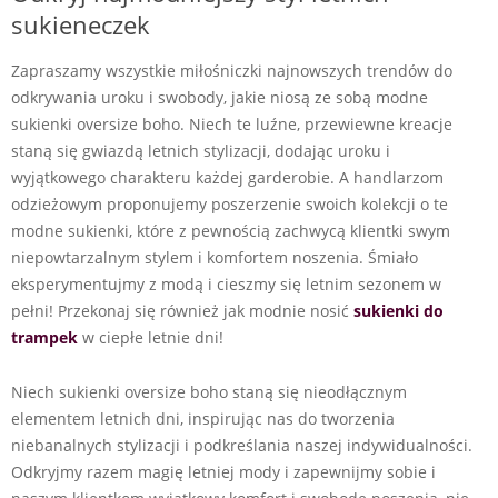
sukieneczek
Zapraszamy wszystkie miłośniczki najnowszych trendów do
odkrywania uroku i swobody, jakie niosą ze sobą modne
sukienki oversize boho. Niech te luźne, przewiewne kreacje
staną się gwiazdą letnich stylizacji, dodając uroku i
wyjątkowego charakteru każdej garderobie. A handlarzom
odzieżowym proponujemy poszerzenie swoich kolekcji o te
modne sukienki, które z pewnością zachwycą klientki swym
niepowtarzalnym stylem i komfortem noszenia. Śmiało
eksperymentujmy z modą i cieszmy się letnim sezonem w
pełni! Przekonaj się również jak modnie nosić
sukienki do
trampek
w ciepłe letnie dni!
Niech sukienki oversize boho staną się nieodłącznym
elementem letnich dni, inspirując nas do tworzenia
niebanalnych stylizacji i podkreślania naszej indywidualności.
Odkryjmy razem magię letniej mody i zapewnijmy sobie i