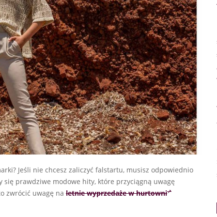
ki? Jeśli nie chcesz zaliczyć falstartu, musisz odpowiednio
ły się prawdziwe modowe hity, które przyciągną uwagę
arto zwrócić uwagę na
letnie wyprzedaże w hurtowni