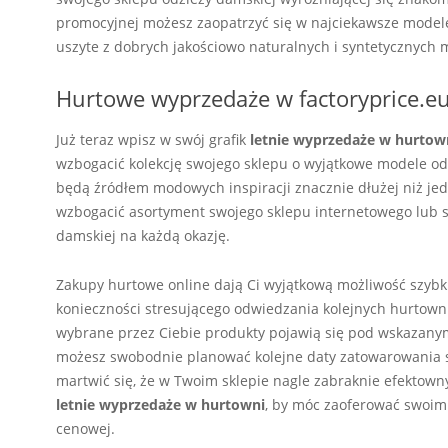
promocyjnej możesz zaopatrzyć się w najciekawsze modele
uszyte z dobrych jakościowo naturalnych i syntetycznych 
Hurtowe wyprzedaże w factoryprice.eu
Już teraz wpisz w swój grafik
letnie wyprzedaże w hurtown
wzbogacić kolekcję swojego sklepu o wyjątkowe modele od
będą źródłem modowych inspiracji znacznie dłużej niż jede
wzbogacić asortyment swojego sklepu internetowego lub 
damskiej na każdą okazję.
Zakupy hurtowe online dają Ci wyjątkową możliwość szybk
konieczności stresującego odwiedzania kolejnych hurtowni
wybrane przez Ciebie produkty pojawią się pod wskazanym 
możesz swobodnie planować kolejne daty zatowarowania sk
martwić się, że w Twoim sklepie nagle zabraknie efektowny
letnie wyprzedaże w hurtowni
, by móc zaoferować swoim
cenowej.