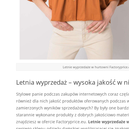
Letnie wyprzedaże w hurtowni Factoryprice.
Letnia wyprzedaż – wysoka jakość w ni
Stylowe panie podczas zakupów internetowych coraz części
również dla nich jakość produktów oferowanych podczas 
zamierzonych wyników sprzedażowych? By były one bardzie
starannie wykonane produkty z dobrych jakościowo materia
znajdziesz w ofercie Factoryprice.eu.
Letnie wyprzedaże w
swojego sklepu odzieży damskiej wyróżniającej się znako