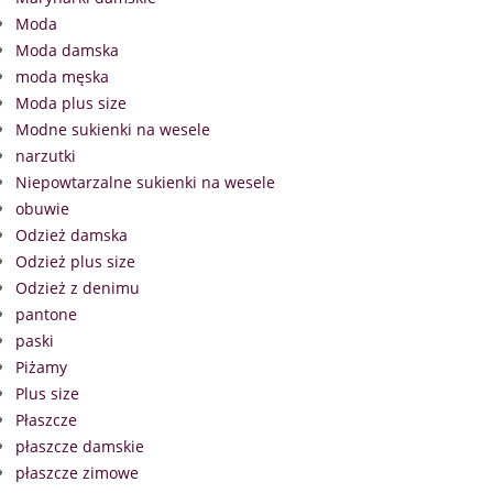
Moda
Moda damska
moda męska
Moda plus size
Modne sukienki na wesele
narzutki
Niepowtarzalne sukienki na wesele
obuwie
Odzież damska
Odzież plus size
Odzież z denimu
pantone
paski
Piżamy
Plus size
Płaszcze
płaszcze damskie
płaszcze zimowe