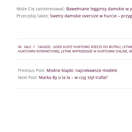
Może Cię zainteresować:
Bawełniane legginsy damskie w j
Przeczytaj także:
Swetry damskie oversize w hurcie – przyg
2025-
IN:
SALE
TAGGED:
GDZIE KUPIĆ HURTOWO RZECZY DO BUTIKU
,
LETNI
08-
HURTOWNI INTERNETOWEJ
,
LETNIE WYPRZEDAŻE W HURTOWNI ONLINE
,
W
25
Previous Post:
Modne klapki: najciekawsze modele
Next Post:
Marka By o la la – w czyj styl trafia?