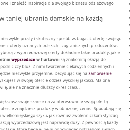
owe i znaleźć inspiracje dla swojego biznesu odzieżowego.
w taniej ubrania damskie na każdą
niezwykle prosty i skuteczny sposób wzbogacić ofertę swojego
ne z oferty uznanych polskich i zagranicznych producentów.
ybiorą z wyprzedażowej oferty dokładnie takie produkty, jakie
etnie
wyprzedaże
w hurtowni
są znakomitą okazją do
 spódnic czy bluz. Z nimi tworzenie ciekawych codziennych i
 będzie niezwykle przyjemne. Decydując się na
zamówienie
yskujesz w swojej ofercie odzież wysokiej jakości. Ma ona
wilę, ale na znacznie dłuższy okres czasu.
iększasz swoje szanse na zainteresowanie swoją ofertą
ofercie znajdziesz produkty w obniżonej cenie. Spodobają się
ielkomiejskiego szyku, jak również zwolenniczkom stylizacji
 akcją wyprzedażową jest naprawdę duży. Z pewnością każdy
ów takie, które będą w pełni odpowiadać potrzebom swoich