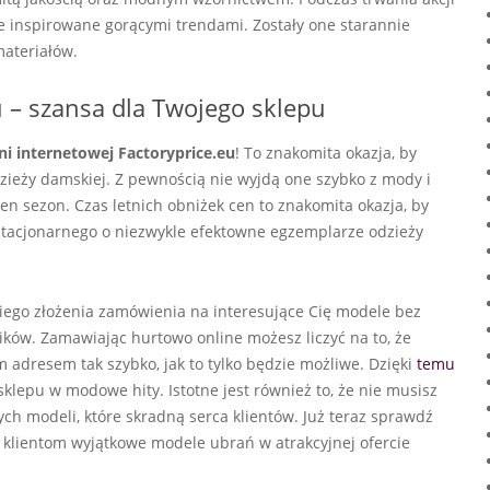
 inspirowane gorącymi trendami. Zostały one starannie
materiałów.
 – szansa dla Twojego sklepu
i internetowej Factoryprice.eu
! To znakomita okazja, by
zieży damskiej. Z pewnością nie wyjdą one szybko z mody i
n sezon. Czas letnich obniżek cen to znakomita okazja, by
stacjonarnego o niezwykle efektowne egzemplarze odzieży
iego złożenia zamówienia na interesujące Cię modele bez
ków. Zamawiając hurtowo online możesz liczyć na to, że
adresem tak szybko, jak to tylko będzie możliwe. Dzięki
temu
lepu w modowe hity. Istotne jest również to, że nie musisz
ch modeli, które skradną serca klientów. Już teraz sprawdź
 klientom wyjątkowe modele ubrań w atrakcyjnej ofercie