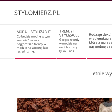
Skip
to
STYLOMIERZ.PL
content
Secondary
TRENDY I
MODA – STYLIZACJE
Navigation
Rodzaje deko
STYLIZACJE
Co będzie modne w tym
w sukienkach 
Menu
Gorące trendy
sezonie? zobacz
które z nich s
w modzie na
najgorętsze trendy w
najmodniejsz
nadchodzący
modzie na wiosnę, lato,
tylko u nas
jesień i zimę.
Letnie w