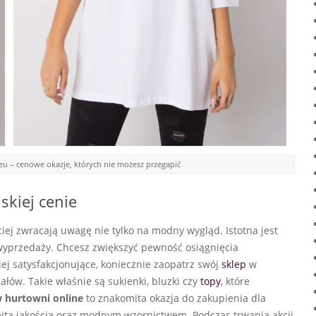
eu – cenowe okazje, których nie możesz przegapić
skiej cenie
ej zwracają uwagę nie tylko na modny wygląd. Istotna jest
wyprzedaży. Chcesz zwiększyć pewność osiągnięcia
j satysfakcjonujące, koniecznie zaopatrz swój
sklep
w
łów. Takie właśnie są sukienki, bluzki czy
topy
, które
 hurtowni online
to znakomita okazja do zakupienia dla
mitą jakością oraz modnym wzornictwem. Podczas trwania akcji