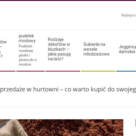
Najlepsz
pudelek
Rodzaje
modowy
ltów
dekoltów w
Sukienki na
Pudelek
–
Jeggins
bluzkach –
wesele
modowy
ą
damskie
jakie pasują
młodzieżowe
plotki i
e?
na lato?
ploteczki o
modzie
yprzedaże w hurtowni – co warto kupić do swojeg