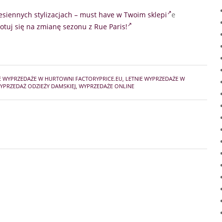
esiennych stylizacjach – must have w Twoim sklepi
e
otuj się na zmianę sezonu z Rue Paris!
E WYPRZEDAŻE W HURTOWNI FACTORYPRICE.EU
,
LETNIE WYPRZEDAŻE W
YPRZEDAŻ ODZIEŻY DAMSKIEJ
,
WYPRZEDAŻE ONLINE