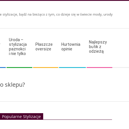
e stylizacje, bądź na bieżąco z tym, co dzieje się w świecie mody, urody
Uroda –
Najlepszy
y
stylizacja
Płaszcze
Hurtownia
butik z
paznokci
oversize
opinie
odzieżą
i nie tylko
o sklepu?
Popularne Stylizacje