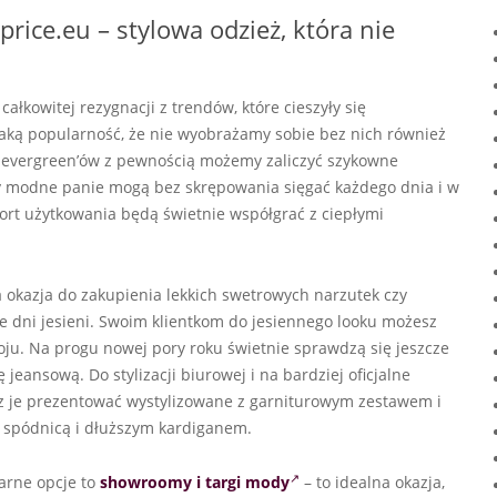
rice.eu – stylowa odzież, która nie
kowitej rezygnacji z trendów, które cieszyły się
 taką popularność, że nie wyobrażamy sobie bez nich również
h evergreen’ów z pewnością możemy zaliczyć szykowne
irty modne panie mogą bez skrępowania sięgać każdego dnia i w
ort użytkowania będą świetnie współgrać z ciepłymi
 okazja do zakupienia lekkich swetrowych narzutek czy
e dni jesieni. Swoim klientkom do jesiennego looku możesz
ju. Na progu nowej pory roku świetnie sprawdzą się jeszcze
jeansową. Do stylizacji biurowej i na bardziej oficjalne
z je prezentować wystylizowane z garniturowym zestawem i
 spódnicą i dłuższym kardiganem.
arne opcje to
showroomy i targi mody
– to idealna okazja,