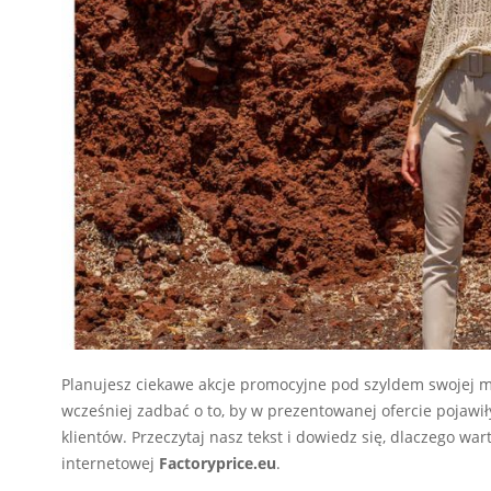
Planujesz ciekawe akcje promocyjne pod szyldem swojej mar
wcześniej zadbać o to, by w prezentowanej ofercie pojawi
klientów. Przeczytaj nasz tekst i dowiedz się, dlaczego w
internetowej
Factoryprice.eu
.