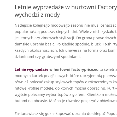
Letnie wyprzedaże w hurtowni Factoryp
wychodzi z mody
Nadejście kolejnego modowego sezonu nie musi oznaczać cał
popularnością podczas ciepłych dni. Wiele z nich zyskało
jesiennych czy zimowych stylizacji. Do grona prawdziwyc
damskie ubrania basic. Po gładkie spodnie, bluzki i t-sh
każdych okolicznościach. Ich uniwersalna forma oraz komf
dzianinami czy grubszymi spodniami.
Letnie wyprzedaże
w hurtowni factoryprice.eu
to świetna
modnych kurtek przejściowych, które uprzyjemnią pierwsz
również polecać zakup stylowych topów o różnorodnym kro
hitowe krótkie modele, do których można dobrać np. kurtkę 
wyjście polecamy wybór topów z golfem. Klientkom możes
butami na obcasie. Można je również połączyć z ołówkową
Zastanawiasz się gdzie kupować ubrania do sklepu? Popul