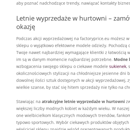
aby poznać nadchodzące trendy, nawiązać kontakty biznes
Letnie wyprzedaże w hurtowni – zamó
okazję
Podczas akcji wyprzedażowej na factoryprice.eu możesz w 
sklepu o wyjątkowo efektowne modele odzieży. Pochodzą o
Twoje nawet najbardziej wymagające klientki z łatwością w
im są w danym momencie najbardziej potrzebne.
Modne l
wzbogacenia swojego sklepu o ciekawe modele
sukienek
,
okolicznościowych stylizacji na chłodniejsze jesienne dni
dowolnej ilości sztuk dostępnych w akcji wyprzedażowej, z
wielkie szanse, by stać się hitem sprzedaży nie tylko na ch
Stawiając na
atrakcyjne letnie wyprzedaże w hurtowni
zw
większej liczby modnych kobiet w każdym wieku. W naszej 
one wielbicielkom klasycznych modowych trendów, fankom w
typowo sportowych. Wybór ciekawych produktów objętych
właściciel sklepu znajdzie wśród prezentowanych produkt