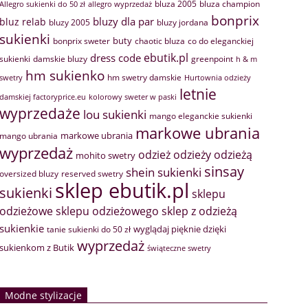
bluza 2005
bluza champion
Allegro sukienki do 50 zł
allegro wyprzedaż
bonprix
bluzy dla par
bluz relab
bluzy 2005
bluzy jordana
sukienki
buty
bonprix sweter
chaotic bluza
co do eleganckiej
ebutik.pl
dress code
sukienki
greenpoint
damskie bluzy
h & m
hm sukienko
hm swetry damskie
swetry
Hurtownia odzieży
letnie
damskiej factoryprice.eu
kolorowy sweter w paski
wyprzedaże
lou sukienki
mango eleganckie sukienki
markowe ubrania
markowe ubrania
mango ubrania
wyprzedaż
odzież
odzieży
odzieżą
mohito swetry
sinsay
shein sukienki
oversized bluzy
reserved swetry
sklep ebutik.pl
sukienki
sklepu
sklep z odzieżą
odzieżowe
sklepu odzieżowego
sukienkie
wyglądaj pięknie dzięki
tanie sukienki do 50 zł
wyprzedaż
sukienkom z Butik
świąteczne swetry
Modne stylizacje