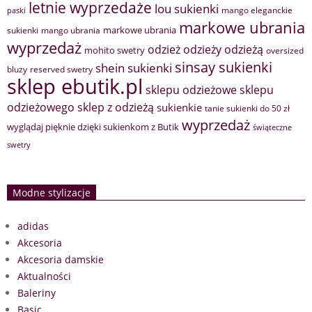
letnie wyprzedaże
lou sukienki
mango eleganckie
paski
markowe ubrania
markowe ubrania
sukienki
mango ubrania
wyprzedaż
odzież
odzieży
odzieżą
mohito swetry
oversized
sinsay sukienki
shein sukienki
bluzy
reserved swetry
sklep ebutik.pl
sklepu odzieżowe
sklepu
sklep z odzieżą
odzieżowego
sukienkie
tanie sukienki do 50 zł
wyprzedaż
wyglądaj pięknie dzięki sukienkom z Butik
świąteczne
swetry
Modne stylizacje
adidas
Akcesoria
Akcesoria damskie
Aktualności
Baleriny
Basic