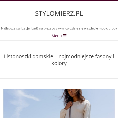
Skip
to
STYLOMIERZ.PL
content
Najlepsze stylizacje, bądź na bieżąco z tym, co dzieje się w świecie mody, urody
Secondary
Menu
Navigation
Menu
Listonoszki damskie – najmodniejsze fasony i
kolory