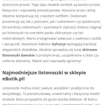
dziecinnie proste. Tego typu modele torebek są bardzo proste,
klasyczne i naprawdę ponadczasowe. Noszone przez ramię
idealnie komponują się z każdym outfitem. Doskonale
prezentują się tak z jeansami, jak i sukienkami czy spódnicami.
Do bardziej codziennych i sportowych stylizacji możesz sięgnąć
po listonoszki na szerokim pasku skórzanym czy też
materiałowym. Warto zrezygnować wówczas z nadmiaru ozdób
i sprzączek. Natomiast kobiece
stylizacje
wymagają bardziej
eleganckich dodatków. idealnie sprawdzą się tutaj
skórzane
listonoszki damskie
o prostym kroju, uzupełnione o złote czy
srebrne elementy. Wybór jest naprawdę ogromny!
Najmodniejsze listonoszki w sklepie
eButik.pl!
Listonoszki można nosić zawsze, wszędzie i praktycznie do
wszystkiego. To ponadczasowy, unwiersalny i klasyczny model
torebek, który przypadnie do gustu każdej kobiecie. W końcu
doskonale prezentują się z jeansami i sportowymi butami, jak i