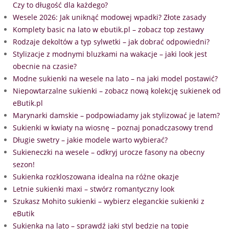
Czy to długość dla każdego?
Wesele 2026: Jak uniknąć modowej wpadki? Złote zasady
Komplety basic na lato w ebutik.pl – zobacz top zestawy
Rodzaje dekoltów a typ sylwetki – jak dobrać odpowiedni?
Stylizacje z modnymi bluzkami na wakacje – jaki look jest
obecnie na czasie?
Modne sukienki na wesele na lato – na jaki model postawić?
Niepowtarzalne sukienki – zobacz nową kolekcję sukienek od
eButik.pl
Marynarki damskie – podpowiadamy jak stylizować je latem?
Sukienki w kwiaty na wiosnę – poznaj ponadczasowy trend
Długie swetry – jakie modele warto wybierać?
Sukieneczki na wesele – odkryj urocze fasony na obecny
sezon!
Sukienka rozkloszowana idealna na różne okazje
Letnie sukienki maxi – stwórz romantyczny look
Szukasz Mohito sukienki – wybierz eleganckie sukienki z
eButik
Sukienka na lato – sprawdź jaki styl będzie na topie