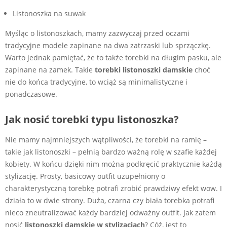
Listonoszka na suwak
Myśląc o listonoszkach, mamy zazwyczaj przed oczami
tradycyjne modele zapinane na dwa zatrzaski lub sprzączkę.
Warto jednak pamiętać, że to także torebki na długim pasku, ale
zapinane na zamek. Takie
torebki listonoszki damskie
choć
nie do końca tradycyjne, to wciąż są minimalistyczne i
ponadczasowe.
Jak nosić torebki typu listonoszka?
Nie mamy najmniejszych wątpliwości, że
torebki na ramię
–
takie jak listonoszki –
pełnią bardzo ważną rolę w szafie każdej
kobiety. W końcu dzięki nim można podkręcić praktycznie każdą
stylizację. Prosty, basicowy outfit uzupełniony o
charakterystyczną torebkę potrafi zrobić prawdziwy efekt wow. I
działa to w dwie strony. Duża, czarna czy biała torebka potrafi
nieco zneutralizować każdy bardziej odważny outfit. Jak zatem
nosić
listonoszki damskie w stylizacjach
? Cóż, jest to