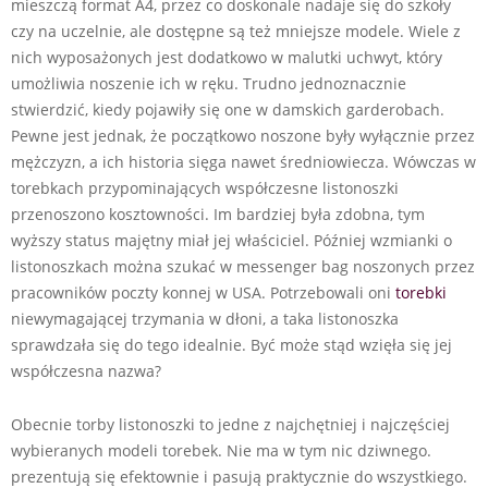
mieszczą format A4, przez co doskonale nadaje się do szkoły
czy na uczelnie, ale dostępne są też mniejsze modele. Wiele z
nich wyposażonych jest dodatkowo w malutki uchwyt, który
umożliwia noszenie ich w ręku. Trudno jednoznacznie
stwierdzić, kiedy pojawiły się one w damskich garderobach.
Pewne jest jednak, że początkowo noszone były wyłącznie przez
mężczyzn, a ich historia sięga nawet średniowiecza. Wówczas w
torebkach przypominających współczesne listonoszki
przenoszono kosztowności. Im bardziej była zdobna, tym
wyższy status majętny miał jej właściciel. Później wzmianki o
listonoszkach można szukać w messenger bag noszonych przez
pracowników poczty konnej w USA. Potrzebowali oni
torebki
niewymagającej trzymania w dłoni, a taka listonoszka
sprawdzała się do tego idealnie. Być może stąd wzięła się jej
współczesna nazwa?
Obecnie
torby listonoszki
to jedne z najchętniej i najczęściej
wybieranych modeli torebek. Nie ma w tym nic dziwnego.
prezentują się efektownie i pasują praktycznie do wszystkiego.