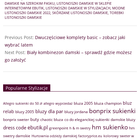
06-
DAMSKIE NA SZEROKIM PASKU
,
LISTONOSZKI DAMSKIE W SKLEPIE
16
INTERNETOWYM EBUTIK
,
LISTONOSZKI DAMSKIE W STYLIZACJACH
,
MODNE
LISTONOSZKI DAMSKIE 2022
,
SKÓRZANE LISTONOSZKI DAMSKIE
,
TOREBKI
LISTONOSZKI DAMSKIE
Previous Post:
Dwuczęściowe komplety basic – zobacz jaki
wybrać latem
Next Post:
Biały kombinezon damski – sprawdź gdzie możesz
go założyć
Popularne Stylizacje
bluz
bluza 2005
bluza champion
Allegro sukienki do 50 zł
allegro wyprzedaż
bonprix sukienki
bluzy dla par
relab
bluzy 2005
bluzy jordana
buty
bonprix sweter
chaotic bluza
co do eleganckiej sukienki
damskie bluzy
hm sukienko
ebutik.pl
dress code
greenpoint
hm
h & m swetry
swetry damskie
Hurtownia odzieży damskiej factoryprice.eu
kolorowy sweter w